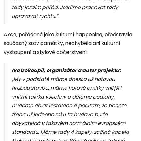
tady jezdím pořád. Jezdíme pracovat tady
upravovat rychtu.“
Akce, pořádaná jako kulturní happening, představila
současný stav památky, nechyběla ani kulturní
vystoupení a stylové občerstvení.
Ivo Dokoupil, organizátor a autor projektu:
„My v podstatě máme dneska už hotovou
hrubou stavbu, máme hotové omítky vnější i
vnitřní takřka všechny a děláme podlahy,
budeme dělat instalace a počítám, že během
třeba už jednoho roku ta budova bude
obyvatelná v takovém normálním evropském
standardu. Máme tady 4 kapely, začíná kapela
Malend, je tady potom Bára Zmeková, taková