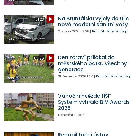
Na Bruntálsku vyjely do ulic
01:23
nové moderní sanitní vozy
2. srpna 2026
19:28
|
Bruntál
|
Karel Soukop
Den zdraví přilákal do
03:25
městského parku všechny
generace
31. července 2026
17:14
|
Bruntál
|
Karel Soukop
Vánoční hvězda HSF
System vyhrála BIM Awards
2026
Komerční sdělení
Rehabilitační ústav