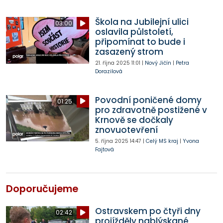
Škola na Jubilejní ulici
03:00
oslavila půlstoletí,
připomínat to bude i
zasazený strom
21. října 2025
11:01
|
Nový Jičín
|
Petra
Dorazilová
Povodní poničené domy
01:25
pro zdravotně postižené v
Krnově se dočkaly
znovuotevření
5. října 2025
14:47
|
Celý MS kraj
|
Yvona
Fajtová
Doporučujeme
Ostravskem po čtyři dny
02:42
projížděly nablýskané