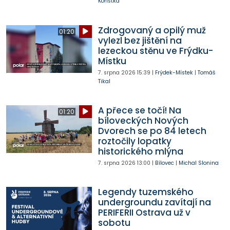
Kořistka
Zdrogovaný a opilý muž
01:20
vylezl bez jištění na
lezeckou stěnu ve Frýdku-
Místku
7. srpna 2026
15:39
|
Frýdek-Místek
|
Tomáš
Tikal
A přece se točí! Na
01:20
bíloveckých Nových
Dvorech se po 84 letech
roztočily lopatky
historického mlýna
7. srpna 2026
13:00
|
Bílovec
|
Michal Slonina
Legendy tuzemského
undergroundu zavítají na
PERIFERII Ostrava už v
sobotu