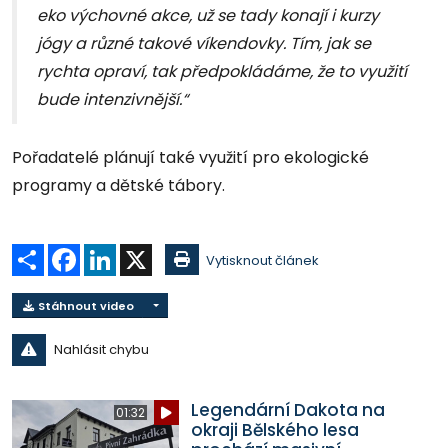
eko výchovné akce, už se tady konají i kurzy
jógy a různé takové víkendovky. Tím, jak se
rychta opraví, tak předpokládáme, že to využití
bude intenzivnější.“
Pořadatelé plánují také využití pro ekologické
programy a dětské tábory.
Sdílet
Facebook
LinkedIn
X
Vytisknout článek
Stáhnout video
Nahlásit chybu
Legendární Dakota na
01:32
okraji Bělského lesa