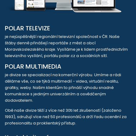
POLAR TELEVIZE
je nejúspěšnější regionální televizní společnost v ČR. Naše
štáby denně přinášejí reportáže z měst a obcí
Moravskoslezského kraje. Vysíláme je k lidem prostřednictvím
televizního vysílání, portálu polar.cz a sociálních sítí.
POLAR MULTIMEDIA
je divize se specializací na komerční výrobu. Umíme a rádi
děláme vše, co se týká multimedií - videa, virtuální realitu,
grafiky, weby. Našim klientům to přináší výhodu snadné
komunikace s jediným univerzálním a osvědčeným
dodavatelem.
Obě naše divize těží z více než 30ti let zkušeností (založeno
1993), sdružují více než 50 profesionálů a drží řadu ocenění za
profesionalitu a proklientský přístup.