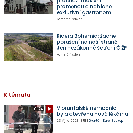
prochází masivní
proměnou a nabídne
exkluzivní gastronomii
Komerční sdělení
Ridera Bohemia: žádné
porušení na naší straně.
Jen nezákonné šetření ČIŽP
Komerční sdělení
K tématu
V bruntálské nemocnici
01:24
byla otevřena nová lékárna
23. října 2025
18:51
|
Bruntál
|
Karel Soukop