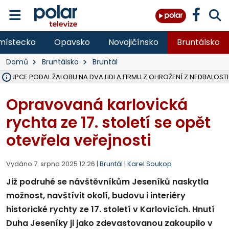
místecko
Opavsko
Novojičínsko
Bruntálsko
Domů
Bruntálsko
Bruntál
ÁSTUPCE PODAL ŽALOBU NA DVA LIDI A FIRMU Z OHROŽENÍ Z NEDBALOSTI
NA SLEZSKÉ HARTĚ PŘIBYLO SINIC, VODA MÁ HORŠÍ KVALITU, HYGIENI
NA BÍLOVECKÝCH NOVÝCH DVORECH SE PO 84 LETECH ROZTOČILY L
KARVINSKÉ MOŘE ZÍSKÁ NOVÉ GASTRO ZÁZEMÍ S VYHLÍDKOVOU TER
REKONSTRUKCE MATEŘSKÉ ŠKOLY V CHLEBIČOVĚ MÍŘÍ DO FINÁLE, VÍ
CYKLISTU (74) SRAZIL V BRUNTÁLU KAMION, JE V OHROŽENÍ ŽIVOTA,
POLICIE HLEDÁ PŘÍPADNÉ SVĚDKY, KTEŘÍ POMŮŽOU OBJASNIT PRŮ
MS KRAJ DOKONČIL OPRAVU SILNICE MEZI VRBNEM A HEŘMANOVICEM
SMVAK NABÍZÍ V DOBĚ SUCHA VODU OBCÍM A FIRMÁM, CISTERNY JE
F-M POKRAČUJE V INSTALACI FOTOVOLTAICKÝCH ELEKTRÁREN, REP
SENIOR AKADEMIE V OPAVĚ ZAHÁJILA DALŠÍ BĚH, REPORTÁŽ NA POL
PLANETÁRIUM V OSTRAVĚ CHYSTÁ POZOROVÁNÍ ČÁSTEČNÉHO ZATMĚ
OPRAVA ULIC V HAVÍŘOVĚ UKONČÍ NELEGÁLNÍ PARKOVÁNÍ VE VNI
V HAVÍŘOVĚ SE TĚŽCE ZRANIL MOTORKÁŘ PO SRÁŽCE S AUTEM, INF
TRAGICKÁ SRÁŽKA VLAKU S KAMIONEM V DOLNÍ LUTYNI Z LEDNA 
Opravovaná karlovická
rychta ze 17. století se opět
otevřela veřejnosti
Vydáno 7. srpna 2025 12:26 |
Bruntál
|
Karel Soukop
Již podruhé se návštěvníkům Jeseníků naskytla
možnost, navštívit okolí, budovu i interiéry
historické rychty ze 17. století v Karlovicích. Hnutí
Duha Jeseníky ji jako zdevastovanou zakoupilo v