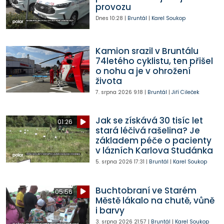
provozu
Dnes
10:28
|
Bruntál
|
Karel Soukop
Kamion srazil v Bruntálu
74letého cyklistu, ten přišel
o nohu a je v ohrožení
života
7. srpna 2026
9:18
|
Bruntál
|
Jiří Cileček
Jak se získává 30 tisíc let
01:26
stará léčivá rašelina? Je
základem péče o pacienty
v lázních Karlova Studánka
5. srpna 2026
17:31
|
Bruntál
|
Karel Soukop
Buchtobraní ve Starém
05:56
Městě lákalo na chutě, vůně
i barvy
3. srpna 2026
21:57
|
Bruntál
|
Karel Soukop