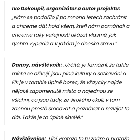
Ivo Dokoupil, organizátor a autor projektu:
„Nám se podařilo ji po mnoha letech zachránit
a chceme dát hold všem, kteří nám pomáhali a
chceme taky veřejnosti ukázat vlastně, jak
rychta vypadá a v jakém je dneska stavu.“
Danny, návštěvník:
„Určitě, je famózní, že tahle
místa se oživují, jsou plná kultury a setkávání a
Fík je v tomhle úplně borec, že vždycky najde
nějaké zapomenuté místo a najednou se
všichni, co jsou tady, ze širokého okolí, v tom
začnou prostě srocovat a poznávat a rozvíjet to
dál. Takže je to úplně skvělé.“
Návštěvnice:
„Líbí. Protože to tu znám a protože