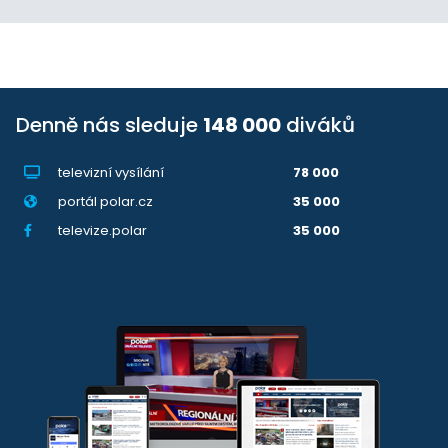
Denně nás sleduje
148 000
diváků
televizní vysílání
78 000
portál polar.cz
35 000
televize.polar
35 000