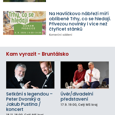
Na Havlíčkovo nábřeží míří
oblíbené Trhy, co se hledají.
Přivezou novinky i více než
čtyřicet stánků
Komerční sdělení
Kam vyrazit - Bruntálsko
Setkání s legendou –
Úvěr/divadelní
Peter Dvorský a
představení
Jakub Pustina /
17.9.
19:00
, Celý MS kraj
koncert
18.11.
18:00
, Celý MS kraj