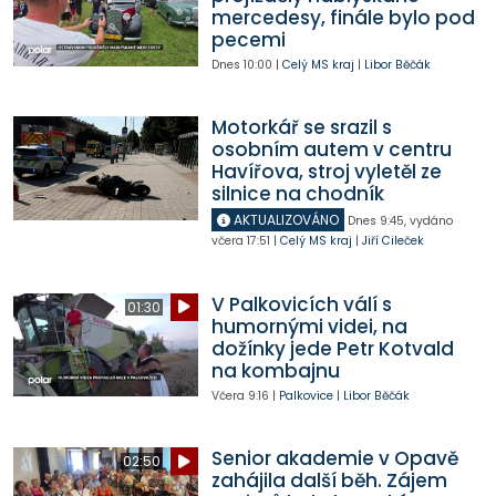
mercedesy, finále bylo pod
pecemi
Dnes
10:00
|
Celý MS kraj
|
Libor Běčák
Motorkář se srazil s
osobním autem v centru
Havířova, stroj vyletěl ze
silnice na chodník
AKTUALIZOVÁNO
Dnes
9:45
,
vydáno
včera
17:51
|
Celý MS kraj
|
Jiří Cileček
V Palkovicích válí s
01:30
humornými videi, na
dožínky jede Petr Kotvald
na kombajnu
Včera
9:16
|
Palkovice
|
Libor Běčák
Senior akademie v Opavě
02:50
zahájila další běh. Zájem