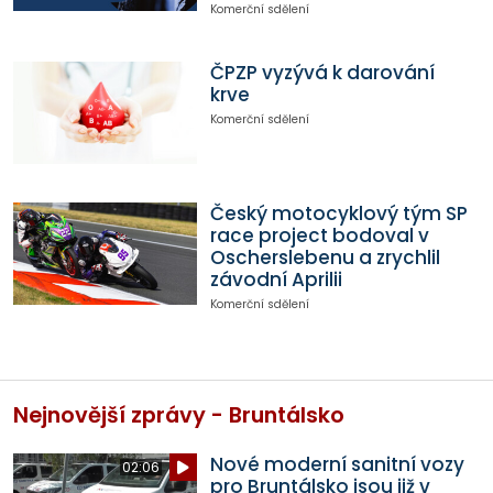
Komerční sdělení
ČPZP vyzývá k darování
krve
Komerční sdělení
Český motocyklový tým SP
race project bodoval v
Oscherslebenu a zrychlil
závodní Aprilii
Komerční sdělení
Nejnovější zprávy - Bruntálsko
Nové moderní sanitní vozy
02:06
pro Bruntálsko jsou již v