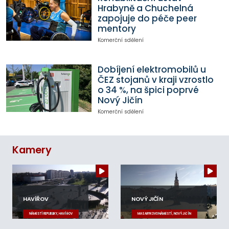
Hrabyně a Chuchelná
zapojuje do péče peer
mentory
Komerční sdělení
Dobíjení elektromobilů u
ČEZ stojanů v kraji vzrostlo
o 34 %, na špici poprvé
Nový Jičín
Komerční sdělení
Kamery
HAVÍŘOV
NOVÝ JIČÍN
NÁMĚSTÍ REPUBLIKY, HAVÍŘOV
MASARYKOVO NÁMĚSTÍ, NOVÝ JIČÍN