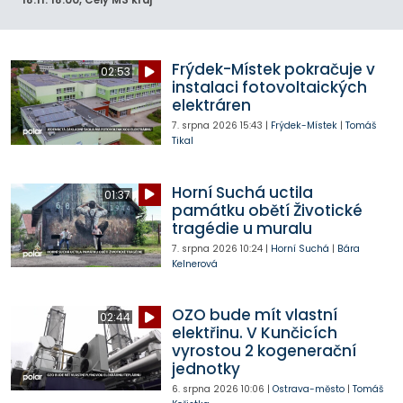
Frýdek-Místek pokračuje v
02:53
instalaci fotovoltaických
elektráren
7. srpna 2026
15:43
|
Frýdek-Místek
|
Tomáš
Tikal
Horní Suchá uctila
01:37
památku obětí Životické
tragédie u muralu
7. srpna 2026
10:24
|
Horní Suchá
|
Bára
Kelnerová
OZO bude mít vlastní
02:44
elektřinu. V Kunčicích
vyrostou 2 kogenerační
jednotky
6. srpna 2026
10:06
|
Ostrava-město
|
Tomáš