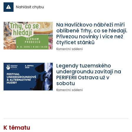
Nahlásit chybu
Na Havlíčkovo nábřeží míří
oblíbené Trhy, co se hledají.
Přivezou novinky i více než
čtyřicet stánků
Komerční sdělení
Legendy tuzemského
undergroundu zavítají na
PERIFERII Ostrava už v
sobotu
Komerční sdělení
K tématu