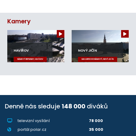
Kamery
HAVÍŘOV
NOVÝ JIČÍN
NÁMĚSTÍ REPUBLIKY, HAVÍŘOV
MASARYKOVO NÁMĚSTÍ, NOVÝ JIČÍN
Denně nás sleduje
148 000
diváků
televizní vysílání
78 000
portál polar.cz
35 000