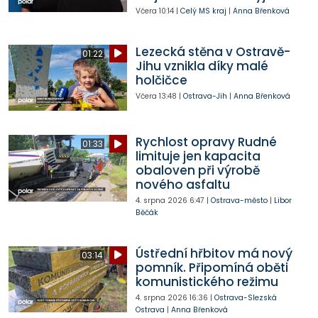
Včera
10:14
|
Celý MS kraj
|
Anna Břenková
Lezecká stěna v Ostravě-
01:22
Jihu vznikla díky malé
holčičce
Včera
13:48
|
Ostrava-Jih
|
Anna Břenková
Rychlost opravy Rudné
01:33
limituje jen kapacita
obaloven při výrobě
nového asfaltu
4. srpna 2026
6:47
|
Ostrava-město
|
Libor
Běčák
Ústřední hřbitov má nový
03:14
pomník. Připomíná oběti
komunistického režimu
4. srpna 2026
16:36
|
Ostrava-Slezská
Ostrava
|
Anna Břenková