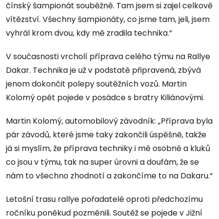
čínský šampionát souběžně. Tam jsem si zajel celkově
vítězství. Všechny šampionáty, co jsme tam, jeli, jsem
vyhrál krom dvou, kdy mě zradila technika.“
V současnosti vrcholí příprava celého týmu na Rallye
Dakar. Technika je už v podstatě připravená, zbývá
jenom dokončit polepy soutěžních vozů. Martin
Kolomý opět pojede v posádce s bratry Kiliánovými.
Martin Kolomý, automobilový závodník: „Příprava byla
pár závodů, které jsme taky zakončili úspěšně, takže
já si myslím, že příprava techniky i mě osobně a kluků
co jsou v týmu, tak na super úrovni a doufám, že se
nám to všechno zhodnotí a zakončíme to na Dakaru.“
Letošní trasu rallye pořadatelé oproti předchozímu
ročníku poněkud pozměnili. Soutěž se pojede v Jižní