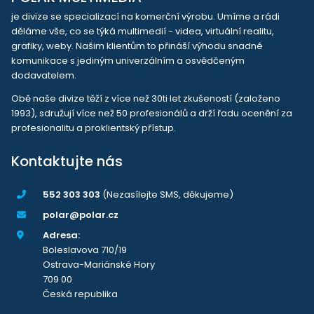
je divize se specializací na komerční výrobu. Umíme a rádi
děláme vše, co se týká multimedií - videa, virtuální realitu,
grafiky, weby. Našim klientům to přináší výhodu snadné
komunikace s jediným univerzálním a osvědčeným
dodavatelem.
Obě naše divize těží z více než 30ti let zkušeností (založeno
1993), sdružují více než 50 profesionálů a drží řadu ocenění za
profesionalitu a proklientský přístup.
Kontaktujte nás
552 303 303
(Nezasílejte SMS, děkujeme)
polar@polar.cz
Adresa:
Boleslavova 710/19
Ostrava-Mariánské Hory
709 00
Česká republika