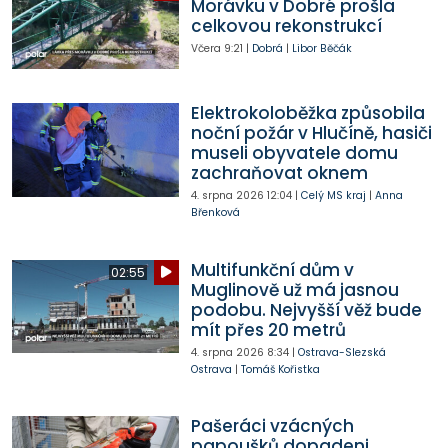
Morávku v Dobré prošla
celkovou rekonstrukcí
Včera
9:21
|
Dobrá
|
Libor Běčák
Elektrokoloběžka způsobila
noční požár v Hlučíně, hasiči
museli obyvatele domu
zachraňovat oknem
4. srpna 2026
12:04
|
Celý MS kraj
|
Anna
Břenková
Multifunkční dům v
02:55
Muglinově už má jasnou
podobu. Nejvyšší věž bude
mít přes 20 metrů
4. srpna 2026
8:34
|
Ostrava-Slezská
Ostrava
|
Tomáš Kořistka
Pašeráci vzácných
papoušků dopadeni.