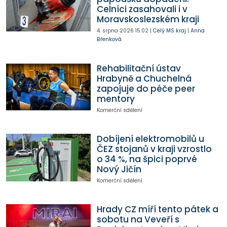
Celníci zasahovali i v
Moravskoslezském kraji
4. srpna 2026
15:02
|
Celý MS kraj
|
Anna
Břenková
Rehabilitační ústav
Hrabyně a Chuchelná
zapojuje do péče peer
mentory
Komerční sdělení
Dobíjení elektromobilů u
ČEZ stojanů v kraji vzrostlo
o 34 %, na špici poprvé
Nový Jičín
Komerční sdělení
Hrady CZ míří tento pátek a
sobotu na Veveří s