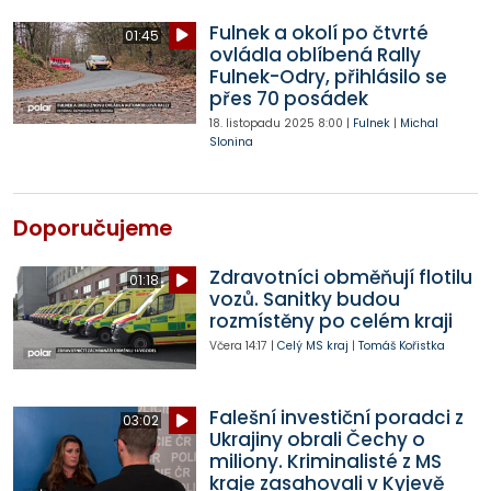
Fulnek a okolí po čtvrté
01:45
ovládla oblíbená Rally
Fulnek-Odry, přihlásilo se
přes 70 posádek
18. listopadu 2025
8:00
|
Fulnek
|
Michal
Slonina
Doporučujeme
Zdravotníci obměňují flotilu
01:18
vozů. Sanitky budou
rozmístěny po celém kraji
Včera
14:17
|
Celý MS kraj
|
Tomáš Kořistka
Falešní investiční poradci z
03:02
Ukrajiny obrali Čechy o
miliony. Kriminalisté z MS
kraje zasahovali v Kyjevě