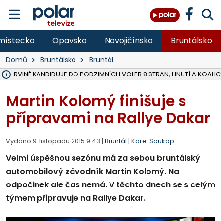
místecko
Opavsko
Novojičínsko
Bruntálsko
Domů
Bruntálsko
Bruntál
V KARVINÉ KANDIDUJE DO PODZIMNÍCH VOLEB 8 STRAN, HNUTÍ A KOALIC
ŠEST JEDNOTEK HASIČŮ ZASAHOVALO U POŽÁRU STRNIŠTĚ VE VĚT
HOŘELO NA DVOU HEKTARECH A ZNIČENO BYLO 35 BALÍKŮ SLÁMY, I
KARVINÁ ZNÁ BUDOUCÍ PODOBU AREÁLU LODIČKY V PARKU BOŽEN
MORAVSKOSLEZŠTÍ POLICISTÉ ODHALILI MEZINÁRODNÍ GANG PODVO
LÁKALI LIDI NA ZISKY Z KRYPTOMĚN, INFO A VIDEO NA POLAR.CZ
MINISTESTVO ŽIVOTNÍHO PROSTŘEDÍ PŘEVZALO VYŠETŘOVÁNÍ KAU
A ROZHODLO, ŽE VINÍK ZA ŠKODY PO ZAVEZENÍ TUNAMI ODPADU NE
EVROPSKÝ ŽALOBCE V OSTRAVĚ ŽALUJE 5 LIDÍ A FIRMU ZA PODVODY 
SLEZSKÁ OSTRAVA PŘIPRAVUJE PROJEKTOVOU DOKUMENTACI PRO 
FRÝDEK-MÍSTEK DOKONČIL STAVBU VOLNOČASOVÉHO AREÁLU NA RIVI
HNUTÍ ANO V HAVÍŘOVĚ NEZAŘADÍ HEJTMANA JOSEFA BĚLICU NA V
VĚRA PALKOVSKÁ UŽ NEBUDE KANDIDOVAT NA PRIMÁTORKU TŘINCE,
FOTBALISTA LAURI LAINE SE VRACÍ Z BANÍKU OSTRAVA NA PŮL ROK
F-M DOKONČIL PRVNÍ STUPEŇ PROJEKTOVÉ DOKUMENTACE DO
Martin Kolomý finišuje s
přípravami na Rallye Dakar
Vydáno 9. listopadu 2015 9:43 |
Bruntál
|
Karel Soukop
Velmi úspěšnou sezónu má za sebou bruntálský
automobilový závodník Martin Kolomý. Na
odpočinek ale čas nemá. V těchto dnech se s celým
týmem připravuje na Rallye Dakar.