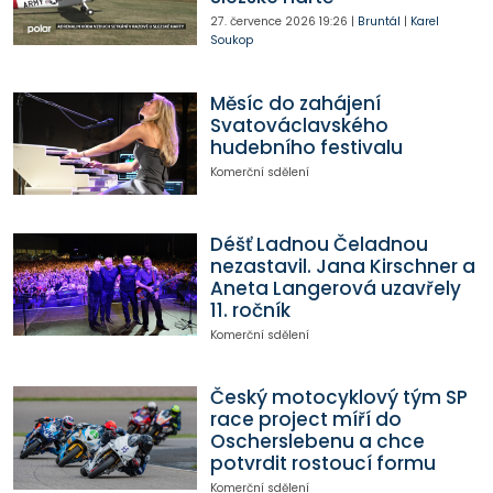
27. července 2026
19:26
|
Bruntál
|
Karel
Soukop
Měsíc do zahájení
Svatováclavského
hudebního festivalu
Komerční sdělení
Déšť Ladnou Čeladnou
nezastavil. Jana Kirschner a
Aneta Langerová uzavřely
11. ročník
Komerční sdělení
Český motocyklový tým SP
race project míří do
Oscherslebenu a chce
potvrdit rostoucí formu
Komerční sdělení