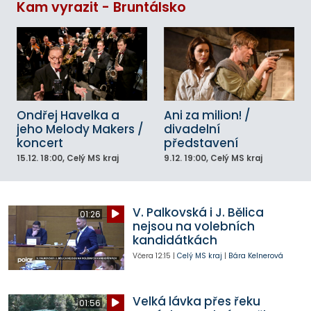
Kam vyrazit - Bruntálsko
Ondřej Havelka a
Ani za milion! /
jeho Melody Makers /
divadelní
koncert
představení
15.12.
18:00
, Celý MS kraj
9.12.
19:00
, Celý MS kraj
V. Palkovská i J. Bělica
01:26
nejsou na volebních
kandidátkách
Včera
12:15
|
Celý MS kraj
|
Bára Kelnerová
Velká lávka přes řeku
01:56