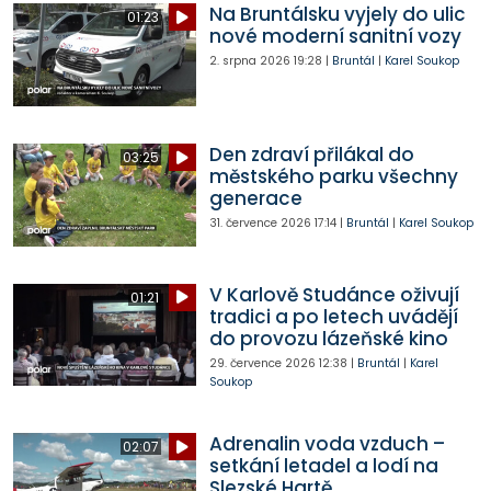
Na Bruntálsku vyjely do ulic
01:23
nové moderní sanitní vozy
2. srpna 2026
19:28
|
Bruntál
|
Karel Soukop
Den zdraví přilákal do
03:25
městského parku všechny
generace
31. července 2026
17:14
|
Bruntál
|
Karel Soukop
V Karlově Studánce oživují
01:21
tradici a po letech uvádějí
do provozu lázeňské kino
29. července 2026
12:38
|
Bruntál
|
Karel
Soukop
Adrenalin voda vzduch –
02:07
setkání letadel a lodí na
Slezské Hartě