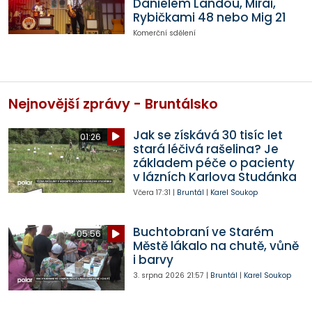
Danielem Landou, Mirai,
Rybičkami 48 nebo Mig 21
Komerční sdělení
Nejnovější zprávy - Bruntálsko
Jak se získává 30 tisíc let
01:26
stará léčivá rašelina? Je
základem péče o pacienty
v lázních Karlova Studánka
Včera
17:31
|
Bruntál
|
Karel Soukop
Buchtobraní ve Starém
05:56
Městě lákalo na chutě, vůně
i barvy
3. srpna 2026
21:57
|
Bruntál
|
Karel Soukop