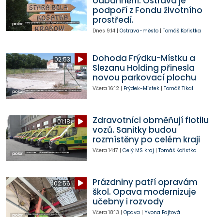
odbahnění. Ostrava je
podpoří z Fondu životního
prostředí.
Dnes
9:14
|
Ostrava-město
|
Tomáš Kořistka
Dohoda Frýdku-Místku a
02:53
Slezanu Holding přinesla
novou parkovací plochu
Včera
16:12
|
Frýdek-Místek
|
Tomáš Tikal
Zdravotníci obměňují flotilu
01:18
vozů. Sanitky budou
rozmístěny po celém kraji
Včera
14:17
|
Celý MS kraj
|
Tomáš Kořistka
Prázdniny patří opravám
02:56
škol. Opava modernizuje
učebny i rozvody
Včera
18:13
|
Opava
|
Yvona Fajtová