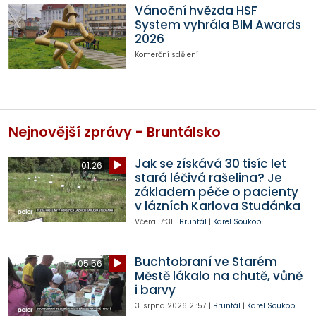
Vánoční hvězda HSF
System vyhrála BIM Awards
2026
Komerční sdělení
Nejnovější zprávy - Bruntálsko
Jak se získává 30 tisíc let
01:26
stará léčivá rašelina? Je
základem péče o pacienty
v lázních Karlova Studánka
Včera
17:31
|
Bruntál
|
Karel Soukop
Buchtobraní ve Starém
05:56
Městě lákalo na chutě, vůně
i barvy
3. srpna 2026
21:57
|
Bruntál
|
Karel Soukop