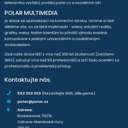
televizního vysílání, portálu polar.cz a sociálních sítí.
POLAR MULTIMEDIA
je divize se specializací na komerční výrobu. Umíme a rádi
děláme vše, co se týká multimedií - videa, virtuální realitu,
grafiky, weby. Našim klientům to přináší výhodu snadné
komunikace s jediným univerzálním a osvědčeným
dodavatelem.
Obě naše divize těží z více než 30ti let zkušeností (založeno
1993), sdružují více než 50 profesionálů a drží řadu ocenění za
profesionalitu a proklientský přístup.
Kontaktujte nás
552 303 303
(Nezasílejte SMS, děkujeme)
polar@polar.cz
Adresa:
Boleslavova 710/19
Ostrava-Mariánské Hory
709 00