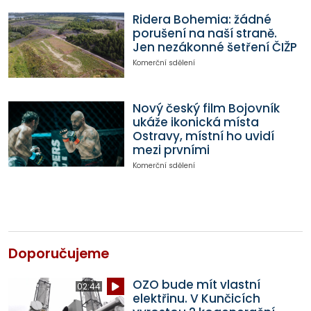
Ridera Bohemia: žádné
porušení na naší straně.
Jen nezákonné šetření ČIŽP
Komerční sdělení
Nový český film Bojovník
ukáže ikonická místa
Ostravy, místní ho uvidí
mezi prvními
Komerční sdělení
Doporučujeme
OZO bude mít vlastní
02:44
elektřinu. V Kunčicích