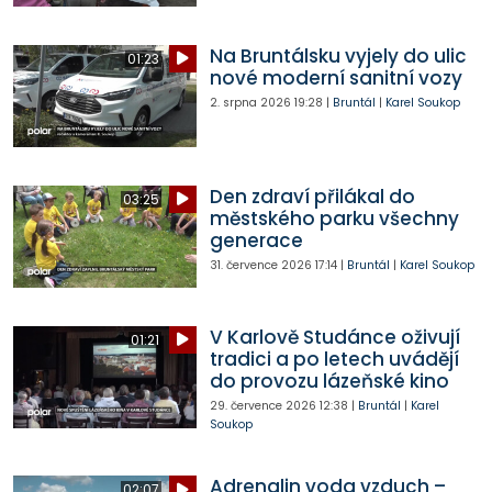
Na Bruntálsku vyjely do ulic
01:23
nové moderní sanitní vozy
2. srpna 2026
19:28
|
Bruntál
|
Karel Soukop
Den zdraví přilákal do
03:25
městského parku všechny
generace
31. července 2026
17:14
|
Bruntál
|
Karel Soukop
V Karlově Studánce oživují
01:21
tradici a po letech uvádějí
do provozu lázeňské kino
29. července 2026
12:38
|
Bruntál
|
Karel
Soukop
Adrenalin voda vzduch –
02:07