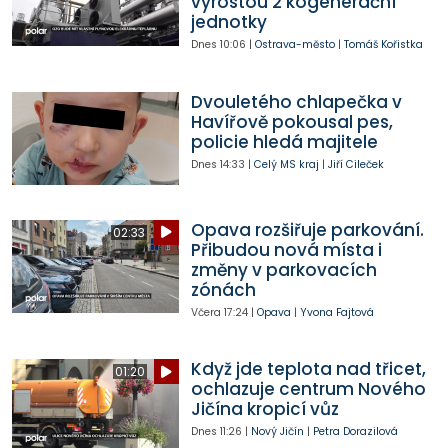
vyrostou 2 kogenerační
jednotky
Dnes
10:06
|
Ostrava-město
|
Tomáš Kořistka
Dvouletého chlapečka v
Havířově pokousal pes,
policie hledá majitele
Dnes
14:33
|
Celý MS kraj
|
Jiří Cileček
Opava rozšiřuje parkování.
02:33
Přibudou nová místa i
změny v parkovacích
zónách
Včera
17:24
|
Opava
|
Yvona Fajtová
Když jde teplota nad třicet,
01:20
ochlazuje centrum Nového
Jičína kropicí vůz
Dnes
11:26
|
Nový Jičín
|
Petra Dorazilová