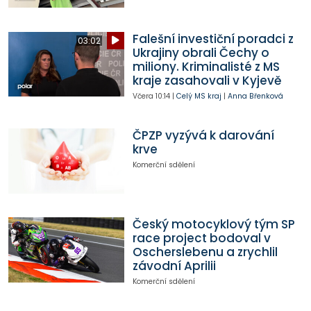
Falešní investiční poradci z
03:02
Ukrajiny obrali Čechy o
miliony. Kriminalisté z MS
kraje zasahovali v Kyjevě
Včera
10:14
|
Celý MS kraj
|
Anna Břenková
ČPZP vyzývá k darování
krve
Komerční sdělení
Český motocyklový tým SP
race project bodoval v
Oscherslebenu a zrychlil
závodní Aprilii
Komerční sdělení