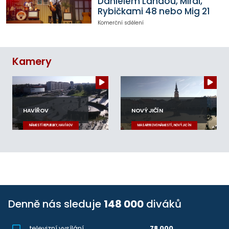
Danielem Landou, Mirai,
Rybičkami 48 nebo Mig 21
Komerční sdělení
Kamery
HAVÍŘOV
NOVÝ JIČÍN
NÁMĚSTÍ REPUBLIKY, HAVÍŘOV
MASARYKOVO NÁMĚSTÍ, NOVÝ JIČÍN
Denně nás sleduje
148 000
diváků
televizní vysílání
78 000