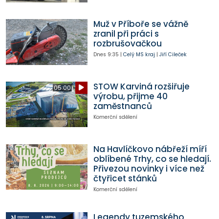
Muž v Příboře se vážně
zranil při práci s
rozbrušovačkou
Dnes
9:35
|
Celý MS kraj
|
Jiří Cileček
STOW Karviná rozšiřuje
05:00
výrobu, přijme 40
zaměstnanců
Komerční sdělení
Na Havlíčkovo nábřeží míří
oblíbené Trhy, co se hledají.
Přivezou novinky i více než
čtyřicet stánků
Komerční sdělení
Legendy tuzemského