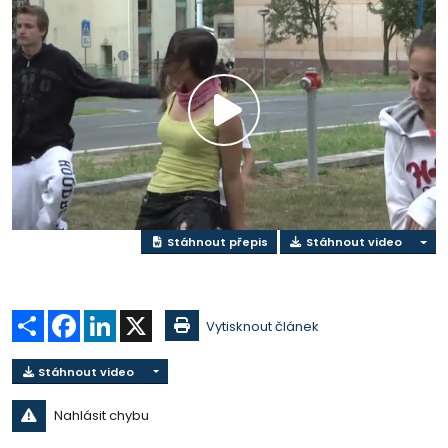
Přehrát
video
Stáhnout přepis
Stáhnout video
Sdílet
Facebook
LinkedIn
X
Vytisknout článek
Stáhnout video
Nahlásit chybu