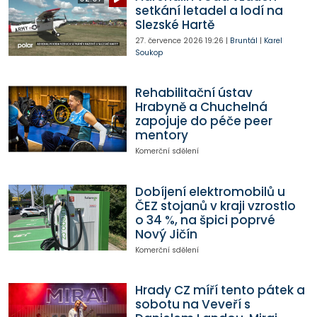
setkání letadel a lodí na
Slezské Hartě
27. července 2026
19:26
|
Bruntál
|
Karel
Soukop
Rehabilitační ústav
Hrabyně a Chuchelná
zapojuje do péče peer
mentory
Komerční sdělení
Dobíjení elektromobilů u
ČEZ stojanů v kraji vzrostlo
o 34 %, na špici poprvé
Nový Jičín
Komerční sdělení
Hrady CZ míří tento pátek a
sobotu na Veveří s