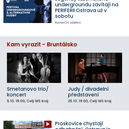
undergroundu zavítají na
PERIFERII Ostrava už v
sobotu
Komerční sdělení
Kam vyrazit - Bruntálsko
Smetanovo trio/
Judy / divadelní
koncert
představení
5.10.
18:00
, Celý MS kraj
25.10.
19:00
, Celý MS kraj
Proskovice chystají
02:46