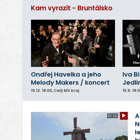
ar
Kam vyrazit - Bruntálsko
do
Ondřej Havelka a jeho
Iva B
Melody Makers / koncert
Jedli
15.12.
18:00
, Celý MS kraj
15.9.
18:
A
01:20
N
l