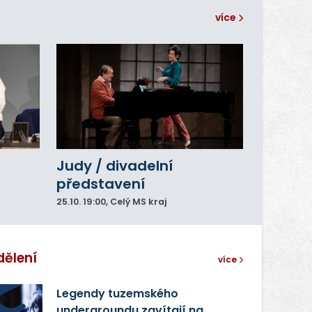
více
Judy / divadelní
představení
25.10.
19:00
, Celý MS kraj
dělení
více
Legendy tuzemského
undergroundu zavítají na