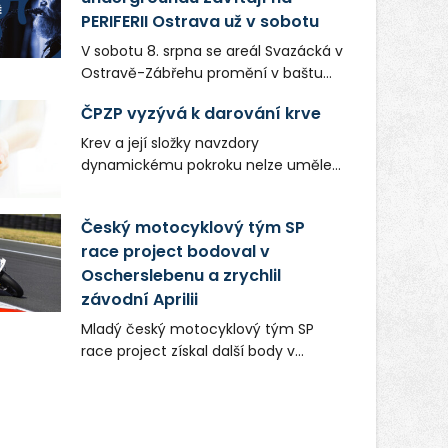
PERIFERII Ostrava už v sobotu
V sobotu 8. srpna se areál Svazácká v
Ostravě-Zábřehu promění v baštu
undergroundové a alternativní
ČPZP vyzývá k darování krve
hudby. Uskuteční se zde totiž první
ročník festivalu PERIFERIE Ostrava.
Krev a její složky navzdory
Brány areálu se otevřou půlhodinu po
dynamickému pokroku nelze uměle
poledni, na příchozí čekají koncerty,
vyrobit. Zdravotnictví se tudíž bez
autorská čtení a rozhovory.
ochoty lidí darovat tuto
Český motocyklový tým SP
Vstupenky v ceně 450 Kč jsou v
nenahraditelnou tělní tekutinu
prodeji.
race project bodoval v
neobejde. Naléhavá potřeba doplnit
Oscherslebenu a zrychlil
krevní zásoby nastává vždy v létě,
kdy stoupá počet úrazů. Česká
závodní Aprilii
průmyslová zdravotní pojišťovna
Mladý český motocyklový tým SP
(ČPZP) apeluje na všechny, kteří se
race project získal další body v
těší dobrému zdraví, aby se stali
mezinárodním šampionátu EURO
pravidelnými dárci krve.
MOTO. Při závodním víkendu, který se
konal od 31. července do 2. srpna na
německém okruhu Oschersleben,