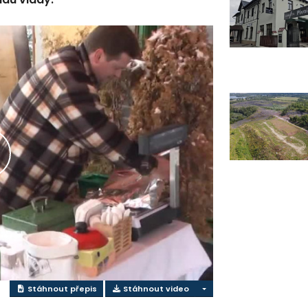
řehrát
ideo
Stáhnout přepis
Stáhnout video