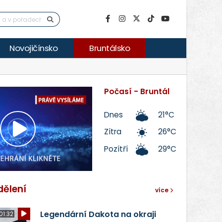
Novojičínsko
Bruntálsko
Počasí - Bruntál
Dnes
21°C
Zítra
26°C
Přehrát
Pozítří
29°C
video
dělení
více
Legendární Dakota na okraji
01:32