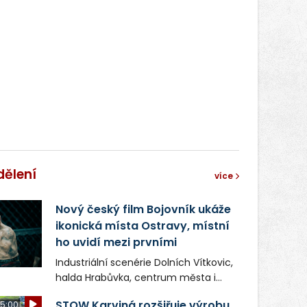
správní proces.
dělení
více
Nový český film Bojovník ukáže
ikonická místa Ostravy, místní
ho uvidí mezi prvními
Industriální scenérie Dolních Vítkovic,
halda Hrabůvka, centrum města i
další ikonická místa Ostravy se objeví
STOW Karviná rozšiřuje výrobu,
5:00