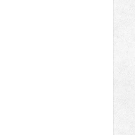
obsadil Filip Novotný ve třídě
Supersport desáté a jedenácté
místo. Maks Palmowski dokončil oba
závody kategorie Sportbike na
dvanácté příčce. Přestože výsledky
zůstaly za očekáváním týmu, důležitý
posun přineslo testování nového
aerodynamického řešení pro Aprilii
RS660, které motocykl znatelně
zrychlilo.