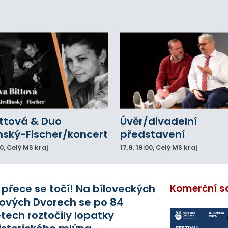
eálu. Vyšplhal na lezeckou stěnu a nemohl
lů.
ittová & Duo
Úvěr/divadelní
nský-Fischer/koncert
představení
00
, Celý MS kraj
17.9.
19:00
, Celý MS kraj
 přece se točí! Na bíloveckých
Komerční s
ových Dvorech se po 84
etech roztočily lopatky