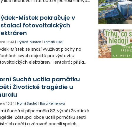
y lidé nechávali stát auta v jednosměrných
icích, kde nezbývá místo pro průjezd IZS.
tuace se teď řeší v jednom vnitrobloku, kde
rýdek-Místek pokračuje v
 někteří obyvatelé rozhodli sepsat petici.
nstalaci fotovoltaických
lektráren
era
15:43
|
Frýdek-Místek
|
Tomáš Tikal
ýdek-Místek se snaží využívat plochy na
řechách svých objektů pro výstavbu
tovoltaických elektráren. Tentokrát přišla
da na 11. Základní školu ve Frýdku.
orní Suchá uctila památku
bětí Životické tragédie u
uralu
era
10:24
|
Horní Suchá
|
Bára Kelnerová
rní Suchá si připomněla 82. výročí Životické
agédie. Zástupci obce uctili památku šesti
stních obětí a zároveň ocenili spolek
votice Sobě za zpřístupnění informací o