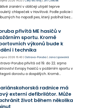
 srpna 2026
14:33
|
Celý MS kraj
|
Jiří Cileček
klivé zranění v obličeji utrpěl teprve
ouletý chlapeček v Havířově. Podle policie i
íbuzných ho napadl pes, který pobíhal bez
dítka a náhubku. Majitel psa údajně z místa
ešel. Případem už se zabývá policie, která
oruba přivítá ME hasičů v
jitele psa hledá.
ožárním sportu. Kromě
portovních výkonů bude k
idění i technika
 srpna 2026
15:43
|
Ostrava-Poruba
|
Jana Lipowská
trava-Poruba přivítá od 19. do 22. srpna
strovství Evropy hasičů v požárním sportu v
tegorii dorostu a dospělých. Kromě
ortovních výkonů budou k vidění také
ázky historické i současné techniky.
ariánskohorská radnice má
ový externí defibrilátor. Může
achránit život během několika
inut