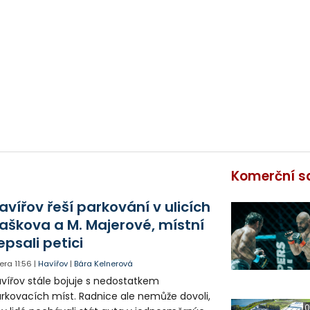
Komerční s
avířov řeší parkování v ulicích
aškova a M. Majerové, místní
epsali petici
era
11:56
|
Havířov
|
Bára Kelnerová
vířov stále bojuje s nedostatkem
rkovacích míst. Radnice ale nemůže dovoli,
0