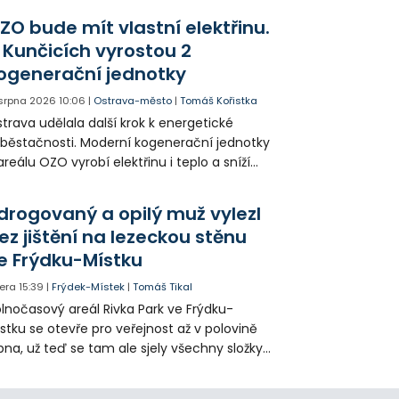
agédii prostřednictvím QR kódů u
ZO bude mít vlastní elektřinu.
amátníků.
 Kunčicích vyrostou 2
ogenerační jednotky
 srpna 2026
10:06
|
Ostrava-město
|
Tomáš Kořistka
trava udělala další krok k energetické
běstačnosti. Moderní kogenerační jednotky
areálu OZO vyrobí elektřinu i teplo a sníží
klady i emise. Malou elektrárnu postaví
olia přímo v Kunčicích.
drogovaný a opilý muž vylezl
ez jištění na lezeckou stěnu
e Frýdku-Místku
era
15:39
|
Frýdek-Místek
|
Tomáš Tikal
lnočasový areál Rivka Park ve Frýdku-
stku se otevře pro veřejnost až v polovině
pna, už teď se tam ale sjely všechny složky
áchranného systému. Důvodem bylo
iknutí opilého muže pod vlivem drog do