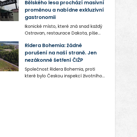
Bělského lesa prochází masivní
proměnou a nabídne exkluzivní
gastronomii
Ikonické místo, které zná snad každý
Ostravan, restaurace Dakota, píše
novou kapitolu. Silná mateřská
Ridera Bohemia: žádné
společnost Dang Investment Group
porušení na naší straně. Jen
s.r.o. investuje do projektu přes 50
nezákonné šetření ČIŽP
milionů korun. Cílem je přinést
Ostravě dva špičkové gastronomické
Společnost Ridera Bohemia, proti
koncepty, které v regionu dosud
které bylo Českou inspekcí životního
chyběly, luxusní středomořskou
prostředí (ČIŽP) čtyři roky vedeno
kuchyni a autentickou asijskou
vykonstruované řízení, při realizaci
gastronomii.
OVS na heřmanické haldě
postupovala v souladu se zákonem a
zadáním státního podniku DIAMO a v
této souvislosti nelze hovořit o
žádném odpadu. Ridera od počátku
označovala řízení ČIŽP za nezákonné
a domáhala se práva na spravedlivý