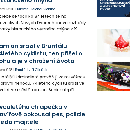
istorického mlýna
era
13:00
|
Bílovec
|
Michal Slonina
přece se točí! Po 84 letech se na
loveckých Nových Dvorech znovu roztočily
patky historického větrného mlýna z 19.
oletí. Kvůli nepříznivému větru je ale museli
zpohybovat dobrovolníci.
amion srazil v Bruntálu
4letého cyklistu, ten přišel o
ohu a je v ohrožení života
era
9:18
|
Bruntál
|
Jiří Cileček
untálští kriminalisté prověřují velmi vážnou
pravní nehodu. 74letého cyklistu srazil ve
vrtek ve městě kamion. Senior utrpěl
vastující zranění nohy a v ohrožení života
l letecky přepraven do nemocnice. Policie
vouletého chlapečka v
edá případné svědky.
avířově pokousal pes, policie
ledá majitele