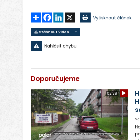
Sdílet
Facebook
LinkedIn
X
Vytisknout článek
Stáhnout video
Nahlásit chybu
Doporučujeme
H
02:38
H
s
Vč
Ha
pa