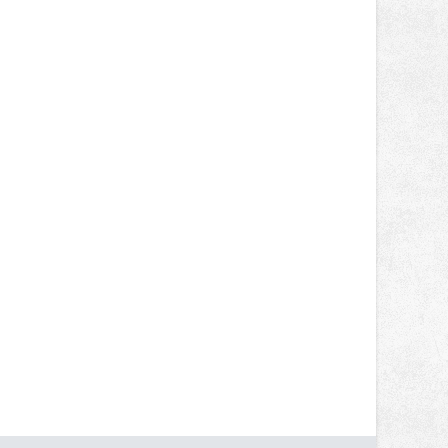
nepotkají.