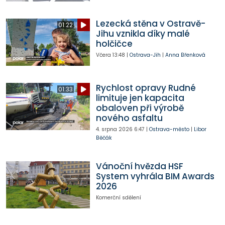
Lezecká stěna v Ostravě-
01:22
Jihu vznikla díky malé
holčičce
Včera
13:48
|
Ostrava-Jih
|
Anna Břenková
Rychlost opravy Rudné
01:33
limituje jen kapacita
obaloven při výrobě
nového asfaltu
4. srpna 2026
6:47
|
Ostrava-město
|
Libor
Běčák
Vánoční hvězda HSF
System vyhrála BIM Awards
2026
Komerční sdělení