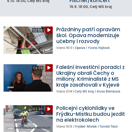
Fischer/koncert
5.10.
18:00
, Celý MS kraj
15.9.
18:00
, Celý MS kraj
Prázdniny patří opravám
02:56
škol. Opava modernizuje
učebny i rozvody
Včera
18:13
|
Opava
|
Yvona Fajtová
Falešní investiční poradci z
03:02
Ukrajiny obrali Čechy o
miliony. Kriminalisté z MS
kraje zasahovali v Kyjevě
Včera
10:14
|
Celý MS kraj
|
Anna Břenková
Policejní cyklohlídky ve
02:30
Frýdku-Místku budou jezdit
na elektrokolech
Včera
16:15
|
Frýdek-Místek
|
Tomáš Tikal