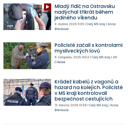
Mladý řidič na Ostravsku
01:17
nadýchal třikrát během
jediného víkendu
9. dubna 2026
11:09
|
Celý MS kraj
|
Anna
Břenková
Policisté začali s kontrolami
mysliveckých lovů
8. listopadu 2025
14:53
|
Celý MS kraj
|
Jiří
Cileček
Krádež kabelů z vagonů a
hazard na kolejích. Policisté
v MS kraji kontrolovali
bezpečnost cestujících
31. března 2026
10:58
|
Celý MS kraj
|
Anna
Břenková