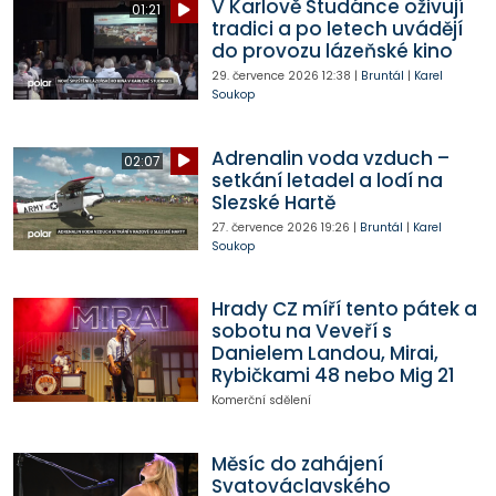
V Karlově Studánce oživují
01:21
tradici a po letech uvádějí
do provozu lázeňské kino
29. července 2026
12:38
|
Bruntál
|
Karel
Soukop
Adrenalin voda vzduch –
02:07
setkání letadel a lodí na
Slezské Hartě
27. července 2026
19:26
|
Bruntál
|
Karel
Soukop
Hrady CZ míří tento pátek a
sobotu na Veveří s
Danielem Landou, Mirai,
Rybičkami 48 nebo Mig 21
Komerční sdělení
Měsíc do zahájení
Svatováclavského