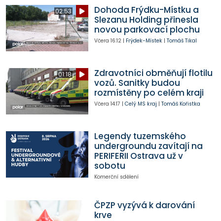
Dohoda Frýdku-Místku a
02:53
Slezanu Holding přinesla
novou parkovací plochu
Včera
16:12
|
Frýdek-Místek
|
Tomáš Tikal
Zdravotníci obměňují flotilu
01:18
vozů. Sanitky budou
rozmístěny po celém kraji
Včera
14:17
|
Celý MS kraj
|
Tomáš Kořistka
Legendy tuzemského
undergroundu zavítají na
PERIFERII Ostrava už v
sobotu
Komerční sdělení
ČPZP vyzývá k darování
krve