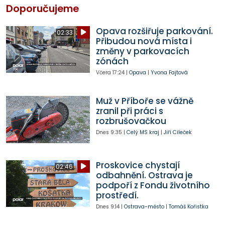
Doporučujeme
Opava rozšiřuje parkování.
02:33
Přibudou nová místa i
změny v parkovacích
zónách
Včera
17:24
|
Opava
|
Yvona Fajtová
Muž v Příboře se vážně
zranil při práci s
rozbrušovačkou
Dnes
9:35
|
Celý MS kraj
|
Jiří Cileček
Proskovice chystají
02:46
odbahnění. Ostrava je
podpoří z Fondu životního
prostředí.
Dnes
9:14
|
Ostrava-město
|
Tomáš Kořistka