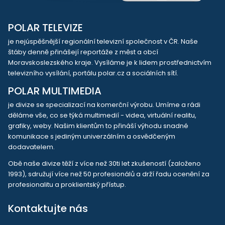
POLAR TELEVIZE
je nejúspěšnější regionální televizní společnost v ČR. Naše
štáby denně přinášejí reportáže z měst a obcí
Moravskoslezského kraje. Vysíláme je k lidem prostřednictvím
televizního vysílání, portálu polar.cz a sociálních sítí.
POLAR MULTIMEDIA
je divize se specializací na komerční výrobu. Umíme a rádi
děláme vše, co se týká multimedií - videa, virtuální realitu,
grafiky, weby. Našim klientům to přináší výhodu snadné
komunikace s jediným univerzálním a osvědčeným
dodavatelem.
Obě naše divize těží z více než 30ti let zkušeností (založeno
1993), sdružují více než 50 profesionálů a drží řadu ocenění za
profesionalitu a proklientský přístup.
Kontaktujte nás