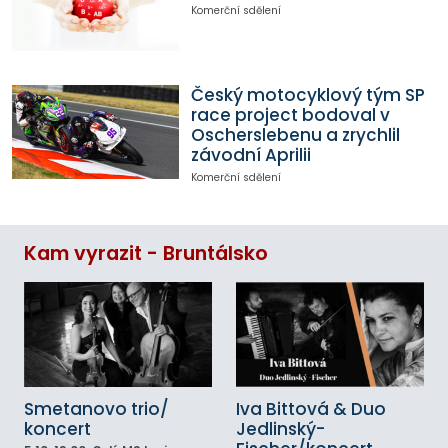
Komerční sdělení
Český motocyklový tým SP
race project bodoval v
Oscherslebenu a zrychlil
závodní Aprilii
Komerční sdělení
Kam vyrazit - Bruntálsko
Smetanovo trio/
Iva Bittová & Duo
koncert
Jedlinský-