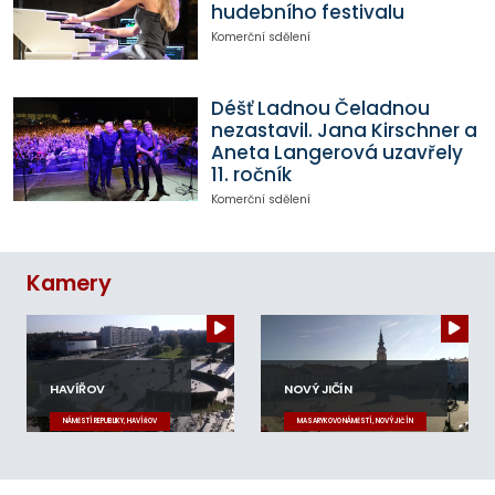
hudebního festivalu
Komerční sdělení
Déšť Ladnou Čeladnou
nezastavil. Jana Kirschner a
Aneta Langerová uzavřely
11. ročník
Komerční sdělení
Kamery
HAVÍŘOV
NOVÝ JIČÍN
NÁMĚSTÍ REPUBLIKY, HAVÍŘOV
MASARYKOVO NÁMĚSTÍ, NOVÝ JIČÍN