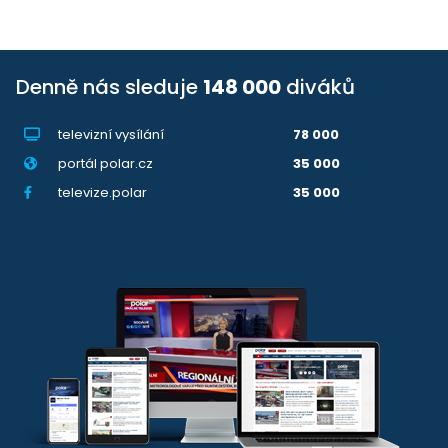
Denně nás sleduje
148 000
diváků
televizní vysílání
78 000
portál polar.cz
35 000
televize.polar
35 000