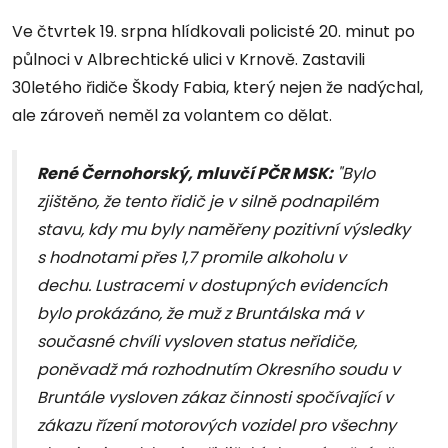
Ve čtvrtek 19. srpna hlídkovali policisté 20. minut po
půlnoci v Albrechtické ulici v Krnově. Zastavili
30letého řidiče Škody Fabia, který nejen že nadýchal,
ale zároveň neměl za volantem co dělat.
René Černohorský, mluvčí PČR MSK:
"Bylo
zjištěno, že tento řidič je v silně podnapilém
stavu, kdy mu byly naměřeny pozitivní výsledky
s hodnotami přes 1,7 promile alkoholu v
dechu. Lustracemi v dostupných evidencích
bylo prokázáno, že muž z Bruntálska má v
současné chvíli vysloven status neřidiče,
poněvadž má rozhodnutím Okresního soudu v
Bruntále vysloven zákaz činnosti spočívající v
zákazu řízení motorových vozidel pro všechny