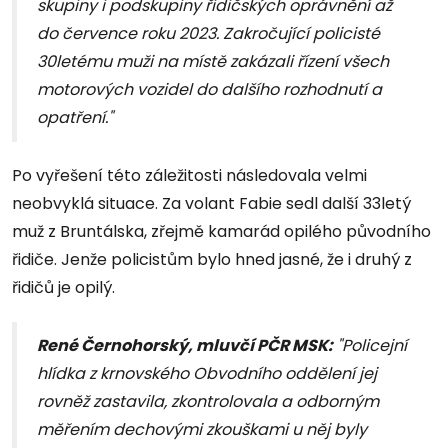
skupiny i podskupiny řidičských oprávnění až
do července roku 2023. Zakročující policisté
30letému muži na místě zakázali řízení všech
motorových vozidel do dalšího rozhodnutí a
opatření."
Po vyřešení této záležitosti následovala velmi
neobvyklá situace. Za volant Fabie sedl další 33letý
muž z Bruntálska, zřejmě kamarád opilého původního
řidiče. Jenže policistům bylo hned jasné, že i druhý z
řidičů je opilý.
René Černohorský, mluvčí PČR MSK:
"Policejní
hlídka z krnovského Obvodního oddělení jej
rovněž zastavila, zkontrolovala a odborným
měřením dechovými zkouškami u něj byly