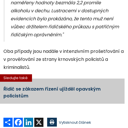
naměřeny hodnoty bezmála 2,2 promile
alkoholu v dechu. Lustracemi v dostupných
evidencích bylo prokázáno, že tento muž není
vůbec držitelem řidičského průkazu s patřičným
řidičským oprávněním."
Oba případy jsou nadále v intenzivním prošetřování a
v prověřování ze strany krnovských policistů a
kriminalistů.
Sledujte také
Řidič se zákazem řízení ujížděl opavským
policistům
Sdílet
Facebook
LinkedIn
X
Vytisknout článek