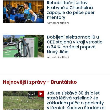
Rehabilitační ústav
Hrabyně a Chuchelná
zapojuje do péče peer
mentory
Komerční sdělení
Dobíjení elektromobilů u
ČEZ stojanů v kraji vzrostlo
o 34 %, na špici poprvé
Nový Jičín
Komerční sdělení
Nejnovější zprávy - Bruntálsko
Jak se získává 30 tisíc let
01:26
stará léčivá rašelina? Je
základem péče o pacienty
v lázních Karlova Studánka