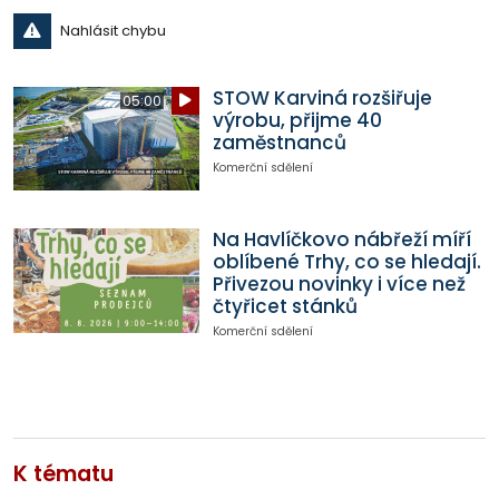
Nahlásit chybu
STOW Karviná rozšiřuje
05:00
výrobu, přijme 40
zaměstnanců
Komerční sdělení
Na Havlíčkovo nábřeží míří
oblíbené Trhy, co se hledají.
Přivezou novinky i více než
čtyřicet stánků
Komerční sdělení
K tématu