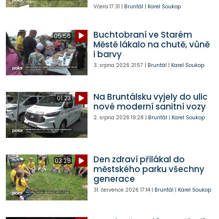
Včera
17:31
|
Bruntál
|
Karel Soukop
Buchtobraní ve Starém
05:56
Městě lákalo na chutě, vůně
i barvy
3. srpna 2026
21:57
|
Bruntál
|
Karel Soukop
Na Bruntálsku vyjely do ulic
01:23
nové moderní sanitní vozy
2. srpna 2026
19:28
|
Bruntál
|
Karel Soukop
Den zdraví přilákal do
03:25
městského parku všechny
generace
31. července 2026
17:14
|
Bruntál
|
Karel Soukop