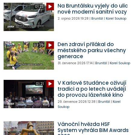
Na Bruntálsku vyjely do ulic
01:23
nové moderní sanitní vozy
2. srpna 2026
19:28
|
Bruntál
|
Karel Soukop
Den zdraví přilákal do
03:25
městského parku všechny
generace
31. července 2026
17:14
|
Bruntál
|
Karel Soukop
V Karlově Studánce oživují
01:21
tradici a po letech uvádějí
do provozu lázeňské kino
29. července 2026
12:38
|
Bruntál
|
Karel
Soukop
Vánoční hvězda HSF
System vyhrála BIM Awards