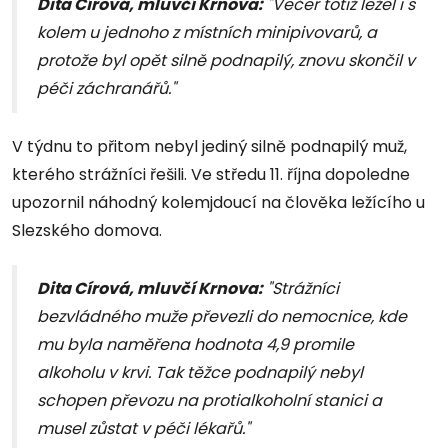
Dita Círová, mluvčí Krnova:
"Večer totiž ležel i s
kolem u jednoho z místních minipivovarů, a
protože byl opět silně podnapilý, znovu skončil v
péči záchranářů."
V týdnu to přitom nebyl jediný silně podnapilý muž,
kterého strážníci řešili. Ve středu 11. října dopoledne
upozornil náhodný kolemjdoucí na člověka ležícího u
Slezského domova.
Dita Círová, mluvčí Krnova:
"Strážníci
bezvládného muže převezli do nemocnice, kde
mu byla naměřena hodnota 4,9 promile
alkoholu v krvi. Tak těžce podnapilý nebyl
schopen převozu na protialkoholní stanici a
musel zůstat v péči lékařů."