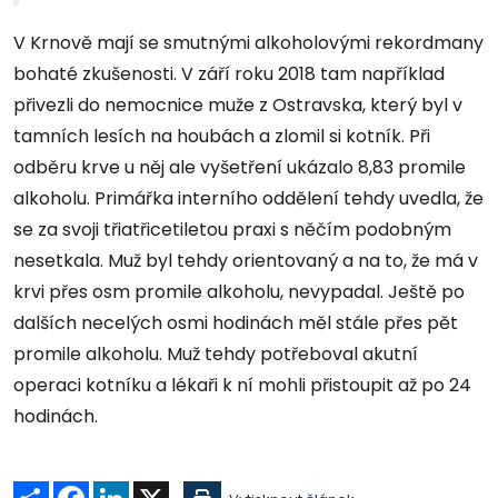
V Krnově mají se smutnými alkoholovými rekordmany
bohaté zkušenosti. V září roku 2018 tam například
přivezli do nemocnice muže z Ostravska, který byl v
tamních lesích na houbách a zlomil si kotník. Při
odběru krve u něj ale vyšetření ukázalo 8,83 promile
alkoholu. Primářka interního oddělení tehdy uvedla, že
se za svoji třiatřicetiletou praxi s něčím podobným
nesetkala. Muž byl tehdy orientovaný a na to, že má v
krvi přes osm promile alkoholu, nevypadal. Ještě po
dalších necelých osmi hodinách měl stále přes pět
promile alkoholu. Muž tehdy potřeboval akutní
operaci kotníku a lékaři k ní mohli přistoupit až po 24
hodinách.
Sdílet
Facebook
LinkedIn
X