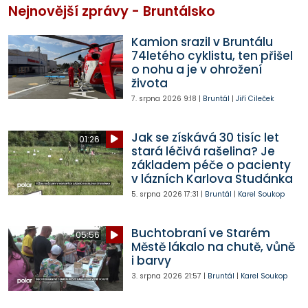
Nejnovější zprávy - Bruntálsko
Kamion srazil v Bruntálu
74letého cyklistu, ten přišel
o nohu a je v ohrožení
života
7. srpna 2026
9:18
|
Bruntál
|
Jiří Cileček
Jak se získává 30 tisíc let
01:26
stará léčivá rašelina? Je
základem péče o pacienty
v lázních Karlova Studánka
5. srpna 2026
17:31
|
Bruntál
|
Karel Soukop
Buchtobraní ve Starém
05:56
Městě lákalo na chutě, vůně
i barvy
3. srpna 2026
21:57
|
Bruntál
|
Karel Soukop