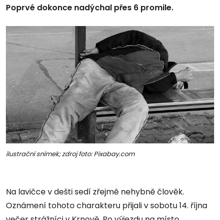
Poprvé dokonce nadýchal přes 6 promile.
ilustrační snímek; zdroj foto: Pixabay.com
Na lavičce v dešti sedí zřejmě nehybně člověk.
Oznámení tohoto charakteru přijali v sobotu 14. října
večer strážníci v Krnově. Po výjezdu na místo