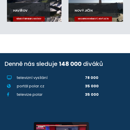
HAVÍŘOV
NOVÝ JIČÍN
NÁMĚSTÍ REPUBLIKY, HAVÍŘOV
MASARYKOVO NÁMĚSTÍ, NOVÝ JIČÍN
Denně nás sleduje
148 000
diváků
televizní vysílání
78 000
portál polar.cz
35 000
televize.polar
35 000