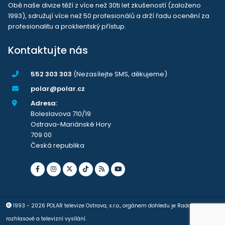
Obě naše divize těží z více než 30ti let zkušeností (založeno
1993), sdružují více než 50 profesionálů a drží řadu ocenění za
profesionalitu a proklientský přístup.
Kontaktujte nás
552 303 303
(Nezasílejte SMS, děkujeme)
polar@polar.cz
Adresa:
Boleslavova 710/19
Ostrava-Mariánské Hory
709 00
Česká republika
1993 - 2026 POLAR televize Ostrava, s.r.o., orgánem dohledu je Rada pro
rozhlasové a televizní vysílání.