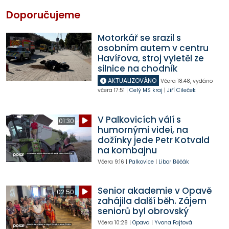
Doporučujeme
Motorkář se srazil s
osobním autem v centru
Havířova, stroj vyletěl ze
silnice na chodník
AKTUALIZOVÁNO
Včera
18:48
,
vydáno
včera
17:51
|
Celý MS kraj
|
Jiří Cileček
V Palkovicích válí s
01:30
humornými videi, na
dožínky jede Petr Kotvald
na kombajnu
Včera
9:16
|
Palkovice
|
Libor Běčák
Senior akademie v Opavě
02:50
zahájila další běh. Zájem
seniorů byl obrovský
Včera
10:28
|
Opava
|
Yvona Fajtová