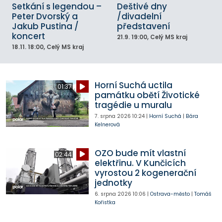
Setkání s legendou –
Deštivé dny
Peter Dvorský a
/divadelní
Jakub Pustina /
představení
koncert
21.9.
19:00
, Celý MS kraj
18.11.
18:00
, Celý MS kraj
Horní Suchá uctila
01:37
památku obětí Životické
tragédie u muralu
7. srpna 2026
10:24
|
Horní Suchá
|
Bára
Kelnerová
OZO bude mít vlastní
02:44
elektřinu. V Kunčicích
vyrostou 2 kogenerační
jednotky
6. srpna 2026
10:06
|
Ostrava-město
|
Tomáš
Kořistka