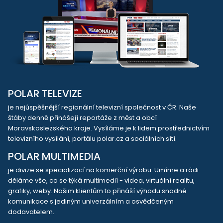
POLAR TELEVIZE
je nejúspěšnější regionální televizní společnost v ČR. Naše
štáby denně přinášejí reportáže z měst a obcí
Moravskoslezského kraje. Vysíláme je k lidem prostřednictvím
televizního vysílání, portálu polar.cz a sociálních sítí.
POLAR MULTIMEDIA
je divize se specializací na komerční výrobu. Umíme a rádi
děláme vše, co se týká multimedií - videa, virtuální realitu,
grafiky, weby. Našim klientům to přináší výhodu snadné
komunikace s jediným univerzálním a osvědčeným
dodavatelem.