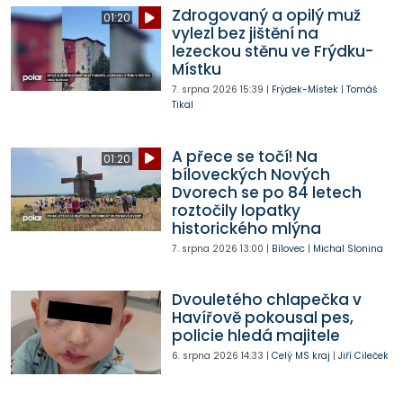
Zdrogovaný a opilý muž
01:20
vylezl bez jištění na
lezeckou stěnu ve Frýdku-
Místku
7. srpna 2026
15:39
|
Frýdek-Místek
|
Tomáš
Tikal
A přece se točí! Na
01:20
bíloveckých Nových
Dvorech se po 84 letech
roztočily lopatky
historického mlýna
7. srpna 2026
13:00
|
Bílovec
|
Michal Slonina
Dvouletého chlapečka v
Havířově pokousal pes,
policie hledá majitele
6. srpna 2026
14:33
|
Celý MS kraj
|
Jiří Cileček