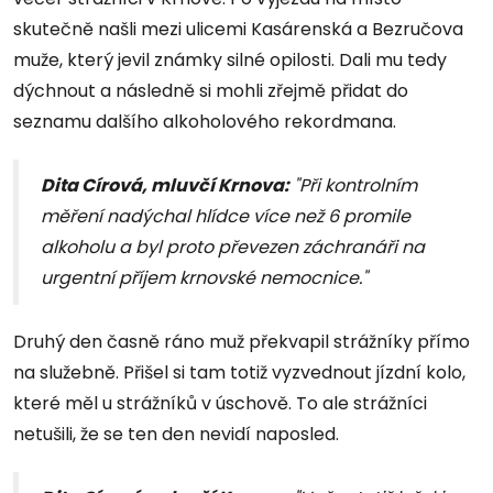
skutečně našli mezi ulicemi Kasárenská a Bezručova
muže, který jevil známky silné opilosti. Dali mu tedy
dýchnout a následně si mohli zřejmě přidat do
seznamu dalšího alkoholového rekordmana.
Dita Círová, mluvčí Krnova:
"Při kontrolním
měření nadýchal hlídce více než 6 promile
alkoholu a byl proto převezen záchranáři na
urgentní příjem krnovské nemocnice."
Druhý den časně ráno muž překvapil strážníky přímo
na služebně. Přišel si tam totiž vyzvednout jízdní kolo,
které měl u strážníků v úschově. To ale strážníci
netušili, že se ten den nevidí naposled.