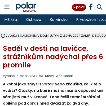
MS kraj
Ostrava
Karvinsko
Frýdeckomíste
ŽKA VLAKU S KAMIONEM V DOLNÍ LUTYNI Z LEDNA 2024 ZAMÍŘÍ K SOUDU
STÁTNÍ ZÁSTUPCE PODAL ŽALOBU NA DVA LIDI A FIRMU Z OHROŽENÍ 
NA SLEZSKÉ HARTĚ PŘIBYLO SINIC, VODA MÁ HORŠÍ KVALITU, HYGIENI
NA BÍLOVECKÝCH NOVÝCH DVORECH SE PO 84 LETECH ROZTOČILY L
KARVINSKÉ MOŘE ZÍSKÁ NOVÉ GASTRO ZÁZEMÍ S VYHLÍDKOVOU TER
REKONSTRUKCE MATEŘSKÉ ŠKOLY V CHLEBIČOVĚ MÍŘÍ DO FINÁLE, VÍ
CYKLISTU (74) SRAZIL V BRUNTÁLU KAMION, JE V OHROŽENÍ ŽIVOTA,
POLICIE HLEDÁ PŘÍPADNÉ SVĚDKY, KTEŘÍ POMŮŽOU OBJASNIT PRŮ
MS KRAJ DOKONČIL OPRAVU SILNICE MEZI VRBNEM A HEŘMANOVICEM
SMVAK NABÍZÍ V DOBĚ SUCHA VODU OBCÍM A FIRMÁM, CISTERNY JE
F-M POKRAČUJE V INSTALACI FOTOVOLTAICKÝCH ELEKTRÁREN, REP
SENIOR AKADEMIE V OPAVĚ ZAHÁJILA DALŠÍ BĚH, REPORTÁŽ NA POL
PLANETÁRIUM V OSTRAVĚ CHYSTÁ POZOROVÁNÍ ČÁSTEČNÉHO ZATMĚ
OPRAVA ULIC V HAVÍŘOVĚ UKONČÍ NELEGÁLNÍ PARKOVÁNÍ VE VNI
V HAVÍŘOVĚ SE TĚŽCE ZRANIL MOTORKÁŘ PO SRÁŽCE S AUTEM, INF
Seděl v dešti na lavičce,
strážníkům nadýchal přes 6
promile
Vydáno 16. října 2023 18:53 |
Krnov
|
Jiří Cileček
Alkohol jako smysl života? Nebo zkouška, kolik tělo
vydrží? Otázky, na které možná nezná odpověď ani
sám jistý muž v Krnově. Toho řešili tamní strážníci
opilého pod obraz hned dvakrát za dva dny.