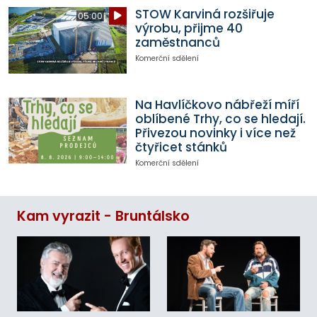
STOW Karviná rozšiřuje
05:00
výrobu, přijme 40
zaměstnanců
Komerční sdělení
Na Havlíčkovo nábřeží míří
oblíbené Trhy, co se hledají.
Přivezou novinky i více než
čtyřicet stánků
Komerční sdělení
Kam vyrazit - Bruntálsko