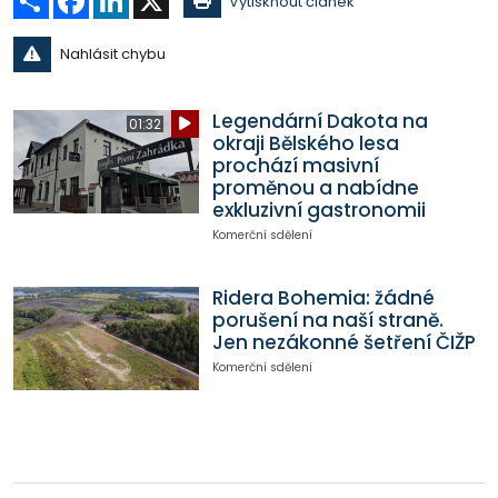
Vytisknout článek
Nahlásit chybu
Legendární Dakota na
01:32
okraji Bělského lesa
prochází masivní
proměnou a nabídne
exkluzivní gastronomii
Komerční sdělení
Ridera Bohemia: žádné
porušení na naší straně.
Jen nezákonné šetření ČIŽP
Komerční sdělení