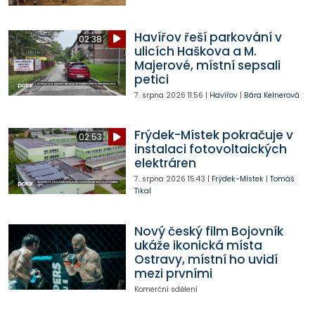
Havířov řeší parkování v
02:38
ulicích Haškova a M.
Majerové, místní sepsali
petici
7. srpna 2026
11:56
|
Havířov
|
Bára Kelnerová
Frýdek-Místek pokračuje v
02:53
instalaci fotovoltaických
elektráren
7. srpna 2026
15:43
|
Frýdek-Místek
|
Tomáš
Tikal
Nový český film Bojovník
ukáže ikonická místa
Ostravy, místní ho uvidí
mezi prvními
Komerční sdělení