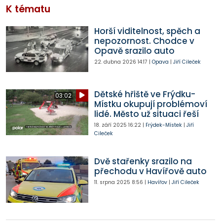
K tématu
Horší viditelnost, spěch a
nepozornost. Chodce v
Opavě srazilo auto
22. dubna 2026
14:17
|
Opava
|
Jiří Cileček
Dětské hřiště ve Frýdku-
03:02
Místku okupují problémoví
lidé. Město už situaci řeší
18. září 2025
16:22
|
Frýdek-Místek
|
Jiří
Cileček
Dvě stařenky srazilo na
přechodu v Havířově auto
11. srpna 2025
8:56
|
Havířov
|
Jiří Cileček