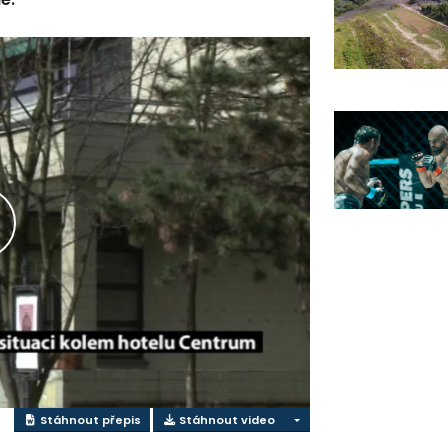
řehrát
ideo
Stáhnout přepis
Stáhnout video