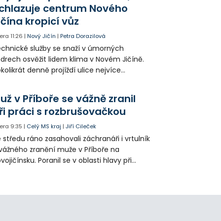
chlazuje centrum Nového
ičína kropicí vůz
era
11:26
|
Nový Jičín
|
Petra Dorazilová
chnické služby se snaží v úmorných
drech osvěžit lidem klima v Novém Jičíně.
kolikrát denně projíždí ulice nejvíce
hřátého centra kropící vůz. Zvýšila se také
tenzita zálivky květinových záhonů.
už v Příboře se vážně zranil
ři práci s rozbrušovačkou
era
9:35
|
Celý MS kraj
|
Jiří Cileček
 středu ráno zasahovali záchranáři i vrtulník
vážného zranění muže v Příboře na
vojičínsku. Poranil se v oblasti hlavy při
áci s rozbrušovačkou. Následně byl
tulníkem přepraven do ostravské fakultní
emocnice.