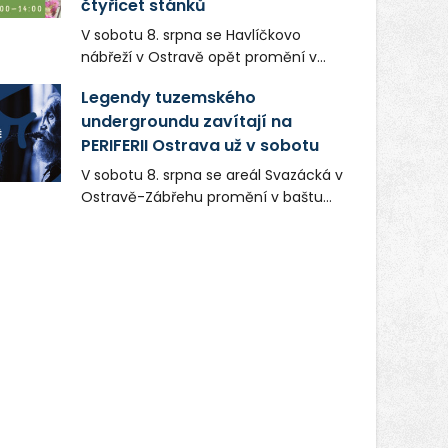
čtyřicet stánků
V sobotu 8. srpna se Havlíčkovo
nábřeží v Ostravě opět promění v
místo plné vůní, chutí a poctivých
Legendy tuzemského
lokálních výrobků. Trhy, co se hledají
undergroundu zavítají na
tentokrát nabídnou více než čtyřicet
PERIFERII Ostrava už v sobotu
pečlivě vybraných stánků s kvalitní
gastronomií, farmářskými produkty,
V sobotu 8. srpna se areál Svazácká v
designem i řemeslnou tvorbou.
Ostravě-Zábřehu promění v baštu
Návštěvníci se mohou těšit nejen na
undergroundové a alternativní
oblíbené stálice, ale také na řadu
hudby. Uskuteční se zde totiž první
novinek, které v Ostravě běžně
ročník festivalu PERIFERIE Ostrava.
nepotkají.
Brány areálu se otevřou půlhodinu po
poledni, na příchozí čekají koncerty,
autorská čtení a rozhovory.
Vstupenky v ceně 450 Kč jsou v
prodeji.