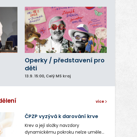
Operky / představení pro
děti
13.9.
15:00
, Celý MS kraj
dělení
více
ČPZP vyzývá k darování krve
Krev a její složky navzdory
dynamickému pokroku nelze uměle