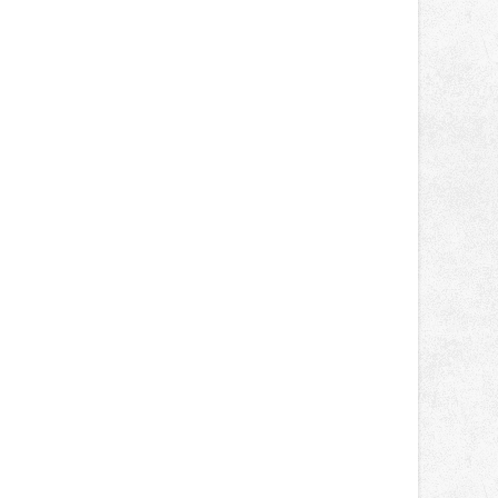
světa vrcholových zápasů, tentokrát
v MMA.