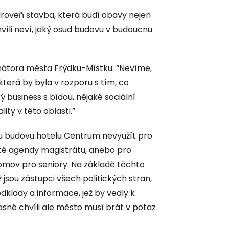
roveň stavba, která budí obavy nejen
chvíli neví, jaký osud budovu v budoucnu
mátora města Frýdku-Místku: “Nevíme,
terá by byla v rozporu s tím, co
business s bídou, nějaké sociální
lity v této oblasti.”
ou budovu hotelu Centrum nevyužít pro
ité agendy magistrátu, anebo pro
omov pro seniory. Na základě těchto
ž jsou zástupci všech politických stran,
odklady a informace, jež by vedly k
asné chvíli ale město musí brát v potaz