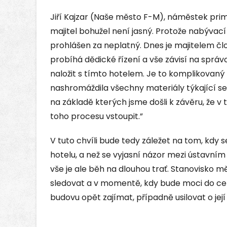
Jiří Kajzar (Naše město F-M), náměstek pri
majitel bohužel není jasný. Protože nabývací t
prohlášen za neplatný. Dnes je majitelem člo
probíhá dědické řízení a vše závisí na správc
naložit s tímto hotelem. Je to komplikovaný
nashromáždila všechny materiály týkající se
na základě kterých jsme došli k závěru, že v
toho procesu vstoupit.”
V tuto chvíli bude tedy záležet na tom, kdy 
hotelu, a než se vyjasní názor mezi ústavní
vše je ale běh na dlouhou trať. Stanovisko mě
sledovat a v momentě, kdy bude moci do cel
budovu opět zajímat, případně usilovat o její