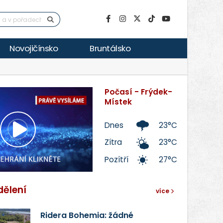
Novojičínsko
Bruntálsko
Počasí - Frýdek-
Místek
Dnes
23°C
Přehrát
Zítra
23°C
Pozítří
27°C
video
dělení
více
Ridera Bohemia: žádné