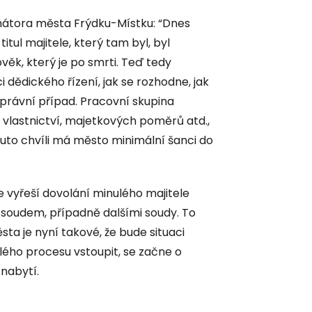
mátora města Frýdku-Místku: “Dnes
itul majitele, který tam byl, byl
věk, který je po smrti. Teď tedy
i dědického řízení, jak se rozhodne, jak
 právní případ. Pracovní skupina
 vlastnictví, majetkových poměrů atd.,
 tuto chvíli má město minimální šanci do
se vyřeší dovolání minulého majitele
m soudem, případně dalšími soudy. To
sta je nyní takové, že bude situaci
ého procesu vstoupit, se začne o
 nabytí.