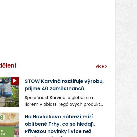
dělení
více
STOW Karviná rozšiřuje výrobu,
5:00
přijme 40 zaměstnanců
Společnost Karviná je globálním
lídrem v oblasti regálových produktů
a systémů, stabilním
Na Havlíčkovo nábřeží míří
zaměstnavatelem na Karvinsku a
oblíbené Trhy, co se hledají.
firmou s obrovským potenciálem.
Přivezou novinky i více než