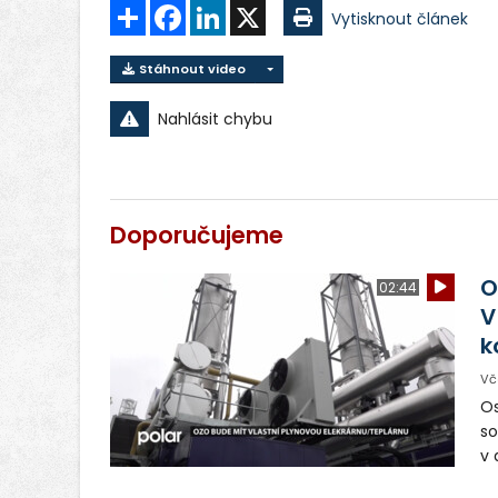
Sdílet
Facebook
LinkedIn
X
Vytisknout článek
Stáhnout video
Nahlásit chybu
Doporučujeme
O
02:44
V
k
Vč
Os
so
v 
ná