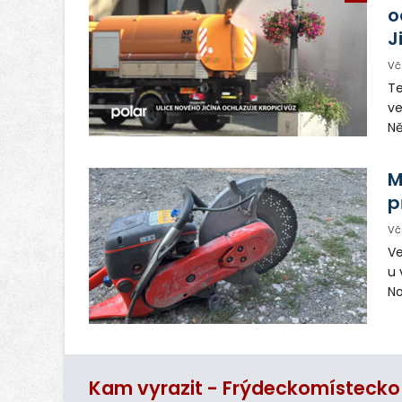
o
J
Vč
Te
ve
Ně
vy
in
M
p
Vč
Ve
u 
No
pr
vr
n
Kam vyrazit - Frýdeckomístecko