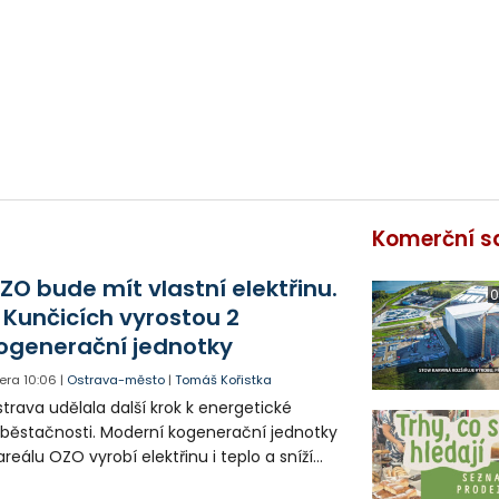
Komerční s
ZO bude mít vlastní elektřinu.
0
 Kunčicích vyrostou 2
ogenerační jednotky
era
10:06
|
Ostrava-město
|
Tomáš Kořistka
trava udělala další krok k energetické
běstačnosti. Moderní kogenerační jednotky
areálu OZO vyrobí elektřinu i teplo a sníží
klady i emise. Malou elektrárnu postaví