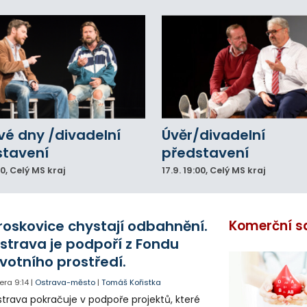
vé dny /divadelní
Úvěr/divadelní
stavení
představení
00
, Celý MS kraj
17.9.
19:00
, Celý MS kraj
roskovice chystají odbahnění.
Komerční s
strava je podpoří z Fondu
ivotního prostředí.
era
9:14
|
Ostrava-město
|
Tomáš Kořistka
trava pokračuje v podpoře projektů, které