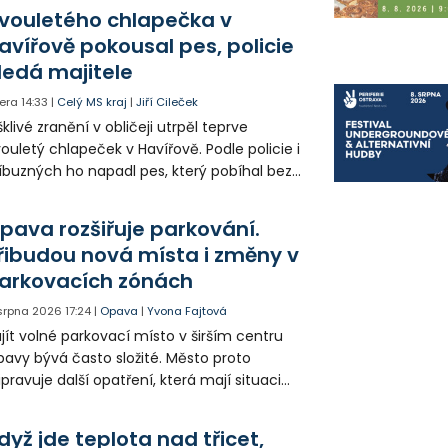
olia přímo v Kunčicích.
vouletého chlapečka v
avířově pokousal pes, policie
ledá majitele
era
14:33
|
Celý MS kraj
|
Jiří Cileček
klivé zranění v obličeji utrpěl teprve
ouletý chlapeček v Havířově. Podle policie i
íbuzných ho napadl pes, který pobíhal bez
dítka a náhubku. Majitel psa údajně z místa
ešel. Případem už se zabývá policie, která
pava rozšiřuje parkování.
jitele psa hledá.
řibudou nová místa i změny v
arkovacích zónách
 srpna 2026
17:24
|
Opava
|
Yvona Fajtová
jít volné parkovací místo v širším centru
avy bývá často složité. Město proto
ipravuje další opatření, která mají situaci
epšit. Vznikají nová parkovací stání, mění se
ganizace dopravy a některé novinky čekají
dyž jde teplota nad třicet,
ké řidiče v parkovacích zónách.