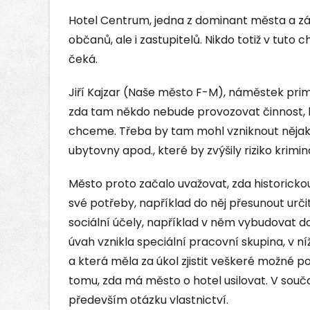
Hotel Centrum, jedna z dominant města a zá
občanů, ale i zastupitelů. Nikdo totiž v tuto 
čeká.
Jiří Kajzar (Naše město F-M), náměstek pri
zda tam někdo nebude provozovat činnost, k
chceme. Třeba by tam mohl vzniknout nějaký 
ubytovny apod., které by zvýšily riziko krimina
Město proto začalo uvažovat, zda historick
své potřeby, například do něj přesunout urč
sociální účely, například v něm vybudovat d
úvah vznikla speciální pracovní skupina, v ní
a která měla za úkol zjistit veškeré možné p
tomu, zda má město o hotel usilovat. V souč
především otázku vlastnictví.