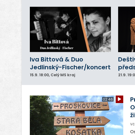
Iva Bittová & Duo
Dešti
Jedlinský-Fischer/koncert
před
15.9.
18:00
, Celý MS kraj
21.9.
19:
P
02:46
O
ž
Vč
Os