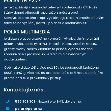
POLAR TELEVIZE
je nejúspěšnější regionální televizní společnost v ČR. Naše
štáby denně přinášejí reportáže z měst a obcí
Moravskoslezského kraje. Vysíláme je k lidem prostřednictvím
televizního vysílání, portálu polar.cz a sociálních sítí.
POLAR MULTIMEDIA
je divize se specializací na komerční výrobu. Umíme a rádi
děláme vše, co se týká multimedií - videa, virtuální realitu,
grafiky, weby. Našim klientům to přináší výhodu snadné
komunikace s jediným univerzálním a osvědčeným
dodavatelem.
Obě naše divize těží z více než 30ti let zkušeností (založeno
1993), sdružují více než 50 profesionálů a drží řadu ocenění za
profesionalitu a proklientský přístup.
Kontaktujte nás
552 303 303
(Nezasílejte SMS, děkujeme)
polar@polar.cz