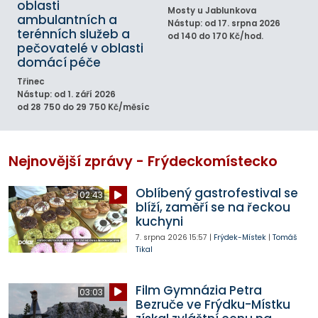
oblasti
Mosty u Jablunkova
ambulantních a
Nástup: od 17. srpna 2026
terénních služeb a
od 140 do 170 Kč/hod.
pečovatelé v oblasti
domácí péče
Třinec
Nástup: od 1. září 2026
od 28 750 do 29 750 Kč/měsíc
Nejnovější zprávy - Frýdeckomístecko
Oblíbený gastrofestival se
02:43
blíží, zaměří se na řeckou
kuchyni
7. srpna 2026
15:57
|
Frýdek-Místek
|
Tomáš
Tikal
Film Gymnázia Petra
03:03
Bezruče ve Frýdku-Místku