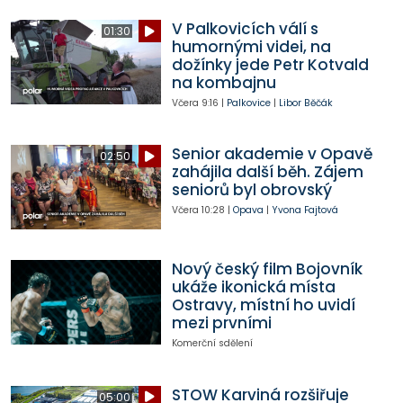
V Palkovicích válí s
01:30
humornými videi, na
dožínky jede Petr Kotvald
na kombajnu
Včera
9:16
|
Palkovice
|
Libor Běčák
Senior akademie v Opavě
02:50
zahájila další běh. Zájem
seniorů byl obrovský
Včera
10:28
|
Opava
|
Yvona Fajtová
Nový český film Bojovník
ukáže ikonická místa
Ostravy, místní ho uvidí
mezi prvními
Komerční sdělení
STOW Karviná rozšiřuje
05:00