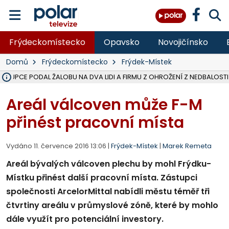
Frýdeckomístecko
Opavsko
Novojičínsko
Domů
Frýdeckomístecko
Frýdek-Místek
ÁSTUPCE PODAL ŽALOBU NA DVA LIDI A FIRMU Z OHROŽENÍ Z NEDBALOSTI
NA SLEZSKÉ HARTĚ PŘIBYLO SINIC, VODA MÁ HORŠÍ KVALITU, HYGIENI
NA BÍLOVECKÝCH NOVÝCH DVORECH SE PO 84 LETECH ROZTOČILY L
KARVINSKÉ MOŘE ZÍSKÁ NOVÉ GASTRO ZÁZEMÍ S VYHLÍDKOVOU TER
REKONSTRUKCE MATEŘSKÉ ŠKOLY V CHLEBIČOVĚ MÍŘÍ DO FINÁLE, VÍ
CYKLISTU (74) SRAZIL V BRUNTÁLU KAMION, JE V OHROŽENÍ ŽIVOTA,
POLICIE HLEDÁ PŘÍPADNÉ SVĚDKY, KTEŘÍ POMŮŽOU OBJASNIT PRŮ
MS KRAJ DOKONČIL OPRAVU SILNICE MEZI VRBNEM A HEŘMANOVICEM
SMVAK NABÍZÍ V DOBĚ SUCHA VODU OBCÍM A FIRMÁM, CISTERNY JE
F-M POKRAČUJE V INSTALACI FOTOVOLTAICKÝCH ELEKTRÁREN, REP
SENIOR AKADEMIE V OPAVĚ ZAHÁJILA DALŠÍ BĚH, REPORTÁŽ NA POL
PLANETÁRIUM V OSTRAVĚ CHYSTÁ POZOROVÁNÍ ČÁSTEČNÉHO ZATMĚ
OPRAVA ULIC V HAVÍŘOVĚ UKONČÍ NELEGÁLNÍ PARKOVÁNÍ VE VNI
V HAVÍŘOVĚ SE TĚŽCE ZRANIL MOTORKÁŘ PO SRÁŽCE S AUTEM, INF
TRAGICKÁ SRÁŽKA VLAKU S KAMIONEM V DOLNÍ LUTYNI Z LEDNA 
Areál válcoven může F-M
přinést pracovní místa
Vydáno 11. července 2016 13:06 |
Frýdek-Místek
|
Marek Remeta
Areál bývalých válcoven plechu by mohl Frýdku-
Místku přinést další pracovní místa. Zástupci
společnosti ArcelorMittal nabídli městu téměř tři
čtvrtiny areálu v průmyslové zóně, které by mohlo
dále využít pro potenciální investory.