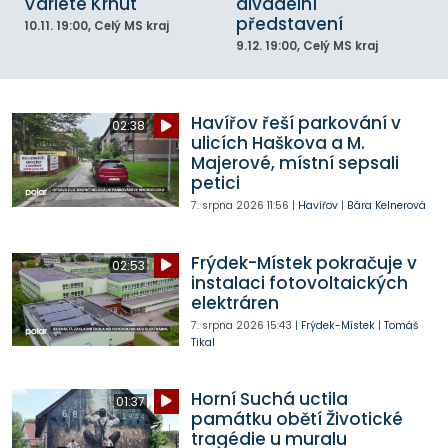
Varieté Krhut
divadelní
představení
10.11.
19:00
, Celý MS kraj
9.12.
19:00
, Celý MS kraj
Havířov řeší parkování v
02:38
ulicích Haškova a M.
Majerové, místní sepsali
petici
7. srpna 2026
11:56
|
Havířov
|
Bára Kelnerová
Frýdek-Místek pokračuje v
02:53
instalaci fotovoltaických
elektráren
7. srpna 2026
15:43
|
Frýdek-Místek
|
Tomáš
Tikal
Horní Suchá uctila
01:37
památku obětí Životické
tragédie u muralu