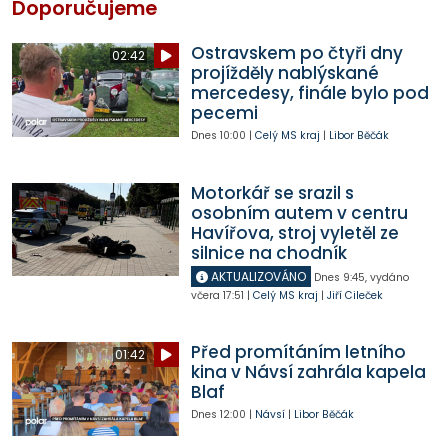
Doporučujeme
Ostravskem po čtyři dny
02:42
projížděly nablýskané
mercedesy, finále bylo pod
pecemi
Dnes
10:00
|
Celý MS kraj
|
Libor Běčák
Motorkář se srazil s
osobním autem v centru
Havířova, stroj vyletěl ze
silnice na chodník
AKTUALIZOVÁNO
Dnes
9:45
,
vydáno
včera
17:51
|
Celý MS kraj
|
Jiří Cileček
Před promítáním letního
01:42
kina v Návsí zahrála kapela
Blaf
Dnes
12:00
|
Návsí
|
Libor Běčák