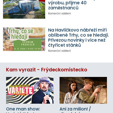
výrobu, přijme 40
zaměstnanců
Komerční sdělení
Na Havlíčkovo nábřeží míří
oblíbené Trhy, co se hledají.
Přivezou novinky i více než
čtyřicet stánků
Komerční sdělení
Kam vyrazit - Frýdeckomístecko
One man show:
Ani za milion! /