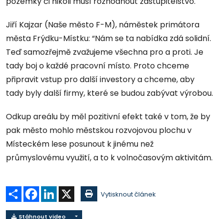
pozemky či nikoli musí rozhodnout zastupitelstvo.
Jiří Kajzar (Naše město F-M), náměstek primátora
města Frýdku-Místku: “Nám se ta nabídka zdá solidní.
Teď samozřejmě zvažujeme všechna pro a proti. Je
tady boj o každé pracovní místo. Proto chceme
připravit vstup pro další investory a chceme, aby
tady byly další firmy, které se budou zabývat výrobou.
Odkup areálu by měl pozitivní efekt také v tom, že by
pak město mohlo městskou rozvojovou plochu v
Místeckém lese posunout k jinému než
průmyslovému využití, a to k volnočasovým aktivitám.
Sdílet
Facebook
LinkedIn
X
Vytisknout článek
Stáhnout video