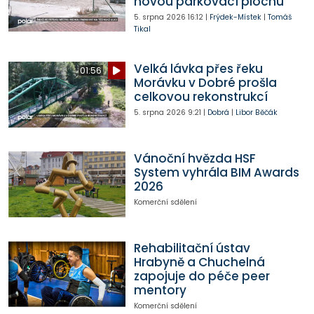
novou parkovací plochu
5. srpna 2026
16:12
|
Frýdek-Místek
|
Tomáš
Tikal
Velká lávka přes řeku
01:56
Morávku v Dobré prošla
celkovou rekonstrukcí
5. srpna 2026
9:21
|
Dobrá
|
Libor Běčák
Vánoční hvězda HSF
System vyhrála BIM Awards
2026
Komerční sdělení
Rehabilitační ústav
Hrabyně a Chuchelná
zapojuje do péče peer
mentory
Komerční sdělení