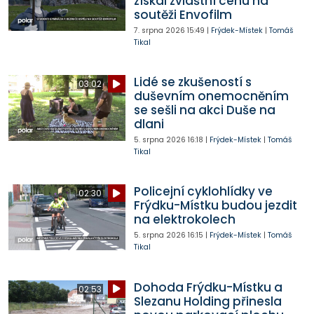
získal zvláštní cenu na
soutěži Envofilm
7. srpna 2026
15:49
|
Frýdek-Místek
|
Tomáš
Tikal
Lidé se zkušeností s
03:02
duševním onemocněním
se sešli na akci Duše na
dlani
5. srpna 2026
16:18
|
Frýdek-Místek
|
Tomáš
Tikal
Policejní cyklohlídky ve
02:30
Frýdku-Místku budou jezdit
na elektrokolech
5. srpna 2026
16:15
|
Frýdek-Místek
|
Tomáš
Tikal
Dohoda Frýdku-Místku a
02:53
Slezanu Holding přinesla