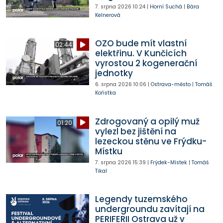
7. srpna 2026
10:24
|
Horní Suchá
|
Bára
Kelnerová
OZO bude mít vlastní
02:44
elektřinu. V Kunčicích
vyrostou 2 kogenerační
jednotky
6. srpna 2026
10:06
|
Ostrava-město
|
Tomáš
Kořistka
Zdrogovaný a opilý muž
01:20
vylezl bez jištění na
lezeckou stěnu ve Frýdku-
Místku
7. srpna 2026
15:39
|
Frýdek-Místek
|
Tomáš
Tikal
Legendy tuzemského
undergroundu zavítají na
PERIFERII Ostrava už v