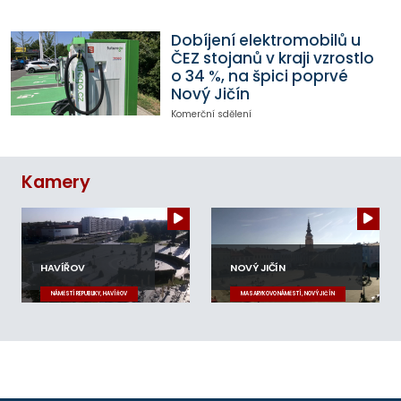
Dobíjení elektromobilů u
ČEZ stojanů v kraji vzrostlo
o 34 %, na špici poprvé
Nový Jičín
Komerční sdělení
Kamery
HAVÍŘOV
NOVÝ JIČÍN
NÁMĚSTÍ REPUBLIKY, HAVÍŘOV
MASARYKOVO NÁMĚSTÍ, NOVÝ JIČÍN