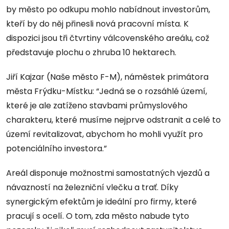
by město po odkupu mohlo nabídnout investorům,
kteří by do něj přinesli nová pracovní místa. K
dispozici jsou tři čtvrtiny válcovenského areálu, což
představuje plochu o zhruba 10 hektarech.
Jiří Kajzar (Naše město F-M), náměstek primátora
města Frýdku-Místku: “Jedná se o rozsáhlé území,
které je ale zatíženo stavbami průmyslového
charakteru, které musíme nejprve odstranit a celé to
území revitalizovat, abychom ho mohli využít pro
potenciálního investora.”
Areál disponuje možnostmi samostatných vjezdů a
návazností na železniční vlečku a trať. Díky
synergickým efektům je ideální pro firmy, které
pracují s ocelí. O tom, zda město nabude tyto