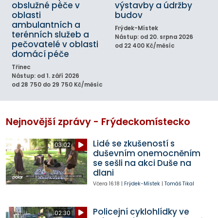
obslužné péče v
výstavby a údržby
oblasti
budov
ambulantních a
Frýdek-Místek
terénních služeb a
Nástup: od 20. srpna 2026
pečovatelé v oblasti
od 22 400 Kč/měsíc
domácí péče
Třinec
Nástup: od 1. září 2026
od 28 750 do 29 750 Kč/měsíc
Nejnovější zprávy - Frýdeckomístecko
Lidé se zkušeností s
03:02
duševním onemocněním
se sešli na akci Duše na
dlani
Včera
16:18
|
Frýdek-Místek
|
Tomáš Tikal
Policejní cyklohlídky ve
02:30