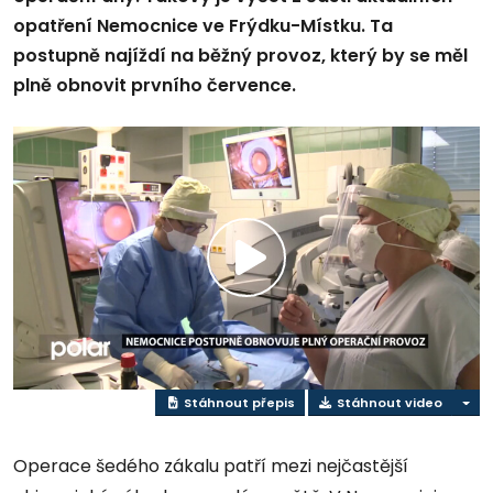
opatření Nemocnice ve Frýdku-Místku. Ta
postupně najíždí na běžný provoz, který by se měl
plně obnovit prvního července.
Play
Video
Stáhnout přepis
Stáhnout video
Operace šedého zákalu patří mezi nejčastější