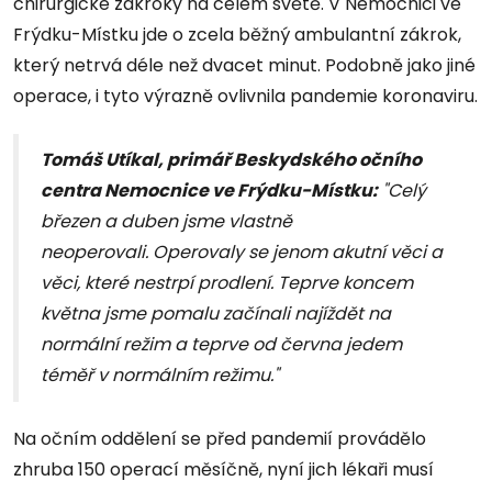
chirurgické zákroky na celém světě. V Nemocnici ve
Frýdku-Místku jde o zcela běžný ambulantní zákrok,
který netrvá déle než dvacet minut. Podobně jako jiné
operace, i tyto výrazně ovlivnila pandemie koronaviru.
Tomáš Utíkal, primář Beskydského očního
centra Nemocnice ve Frýdku-Místku:
"Celý
březen a duben jsme vlastně
neoperovali. Operovaly se jenom akutní věci a
věci, které nestrpí prodlení. Teprve koncem
května jsme pomalu začínali najíždět na
normální režim a teprve od června jedem
téměř v normálním režimu."
Na očním oddělení se před pandemií provádělo
zhruba 150 operací měsíčně, nyní jich lékaři musí