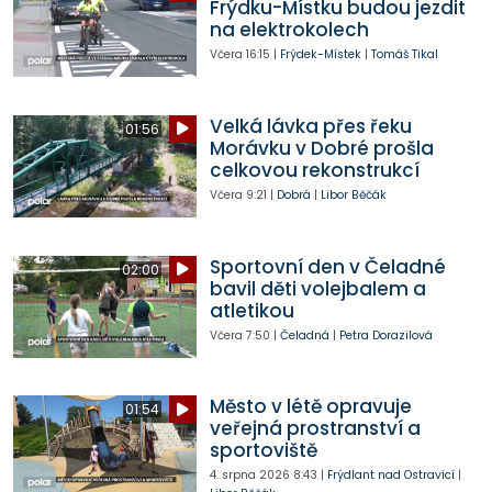
Frýdku-Místku budou jezdit
na elektrokolech
Včera
16:15
|
Frýdek-Místek
|
Tomáš Tikal
Velká lávka přes řeku
01:56
Morávku v Dobré prošla
celkovou rekonstrukcí
Včera
9:21
|
Dobrá
|
Libor Běčák
Sportovní den v Čeladné
02:00
bavil děti volejbalem a
atletikou
Včera
7:50
|
Čeladná
|
Petra Dorazilová
Město v létě opravuje
01:54
veřejná prostranství a
sportoviště
4. srpna 2026
8:43
|
Frýdlant nad Ostravicí
|