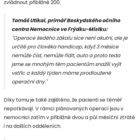
zvládnout přibližně 200.
Tomáš Utíkal, primář Beskydského očního
centra Nemocnice ve Frýdku-Místku:
"Operace šedého zákalu sice není akutní, ale je
určitě pro člověka handicap, když 3 měsíce
nemůže číst, nemůže řídit, auto a proto teda
jsme se mnohým těm pacientům snažili vyjít
vstříc a každý týden máme prodloužené
operační dny."
Díky tomu je také zajištěno, že pacienti se téměř
nepotkávají. V rámci plánovaných operací jsou v
nemocnici zatím v přibližně dvou a půl měsíční ztrátě
i na dalších odděleních.