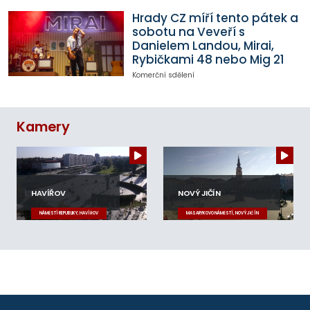
Hrady CZ míří tento pátek a
sobotu na Veveří s
Danielem Landou, Mirai,
Rybičkami 48 nebo Mig 21
Komerční sdělení
Kamery
HAVÍŘOV
NOVÝ JIČÍN
NÁMĚSTÍ REPUBLIKY, HAVÍŘOV
MASARYKOVO NÁMĚSTÍ, NOVÝ JIČÍN