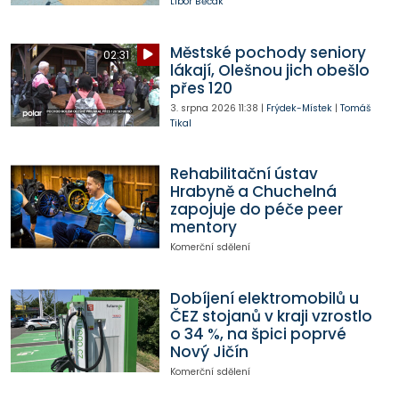
Libor Běčák
Městské pochody seniory
02:31
lákají, Olešnou jich obešlo
přes 120
3. srpna 2026
11:38
|
Frýdek-Místek
|
Tomáš
Tikal
Rehabilitační ústav
Hrabyně a Chuchelná
zapojuje do péče peer
mentory
Komerční sdělení
Dobíjení elektromobilů u
ČEZ stojanů v kraji vzrostlo
o 34 %, na špici poprvé
Nový Jičín
Komerční sdělení