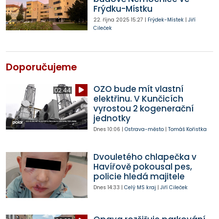
Frýdku-Místku
22. října 2025
15:27
|
Frýdek-Místek
|
Jiří
Cileček
Doporučujeme
OZO bude mít vlastní
02:44
elektřinu. V Kunčicích
vyrostou 2 kogenerační
jednotky
Dnes
10:06
|
Ostrava-město
|
Tomáš Kořistka
Dvouletého chlapečka v
Havířově pokousal pes,
policie hledá majitele
Dnes
14:33
|
Celý MS kraj
|
Jiří Cileček