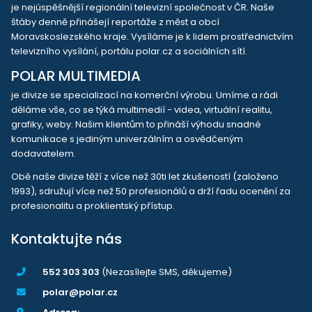
je nejúspěšnější regionální televizní společnost v ČR. Naše
štáby denně přinášejí reportáže z měst a obcí
Moravskoslezského kraje. Vysíláme je k lidem prostřednictvím
televizního vysílání, portálu polar.cz a sociálních sítí.
POLAR MULTIMEDIA
je divize se specializací na komerční výrobu. Umíme a rádi
děláme vše, co se týká multimedií - videa, virtuální realitu,
grafiky, weby. Našim klientům to přináší výhodu snadné
komunikace s jediným univerzálním a osvědčeným
dodavatelem.
Obě naše divize těží z více než 30ti let zkušeností (založeno
1993), sdružují více než 50 profesionálů a drží řadu ocenění za
profesionalitu a proklientský přístup.
Kontaktujte nás
552 303 303
(Nezasílejte SMS, děkujeme)
polar@polar.cz