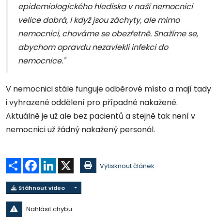
epidemiologického hlediska v naší nemocnici
velice dobrá, I když jsou záchyty, ale mimo
nemocnici, chováme se obezřetně. Snažíme se,
abychom opravdu nezavlekli infekci do
nemocnice."
V nemocnici stále funguje odběrové místo a mají tady
i vyhrazené oddělení pro případné nakažené.
Aktuálně je už ale bez pacientů a stejně tak není v
nemocnici už žádný nakažený personál.
Sdílet
Facebook
LinkedIn
X
Vytisknout článek
Stáhnout video
Nahlásit chybu