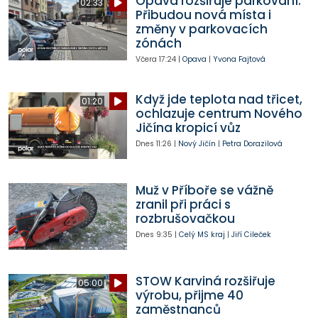
Opava rozšiřuje parkování.
02:33
Přibudou nová místa i
změny v parkovacích
zónách
Včera
17:24
|
Opava
|
Yvona Fajtová
Když jde teplota nad třicet,
01:20
ochlazuje centrum Nového
Jičína kropicí vůz
Dnes
11:26
|
Nový Jičín
|
Petra Dorazilová
Muž v Příboře se vážně
zranil při práci s
rozbrušovačkou
Dnes
9:35
|
Celý MS kraj
|
Jiří Cileček
STOW Karviná rozšiřuje
05:00
výrobu, přijme 40
zaměstnanců