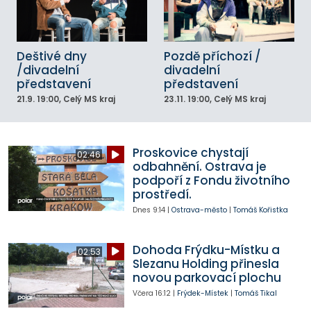
Deštivé dny
Pozdě příchozí /
/divadelní
divadelní
představení
představení
21.9.
19:00
, Celý MS kraj
23.11.
19:00
, Celý MS kraj
Proskovice chystají
02:46
odbahnění. Ostrava je
podpoří z Fondu životního
prostředí.
Dnes
9:14
|
Ostrava-město
|
Tomáš Kořistka
Dohoda Frýdku-Místku a
02:53
Slezanu Holding přinesla
novou parkovací plochu
Včera
16:12
|
Frýdek-Místek
|
Tomáš Tikal