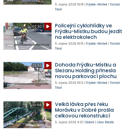
5. srpna 2026
16:18
|
Frýdek-Místek
|
Tomáš
Tikal
Policejní cyklohlídky ve
02:30
Frýdku-Místku budou jezdit
na elektrokolech
5. srpna 2026
16:15
|
Frýdek-Místek
|
Tomáš
Tikal
Dohoda Frýdku-Místku a
02:53
Slezanu Holding přinesla
novou parkovací plochu
5. srpna 2026
16:12
|
Frýdek-Místek
|
Tomáš
Tikal
Velká lávka přes řeku
01:56
Morávku v Dobré prošla
celkovou rekonstrukcí
5. srpna 2026
9:21
|
Dobrá
|
Libor Běčák