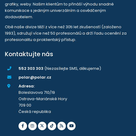
grafiky, weby. Našim klientům to přináší výhodu snadné
komunikace s jediným univerzálním a osvědčeným
dodavatelem.
Obě naše divize těží z více než 30ti let zkušeností (založeno
1993), sdružují více než 50 profesionálů a drží řadu ocenění za
profesionalitu a proklientský přístup.
Kontaktujte nás
552 303 303
(Nezasílejte SMS, děkujeme)
polar@polar.cz
Adresa:
Boleslavova 710/19
Ostrava-Mariánské Hory
709 00
Česká republika