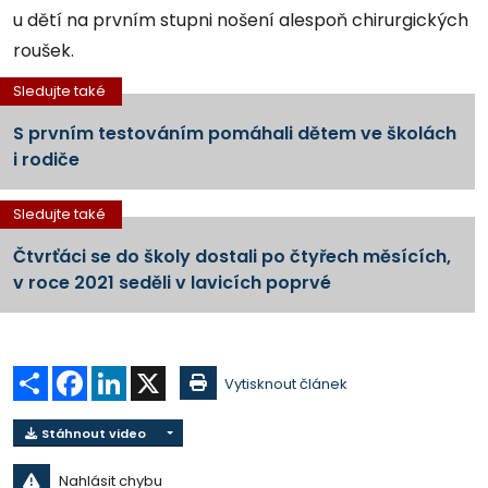
u dětí na prvním stupni nošení alespoň chirurgických
roušek.
Sledujte také
S prvním testováním pomáhali dětem ve školách
i rodiče
Sledujte také
Čtvrťáci se do školy dostali po čtyřech měsících,
v roce 2021 seděli v lavicích poprvé
Sdílet
Facebook
LinkedIn
X
Vytisknout článek
Stáhnout video
Nahlásit chybu