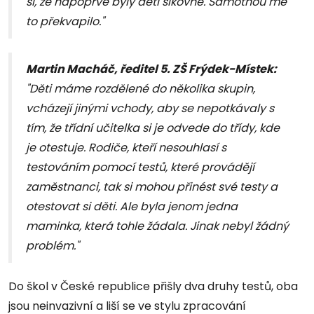
si, že napoprvé byly děti šikovné. Samotnou mě
to překvapilo."
Martin Macháč, ředitel 5. ZŠ Frýdek-Místek:
"Děti máme rozdělené do několika skupin,
vcházejí jinými vchody, aby se nepotkávaly s
tím, že třídní učitelka si je odvede do třídy, kde
je otestuje. Rodiče, kteří nesouhlasí s
testováním pomocí testů, které provádějí
zaměstnanci, tak si mohou přinést své testy a
otestovat si děti. Ale byla jenom jedna
maminka, která tohle žádala. Jinak nebyl žádný
problém."
Do škol v České republice přišly dva druhy testů, oba
jsou neinvazivní a liší se ve stylu zpracování