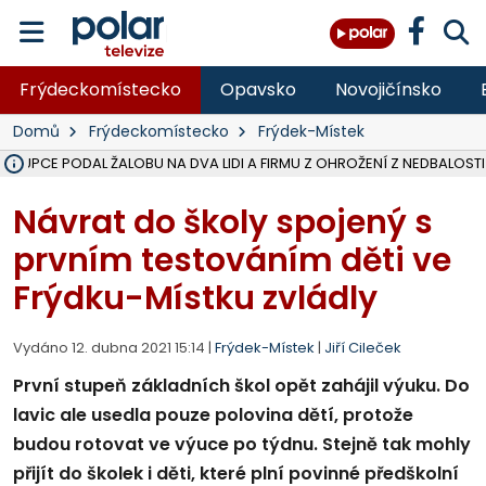
Frýdeckomístecko
Opavsko
Novojičínsko
Domů
Frýdeckomístecko
Frýdek-Místek
ÁSTUPCE PODAL ŽALOBU NA DVA LIDI A FIRMU Z OHROŽENÍ Z NEDBALOSTI
NA SLEZSKÉ HARTĚ PŘIBYLO SINIC, VODA MÁ HORŠÍ KVALITU, HYGIENI
NA BÍLOVECKÝCH NOVÝCH DVORECH SE PO 84 LETECH ROZTOČILY L
KARVINSKÉ MOŘE ZÍSKÁ NOVÉ GASTRO ZÁZEMÍ S VYHLÍDKOVOU TER
REKONSTRUKCE MATEŘSKÉ ŠKOLY V CHLEBIČOVĚ MÍŘÍ DO FINÁLE, VÍ
CYKLISTU (74) SRAZIL V BRUNTÁLU KAMION, JE V OHROŽENÍ ŽIVOTA,
POLICIE HLEDÁ PŘÍPADNÉ SVĚDKY, KTEŘÍ POMŮŽOU OBJASNIT PRŮ
MS KRAJ DOKONČIL OPRAVU SILNICE MEZI VRBNEM A HEŘMANOVICEM
SMVAK NABÍZÍ V DOBĚ SUCHA VODU OBCÍM A FIRMÁM, CISTERNY JE
F-M POKRAČUJE V INSTALACI FOTOVOLTAICKÝCH ELEKTRÁREN, REP
SENIOR AKADEMIE V OPAVĚ ZAHÁJILA DALŠÍ BĚH, REPORTÁŽ NA POL
PLANETÁRIUM V OSTRAVĚ CHYSTÁ POZOROVÁNÍ ČÁSTEČNÉHO ZATMĚ
OPRAVA ULIC V HAVÍŘOVĚ UKONČÍ NELEGÁLNÍ PARKOVÁNÍ VE VNI
V HAVÍŘOVĚ SE TĚŽCE ZRANIL MOTORKÁŘ PO SRÁŽCE S AUTEM, INF
TRAGICKÁ SRÁŽKA VLAKU S KAMIONEM V DOLNÍ LUTYNI Z LEDNA 
Návrat do školy spojený s
prvním testováním děti ve
Frýdku-Místku zvládly
Vydáno 12. dubna 2021 15:14 |
Frýdek-Místek
|
Jiří Cileček
První stupeň základních škol opět zahájil výuku. Do
lavic ale usedla pouze polovina dětí, protože
budou rotovat ve výuce po týdnu. Stejně tak mohly
přijít do školek i děti, které plní povinné předškolní