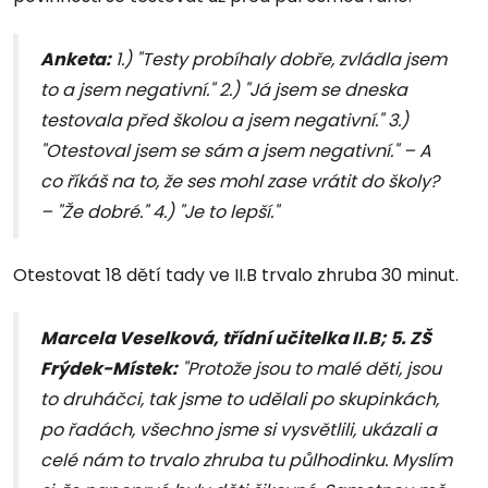
Anketa:
1.) "Testy probíhaly dobře, zvládla jsem
to a jsem negativní." 2.) "Já jsem se dneska
testovala před školou a jsem negativní." 3.)
"Otestoval jsem se sám a jsem negativní." – A
co říkáš na to, že ses mohl zase vrátit do školy?
– "Že dobré." 4.) "Je to lepší."
Otestovat 18 dětí tady ve II.B trvalo zhruba 30 minut.
Marcela Veselková, třídní učitelka II.B; 5. ZŠ
Frýdek-Místek:
"Protože jsou to malé děti, jsou
to druháčci, tak jsme to udělali po skupinkách,
po řadách, všechno jsme si vysvětlili, ukázali a
celé nám to trvalo zhruba tu půlhodinku. Myslím