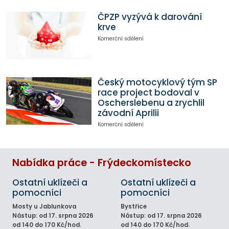
ČPZP vyzývá k darování
krve
Komerční sdělení
Český motocyklový tým SP
race project bodoval v
Oscherslebenu a zrychlil
závodní Aprilii
Komerční sdělení
Nabídka práce - Frýdeckomístecko
Ostatní uklízeči a
Ostatní uklízeči a
pomocníci
pomocníci
Mosty u Jablunkova
Bystřice
Nástup: od 17. srpna 2026
Nástup: od 17. srpna 2026
od 140 do 170 Kč/hod.
od 140 do 170 Kč/hod.