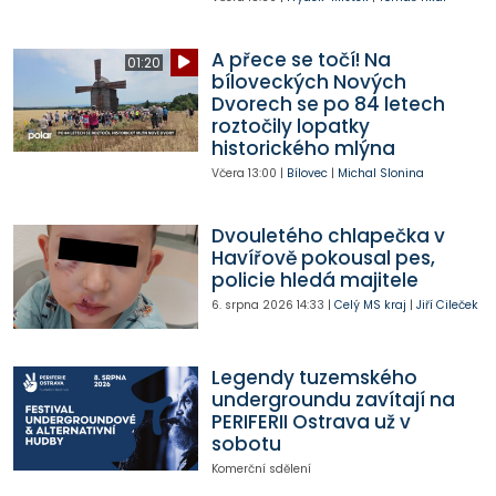
A přece se točí! Na
01:20
bíloveckých Nových
Dvorech se po 84 letech
roztočily lopatky
historického mlýna
Včera
13:00
|
Bílovec
|
Michal Slonina
Dvouletého chlapečka v
Havířově pokousal pes,
policie hledá majitele
6. srpna 2026
14:33
|
Celý MS kraj
|
Jiří Cileček
Legendy tuzemského
undergroundu zavítají na
PERIFERII Ostrava už v
sobotu
Komerční sdělení