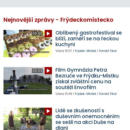
Nejnovější zprávy - Frýdeckomístecko
Oblíbený gastrofestival se
02:43
blíží, zaměří se na řeckou
kuchyni
Včera
15:57
|
Frýdek-Místek
|
Tomáš Tikal
Film Gymnázia Petra
03:03
Bezruče ve Frýdku-Místku
získal zvláštní cenu na
soutěži Envofilm
Včera
15:49
|
Frýdek-Místek
|
Tomáš Tikal
Lidé se zkušeností s
03:02
duševním onemocněním
se sešli na akci Duše na
dlani