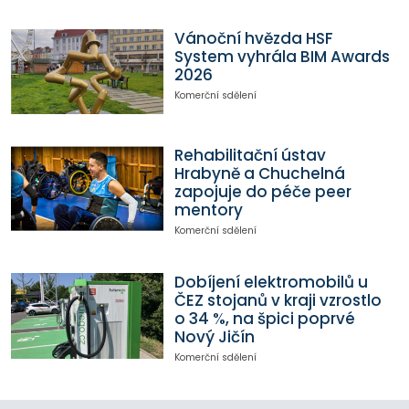
Vánoční hvězda HSF
System vyhrála BIM Awards
2026
Komerční sdělení
Rehabilitační ústav
Hrabyně a Chuchelná
zapojuje do péče peer
mentory
Komerční sdělení
Dobíjení elektromobilů u
ČEZ stojanů v kraji vzrostlo
o 34 %, na špici poprvé
Nový Jičín
Komerční sdělení