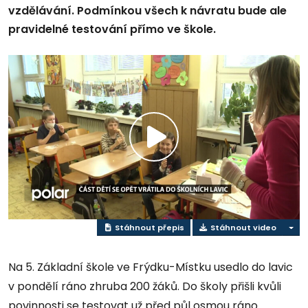
vzdělávání. Podmínkou všech k návratu bude ale
pravidelné testování přímo ve škole.
Přehrát
video
Stáhnout přepis
Stáhnout video
Na 5. Základní škole ve Frýdku-Místku usedlo do lavic
v pondělí ráno zhruba 200 žáků. Do školy přišli kvůli
povinnosti se testovat už před půl osmou ráno.