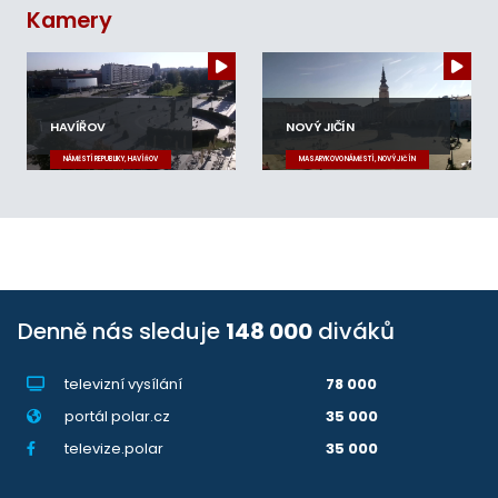
Kamery
HAVÍŘOV
NOVÝ JIČÍN
NÁMĚSTÍ REPUBLIKY, HAVÍŘOV
MASARYKOVO NÁMĚSTÍ, NOVÝ JIČÍN
Denně nás sleduje
148 000
diváků
televizní vysílání
78 000
portál polar.cz
35 000
televize.polar
35 000