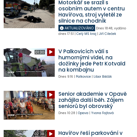
Motorkář se srazil s
osobním autem v centru
Havířova, stroj vyletěl ze
silnice na chodník
AKTUALIZOVÁNO
Dnes
18:48
,
vydáno
dnes
17:51
|
Celý MS kraj
|
Jiří Cileček
V Palkovicích válí s
01:30
humornými videi, na
dožínky jede Petr Kotvald
na kombajnu
Dnes
9:16
|
Palkovice
|
Libor Běčák
Senior akademie v Opavě
02:50
zahájila další běh. Zájem
seniorů byl obrovský
Dnes
10:28
|
Opava
|
Yvona Fajtová
Havířov řeší parkování v
02:38