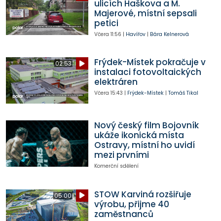
ulicích Haškova a M.
Majerové, místní sepsali
petici
Včera
11:56
|
Havířov
|
Bára Kelnerová
Frýdek-Místek pokračuje v
02:53
instalaci fotovoltaických
elektráren
Včera
15:43
|
Frýdek-Místek
|
Tomáš Tikal
Nový český film Bojovník
ukáže ikonická místa
Ostravy, místní ho uvidí
mezi prvními
Komerční sdělení
STOW Karviná rozšiřuje
05:00
výrobu, přijme 40
zaměstnanců