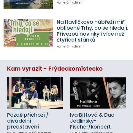
Komerční sdělení
Na Havlíčkovo nábřeží míří
oblíbené Trhy, co se hledají.
Přivezou novinky i více než
čtyřicet stánků
Komerční sdělení
Kam vyrazit - Frýdeckomístecko
Pozdě příchozí /
Iva Bittová & Duo
divadelní
Jedlinský-
představení
Fischer/koncert