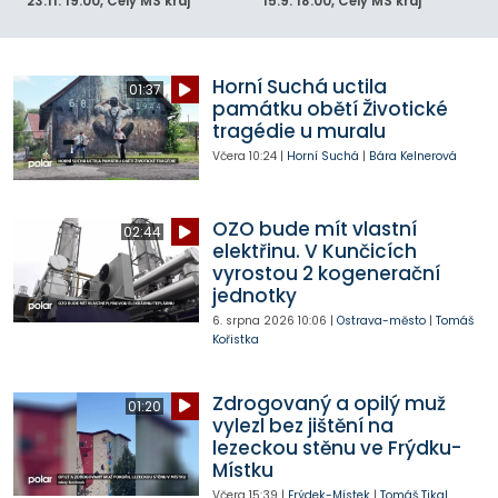
23.11.
19:00
, Celý MS kraj
15.9.
18:00
, Celý MS kraj
Horní Suchá uctila
01:37
památku obětí Životické
tragédie u muralu
Včera
10:24
|
Horní Suchá
|
Bára Kelnerová
OZO bude mít vlastní
02:44
elektřinu. V Kunčicích
vyrostou 2 kogenerační
jednotky
6. srpna 2026
10:06
|
Ostrava-město
|
Tomáš
Kořistka
Zdrogovaný a opilý muž
01:20
vylezl bez jištění na
lezeckou stěnu ve Frýdku-
Místku
Včera
15:39
|
Frýdek-Místek
|
Tomáš Tikal