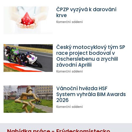
ČPZP vyzývá k darování
krve
Komerční sdělení
Český motocyklový tým SP
race project bodoval v
Oscherslebenu a zrychlil
závodní Aprilii
Komerční sdělení
Vánoční hvězda HSF
System vyhrála BIM Awards
2026
Komerční sdělení
Nabídka práce - Frýdeckomístecko