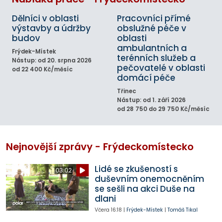
Dělníci v oblasti
Pracovníci přímé
výstavby a údržby
obslužné péče v
budov
oblasti
ambulantních a
Frýdek-Místek
terénních služeb a
Nástup: od 20. srpna 2026
pečovatelé v oblasti
od 22 400 Kč/měsíc
domácí péče
Třinec
Nástup: od 1. září 2026
od 28 750 do 29 750 Kč/měsíc
Nejnovější zprávy - Frýdeckomístecko
Lidé se zkušeností s
03:02
duševním onemocněním
se sešli na akci Duše na
dlani
Včera
16:18
|
Frýdek-Místek
|
Tomáš Tikal