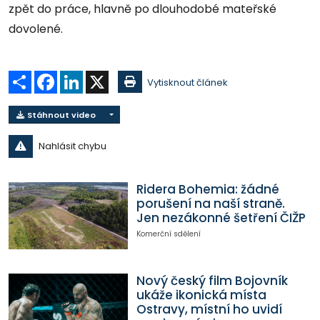
zpět do práce, hlavně po dlouhodobé mateřské
dovolené.
Sdílet
Facebook
LinkedIn
X
Vytisknout článek
Stáhnout video
Nahlásit chybu
Ridera Bohemia: žádné
porušení na naší straně.
Jen nezákonné šetření ČIŽP
Komerční sdělení
Nový český film Bojovník
ukáže ikonická místa
Ostravy, místní ho uvidí