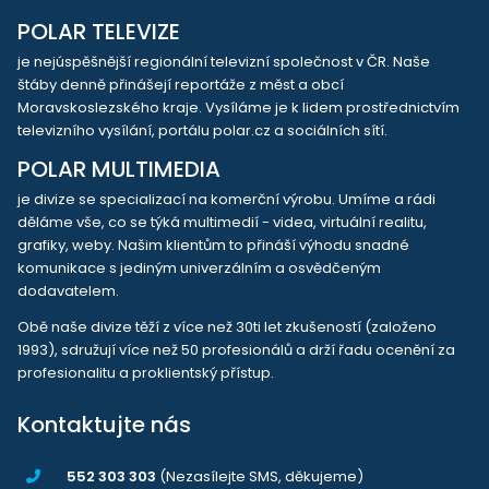
POLAR TELEVIZE
je nejúspěšnější regionální televizní společnost v ČR. Naše
štáby denně přinášejí reportáže z měst a obcí
Moravskoslezského kraje. Vysíláme je k lidem prostřednictvím
televizního vysílání, portálu polar.cz a sociálních sítí.
POLAR MULTIMEDIA
je divize se specializací na komerční výrobu. Umíme a rádi
děláme vše, co se týká multimedií - videa, virtuální realitu,
grafiky, weby. Našim klientům to přináší výhodu snadné
komunikace s jediným univerzálním a osvědčeným
dodavatelem.
Obě naše divize těží z více než 30ti let zkušeností (založeno
1993), sdružují více než 50 profesionálů a drží řadu ocenění za
profesionalitu a proklientský přístup.
Kontaktujte nás
552 303 303
(Nezasílejte SMS, děkujeme)