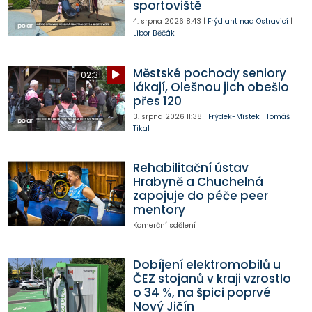
sportoviště
4. srpna 2026
8:43
|
Frýdlant nad Ostravicí
|
Libor Běčák
Městské pochody seniory
02:31
lákají, Olešnou jich obešlo
přes 120
3. srpna 2026
11:38
|
Frýdek-Místek
|
Tomáš
Tikal
Rehabilitační ústav
Hrabyně a Chuchelná
zapojuje do péče peer
mentory
Komerční sdělení
Dobíjení elektromobilů u
ČEZ stojanů v kraji vzrostlo
o 34 %, na špici poprvé
Nový Jičín