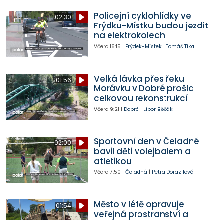
Policejní cyklohlídky ve
02:30
Frýdku-Místku budou jezdit
na elektrokolech
Včera
16:15
|
Frýdek-Místek
|
Tomáš Tikal
Velká lávka přes řeku
01:56
Morávku v Dobré prošla
celkovou rekonstrukcí
Včera
9:21
|
Dobrá
|
Libor Běčák
Sportovní den v Čeladné
02:00
bavil děti volejbalem a
atletikou
Včera
7:50
|
Čeladná
|
Petra Dorazilová
Město v létě opravuje
01:54
veřejná prostranství a