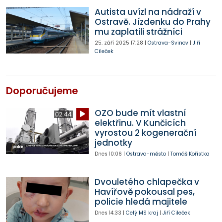
Autista uvízl na nádraží v
Ostravě. Jízdenku do Prahy
mu zaplatili strážníci
25. září 2025
17:28
|
Ostrava-Svinov
|
Jiří
Cileček
Doporučujeme
OZO bude mít vlastní
02:44
elektřinu. V Kunčicích
vyrostou 2 kogenerační
jednotky
Dnes
10:06
|
Ostrava-město
|
Tomáš Kořistka
Dvouletého chlapečka v
Havířově pokousal pes,
policie hledá majitele
Dnes
14:33
|
Celý MS kraj
|
Jiří Cileček