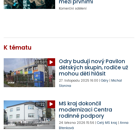
mezi prvními
Komerční sdělení
K tématu
Odry budují nový Pavilon
01:53
dětských skupin, rodiče už
mohou děti hlásit
27. listopadu 2025
16:00
|
Odry
|
Michal
Slonina
MS kraj dokončil
01:22
modernizaci Centra
rodinné podpory
24. března 2026
15:56
|
Celý MS kraj
|
Anna
Břenková