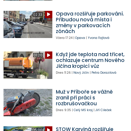
Opava rozšiřuje parkování.
02:33
Přibudou nová místa i
změny v parkovacích
zónách
Včera
17:24
|
Opava
|
Yvona Fajtová
Když jde teplota nad třicet,
01:20
ochlazuje centrum Nového
Jičína kropicí vůz
Dnes
11:26
|
Nový Jičín
|
Petra Dorazilová
Muž v Příboře se vážně
zranil při práci s
rozbrušovačkou
Dnes
9:35
|
Celý MS kraj
|
Jiří Cileček
STOW Karviná rozšiřuje
05:00