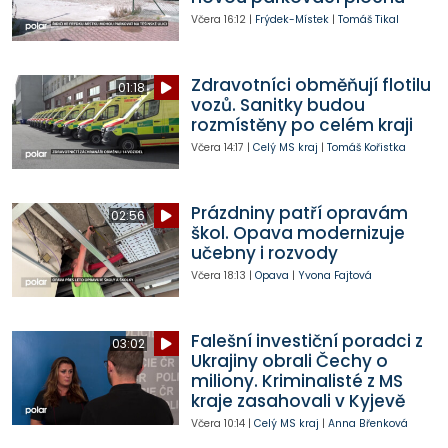
Včera
16:12
|
Frýdek-Místek
|
Tomáš Tikal
Zdravotníci obměňují flotilu
01:18
vozů. Sanitky budou
rozmístěny po celém kraji
Včera
14:17
|
Celý MS kraj
|
Tomáš Kořistka
Prázdniny patří opravám
02:56
škol. Opava modernizuje
učebny i rozvody
Včera
18:13
|
Opava
|
Yvona Fajtová
Falešní investiční poradci z
03:02
Ukrajiny obrali Čechy o
miliony. Kriminalisté z MS
kraje zasahovali v Kyjevě
Včera
10:14
|
Celý MS kraj
|
Anna Břenková