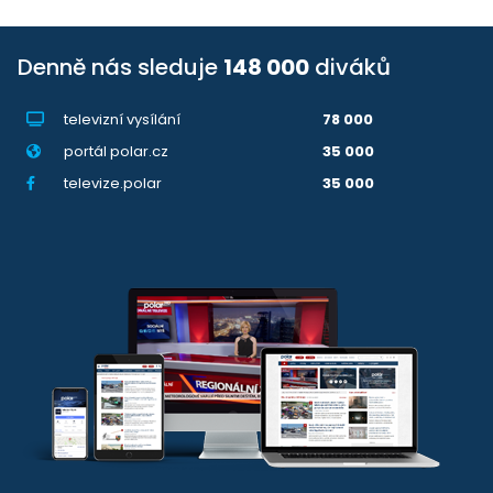
Denně nás sleduje
148 000
diváků
televizní vysílání
78 000
portál polar.cz
35 000
televize.polar
35 000