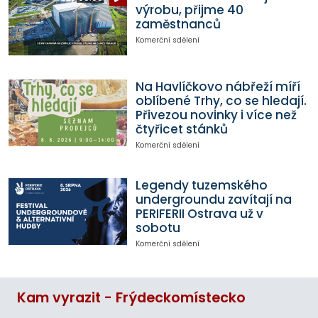
výrobu, přijme 40
zaměstnanců
Komerční sdělení
Na Havlíčkovo nábřeží míří
oblíbené Trhy, co se hledají.
Přivezou novinky i více než
čtyřicet stánků
Komerční sdělení
Legendy tuzemského
undergroundu zavítají na
PERIFERII Ostrava už v
sobotu
Komerční sdělení
Kam vyrazit - Frýdeckomístecko