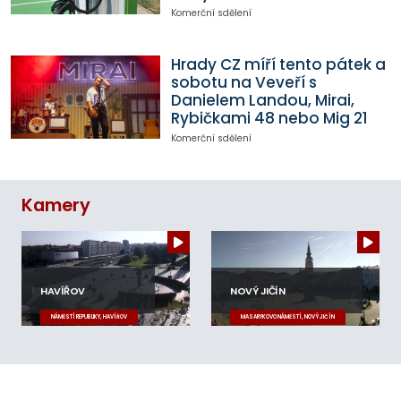
Komerční sdělení
Hrady CZ míří tento pátek a
sobotu na Veveří s
Danielem Landou, Mirai,
Rybičkami 48 nebo Mig 21
Komerční sdělení
Kamery
HAVÍŘOV
NOVÝ JIČÍN
NÁMĚSTÍ REPUBLIKY, HAVÍŘOV
MASARYKOVO NÁMĚSTÍ, NOVÝ JIČÍN