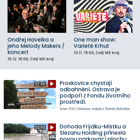
Ondřej Havelka a
One man show:
jeho Melody Makers /
Varieté Krhut
koncert
10.11.
19:00
, Celý MS kraj
15.12.
18:00
, Celý MS kraj
Proskovice chystají
02:46
odbahnění. Ostrava je
podpoří z Fondu životního
prostředí.
Dnes
9:14
|
Ostrava-město
|
Tomáš Kořistka
Dohoda Frýdku-Místku a
02:53
Slezanu Holding přinesla
novou parkovací plochu