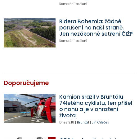
Komerční sdělení
Ridera Bohemia: žádné
porušení na naší straně.
Jen nezákonné šetření ČIŽP
Komerční sdělení
Doporučujeme
Kamion srazil v Bruntálu
74letého cyklistu, ten přišel
o nohu a je v ohrožení
života
Dnes
9:18
|
Bruntál
|
Jiří Cileček