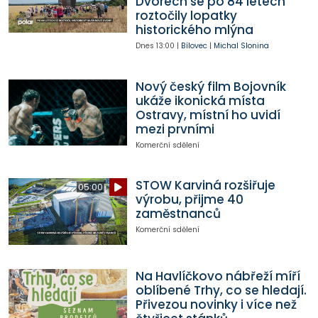
Dvorech se po 84 letech
roztočily lopatky
historického mlýna
Dnes
13:00
|
Bílovec
|
Michal Slonina
Nový český film Bojovník
ukáže ikonická místa
Ostravy, místní ho uvidí
mezi prvními
Komerční sdělení
STOW Karviná rozšiřuje
05:00
výrobu, přijme 40
zaměstnanců
Komerční sdělení
Na Havlíčkovo nábřeží míří
oblíbené Trhy, co se hledají.
Přivezou novinky i více než