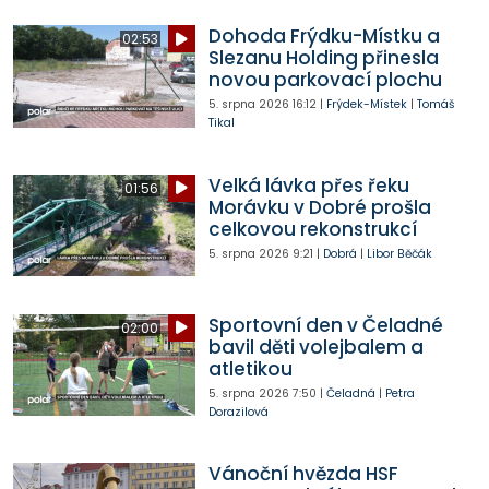
Dohoda Frýdku-Místku a
02:53
Slezanu Holding přinesla
novou parkovací plochu
5. srpna 2026
16:12
|
Frýdek-Místek
|
Tomáš
Tikal
Velká lávka přes řeku
01:56
Morávku v Dobré prošla
celkovou rekonstrukcí
5. srpna 2026
9:21
|
Dobrá
|
Libor Běčák
Sportovní den v Čeladné
02:00
bavil děti volejbalem a
atletikou
5. srpna 2026
7:50
|
Čeladná
|
Petra
Dorazilová
Vánoční hvězda HSF