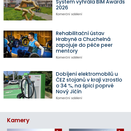
System vyhrála BIM Awards
2026
Komerční sdělení
Rehabilitační ústav
Hrabyně a Chuchelná
zapojuje do péče peer
mentory
Komerční sdělení
Dobíjení elektromobilů u
ČEZ stojanů v kraji vzrostlo
o 34 %, na špici poprvé
Nový Jičín
Komerční sdělení
Kamery