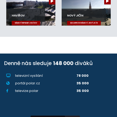
HAVÍŘOV
NOVÝ JIČÍN
NÁMĚSTÍ REPUBLIKY, HAVÍŘOV
MASARYKOVO NÁMĚSTÍ, NOVÝ JIČÍN
Denně nás sleduje
148 000
diváků
televizní vysílání
78 000
portál polar.cz
35 000
televize.polar
35 000