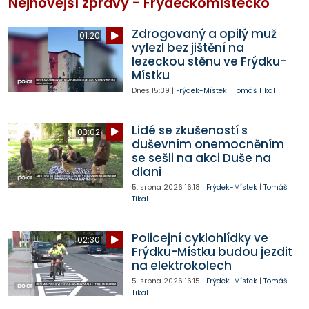
Nejnovější zprávy - Frýdeckomístecko
Zdrogovaný a opilý muž
01:20
vylezl bez jištění na
lezeckou stěnu ve Frýdku-
Místku
Dnes
15:39
|
Frýdek-Místek
|
Tomáš Tikal
Lidé se zkušeností s
03:02
duševním onemocněním
se sešli na akci Duše na
dlani
5. srpna 2026
16:18
|
Frýdek-Místek
|
Tomáš
Tikal
Policejní cyklohlídky ve
02:30
Frýdku-Místku budou jezdit
na elektrokolech
5. srpna 2026
16:15
|
Frýdek-Místek
|
Tomáš
Tikal