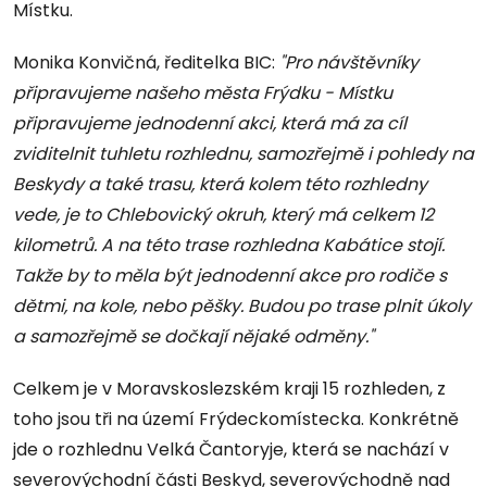
Místku.
Monika Konvičná, ředitelka BIC:
"Pro návštěvníky
připravujeme našeho města Frýdku - Místku
připravujeme jednodenní akci, která má za cíl
zviditelnit tuhletu rozhlednu, samozřejmě i pohledy na
Beskydy a také trasu, která kolem této rozhledny
vede, je to Chlebovický okruh, který má celkem 12
kilometrů. A na této trase rozhledna Kabátice stojí.
Takže by to měla být jednodenní akce pro rodiče s
dětmi, na kole, nebo pěšky. Budou po trase plnit úkoly
a samozřejmě se dočkají nějaké odměny."
Celkem je v Moravskoslezském kraji 15 rozhleden, z
toho jsou tři na území Frýdeckomístecka. Konkrétně
jde o rozhlednu Velká Čantoryje, která se nachází v
severovýchodní části Beskyd, severovýchodně nad