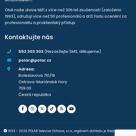
Obě naše divize těží z více než 30ti let zkušeností (založeno
1993), sdružují více než 50 profesionálů a drží řadu ocenění za
profesionalitu a proklientský přístup.
Kontaktujte nás
552 303 303
(Nezasílejte SMS, děkujeme)
polar@polar.cz
Adresa:
Boleslavova 710/19
Ostrava-Mariánské Hory
709 00
Česká republika
1993 - 2026 POLAR televize Ostrava, s.r.o., orgánem dohledu je Rada pro