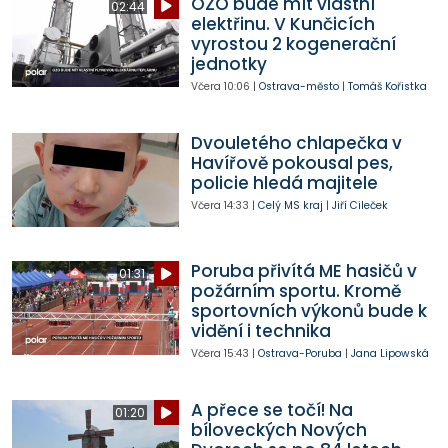
OZO bude mít vlastní
02:44
elektřinu. V Kunčicích
vyrostou 2 kogenerační
jednotky
Včera
10:06
|
Ostrava-město
|
Tomáš Kořistka
Dvouletého chlapečka v
Havířově pokousal pes,
policie hledá majitele
Včera
14:33
|
Celý MS kraj
|
Jiří Cileček
Poruba přivítá ME hasičů v
01:31
požárním sportu. Kromě
sportovních výkonů bude k
vidění i technika
Včera
15:43
|
Ostrava-Poruba
|
Jana Lipowská
A přece se točí! Na
01:20
bíloveckých Nových