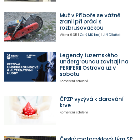
Muž v Příboře se vážně
zranil při práci s
rozbrušovačkou
Včera
9:35
|
Celý MS kraj
|
Jiří Cileček
Legendy tuzemského
undergroundu zavítají na
PERIFERII Ostrava už v
sobotu
Komerční sdělení
ČPZP vyzývá k darování
krve
Komerční sdělení
Český motocyklový tým SP