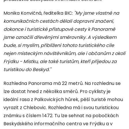
Monika Konvičná, ředitelka BIC:
"My jsme vlastně na
komunikačních cestách dělali dopravní značení,
dokonce i turistické přístupové cesty k Panoramě
jsme označili dřevěnými směrovníky. A výsledkem
bude, si myslím, přiblížení tohoto turistického cíle
nejen místeckým návštěvníkům, ale i občanům z okolí
Frýdku - Místku, ale také turistům, kteří přijedou za
turistikou do Beskyd."
Rozhledna Panorama má 22 metrů. Na rozhlednu se
lze dostat hned z několika směrů. Pro cyklisty je
ideální rasa z Palkovických hůrek, pěší turisté mohou
vyrazit z Chlebovic. Rozhledna má i svou turistickou
známku s číslem 1472. Tu lze sehnat na pobočkách
Beskydského informačního centra ve Frýdku a v