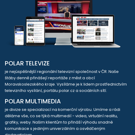
POLAR TELEVIZE
je nejúspěšnější regionální televizní společnost v ČR. Naše
štáby denně přinášejí reportáže z měst a obcí
Moravskoslezského kraje. Vysíláme je k lidem prostřednictvím
televizního vysílání, portálu polar.cz a sociálních sítí.
POLAR MULTIMEDIA
je divize se specializací na komerční výrobu. Umíme a rádi
děláme vše, co se týká multimedií - videa, virtuální realitu,
grafiky, weby. Našim klientům to přináší výhodu snadné
komunikace s jediným univerzálním a osvědčeným
dodavatelem.