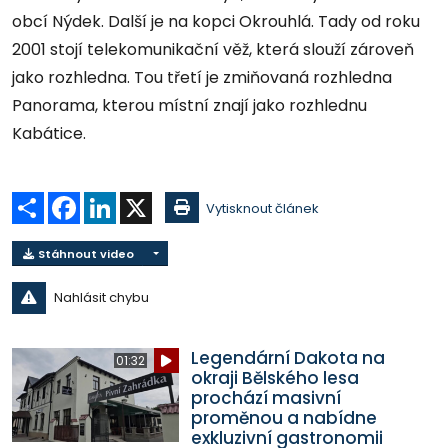
obcí Nýdek. Další je na kopci Okrouhlá. Tady od roku
2001 stojí telekomunikační věž, která slouží zároveň
jako rozhledna. Tou třetí je zmiňovaná rozhledna
Panorama, kterou místní znají jako rozhlednu
Kabátice.
Sdílet
Facebook
LinkedIn
X
Vytisknout článek
Stáhnout video
Nahlásit chybu
Legendární Dakota na
01:32
okraji Bělského lesa
prochází masivní
proměnou a nabídne
exkluzivní gastronomii