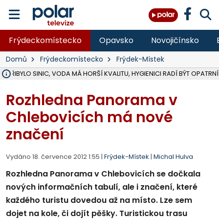
Frýdeckomístecko
Opavsko
Novojičínsko
Domů
Frýdeckomístecko
Frýdek-Místek
Ě PŘIBYLO SINIC, VODA MÁ HORŠÍ KVALITU, HYGIENICI RADÍ BÝT OPATRNÍ
ÚOHS DAL ZÁTORU POKUTU 100 000 ZA CHYBY V ZAKÁZCE NA OBN
AREÁL LODIČEK V KARVINÉ SE PŘIPRAVUJE NA VELKOU REKONSTRUKC
KARVINÁ ZNÁ BUDOUCÍ PODOBU AREÁLU LODIČKY V PARKU BOŽEN
CYKLISTU (74) SRAZIL V BRUNTÁLU KAMION, JE V OHROŽENÍ ŽIVOTA,
POLICIE HLEDÁ PŘÍPADNÉ SVĚDKY, KTEŘÍ POMŮŽOU OBJASNIT PRŮ
RADNÍ OSTRAVY A POSLANKYNĚ A. HOFFMANNOVÁ ZA PIRÁTY PODA
NA POSTUP MINISTERSTVA ŽIVOTNÍHO PROSTŘEDÍ V KAUZE HALDY 
MUŽ V PŘÍBOŘE SE VÁŽNĚ ZRANIL PŘI PRÁCI S ROZBRUŠOVAČKOU, I
SLEZSKÁ OSTRAVA PŘIPRAVUJE PROJEKTOVOU DOKUMENTACI PRO 
PODEZŘELÝ BALÍČEK ZASTAVIL PROVOZ NA NÁDRAŽÍ VE F-M, ČEKÁ 
CHLAPEČKA (2) V HAVÍŘOVĚ POKOUSAL PES, POLICIE HLEDÁ MAJITEL
MS KRAJ VYBUDUJE ZA 40 MILIONŮ V JABLUNKOVĚ NOVÝ MOST PŘES O
FOTBALISTA LAURI LAINE SE VRACÍ Z BANÍKU OSTRAVA NA PŮL ROK
F-M DOKONČIL VOLNOČASOVÝ AREÁL RIVKA PARK ZA 62 MILIONŮ,
Rozhledna Panorama v
Chlebovicích má nové
značení
Vydáno 18. července 2012 1:55 |
Frýdek-Místek
|
Michal Hulva
Rozhledna Panorama v Chlebovicích se dočkala
nových informačních tabulí, ale i značení, které
každého turistu dovedou až na místo. Lze sem
dojet na kole, či dojít pěšky. Turistickou trasu