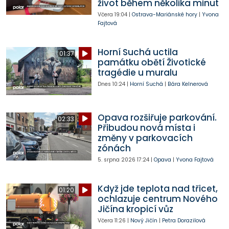
život během několika minut
Včera
19:04
|
Ostrava-Mariánské hory
|
Yvona
Fajtová
Horní Suchá uctila
01:37
památku obětí Životické
tragédie u muralu
Dnes
10:24
|
Horní Suchá
|
Bára Kelnerová
Opava rozšiřuje parkování.
02:33
Přibudou nová místa i
změny v parkovacích
zónách
5. srpna 2026
17:24
|
Opava
|
Yvona Fajtová
Když jde teplota nad třicet,
01:20
ochlazuje centrum Nového
Jičína kropicí vůz
Včera
11:26
|
Nový Jičín
|
Petra Dorazilová