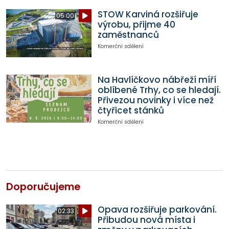
STOW Karviná rozšiřuje
05:00
výrobu, přijme 40
zaměstnanců
Komerční sdělení
Na Havlíčkovo nábřeží míří
oblíbené Trhy, co se hledají.
Přivezou novinky i více než
čtyřicet stánků
Komerční sdělení
Doporučujeme
Opava rozšiřuje parkování.
02:33
Přibudou nová místa i