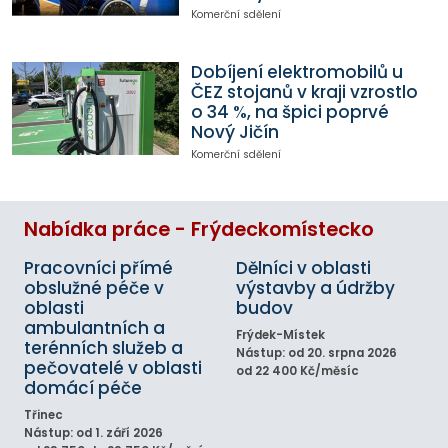
Komerční sdělení
Dobíjení elektromobilů u
ČEZ stojanů v kraji vzrostlo
o 34 %, na špici poprvé
Nový Jičín
Komerční sdělení
Nabídka práce - Frýdeckomístecko
Pracovníci přímé
Dělníci v oblasti
obslužné péče v
výstavby a údržby
oblasti
budov
ambulantních a
Frýdek-Místek
terénních služeb a
Nástup: od 20. srpna 2026
pečovatelé v oblasti
od 22 400 Kč/měsíc
domácí péče
Třinec
Nástup: od 1. září 2026