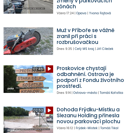
změny v parkovacích
zónách
Včera
17:24
|
Opava
|
Yvona Fajtová
Muž v Příboře se vážně
zranil při práci s
rozbrušovačkou
Dnes
9:35
|
Celý MS kraj
|
Jiří Cileček
Proskovice chystají
02:46
odbahnění. Ostrava je
podpoří z Fondu životního
prostředí.
Dnes
9:14
|
Ostrava-město
|
Tomáš Kořistka
Dohoda Frýdku-Místku a
02:53
Slezanu Holding přinesla
novou parkovací plochu
Včera
16:12
|
Frýdek-Místek
|
Tomáš Tikal