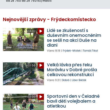
od 28 750 do 29 750 Kč/měsíc
Nejnovější zprávy - Frýdeckomístecko
Lidé se zkušeností s
03:02
duševním onemocněním
se sešli na akci Duše na
dlani
Včera
16:18
|
Frýdek-Místek
|
Tomáš Tikal
Velká lávka přes řeku
01:56
Morávku v Dobré prošla
celkovou rekonstrukcí
Včera
9:21
|
Dobrá
|
Libor Běčák
Sportovní den v Čeladné
02:00
bavil děti volejbalem a
atletikou