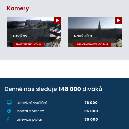
Kamery
HAVÍŘOV
NOVÝ JIČÍN
NÁMĚSTÍ REPUBLIKY, HAVÍŘOV
MASARYKOVO NÁMĚSTÍ, NOVÝ JIČÍN
Denně nás sleduje
148 000
diváků
televizní vysílání
78 000
portál polar.cz
35 000
televize.polar
35 000