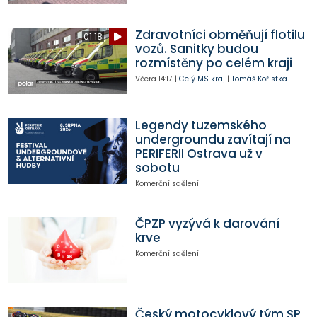
Zdravotníci obměňují flotilu
01:18
vozů. Sanitky budou
rozmístěny po celém kraji
Včera
14:17
|
Celý MS kraj
|
Tomáš Kořistka
Legendy tuzemského
undergroundu zavítají na
PERIFERII Ostrava už v
sobotu
Komerční sdělení
ČPZP vyzývá k darování
krve
Komerční sdělení
Český motocyklový tým SP