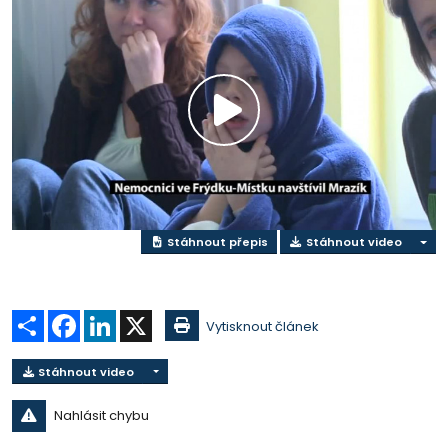
Přehrát
video
Stáhnout přepis
Stáhnout video
Sdílet
Facebook
LinkedIn
X
Vytisknout článek
Stáhnout video
Nahlásit chybu