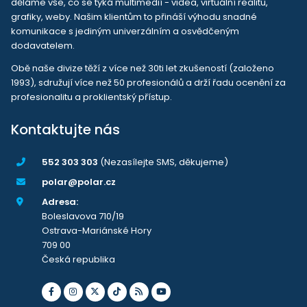
děláme vše, co se týká multimedií - videa, virtuální realitu,
grafiky, weby. Našim klientům to přináší výhodu snadné
komunikace s jediným univerzálním a osvědčeným
dodavatelem.
Obě naše divize těží z více než 30ti let zkušeností (založeno
1993), sdružují více než 50 profesionálů a drží řadu ocenění za
profesionalitu a proklientský přístup.
Kontaktujte nás
552 303 303
(Nezasílejte SMS, děkujeme)
polar@polar.cz
Adresa:
Boleslavova 710/19
Ostrava-Mariánské Hory
709 00
Česká republika