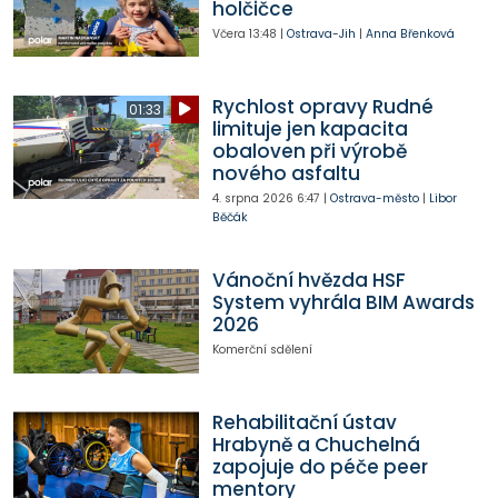
holčičce
Včera
13:48
|
Ostrava-Jih
|
Anna Břenková
Rychlost opravy Rudné
01:33
limituje jen kapacita
obaloven při výrobě
nového asfaltu
4. srpna 2026
6:47
|
Ostrava-město
|
Libor
Běčák
Vánoční hvězda HSF
System vyhrála BIM Awards
2026
Komerční sdělení
Rehabilitační ústav
Hrabyně a Chuchelná
zapojuje do péče peer
mentory