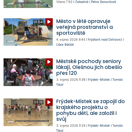
Včera
7:50
|
Čeladná
|
Petra Dorazilová
Město v létě opravuje
01:54
veřejná prostranství a
sportoviště
4. srpna 2026
8:43
|
Frýdlant nad Ostravicí
|
Libor Běčák
Městské pochody seniory
02:31
lákají, Olešnou jich obešlo
přes 120
3. srpna 2026
11:38
|
Frýdek-Místek
|
Tomáš
Tikal
Frýdek-Místek se zapojil do
03:19
krajského projektu o
pohybu dětí, ale založil i
svůj
3. srpna 2026
11:29
|
Frýdek-Místek
|
Tomáš
Tikal