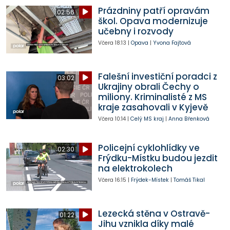
Prázdniny patří opravám
02:56
škol. Opava modernizuje
učebny i rozvody
Včera
18:13
|
Opava
|
Yvona Fajtová
Falešní investiční poradci z
03:02
Ukrajiny obrali Čechy o
miliony. Kriminalisté z MS
kraje zasahovali v Kyjevě
Včera
10:14
|
Celý MS kraj
|
Anna Břenková
Policejní cyklohlídky ve
02:30
Frýdku-Místku budou jezdit
na elektrokolech
Včera
16:15
|
Frýdek-Místek
|
Tomáš Tikal
Lezecká stěna v Ostravě-
01:22
Jihu vznikla díky malé