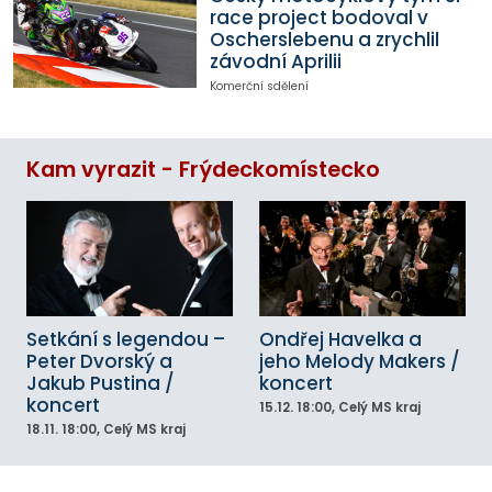
race project bodoval v
Oscherslebenu a zrychlil
závodní Aprilii
Komerční sdělení
Kam vyrazit - Frýdeckomístecko
Setkání s legendou –
Ondřej Havelka a
Peter Dvorský a
jeho Melody Makers /
Jakub Pustina /
koncert
koncert
15.12.
18:00
, Celý MS kraj
18.11.
18:00
, Celý MS kraj