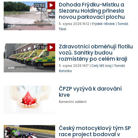
Dohoda Frýdku-Místku a
02:53
Slezanu Holding přinesla
novou parkovací plochu
5. srpna 2026
16:12
|
Frýdek-Místek
|
Tomáš
Tikal
Zdravotníci obměňují flotilu
01:18
vozů. Sanitky budou
rozmístěny po celém kraji
5. srpna 2026
14:17
|
Celý MS kraj
|
Tomáš
Kořistka
ČPZP vyzývá k darování
krve
Komerční sdělení
Český motocyklový tým SP
race project bodoval v