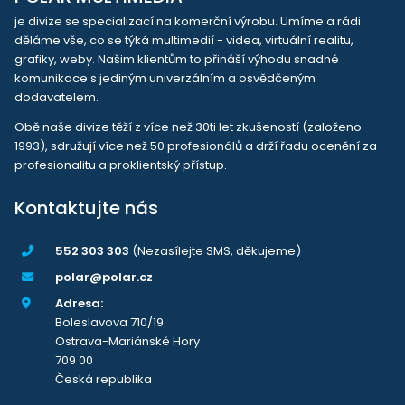
je divize se specializací na komerční výrobu. Umíme a rádi
děláme vše, co se týká multimedií - videa, virtuální realitu,
grafiky, weby. Našim klientům to přináší výhodu snadné
komunikace s jediným univerzálním a osvědčeným
dodavatelem.
Obě naše divize těží z více než 30ti let zkušeností (založeno
1993), sdružují více než 50 profesionálů a drží řadu ocenění za
profesionalitu a proklientský přístup.
Kontaktujte nás
552 303 303
(Nezasílejte SMS, děkujeme)
polar@polar.cz
Adresa:
Boleslavova 710/19
Ostrava-Mariánské Hory
709 00
Česká republika