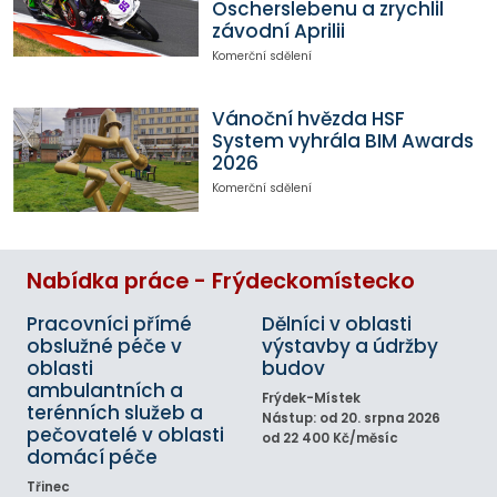
Oscherslebenu a zrychlil
závodní Aprilii
Komerční sdělení
Vánoční hvězda HSF
System vyhrála BIM Awards
2026
Komerční sdělení
Nabídka práce - Frýdeckomístecko
Pracovníci přímé
Dělníci v oblasti
obslužné péče v
výstavby a údržby
oblasti
budov
ambulantních a
Frýdek-Místek
terénních služeb a
Nástup: od 20. srpna 2026
pečovatelé v oblasti
od 22 400 Kč/měsíc
domácí péče
Třinec