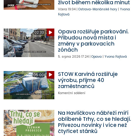
život během několika minut
Včera
19:04
|
Ostrava-Mariánské hory
|
Yvona
Fajtová
Opava rozšiřuje parkování.
02:33
Přibudou nová místa i
změny v parkovacích
zónách
5. srpna 2026
17:24
|
Opava
|
Yvona Fajtová
STOW Karviná rozšiřuje
05:00
výrobu, přijme 40
zaměstnanců
Komerční sdělení
Na Havlíčkovo nábřeží míří
oblíbené Trhy, co se hledají.
Přivezou novinky i více než
čtyřicet stánků