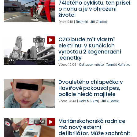
74letého cyklistu, ten přišel
o nohu a je v ohrožení
života
Dnes
9:18
|
Bruntál
|
Jiří Cileček
OZO bude mít vlastní
02:44
elektřinu. V Kunčicích
vyrostou 2 kogenerační
jednotky
Včera
10:06
|
Ostrava-město
|
Tomáš Kořistka
Dvouletého chlapečka v
Havířově pokousal pes,
policie hledá majitele
Včera
14:33
|
Celý MS kraj
|
Jiří Cileček
Mariánskohorská radnice
01:56
má nový externí
defibrilátor. Může zachránit