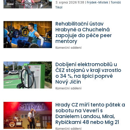
3. srpna 2026
11:38
|
Frýdek-Místek
|
Tomáš
Tikal
Rehabilitační ústav
Hrabyně a Chuchelná
zapojuje do péče peer
mentory
Komerční sdělení
Dobíjení elektromobilů u
ČEZ stojanů v kraji vzrostlo
o 34 %, na špici poprvé
Nový Jičín
Komerční sdělení
Hrady CZ míří tento pátek a
sobotu na Veveří s
Danielem Landou, Mirai,
Rybičkami 48 nebo Mig 21
Komerční sdělení