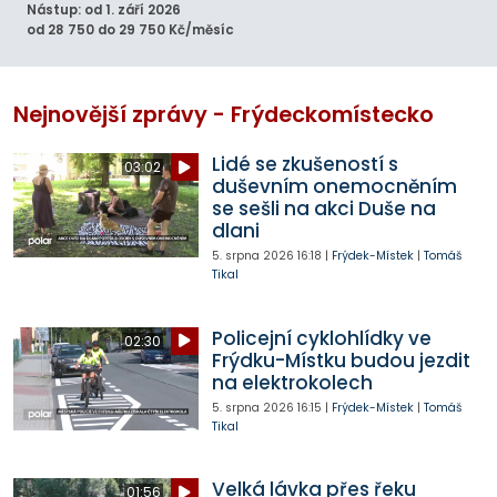
Nástup: od 1. září 2026
od 28 750 do 29 750 Kč/měsíc
Nejnovější zprávy - Frýdeckomístecko
Lidé se zkušeností s
03:02
duševním onemocněním
se sešli na akci Duše na
dlani
5. srpna 2026
16:18
|
Frýdek-Místek
|
Tomáš
Tikal
Policejní cyklohlídky ve
02:30
Frýdku-Místku budou jezdit
na elektrokolech
5. srpna 2026
16:15
|
Frýdek-Místek
|
Tomáš
Tikal
Velká lávka přes řeku
01:56