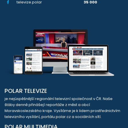
televize.polar
35 000
POLAR TELEVIZE
je nejúspěšnější regionální televizní společnost v ČR. Naše
štáby denně přinášejí reportáže z měst a obcí
Moravskoslezského kraje. Vysíláme je k lidem prostřednictvím
televizního vysílání, portálu polar.cz a sociálních sítí.
POLAR MULTIMEDIA