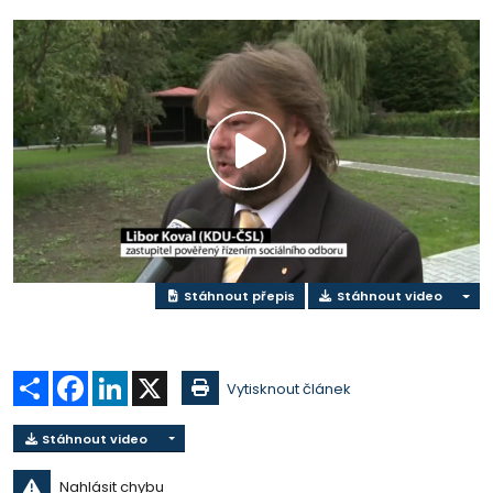
Přehrát
video
Stáhnout přepis
Stáhnout video
Sdílet
Facebook
LinkedIn
X
Vytisknout článek
Stáhnout video
Nahlásit chybu