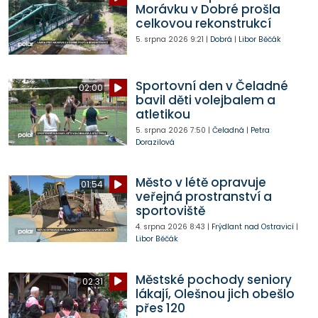
Morávku v Dobré prošla
celkovou rekonstrukcí
5. srpna 2026
9:21
|
Dobrá
|
Libor Běčák
Sportovní den v Čeladné
02:00
bavil děti volejbalem a
atletikou
5. srpna 2026
7:50
|
Čeladná
|
Petra
Dorazilová
Město v létě opravuje
01:54
veřejná prostranství a
sportoviště
4. srpna 2026
8:43
|
Frýdlant nad Ostravicí
|
Libor Běčák
Městské pochody seniory
02:31
lákají, Olešnou jich obešlo
přes 120