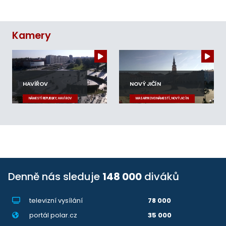
Kamery
HAVÍŘOV
NOVÝ JIČÍN
NÁMĚSTÍ REPUBLIKY, HAVÍŘOV
MASARYKOVO NÁMĚSTÍ, NOVÝ JIČÍN
Denně nás sleduje
148 000
diváků
televizní vysílání
78 000
portál polar.cz
35 000