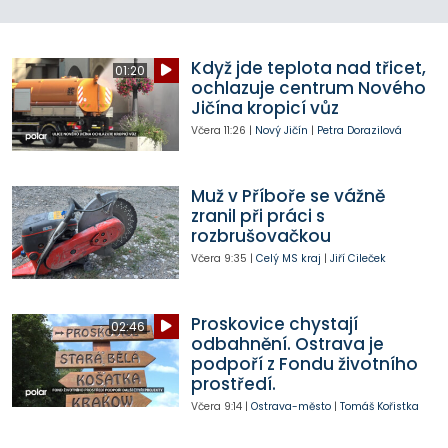
Když jde teplota nad třicet,
01:20
ochlazuje centrum Nového
Jičína kropicí vůz
Včera
11:26
|
Nový Jičín
|
Petra Dorazilová
Muž v Příboře se vážně
zranil při práci s
rozbrušovačkou
Včera
9:35
|
Celý MS kraj
|
Jiří Cileček
Proskovice chystají
02:46
odbahnění. Ostrava je
podpoří z Fondu životního
prostředí.
Včera
9:14
|
Ostrava-město
|
Tomáš Kořistka