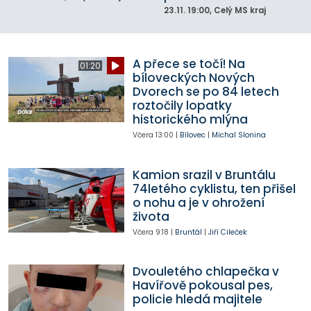
23.11.
19:00
, Celý MS kraj
A přece se točí! Na
01:20
bíloveckých Nových
Dvorech se po 84 letech
roztočily lopatky
historického mlýna
Včera
13:00
|
Bílovec
|
Michal Slonina
Kamion srazil v Bruntálu
74letého cyklistu, ten přišel
o nohu a je v ohrožení
života
Včera
9:18
|
Bruntál
|
Jiří Cileček
Dvouletého chlapečka v
Havířově pokousal pes,
policie hledá majitele