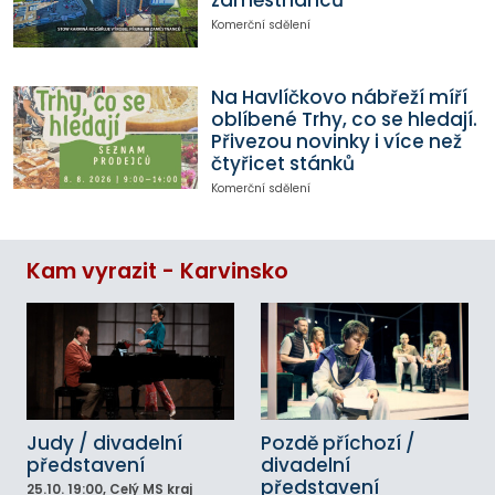
Komerční sdělení
Na Havlíčkovo nábřeží míří
oblíbené Trhy, co se hledají.
Přivezou novinky i více než
čtyřicet stánků
Komerční sdělení
Kam vyrazit - Karvinsko
Judy / divadelní
Pozdě příchozí /
představení
divadelní
představení
25.10.
19:00
, Celý MS kraj