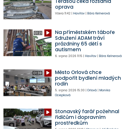
Terasou čeká rozsáhlá
oprava
Včera
11:42
|
Havířov
|
Bára Kelnerová
Na příměstském táboře
01:21
Sdružení ADAM tráví
prázdniny 65 dětí s
autismem
6. srpna 2026
11:15
|
Havířov
|
Bára Kelnerová
Město Orlová chce
01:38
podpořit bydlení mladých
rodin
5. srpna 2026
15:30
|
Orlová
|
Monika
Ociepková
Stonavský farář požehnal
01:50
řidičům i dopravním
prostředkům