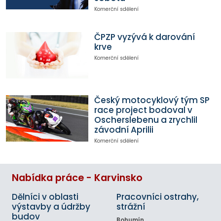
Komerční sdělení
ČPZP vyzývá k darování
krve
Komerční sdělení
Český motocyklový tým SP
race project bodoval v
Oscherslebenu a zrychlil
závodní Aprilii
Komerční sdělení
Nabídka práce - Karvinsko
Dělníci v oblasti
Pracovníci ostrahy,
výstavby a údržby
strážní
budov
Bohumín