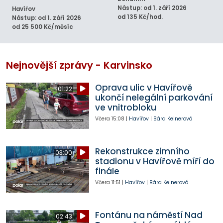
Nástup: od 1. září 2026
Havířov
od 135 Kč/hod.
Nástup: od 1. září 2026
od 25 500 Kč/měsíc
Nejnovější zprávy - Karvinsko
Oprava ulic v Havířově
01:22
ukončí nelegální parkování
ve vnitrobloku
Včera
15:08
|
Havířov
|
Bára Kelnerová
Rekonstrukce zimního
03:00
stadionu v Havířově míří do
finále
Včera
11:51
|
Havířov
|
Bára Kelnerová
Fontánu na náměstí Nad
02:43