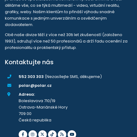
děláme vše, co se týká multimedií - videa, virtuální realitu,
grafiky, weby. Našim klientům to přináší výhodu snadné
komunikace s jediným univerzálním a osvědčeným
dodavatelem.
Obě naše divize těží z více než 30ti let zkušeností (založeno
1993), sdružují více než 50 profesionálů a drží řadu ocenění za
profesionalitu a proklientský přístup.
Kontaktujte nás
552 303 303
(Nezasílejte SMS, děkujeme)
polar@polar.cz
Adresa:
Boleslavova 710/19
Ostrava-Mariánské Hory
709 00
Česká republika