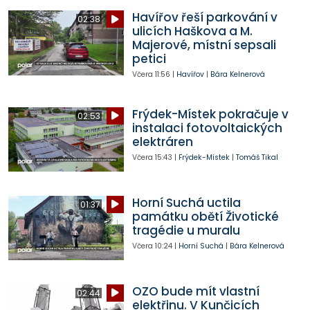
Havířov řeší parkování v
02:38
ulicích Haškova a M.
Majerové, místní sepsali
petici
Včera
11:56
|
Havířov
|
Bára Kelnerová
Frýdek-Místek pokračuje v
02:53
instalaci fotovoltaických
elektráren
Včera
15:43
|
Frýdek-Místek
|
Tomáš Tikal
Horní Suchá uctila
01:37
památku obětí Životické
tragédie u muralu
Včera
10:24
|
Horní Suchá
|
Bára Kelnerová
OZO bude mít vlastní
02:44
elektřinu. V Kunčicích