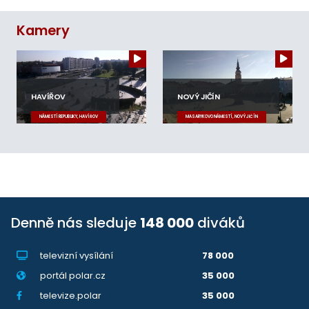
Kamery
HAVÍŘOV
NOVÝ JIČÍN
NÁMĚSTÍ REPUBLIKY, HAVÍŘOV
MASARYKOVO NÁMĚSTÍ, NOVÝ JIČÍN
Denně nás sleduje
148 000
diváků
televizní vysílání
78 000
portál polar.cz
35 000
televize.polar
35 000