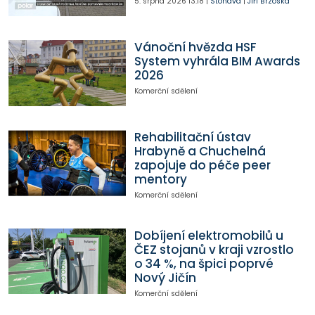
5. srpna 2026
13:18
|
Stonava
|
Jiří Brzóska
Vánoční hvězda HSF
System vyhrála BIM Awards
2026
Komerční sdělení
Rehabilitační ústav
Hrabyně a Chuchelná
zapojuje do péče peer
mentory
Komerční sdělení
Dobíjení elektromobilů u
ČEZ stojanů v kraji vzrostlo
o 34 %, na špici poprvé
Nový Jičín
Komerční sdělení