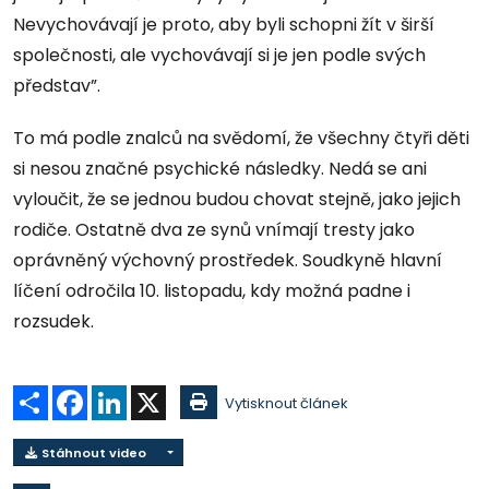
Nevychovávají je proto, aby byli schopni žít v širší
společnosti, ale vychovávají si je jen podle svých
představ”.
To má podle znalců na svědomí, že všechny čtyři děti
si nesou značné psychické následky. Nedá se ani
vyloučit, že se jednou budou chovat stejně, jako jejich
rodiče. Ostatně dva ze synů vnímají tresty jako
oprávněný výchovný prostředek. Soudkyně hlavní
líčení odročila 10. listopadu, kdy možná padne i
rozsudek.
Sdílet
Facebook
LinkedIn
X
Vytisknout článek
Stáhnout video