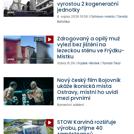
vyrostou 2 kogenerační
jednotky
6. srpna 2026
10:06
|
Ostrava-město
|
Tomáš
Kořistka
Zdrogovaný a opilý muž
01:20
vylezl bez jištění na
lezeckou stěnu ve Frýdku-
Místku
Včera
15:39
|
Frýdek-Místek
|
Tomáš Tikal
Nový český film Bojovník
ukáže ikonická místa
Ostravy, místní ho uvidí
mezi prvními
Komerční sdělení
STOW Karviná rozšiřuje
05:00
výrobu, přijme 40
zaměstnanců