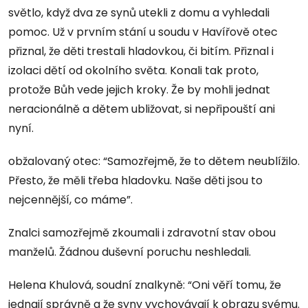
světlo, když dva ze synů utekli z domu a vyhledali
pomoc. Už v prvním stání u soudu v Havířově otec
přiznal, že děti trestali hladovkou, či bitím. Přiznal i
izolaci dětí od okolního světa. Konali tak proto,
protože Bůh vede jejich kroky. Že by mohli jednat
neracionálně a dětem ubližovat, si nepřipouští ani
nyní.
obžalovaný otec: “Samozřejmě, že to dětem neublížilo.
Přesto, že měli třeba hladovku. Naše děti jsou to
nejcennější, co máme”.
Znalci samozřejmě zkoumali i zdravotní stav obou
manželů. Žádnou duševní poruchu neshledali.
Helena Khulová, soudní znalkyně: “Oni věří tomu, že
jednají správně a že syny vychovávají k obrazu svému.