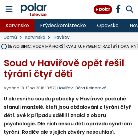
Karvinsko
Frýdeckomístecko
Opavsko
Nov
Domů
Karvinsko
Havířov
Ě PŘIBYLO SINIC, VODA MÁ HORŠÍ KVALITU, HYGIENICI RADÍ BÝT OPATRNÍ
ÚOHS DAL ZÁTORU POKUTU 100 000 ZA CHYBY V ZAKÁZCE NA OBN
AREÁL LODIČEK V KARVINÉ SE PŘIPRAVUJE NA VELKOU REKONSTRUKC
KARVINÁ ZNÁ BUDOUCÍ PODOBU AREÁLU LODIČKY V PARKU BOŽEN
CYKLISTU (74) SRAZIL V BRUNTÁLU KAMION, JE V OHROŽENÍ ŽIVOTA,
POLICIE HLEDÁ PŘÍPADNÉ SVĚDKY, KTEŘÍ POMŮŽOU OBJASNIT PRŮ
RADNÍ OSTRAVY A POSLANKYNĚ A. HOFFMANNOVÁ ZA PIRÁTY PODA
NA POSTUP MINISTERSTVA ŽIVOTNÍHO PROSTŘEDÍ V KAUZE HALDY 
MUŽ V PŘÍBOŘE SE VÁŽNĚ ZRANIL PŘI PRÁCI S ROZBRUŠOVAČKOU, I
SLEZSKÁ OSTRAVA PŘIPRAVUJE PROJEKTOVOU DOKUMENTACI PRO 
PODEZŘELÝ BALÍČEK ZASTAVIL PROVOZ NA NÁDRAŽÍ VE F-M, ČEKÁ 
CHLAPEČKA (2) V HAVÍŘOVĚ POKOUSAL PES, POLICIE HLEDÁ MAJITEL
MS KRAJ VYBUDUJE ZA 40 MILIONŮ V JABLUNKOVĚ NOVÝ MOST PŘES O
FOTBALISTA LAURI LAINE SE VRACÍ Z BANÍKU OSTRAVA NA PŮL ROK
F-M DOKONČIL VOLNOČASOVÝ AREÁL RIVKA PARK ZA 62 MILIONŮ,
Soud v Havířově opět řešil
týrání čtyř dětí
Vydáno 18. října 2016 13:57 |
Havířov
|
Bára Kelnerová
U okresního soudu pobočky v Havířově podruhé
stanuli manželé, kteří jsou obžalováni z týrání čtyř
dětí. Své k případu sdělili i znalci z oboru
psychologie. Dle nich nesou děti opravdu syndrom
týrání. Rodiče ale s jejich závěry nesouhlasí.