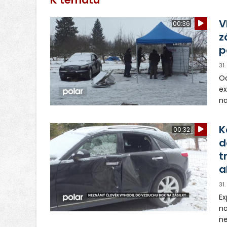
V
00:36
z
p
31
Od
ex
na
ne
K
00:32
d
t
a
31
Ex
na
ne