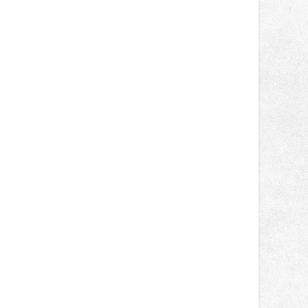
světa vrcholových zápasů, tentokrát
v MMA.