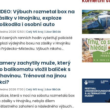
Komerční s
IDEO: Výbuch rozmetal box na
0
ásilky v Hnojníku, exploze
oškodila i osobní auto
. ledna 2026
12:50
|
Celý MS kraj
|
Libor Běčák
 časných ranních hodin vyšetřují policisté
plozi výdejního boxu na zásilky v Hnojníku
 Frýdecko-Místecku. Výbuch nikoho
zranil.
amery zachytily muže, který
o balíkomatu vložil balíček s
rhavinou. Trénoval na jinou
kci?
. ledna 2026
17:30
|
Celý MS kraj
|
Libor Běčák
ploze, která v noci na sobotu rozmetala box
 zásilky v Hnojníku, nebyla dílem
šťastného zahoření a následného výbuchu