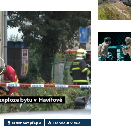
řehrát
ideo
Stáhnout přepis
Stáhnout video