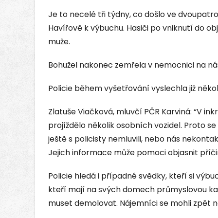
Je to necelé tři týdny, co došlo ve dvoupat
Havířově k výbuchu. Hasiči po vniknutí do obj
muže.
Bohužel nakonec zemřela v nemocnici na nás
Policie během vyšetřování vyslechla již několi
Zlatuše Viačková, mluvčí PČR Karviná: “V i
projíždělo několik osobních vozidel. Proto s
ještě s policisty nemluvili, nebo nás nekonta
Jejich informace může pomoci objasnit příči
Policie hledá i případné svědky, kteří si výbu
kteří mají na svých domech průmyslovou kam
muset demolovat. Nájemníci se mohli zpět n