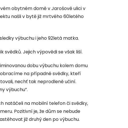
rovém obytném domě v Jarošově ulici v
ektu našli v bytě již mrtvého 60letého
ledky výbuchu i jeho 92letá matka.
k svědků. Jejich výpovědi se však liší.
nkriminovanou dobu výbuchu kolem domu
e obracíme na případné svědky, kteří
ktovali, nechť tak neprodleně učiní.
ny výbuchu”.
ch natáčeli na mobilní telefon či svědky,
eru. Pozitivní je, že dům se nebude
astěhovat již druhý den po výbuchu.