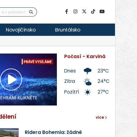
Novojičínsko
Bruntálsko
Počasí - Karviná
Dnes
23°C
Zítra
24°C
Přehrát
Pozítří
27°C
video
dělení
více
Ridera Bohemia: žádné