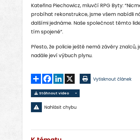
Kateřina Piechowicz, mluvčí RPG Byty: “Nic
probíhat rekonstrukce, jsme všem nabídli náhra
dalšími jednáme. Naše společnost těmto lide
tím spojené”.
Přesto, že policie ještě nemá závěry znalců, 
nadále jeví výbuch plynu.
Sdílet
Facebook
LinkedIn
X
Vytisknout článek
Stáhnout video
Nahlásit chybu
K tématu