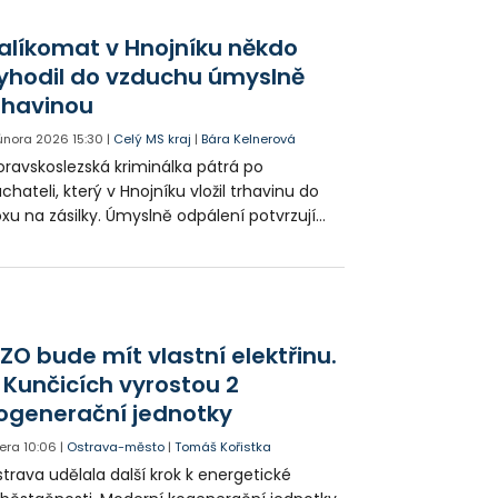
terie. Kamery totiž zachytily pachatele,
erý do boxu vložil balíček, který o chvíli
alíkomat v Hnojníku někdo
zději mohutně explodoval.
yhodil do vzduchu úmyslně
rhavinou
 února 2026
15:30
|
Celý MS kraj
|
Bára Kelnerová
ravskoslezská kriminálka pátrá po
chateli, který v Hnojníku vložil trhavinu do
xu na zásilky. Úmyslně odpálení potvrzují
běry z bezpečnostních kamer.
ZO bude mít vlastní elektřinu.
 Kunčicích vyrostou 2
ogenerační jednotky
era
10:06
|
Ostrava-město
|
Tomáš Kořistka
trava udělala další krok k energetické