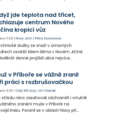
epšit. Vznikají nová parkovací stání, mění se
ganizace dopravy a některé novinky čekají
dyž jde teplota nad třicet,
ké řidiče v parkovacích zónách.
chlazuje centrum Nového
ičína kropicí vůz
era
11:26
|
Nový Jičín
|
Petra Dorazilová
chnické služby se snaží v úmorných
drech osvěžit lidem klima v Novém Jičíně.
kolikrát denně projíždí ulice nejvíce
hřátého centra kropící vůz. Zvýšila se také
tenzita zálivky květinových záhonů.
už v Příboře se vážně zranil
ři práci s rozbrušovačkou
era
9:35
|
Celý MS kraj
|
Jiří Cileček
 středu ráno zasahovali záchranáři i vrtulník
vážného zranění muže v Příboře na
vojičínsku. Poranil se v oblasti hlavy při
áci s rozbrušovačkou. Následně byl
tulníkem přepraven do ostravské fakultní