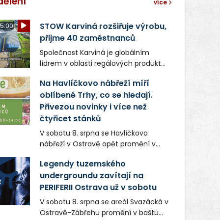
dělení
více
STOW Karviná rozšiřuje výrobu,
5:00
přijme 40 zaměstnanců
Společnost Karviná je globálním
lídrem v oblasti regálových produktů
a systémů, stabilním
Na Havlíčkovo nábřeží míří
zaměstnavatelem na Karvinsku a
oblíbené Trhy, co se hledají.
firmou s obrovským potenciálem.
Přivezou novinky i více než
čtyřicet stánků
V sobotu 8. srpna se Havlíčkovo
nábřeží v Ostravě opět promění v
místo plné vůní, chutí a poctivých
Legendy tuzemského
lokálních výrobků. Trhy, co se hledají
undergroundu zavítají na
tentokrát nabídnou více než čtyřicet
PERIFERII Ostrava už v sobotu
pečlivě vybraných stánků s kvalitní
gastronomií, farmářskými produkty,
V sobotu 8. srpna se areál Svazácká v
designem i řemeslnou tvorbou.
Ostravě-Zábřehu promění v baštu
Návštěvníci se mohou těšit nejen na