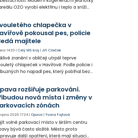
běstačnosti. Moderní kogenerační jednotky
areálu OZO vyrobí elektřinu i teplo a sníží
klady i emise. Malou elektrárnu postaví
olia přímo v Kunčicích.
vouletého chlapečka v
avířově pokousal pes, policie
ledá majitele
era
14:33
|
Celý MS kraj
|
Jiří Cileček
klivé zranění v obličeji utrpěl teprve
ouletý chlapeček v Havířově. Podle policie i
íbuzných ho napadl pes, který pobíhal bez
dítka a náhubku. Majitel psa údajně z místa
ešel. Případem už se zabývá policie, která
pava rozšiřuje parkování.
jitele psa hledá.
řibudou nová místa i změny v
arkovacích zónách
 srpna 2026
17:24
|
Opava
|
Yvona Fajtová
jít volné parkovací místo v širším centru
avy bývá často složité. Město proto
ipravuje další opatření, která mají situaci