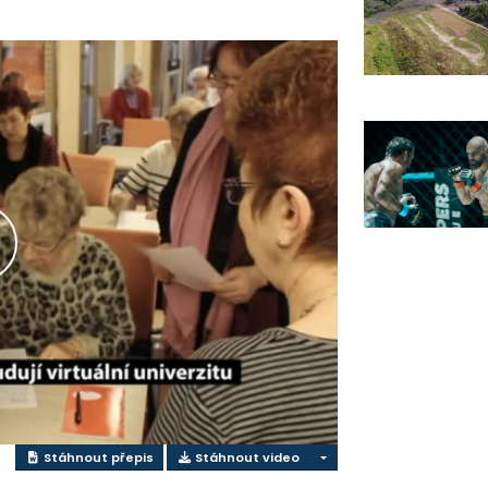
řehrát
ideo
Stáhnout přepis
Stáhnout video