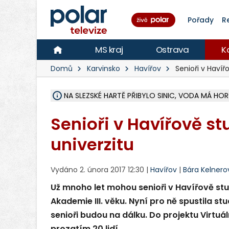
Pořady
R
MS kraj
Ostrava
K
Domů
Karvinsko
Havířov
Senioři v Havířo
NA SLEZSKÉ HARTĚ PŘIBYLO SINIC, VODA MÁ HORŠ
ÚOHS DAL ZÁTORU POKUTU 100 000 ZA CHYBY 
AREÁL LODIČEK V KARVINÉ SE PŘIPRAVUJE NA VE
KARVINÁ ZNÁ BUDOUCÍ PODOBU AREÁLU LODIČ
MORAVSKOSLEZŠTÍ POLICISTÉ ODHALILI MEZINÁ
LÁKALI LIDI NA ZISKY Z KRYPTOMĚN, INFO A VIDE
RADNÍ OSTRAVY A POSLANKYNĚ A. HOFFMANNOV
NA POSTUP MINISTERSTVA ŽIVOTNÍHO PROSTŘED
MUŽ V PŘÍBOŘE SE VÁŽNĚ ZRANIL PŘI PRÁCI S 
SLEZSKÁ OSTRAVA PŘIPRAVUJE PROJEKTOVOU D
PODEZŘELÝ BALÍČEK ZASTAVIL PROVOZ NA NÁDRA
CHLAPEČKA (2) V HAVÍŘOVĚ POKOUSAL PES, POLI
MS KRAJ VYBUDUJE ZA 40 MILIONŮ V JABLUNKOVĚ
FOTBALISTA LAURI LAINE SE VRACÍ Z BANÍKU OS
F-M DOKONČIL VOLNOČASOVÝ AREÁL RIVKA PA
Senioři v Havířově stu
univerzitu
Vydáno 2. února 2017 12:30 |
Havířov
|
Bára Kelnero
Už mnoho let mohou senioři v Havířově st
Akademie III. věku. Nyní pro ně spustila st
senioři budou na dálku. Do projektu Virtuáln
prozatím 20 lidí.