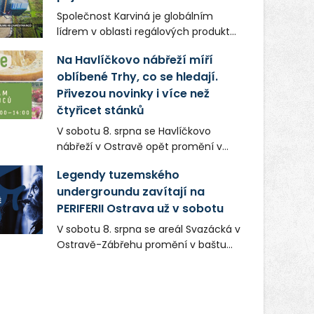
Společnost Karviná je globálním
lídrem v oblasti regálových produktů
a systémů, stabilním
Na Havlíčkovo nábřeží míří
zaměstnavatelem na Karvinsku a
oblíbené Trhy, co se hledají.
firmou s obrovským potenciálem.
Přivezou novinky i více než
čtyřicet stánků
V sobotu 8. srpna se Havlíčkovo
nábřeží v Ostravě opět promění v
místo plné vůní, chutí a poctivých
Legendy tuzemského
lokálních výrobků. Trhy, co se hledají
undergroundu zavítají na
tentokrát nabídnou více než čtyřicet
PERIFERII Ostrava už v sobotu
pečlivě vybraných stánků s kvalitní
gastronomií, farmářskými produkty,
V sobotu 8. srpna se areál Svazácká v
designem i řemeslnou tvorbou.
Ostravě-Zábřehu promění v baštu
Návštěvníci se mohou těšit nejen na
undergroundové a alternativní
oblíbené stálice, ale také na řadu
hudby. Uskuteční se zde totiž první
novinek, které v Ostravě běžně
ročník festivalu PERIFERIE Ostrava.
nepotkají.
Brány areálu se otevřou půlhodinu po