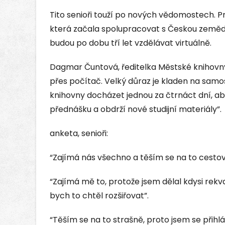
Tito senioři touží po nových vědomostech. Pr
která začala spolupracovat s Českou zeměděl
budou po dobu tří let vzdělávat virtuálně.
Dagmar Čuntová, ředitelka Městské knihovny:
přes počítač. Velký důraz je kladen na sam
knihovny docházet jednou za čtrnáct dní, aby
přednášku a obdrží nové studijní materiály”.
anketa, senioři:
“Zajímá nás všechno a těším se na to cestov
“Zajímá mě to, protože jsem dělal kdysi rekv
bych to chtěl rozšiřovat”.
“Těším se na to strašně, proto jsem se přihl