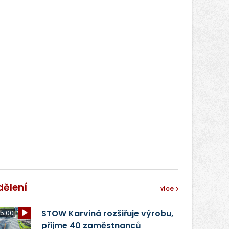
dělení
více
STOW Karviná rozšiřuje výrobu,
5:00
přijme 40 zaměstnanců