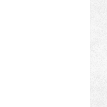
poledni, na příchozí čekají koncerty,
autorská čtení a rozhovory.
Vstupenky v ceně 450 Kč jsou v
prodeji.