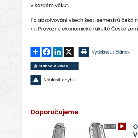
v každém věku”.
Po absolvování všech šesti semestrů čeká 
na Provozně ekonomické fakultě České země
Sdílet
Facebook
LinkedIn
X
Vytisknout článek
Stáhnout video
Nahlásit chybu
Doporučujeme
O
02:44
V