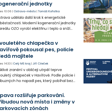
ogenerační jednotky
es
10:06
|
Ostrava-město
|
Tomáš Kořistka
trava udělala další krok k energetické
běstačnosti. Moderní kogenerační jednotky
areálu OZO vyrobí elektřinu i teplo a sníží
klady i emise. Malou elektrárnu postaví
olia přímo v Kunčicích.
vouletého chlapečka v
avířově pokousal pes, policie
ledá majitele
es
14:33
|
Celý MS kraj
|
Jiří Cileček
klivé zranění v obličeji utrpěl teprve
ouletý chlapeček v Havířově. Podle policie i
íbuzných ho napadl pes, který pobíhal bez
dítka a náhubku. Majitel psa údajně z místa
ešel. Případem už se zabývá policie, která
pava rozšiřuje parkování.
jitele psa hledá.
řibudou nová místa i změny v
arkovacích zónách