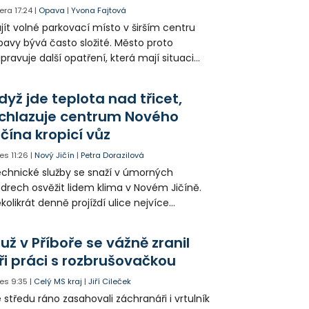
era
17:24
|
Opava
|
Yvona Fajtová
jít volné parkovací místo v širším centru
avy bývá často složité. Město proto
ipravuje další opatření, která mají situaci
epšit. Vznikají nová parkovací stání, mění se
ganizace dopravy a některé novinky čekají
dyž jde teplota nad třicet,
ké řidiče v parkovacích zónách.
chlazuje centrum Nového
ičína kropicí vůz
es
11:26
|
Nový Jičín
|
Petra Dorazilová
chnické služby se snaží v úmorných
drech osvěžit lidem klima v Novém Jičíně.
kolikrát denně projíždí ulice nejvíce
hřátého centra kropící vůz. Zvýšila se také
tenzita zálivky květinových záhonů.
už v Příboře se vážně zranil
ři práci s rozbrušovačkou
es
9:35
|
Celý MS kraj
|
Jiří Cileček
 středu ráno zasahovali záchranáři i vrtulník