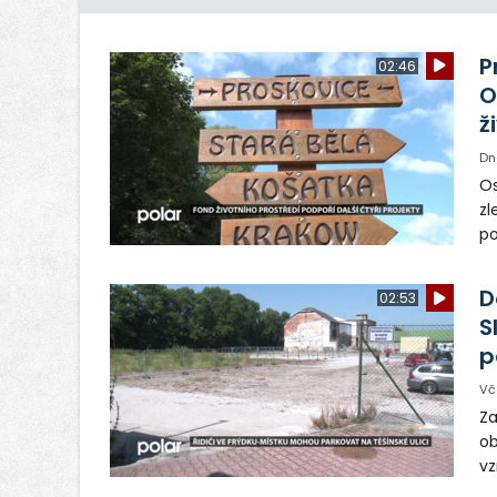
P
02:46
O
ž
Dn
Os
zl
po
ve
dě
D
02:53
S
p
Vč
Za
ob
vz
D