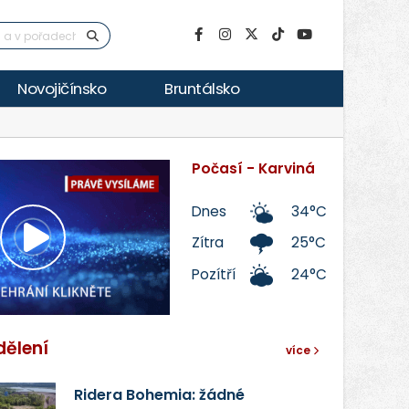
Novojičínsko
Bruntálsko
Počasí - Karviná
Dnes
34°C
Zítra
25°C
Přehrát
Pozítří
24°C
video
dělení
více
Ridera Bohemia: žádné