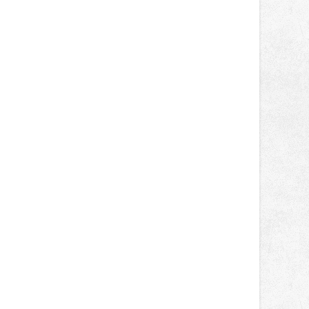
světa vrcholových zápasů, tentokrát
v MMA.