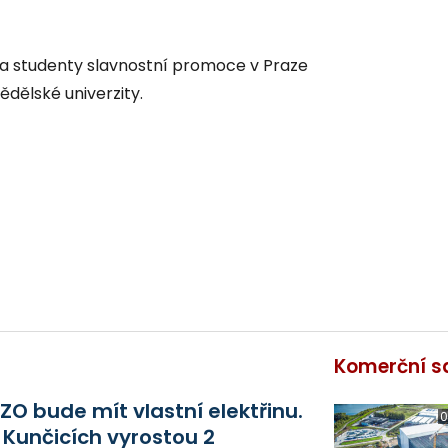
na studenty slavnostní promoce v Praze
dělské univerzity.
Komerční s
ZO bude mít vlastní elektřinu.
0
 Kunčicích vyrostou 2