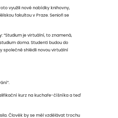
oto využili nové nabídky knihovny,
skou fakultou v Praze. Senioři se
 “Studium je virtuální, to znamená,
ostudium doma. Studenti budou do
 společně shlédli novou virtuální
ání”.
alifikační kurz na kuchaře-číšníka a teď
ásila. Člověk by se měl vzdělávat trochu