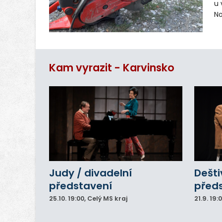
u 
No
pr
vr
n
Kam vyrazit - Karvinsko
Judy / divadelní
Dešti
představení
před
25.10.
19:00
, Celý MS kraj
21.9.
19: