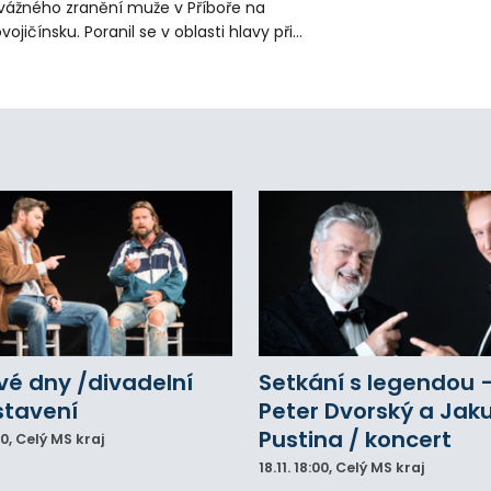
vážného zranění muže v Příboře na
vojičínsku. Poranil se v oblasti hlavy při
áci s rozbrušovačkou. Následně byl
tulníkem přepraven do ostravské fakultní
emocnice.
vé dny /divadelní
Setkání s legendou 
stavení
Peter Dvorský a Jak
Pustina / koncert
00
, Celý MS kraj
18.11.
18:00
, Celý MS kraj