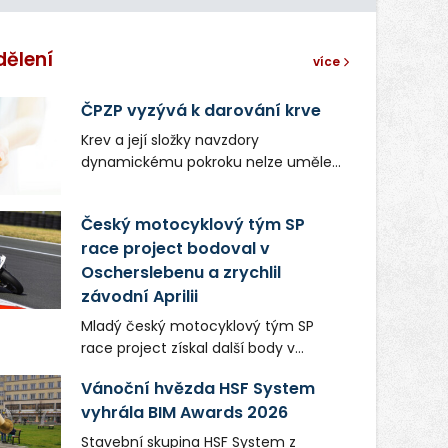
dělení
více
ČPZP vyzývá k darování krve
Krev a její složky navzdory
dynamickému pokroku nelze uměle
vyrobit. Zdravotnictví se tudíž bez
ochoty lidí darovat tuto
Český motocyklový tým SP
nenahraditelnou tělní tekutinu
race project bodoval v
neobejde. Naléhavá potřeba doplnit
Oscherslebenu a zrychlil
krevní zásoby nastává vždy v létě,
kdy stoupá počet úrazů. Česká
závodní Aprilii
průmyslová zdravotní pojišťovna
Mladý český motocyklový tým SP
(ČPZP) apeluje na všechny, kteří se
race project získal další body v
těší dobrému zdraví, aby se stali
mezinárodním šampionátu EURO
pravidelnými dárci krve.
Vánoční hvězda HSF System
MOTO. Při závodním víkendu, který se
vyhrála BIM Awards 2026
konal od 31. července do 2. srpna na
německém okruhu Oschersleben,
Stavební skupina HSF System z