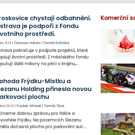
roskovice chystají odbahnění.
Komerční s
strava je podpoří z Fondu
ivotního prostředí.
es
9:14
|
Ostrava-město
|
Tomáš Kořistka
trava pokračuje v podpoře projektů, které
epšují životní prostředí. Z městského fondu
putují další miliony na péči o krajinu,
řejný prostor i environmentální výchovu
tí a mládeže.
ohoda Frýdku-Místku a
lezanu Holding přinesla novou
arkovací plochu
era
16:12
|
Frýdek-Místek
|
Tomáš Tikal
čneme dobrou zprávou pro řidiče a
yvatele Frýdku. Na pozemcích Slezanu
nikla dočasná plocha pro parkování aut.
ohodlo se na tom město s vedením