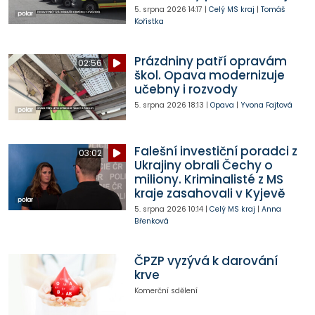
5. srpna 2026
14:17
|
Celý MS kraj
|
Tomáš
Kořistka
Prázdniny patří opravám
02:56
škol. Opava modernizuje
učebny i rozvody
5. srpna 2026
18:13
|
Opava
|
Yvona Fajtová
Falešní investiční poradci z
03:02
Ukrajiny obrali Čechy o
miliony. Kriminalisté z MS
kraje zasahovali v Kyjevě
5. srpna 2026
10:14
|
Celý MS kraj
|
Anna
Břenková
ČPZP vyzývá k darování
krve
Komerční sdělení