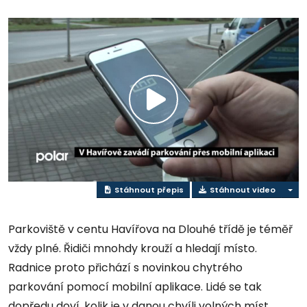
Přehrát
video
Stáhnout přepis
Stáhnout video
Parkoviště v centu Havířova na Dlouhé třídě je téměř
vždy plné. Řidiči mnohdy krouží a hledají místo.
Radnice proto přichází s novinkou chytrého
parkování pomocí mobilní aplikace. Lidé se tak
dopředu doví, kolik je v danou chvíli volných míst.