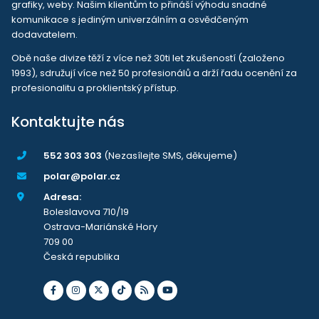
grafiky, weby. Našim klientům to přináší výhodu snadné
komunikace s jediným univerzálním a osvědčeným
dodavatelem.
Obě naše divize těží z více než 30ti let zkušeností (založeno
1993), sdružují více než 50 profesionálů a drží řadu ocenění za
profesionalitu a proklientský přístup.
Kontaktujte nás
552 303 303
(Nezasílejte SMS, děkujeme)
polar@polar.cz
Adresa:
Boleslavova 710/19
Ostrava-Mariánské Hory
709 00
Česká republika