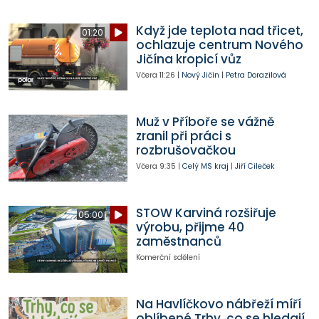
Když jde teplota nad třicet,
01:20
ochlazuje centrum Nového
Jičína kropicí vůz
Včera
11:26
|
Nový Jičín
|
Petra Dorazilová
Muž v Příboře se vážně
zranil při práci s
rozbrušovačkou
Včera
9:35
|
Celý MS kraj
|
Jiří Cileček
STOW Karviná rozšiřuje
05:00
výrobu, přijme 40
zaměstnanců
Komerční sdělení
Na Havlíčkovo nábřeží míří
oblíbené Trhy, co se hledají.