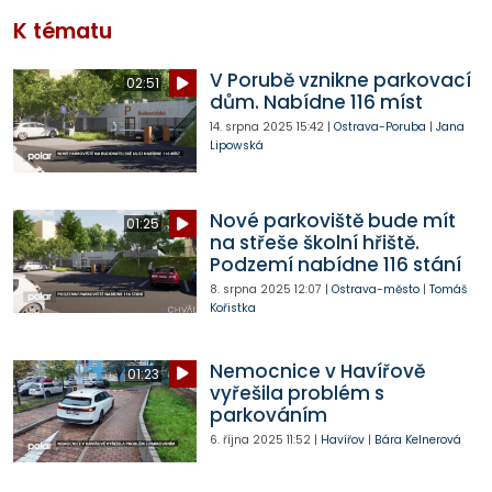
K tématu
V Porubě vznikne parkovací
02:51
dům. Nabídne 116 míst
14. srpna 2025
15:42
|
Ostrava-Poruba
|
Jana
Lipowská
Nové parkoviště bude mít
01:25
na střeše školní hřiště.
Podzemí nabídne 116 stání
8. srpna 2025
12:07
|
Ostrava-město
|
Tomáš
Kořistka
Nemocnice v Havířově
01:23
vyřešila problém s
parkováním
6. října 2025
11:52
|
Havířov
|
Bára Kelnerová