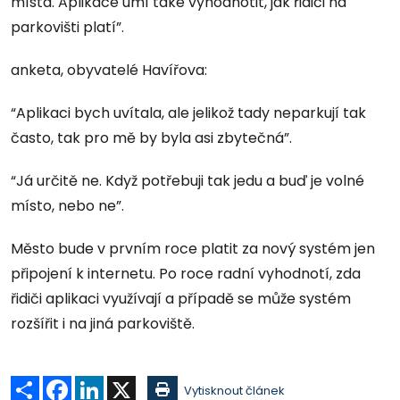
místa. Aplikace umí také vyhodnotit, jak řidiči na
parkovišti platí”.
anketa, obyvatelé Havířova:
“Aplikaci bych uvítala, ale jelikož tady neparkují tak
často, tak pro mě by byla asi zbytečná”.
“Já určitě ne. Když potřebuji tak jedu a buď je volné
místo, nebo ne”.
Město bude v prvním roce platit za nový systém jen
připojení k internetu. Po roce radní vyhodnotí, zda
řidiči aplikaci využívají a případě se může systém
rozšířit i na jiná parkoviště.
Sdílet
Facebook
LinkedIn
X
Vytisknout článek