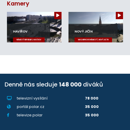
Kamery
HAVÍŘOV
NOVÝ JIČÍN
NÁMĚSTÍ REPUBLIKY, HAVÍŘOV
MASARYKOVO NÁMĚSTÍ, NOVÝ JIČÍN
Denně nás sleduje
148 000
diváků
televizní vysílání
78 000
portál polar.cz
35 000
televize.polar
35 000