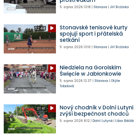
5. srpna 2026
13:18
|
Stonava
|
Jiří Brzóska
Stonavské tenisové kurty
02:44
spojují sport i přátelská
setkání
5. srpna 2026
13:10
|
Stonava
|
Jiří Brzóska
Niedziela na Gorolskim
03:21
Święcie w Jabłonkowie
5. srpna 2026
12:37
|
Stonava
|
Otýlie
Tobolová
Nový chodník v Dolní Lutyni
01:41
zvýší bezpečnost chodců
5. srpna 2026
8:12
|
Dolní Lutyně
|
Libor Běčák