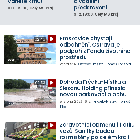
Varieté Krhut
divadelní
představení
10.11.
19:00
, Celý MS kraj
9.12.
19:00
, Celý MS kraj
Proskovice chystají
02:46
odbahnění. Ostrava je
podpoří z Fondu životního
prostředí.
Včera
9:14
|
Ostrava-město
|
Tomáš Kořistka
Dohoda Frýdku-Místku a
02:53
Slezanu Holding přinesla
novou parkovací plochu
5. srpna 2026
16:12
|
Frýdek-Místek
|
Tomáš
Tikal
Zdravotníci obměňují flotilu
01:18
vozů. Sanitky budou
rozmístěny po celém kraji