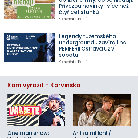
Přivezou novinky i více než
čtyřicet stánků
Komerční sdělení
Legendy tuzemského
undergroundu zavítají na
PERIFERII Ostrava už v
sobotu
Komerční sdělení
Kam vyrazit - Karvinsko
One man show:
Ani za milion! /