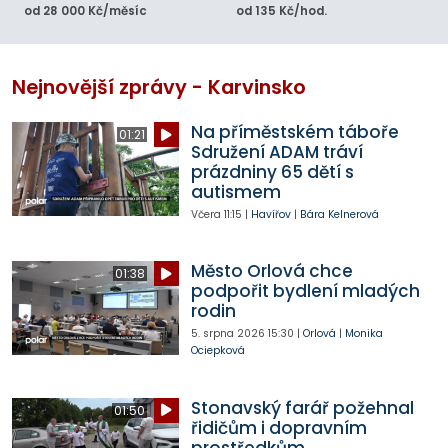
od 28 000 Kč/měsíc
od 135 Kč/hod.
Nejnovější zprávy - Karvinsko
Na příměstském táboře
01:21
Sdružení ADAM tráví
prázdniny 65 dětí s
autismem
Včera
11:15
|
Havířov
|
Bára Kelnerová
Město Orlová chce
01:38
podpořit bydlení mladých
rodin
5. srpna 2026
15:30
|
Orlová
|
Monika
Ociepková
Stonavský farář požehnal
01:50
řidičům i dopravním
prostředkům