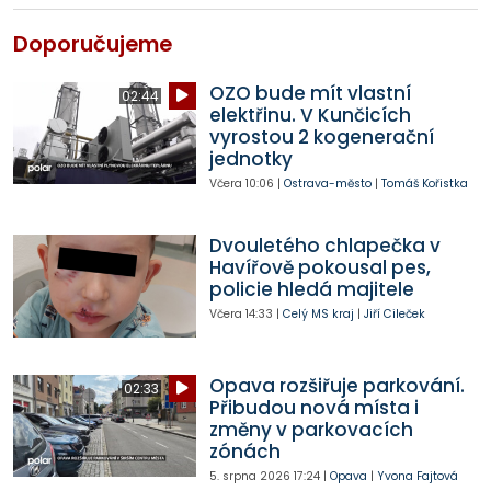
Doporučujeme
OZO bude mít vlastní
02:44
elektřinu. V Kunčicích
vyrostou 2 kogenerační
jednotky
Včera
10:06
|
Ostrava-město
|
Tomáš Kořistka
Dvouletého chlapečka v
Havířově pokousal pes,
policie hledá majitele
Včera
14:33
|
Celý MS kraj
|
Jiří Cileček
Opava rozšiřuje parkování.
02:33
Přibudou nová místa i
změny v parkovacích
zónách
5. srpna 2026
17:24
|
Opava
|
Yvona Fajtová