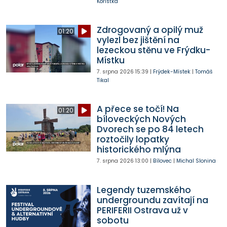
Kořistka
Zdrogovaný a opilý muž
01:20
vylezl bez jištění na
lezeckou stěnu ve Frýdku-
Místku
7. srpna 2026
15:39
|
Frýdek-Místek
|
Tomáš
Tikal
A přece se točí! Na
01:20
bíloveckých Nových
Dvorech se po 84 letech
roztočily lopatky
historického mlýna
7. srpna 2026
13:00
|
Bílovec
|
Michal Slonina
Legendy tuzemského
undergroundu zavítají na
PERIFERII Ostrava už v
sobotu