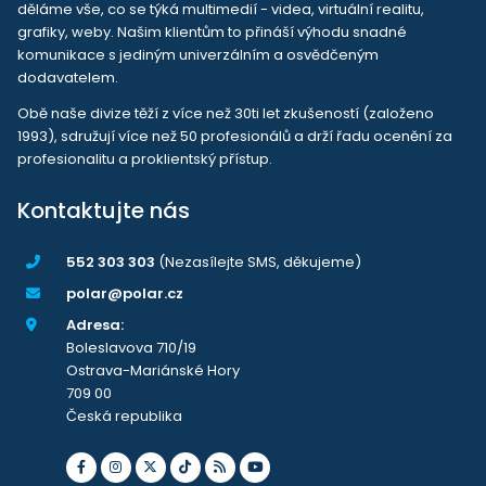
děláme vše, co se týká multimedií - videa, virtuální realitu,
grafiky, weby. Našim klientům to přináší výhodu snadné
komunikace s jediným univerzálním a osvědčeným
dodavatelem.
Obě naše divize těží z více než 30ti let zkušeností (založeno
1993), sdružují více než 50 profesionálů a drží řadu ocenění za
profesionalitu a proklientský přístup.
Kontaktujte nás
552 303 303
(Nezasílejte SMS, děkujeme)
polar@polar.cz
Adresa:
Boleslavova 710/19
Ostrava-Mariánské Hory
709 00
Česká republika