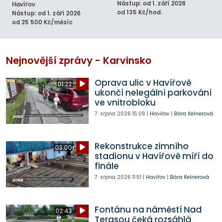
Nástup: od 1. září 2026
Havířov
od 135 Kč/hod.
Nástup: od 1. září 2026
od 25 500 Kč/měsíc
Nejnovější zprávy - Karvinsko
Oprava ulic v Havířově
01:22
ukončí nelegální parkování
ve vnitrobloku
7. srpna 2026
15:08
|
Havířov
|
Bára Kelnerová
Rekonstrukce zimního
03:00
stadionu v Havířově míří do
finále
7. srpna 2026
11:51
|
Havířov
|
Bára Kelnerová
Fontánu na náměstí Nad
02:43
Terasou čeká rozsáhlá