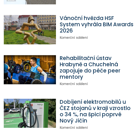
Vánoční hvězda HSF
System vyhrála BIM Awards
2026
Komerční sdělení
Rehabilitační ústav
Hrabyně a Chuchelná
zapojuje do péče peer
mentory
Komerční sdělení
Dobíjení elektromobilů u
ČEZ stojanů v kraji vzrostlo
o 34 %, na špici poprvé
Nový Jičín
Komerční sdělení