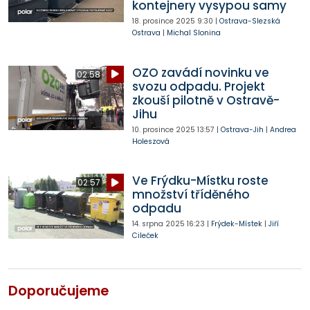
kontejnery vysypou samy
18. prosince 2025
9:30
|
Ostrava-Slezská
Ostrava
|
Michal Slonina
OZO zavádí novinku ve
02:58
svozu odpadu. Projekt
zkouší pilotně v Ostravě-
Jihu
10. prosince 2025
13:57
|
Ostrava-Jih
|
Andrea
Holeszová
Ve Frýdku-Místku roste
02:57
množství tříděného
odpadu
14. srpna 2025
16:23
|
Frýdek-Místek
|
Jiří
Cileček
Doporučujeme