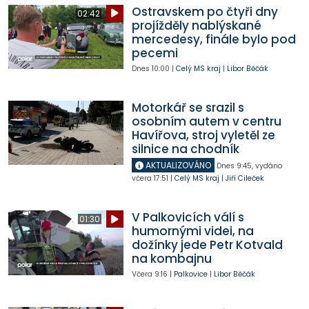
Ostravskem po čtyři dny
02:42
projížděly nablýskané
mercedesy, finále bylo pod
pecemi
Dnes
10:00
|
Celý MS kraj
|
Libor Běčák
Motorkář se srazil s
osobním autem v centru
Havířova, stroj vyletěl ze
silnice na chodník
AKTUALIZOVÁNO
Dnes
9:45
,
vydáno
včera
17:51
|
Celý MS kraj
|
Jiří Cileček
V Palkovicích válí s
01:30
humornými videi, na
dožínky jede Petr Kotvald
na kombajnu
Včera
9:16
|
Palkovice
|
Libor Běčák