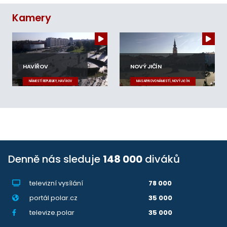
Kamery
HAVÍŘOV
NOVÝ JIČÍN
NÁMĚSTÍ REPUBLIKY, HAVÍŘOV
MASARYKOVO NÁMĚSTÍ, NOVÝ JIČÍN
Denně nás sleduje
148 000
diváků
televizní vysílání
78 000
portál polar.cz
35 000
televize.polar
35 000