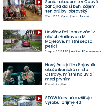
Senior akademie v Opavě
02:50
zahájila další běh. Zájem
seniorů byl obrovský
Včera
10:28
|
Opava
|
Yvona Fajtová
Havířov řeší parkování v
02:38
ulicích Haškova a M.
Majerové, místní sepsali
petici
7. srpna 2026
11:56
|
Havířov
|
Bára Kelnerová
Nový český film Bojovník
ukáže ikonická místa
Ostravy, místní ho uvidí
mezi prvními
Komerční sdělení
STOW Karviná rozšiřuje
05:00
výrobu, přijme 40