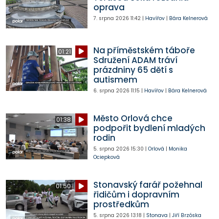
oprava
7. srpna 2026
11:42
|
Havířov
|
Bára Kelnerová
Na příměstském táboře
01:21
Sdružení ADAM tráví
prázdniny 65 dětí s
autismem
6. srpna 2026
11:15
|
Havířov
|
Bára Kelnerová
Město Orlová chce
01:38
podpořit bydlení mladých
rodin
5. srpna 2026
15:30
|
Orlová
|
Monika
Ociepková
Stonavský farář požehnal
01:50
řidičům i dopravním
prostředkům
5. srpna 2026
13:18
|
Stonava
|
Jiří Brzóska