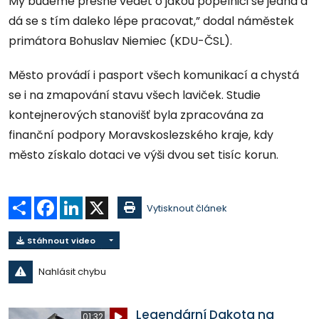
My budeme přesně vědět o jakou popelnici se jedná a
dá se s tím daleko lépe pracovat,” dodal náměstek
primátora Bohuslav Niemiec (KDU-ČSL).
Město provádí i pasport všech komunikací a chystá
se i na zmapování stavu všech laviček. Studie
kontejnerových stanovišť byla zpracována za
finanční podpory Moravskoslezského kraje, kdy
město získalo dotaci ve výši dvou set tisíc korun.
Sdílet
Facebook
LinkedIn
X
Vytisknout článek
Stáhnout video
Nahlásit chybu
Legendární Dakota na
01:32