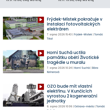
13.9.
15:00
, Celý MS kraj
10.11.
19:00
, Celý MS kraj
Frýdek-Místek pokračuje v
02:53
instalaci fotovoltaických
elektráren
7. srpna 2026
15:43
|
Frýdek-Místek
|
Tomáš
Tikal
Horní Suchá uctila
01:37
památku obětí Životické
tragédie u muralu
7. srpna 2026
10:24
|
Horní Suchá
|
Bára
Kelnerová
OZO bude mít vlastní
02:44
elektřinu. V Kunčicích
vyrostou 2 kogenerační
jednotky
6. srpna 2026
10:06
|
Ostrava-město
|
Tomáš