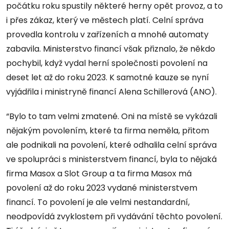
počátku roku spustily některé herny opět provoz, a to
i přes zákaz, který ve městech platí. Celní správa
provedla kontrolu v zařízeních a mnohé automaty
zabavila. Ministerstvo financí však přiznalo, že někdo
pochybil, když vydal herní společnosti povolení na
deset let až do roku 2023. K samotné kauze se nyní
vyjádřila i ministryně financí Alena Schillerová (ANO).
“Bylo to tam velmi zmatené. Oni na místě se vykázali
nějakým povolením, které ta firma neměla, přitom
ale podnikali na povolení, které odhalila celní správa
ve spolupráci s ministerstvem financí, byla to nějaká
firma Masox a Slot Group a ta firma Masox má
povolení až do roku 2023 vydané ministerstvem
financí. To povolení je ale velmi nestandardní,
neodpovídá zvyklostem při vydávání těchto povolení.