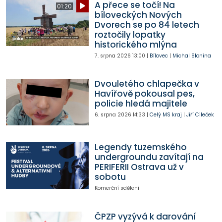
A přece se točí! Na
01:20
bíloveckých Nových
Dvorech se po 84 letech
roztočily lopatky
historického mlýna
7. srpna 2026
13:00
|
Bílovec
|
Michal Slonina
Dvouletého chlapečka v
Havířově pokousal pes,
policie hledá majitele
6. srpna 2026
14:33
|
Celý MS kraj
|
Jiří Cileček
Legendy tuzemského
undergroundu zavítají na
PERIFERII Ostrava už v
sobotu
Komerční sdělení
ČPZP vyzývá k darování