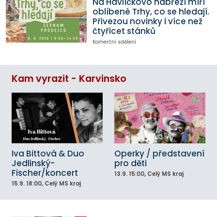
Na Havlíčkovo nábřeží míří
oblíbené Trhy, co se hledají.
Přivezou novinky i více než
čtyřicet stánků
Komerční sdělení
Kam vyrazit - Karvinsko
Iva Bittová & Duo
Operky / představení
Jedlinský-
pro děti
Fischer/koncert
13.9.
15:00
, Celý MS kraj
15.9.
18:00
, Celý MS kraj