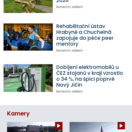
2026
Komerční sdělení
Rehabilitační ústav
Hrabyně a Chuchelná
zapojuje do péče peer
mentory
Komerční sdělení
Dobíjení elektromobilů u
ČEZ stojanů v kraji vzrostlo
o 34 %, na špici poprvé
Nový Jičín
Komerční sdělení
Kamery