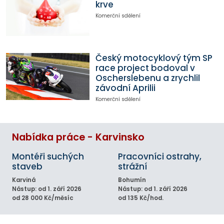
krve
Komerční sdělení
Český motocyklový tým SP
race project bodoval v
Oscherslebenu a zrychlil
závodní Aprilii
Komerční sdělení
Nabídka práce - Karvinsko
Montéři suchých
Pracovníci ostrahy,
staveb
strážní
Karviná
Bohumín
Nástup: od 1. září 2026
Nástup: od 1. září 2026
od 28 000 Kč/měsíc
od 135 Kč/hod.