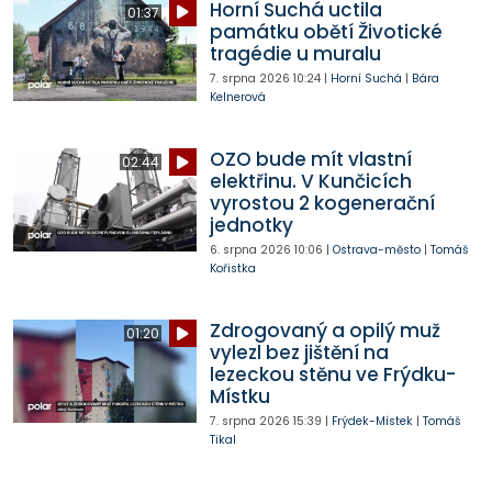
Horní Suchá uctila
01:37
památku obětí Životické
tragédie u muralu
7. srpna 2026
10:24
|
Horní Suchá
|
Bára
Kelnerová
OZO bude mít vlastní
02:44
elektřinu. V Kunčicích
vyrostou 2 kogenerační
jednotky
6. srpna 2026
10:06
|
Ostrava-město
|
Tomáš
Kořistka
Zdrogovaný a opilý muž
01:20
vylezl bez jištění na
lezeckou stěnu ve Frýdku-
Místku
7. srpna 2026
15:39
|
Frýdek-Místek
|
Tomáš
Tikal