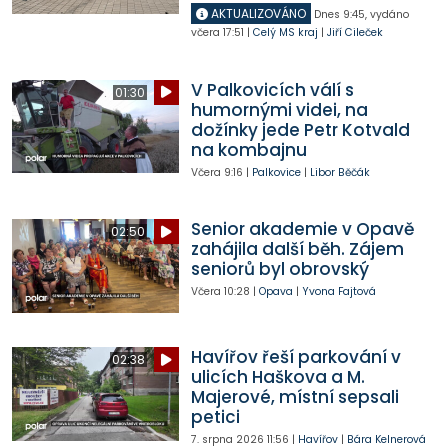
AKTUALIZOVÁNO
Dnes
9:45
,
vydáno
včera
17:51
|
Celý MS kraj
|
Jiří Cileček
V Palkovicích válí s
01:30
humornými videi, na
dožínky jede Petr Kotvald
na kombajnu
Včera
9:16
|
Palkovice
|
Libor Běčák
Senior akademie v Opavě
02:50
zahájila další běh. Zájem
seniorů byl obrovský
Včera
10:28
|
Opava
|
Yvona Fajtová
Havířov řeší parkování v
02:38
ulicích Haškova a M.
Majerové, místní sepsali
petici
7. srpna 2026
11:56
|
Havířov
|
Bára Kelnerová