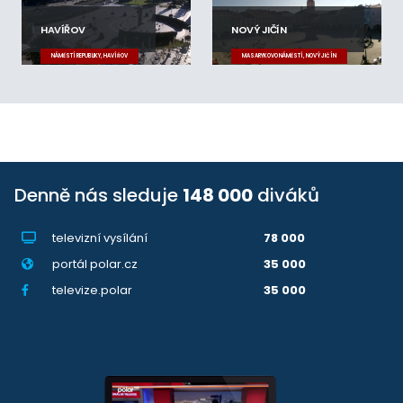
HAVÍŘOV
NOVÝ JIČÍN
NÁMĚSTÍ REPUBLIKY, HAVÍŘOV
MASARYKOVO NÁMĚSTÍ, NOVÝ JIČÍN
Denně nás sleduje
148 000
diváků
televizní vysílání
78 000
portál polar.cz
35 000
televize.polar
35 000