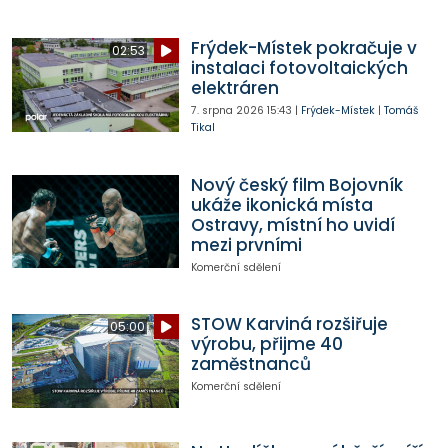
Frýdek-Místek pokračuje v
02:53
instalaci fotovoltaických
elektráren
7. srpna 2026
15:43
|
Frýdek-Místek
|
Tomáš
Tikal
Nový český film Bojovník
ukáže ikonická místa
Ostravy, místní ho uvidí
mezi prvními
Komerční sdělení
STOW Karviná rozšiřuje
05:00
výrobu, přijme 40
zaměstnanců
Komerční sdělení