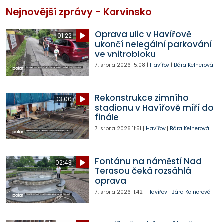
Nejnovější zprávy - Karvinsko
Oprava ulic v Havířově
01:22
ukončí nelegální parkování
ve vnitrobloku
7. srpna 2026
15:08
|
Havířov
|
Bára Kelnerová
Rekonstrukce zimního
03:00
stadionu v Havířově míří do
finále
7. srpna 2026
11:51
|
Havířov
|
Bára Kelnerová
Fontánu na náměstí Nad
02:43
Terasou čeká rozsáhlá
oprava
7. srpna 2026
11:42
|
Havířov
|
Bára Kelnerová