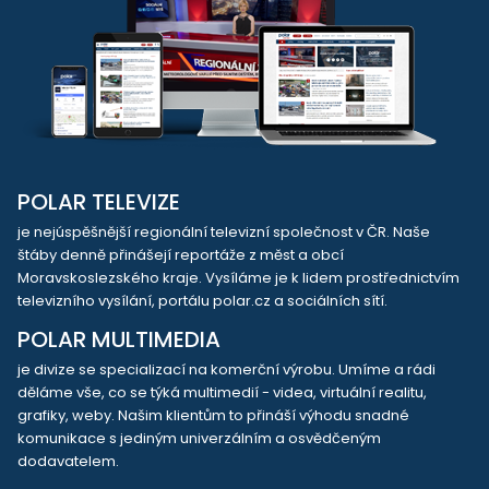
POLAR TELEVIZE
je nejúspěšnější regionální televizní společnost v ČR. Naše
štáby denně přinášejí reportáže z měst a obcí
Moravskoslezského kraje. Vysíláme je k lidem prostřednictvím
televizního vysílání, portálu polar.cz a sociálních sítí.
POLAR MULTIMEDIA
je divize se specializací na komerční výrobu. Umíme a rádi
děláme vše, co se týká multimedií - videa, virtuální realitu,
grafiky, weby. Našim klientům to přináší výhodu snadné
komunikace s jediným univerzálním a osvědčeným
dodavatelem.