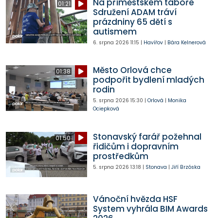
Na příměstském táboře
01:21
Sdružení ADAM tráví
prázdniny 65 dětí s
autismem
6. srpna 2026
11:15
|
Havířov
|
Bára Kelnerová
Město Orlová chce
01:38
podpořit bydlení mladých
rodin
5. srpna 2026
15:30
|
Orlová
|
Monika
Ociepková
Stonavský farář požehnal
01:50
řidičům i dopravním
prostředkům
5. srpna 2026
13:18
|
Stonava
|
Jiří Brzóska
Vánoční hvězda HSF
System vyhrála BIM Awards