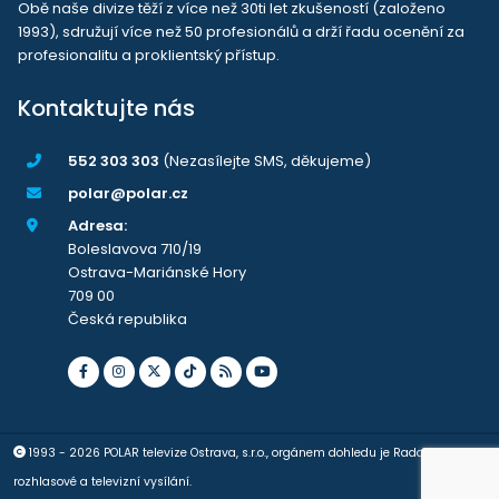
Obě naše divize těží z více než 30ti let zkušeností (založeno
1993), sdružují více než 50 profesionálů a drží řadu ocenění za
profesionalitu a proklientský přístup.
Kontaktujte nás
552 303 303
(Nezasílejte SMS, děkujeme)
polar@polar.cz
Adresa:
Boleslavova 710/19
Ostrava-Mariánské Hory
709 00
Česká republika
1993 - 2026 POLAR televize Ostrava, s.r.o., orgánem dohledu je Rada pro
rozhlasové a televizní vysílání.