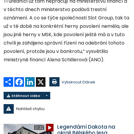
Ti úředníci už tam nepracují na ministerstvu financí a
v těchto dnech ministerstvo podává trestní
oznámení. A co se týče společnosti Slot Group, tak ta
už v té době na konkrétní herny povolení neměla, ale
jsou jiné herny v MSK, kde povolení ještě má a v tuto
chvíli je zahájeno správní řízení na odebrání tohoto
povolení, protože jsou v bankrotu,” vysvětlila
ministryně financí Alena Schillerová (ANO).
Sdílet
Facebook
LinkedIn
X
Vytisknout článek
Stáhnout video
Nahlásit chybu
Legendární Dakota na
01:32
okraji Bělského lesa