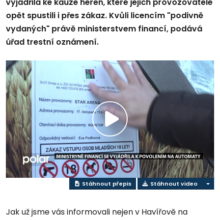
vyjádřila ke kauze heren, které jejich provozovatelé
opět spustili i přes zákaz. Kvůli licencím "podivně
vydaných" právě ministerstvem financí, podává
úřad trestní oznámení.
Přehrát
video
Stáhnout přepis
Stáhnout video
Jak už jsme vás informovali nejen v Havířově na