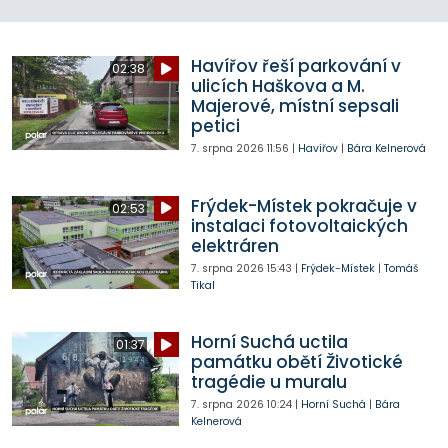
Havířov řeší parkování v
02:38
ulicích Haškova a M.
Majerové, místní sepsali
petici
7. srpna 2026
11:56
|
Havířov
|
Bára Kelnerová
Frýdek-Místek pokračuje v
02:53
instalaci fotovoltaických
elektráren
7. srpna 2026
15:43
|
Frýdek-Místek
|
Tomáš
Tikal
Horní Suchá uctila
01:37
památku obětí Životické
tragédie u muralu
7. srpna 2026
10:24
|
Horní Suchá
|
Bára
Kelnerová