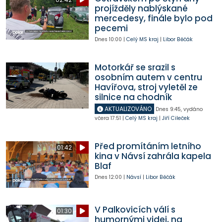
projížděly nablýskané
mercedesy, finále bylo pod
pecemi
Dnes
10:00
|
Celý MS kraj
|
Libor Běčák
Motorkář se srazil s
osobním autem v centru
Havířova, stroj vyletěl ze
silnice na chodník
AKTUALIZOVÁNO
Dnes
9:45
,
vydáno
včera
17:51
|
Celý MS kraj
|
Jiří Cileček
Před promítáním letního
01:42
kina v Návsí zahrála kapela
Blaf
Dnes
12:00
|
Návsí
|
Libor Běčák
V Palkovicích válí s
01:30
humornými videi, na