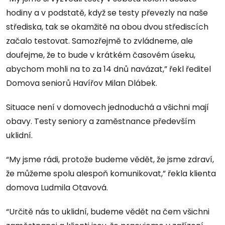
hodiny a v podstatě, když se testy převezly na naše
střediska, tak se okamžitě na obou dvou střediscích
začalo testovat. Samozřejmě to zvládneme, ale
doufejme, že to bude v krátkém časovém úseku,
abychom mohli na to za 14 dnů navázat,” řekl ředitel
Domova seniorů Havířov Milan Dlábek.
Situace není v domovech jednoduchá a všichni mají
obavy. Testy seniory a zaměstnance především
uklidní.
“My jsme rádi, protože budeme vědět, že jsme zdraví,
že můžeme spolu alespoň komunikovat,” řekla klienta
domova Ludmila Otavová.
“Určitě nás to uklidní, budeme vědět na čem všichni