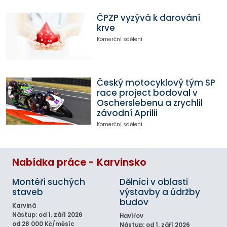
ČPZP vyzývá k darování
krve
Komerční sdělení
Český motocyklový tým SP
race project bodoval v
Oscherslebenu a zrychlil
závodní Aprilii
Komerční sdělení
Nabídka práce - Karvinsko
Montéři suchých
Dělníci v oblasti
staveb
výstavby a údržby
budov
Karviná
Nástup: od 1. září 2026
Havířov
od 28 000 Kč/měsíc
Nástup: od 1. září 2026