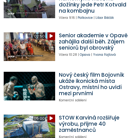
dožínky jede Petr Kotvald
na kombajnu
Včera
9:16
|
Palkovice
|
Libor Běčák
Senior akademie v Opavě
02:50
zahájila další běh. Zájem
seniorů byl obrovský
Včera
10:28
|
Opava
|
Yvona Fajtová
Nový český film Bojovník
ukáže ikonická místa
Ostravy, místní ho uvidí
mezi prvními
Komerční sdělení
STOW Karviná rozšiřuje
05:00
výrobu, přijme 40
zaměstnanců
Komerční sdělení