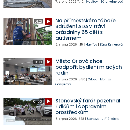
7. srpna 2026
11:42
|
Havířov
|
Bára Kelnerová
Na příměstském táboře
01:21
Sdružení ADAM tráví
prázdniny 65 dětí s
autismem
6. srpna 2026
11:15
|
Havířov
|
Bára Kelnerová
Město Orlová chce
01:38
podpořit bydlení mladých
rodin
5. srpna 2026
15:30
|
Orlová
|
Monika
Ociepková
Stonavský farář požehnal
01:50
řidičům i dopravním
prostředkům
5. srpna 2026
13:18
|
Stonava
|
Jiří Brzóska