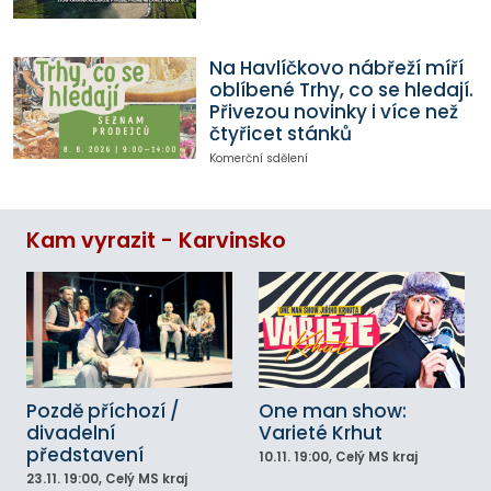
Na Havlíčkovo nábřeží míří
oblíbené Trhy, co se hledají.
Přivezou novinky i více než
čtyřicet stánků
Komerční sdělení
Kam vyrazit - Karvinsko
Pozdě příchozí /
One man show:
divadelní
Varieté Krhut
představení
10.11.
19:00
, Celý MS kraj
23.11.
19:00
, Celý MS kraj