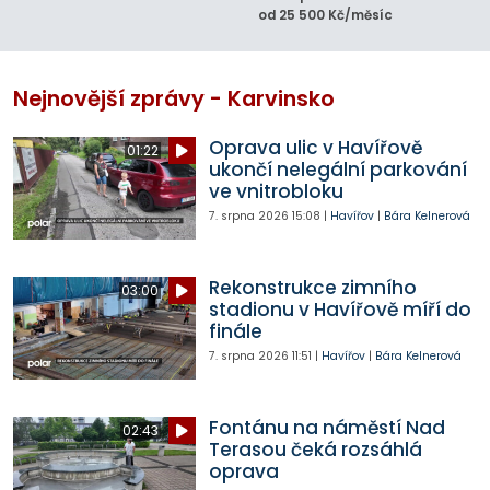
od 25 500 Kč/měsíc
Nejnovější zprávy - Karvinsko
Oprava ulic v Havířově
01:22
ukončí nelegální parkování
ve vnitrobloku
7. srpna 2026
15:08
|
Havířov
|
Bára Kelnerová
Rekonstrukce zimního
03:00
stadionu v Havířově míří do
finále
7. srpna 2026
11:51
|
Havířov
|
Bára Kelnerová
Fontánu na náměstí Nad
02:43
Terasou čeká rozsáhlá
oprava