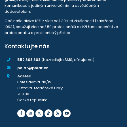
komunikace s jediným univerzálním a osvědčeným
dodavatelem.
Obě naše divize těží z více než 30ti let zkušeností (založeno
1993), sdružují více než 50 profesionálů a drží řadu ocenění za
profesionalitu a proklientský přístup.
Kontaktujte nás
552 303 303
(Nezasílejte SMS, děkujeme)
polar@polar.cz
Adresa:
Boleslavova 710/19
Ostrava-Mariánské Hory
709 00
Česká republika