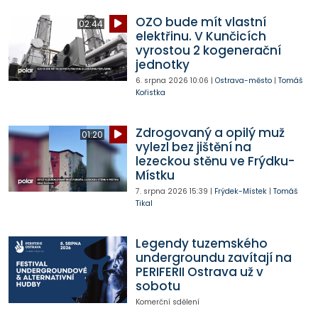
OZO bude mít vlastní
02:44
elektřinu. V Kunčicích
vyrostou 2 kogenerační
jednotky
6. srpna 2026
10:06
|
Ostrava-město
|
Tomáš
Kořistka
Zdrogovaný a opilý muž
01:20
vylezl bez jištění na
lezeckou stěnu ve Frýdku-
Místku
7. srpna 2026
15:39
|
Frýdek-Místek
|
Tomáš
Tikal
Legendy tuzemského
undergroundu zavítají na
PERIFERII Ostrava už v
sobotu
Komerční sdělení