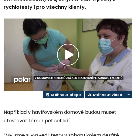
rychlotesty i pro všechny klienty.
Přehrát
video
Stáhnout přepis
Stáhnout video
Například v havířovském domově budou muset
otestovat téměř pět set lidí.
“My jsme si vyzvedli testy v sobotu kolem desáté