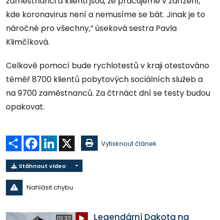
zaměstnanci a klienti jsou, že pracujeme v zařízení,
kde koronavirus není a nemusíme se bát. Jinak je to
náročné pro všechny,” úseková sestra Pavla
Klimčíková.
Celkově pomocí bude rychlotestů v kraji otestováno
téměř 8700 klientů pobytových sociálních služeb a
na 9700 zaměstnanců. Za čtrnáct dní se testy budou
opakovat.
Sdílet
Facebook
LinkedIn
X
Vytisknout článek
Stáhnout video
Nahlásit chybu
Legendární Dakota na
01:32