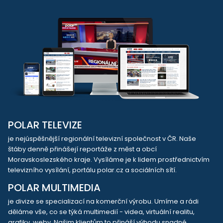
POLAR TELEVIZE
je nejúspěšnější regionální televizní společnost v ČR. Naše
štáby denně přinášejí reportáže z měst a obcí
Moravskoslezského kraje. Vysíláme je k lidem prostřednictvím
televizního vysílání, portálu polar.cz a sociálních sítí.
POLAR MULTIMEDIA
je divize se specializací na komerční výrobu. Umíme a rádi
děláme vše, co se týká multimedií - videa, virtuální realitu,
grafiky, weby. Našim klientům to přináší výhodu snadné