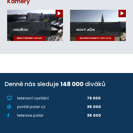
Kamery
HAVÍŘOV
NOVÝ JIČÍN
NÁMĚSTÍ REPUBLIKY, HAVÍŘOV
MASARYKOVO NÁMĚSTÍ, NOVÝ JIČÍN
Denně nás sleduje
148 000
diváků
televizní vysílání
78 000
portál polar.cz
35 000
televize.polar
35 000