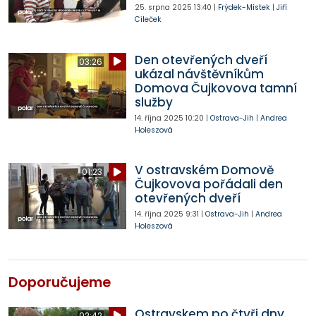
25. srpna 2025
13:40
|
Frýdek-Místek
|
Jiří
Cileček
Den otevřených dveří
03:26
ukázal návštěvníkům
Domova Čujkovova tamní
služby
14. října 2025
10:20
|
Ostrava-Jih
|
Andrea
Holeszová
V ostravském Domově
01:23
Čujkovova pořádali den
otevřených dveří
14. října 2025
9:31
|
Ostrava-Jih
|
Andrea
Holeszová
Doporučujeme
Ostravskem po čtyři dny
02:42