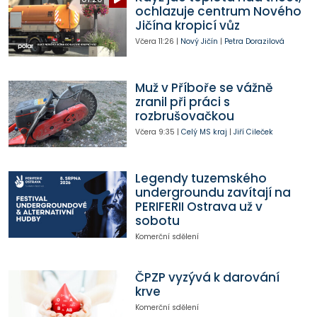
ochlazuje centrum Nového
Jičína kropicí vůz
Včera
11:26
|
Nový Jičín
|
Petra Dorazilová
Muž v Příboře se vážně
zranil při práci s
rozbrušovačkou
Včera
9:35
|
Celý MS kraj
|
Jiří Cileček
Legendy tuzemského
undergroundu zavítají na
PERIFERII Ostrava už v
sobotu
Komerční sdělení
ČPZP vyzývá k darování
krve
Komerční sdělení