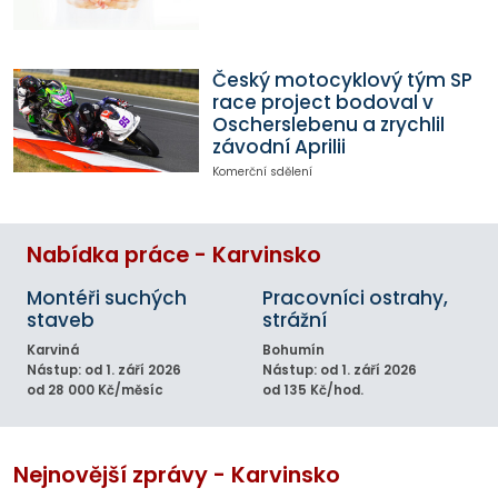
Český motocyklový tým SP
race project bodoval v
Oscherslebenu a zrychlil
závodní Aprilii
Komerční sdělení
Nabídka práce - Karvinsko
Montéři suchých
Pracovníci ostrahy,
staveb
strážní
Karviná
Bohumín
Nástup: od 1. září 2026
Nástup: od 1. září 2026
od 28 000 Kč/měsíc
od 135 Kč/hod.
Nejnovější zprávy - Karvinsko