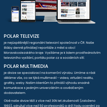
POLAR TELEVIZE
je nejúspěšnější regionální televizní společnost v ČR. Naše
štáby denně přinášejí reportáže z měst a obcí
Moravskoslezského kraje. Vysíláme je k lidem prostřednictvím
televizního vysílání, portálu polar.cz a sociálních sítí.
POLAR MULTIMEDIA
je divize se specializací na komerční výrobu. Umíme a rádi
děláme vše, co se týká multimedií - videa, virtuální realitu,
grafiky, weby. Našim klientům to přináší výhodu snadné
komunikace s jediným univerzálním a osvědčeným
dodavatelem.
Obě naše divize těží z více než 30ti let zkušeností (založeno
1993), sdružují více než 50 profesionálů a drží řadu ocenění za