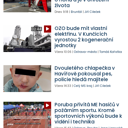
života
Dnes
9:18
|
Bruntál
|
Jiří Cileček
OZO bude mít vlastní
02:44
elektřinu. V Kunčicích
vyrostou 2 kogenerační
jednotky
Včera
10:06
|
Ostrava-město
|
Tomáš Kořistka
Dvouletého chlapečka v
Havířově pokousal pes,
policie hledá majitele
Včera
14:33
|
Celý MS kraj
|
Jiří Cileček
Poruba přivítá ME hasičů v
01:31
požárním sportu. Kromě
sportovních výkonů bude k
vidění i technika