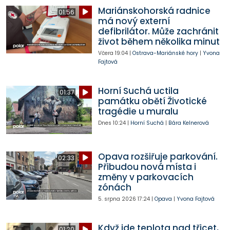
Mariánskohorská radnice
01:56
má nový externí
defibrilátor. Může zachránit
život během několika minut
Včera
19:04
|
Ostrava-Mariánské hory
|
Yvona
Fajtová
Horní Suchá uctila
01:37
památku obětí Životické
tragédie u muralu
Dnes
10:24
|
Horní Suchá
|
Bára Kelnerová
Opava rozšiřuje parkování.
02:33
Přibudou nová místa i
změny v parkovacích
zónách
5. srpna 2026
17:24
|
Opava
|
Yvona Fajtová
Když jde teplota nad třicet,
01:20