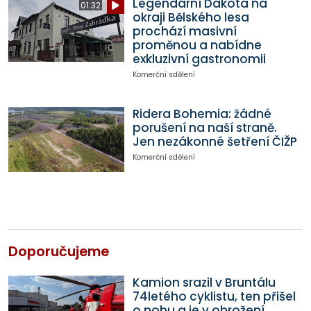
Legendární Dakota na
01:32
okraji Bělského lesa
prochází masivní
proměnou a nabídne
exkluzivní gastronomii
Komerční sdělení
Ridera Bohemia: žádné
porušení na naší straně.
Jen nezákonné šetření ČIŽP
Komerční sdělení
Doporučujeme
Kamion srazil v Bruntálu
74letého cyklistu, ten přišel
o nohu a je v ohrožení