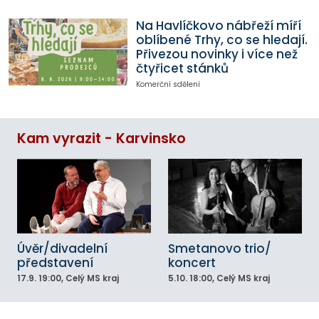
Na Havlíčkovo nábřeží míří
oblíbené Trhy, co se hledají.
Přivezou novinky i více než
čtyřicet stánků
Komerční sdělení
Kam vyrazit - Karvinsko
Úvěr/divadelní
Smetanovo trio/
představení
koncert
17.9.
19:00
, Celý MS kraj
5.10.
18:00
, Celý MS kraj