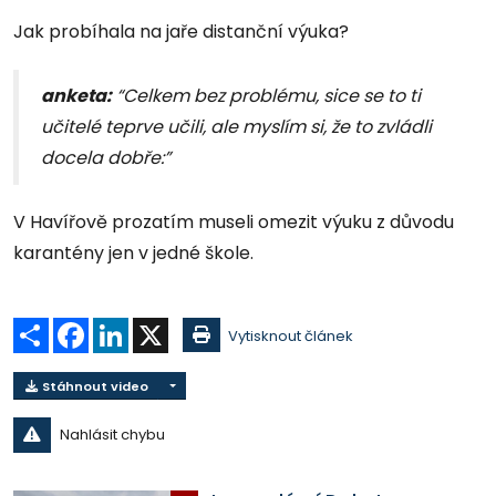
Jak probíhala na jaře distanční výuka?
anketa:
“Celkem bez problému, sice se to ti
učitelé teprve učili, ale myslím si, že to zvládli
docela dobře:”
V Havířově prozatím museli omezit výuku z důvodu
karantény jen v jedné škole.
Sdílet
Facebook
LinkedIn
X
Vytisknout článek
Stáhnout video
Nahlásit chybu