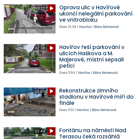
Oprava ulic v Havířově
01:22
ukončí nelegální parkování
ve vnitrobloku
Dnes
15:08
|
Havířov
|
Bára Kelnerová
Havířov řeší parkování v
02:38
ulicích Haškova a M.
Majerové, místní sepsali
petici
Dnes
11:56
|
Havířov
|
Bára Kelnerová
Rekonstrukce zimního
03:00
stadionu v Havířově míří do
finále
Dnes
11:51
|
Havířov
|
Bára Kelnerová
Fontánu na náměstí Nad
02:43
Terasou čeká rozsáhlá