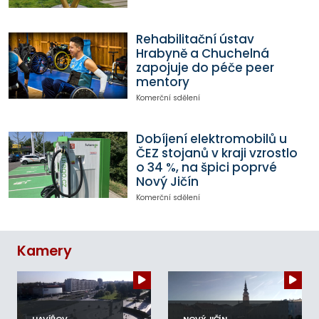
Rehabilitační ústav
Hrabyně a Chuchelná
zapojuje do péče peer
mentory
Komerční sdělení
Dobíjení elektromobilů u
ČEZ stojanů v kraji vzrostlo
o 34 %, na špici poprvé
Nový Jičín
Komerční sdělení
Kamery
HAVÍŘOV
NOVÝ JIČÍN