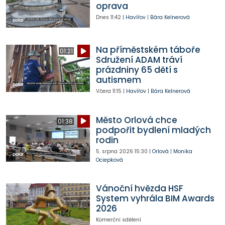
oprava
Dnes
11:42
|
Havířov
|
Bára Kelnerová
Na příměstském táboře
01:21
Sdružení ADAM tráví
prázdniny 65 dětí s
autismem
Včera
11:15
|
Havířov
|
Bára Kelnerová
Město Orlová chce
01:38
podpořit bydlení mladých
rodin
5. srpna 2026
15:30
|
Orlová
|
Monika
Ociepková
Vánoční hvězda HSF
System vyhrála BIM Awards
2026
Komerční sdělení