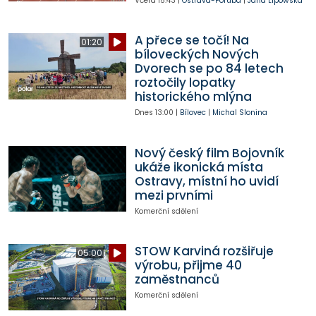
Včera
15:43
|
Ostrava-Poruba
|
Jana Lipowská
A přece se točí! Na
01:20
bíloveckých Nových
Dvorech se po 84 letech
roztočily lopatky
historického mlýna
Dnes
13:00
|
Bílovec
|
Michal Slonina
Nový český film Bojovník
ukáže ikonická místa
Ostravy, místní ho uvidí
mezi prvními
Komerční sdělení
STOW Karviná rozšiřuje
05:00
výrobu, přijme 40
zaměstnanců
Komerční sdělení