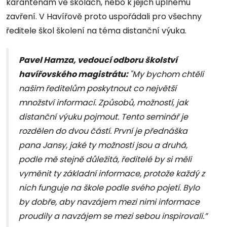
karanténám ve školách, nebo k jejich úplnému
zavření. V Havířově proto uspořádali pro všechny
ředitele škol školení na téma distanční výuka.
Pavel Hamza, vedoucí odboru školství
havířovského magistrátu:
"My bychom chtěli
našim ředitelům poskytnout co největší
množství informací. Způsobů, možností, jak
distanční výuku pojmout. Tento seminář je
rozdělen do dvou částí. První je přednáška
pana Jansy, jaké ty možnosti jsou a druhá,
podle mě stejně důležitá, ředitelé by si měli
vyměnit ty základní informace, protože každý z
nich funguje na škole podle svého pojetí. Bylo
by dobře, aby navzájem mezi nimi informace
proudily a navzájem se mezi sebou inspirovali.”