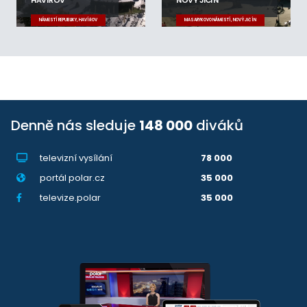
NÁMĚSTÍ REPUBLIKY, HAVÍŘOV
MASARYKOVO NÁMĚSTÍ, NOVÝ JIČÍN
Denně nás sleduje
148 000
diváků
televizní vysílání
78 000
portál polar.cz
35 000
televize.polar
35 000