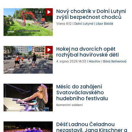
Nový chodník v Dolní Lutyni
01:41
zvýší bezpečnost chodců
Včera
8:12
|
Dolní Lutyně
|
Libor Běčák
Hokej na dvorcích opět
01:21
rozhýbal havířovské děti
4. srpna 2026
14:33
|
Havířov
|
Bára Kelnerová
Měsíc do zahájení
Svatováclavského
hudebního festivalu
Komerční sdělení
Déšť Ladnou Čeladnou
nezastavil. Jana Kirschner a