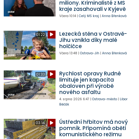
miliony. Kriminalisté z MS
kraje zasahovali v Kyjevě
Včera
10:14
|
Celý MS kraj
|
Anna Břenková
Lezecká stěna v Ostravě-
01:22
Jihu vznikla díky malé
holčičce
Včera
13:48
|
Ostrava-Jih
|
Anna Břenková
Rychlost opravy Rudné
01:33
limituje jen kapacita
obaloven při výrobě
nového asfaltu
4. srpna 2026
6:47
|
Ostrava-město
|
Libor
Běčák
Ústřední hřbitov má nový
03:14
pomník. Připomíná oběti
komunistického režimu