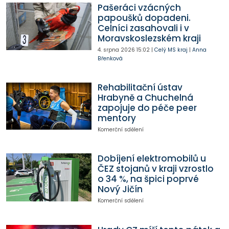
Pašeráci vzácných
papoušků dopadeni.
Celníci zasahovali i v
Moravskoslezském kraji
4. srpna 2026
15:02
|
Celý MS kraj
|
Anna
Břenková
Rehabilitační ústav
Hrabyně a Chuchelná
zapojuje do péče peer
mentory
Komerční sdělení
Dobíjení elektromobilů u
ČEZ stojanů v kraji vzrostlo
o 34 %, na špici poprvé
Nový Jičín
Komerční sdělení