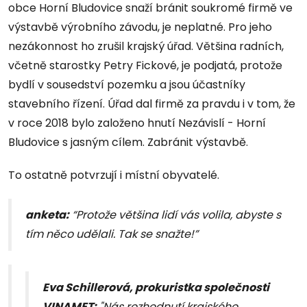
obce Horní Bludovice snaží bránit soukromé firmě ve
výstavbě výrobního závodu, je neplatné. Pro jeho
nezákonnost ho zrušil krajský úřad. Většina radních,
včetně starostky Petry Fickové, je podjatá, protože
bydlí v sousedství pozemku a jsou účastníky
stavebního řízení. Úřad dal firmě za pravdu i v tom, že
v roce 2018 bylo založeno hnutí Nezávislí - Horní
Bludovice s jasným cílem. Zabránit výstavbě.
To ostatně potvrzují i místní obyvatelé.
anketa:
“Protože většina lidí vás volila, abyste s
tím něco udělali. Tak se snažte!”
Eva Schillerová, prokuristka společnosti
VINAMET:
"Nás rozhodnutí krajského