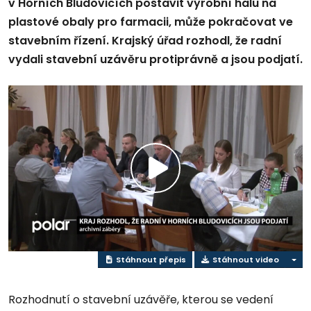
v Horních Bludovicích postavit výrobní halu na
plastové obaly pro farmacii, může pokračovat ve
stavebním řízení. Krajský úřad rozhodl, že radní
vydali stavební uzávěru protiprávně a jsou podjatí.
Přehrát
video
Stáhnout přepis
Stáhnout video
Rozhodnutí o stavební uzávěře, kterou se vedení