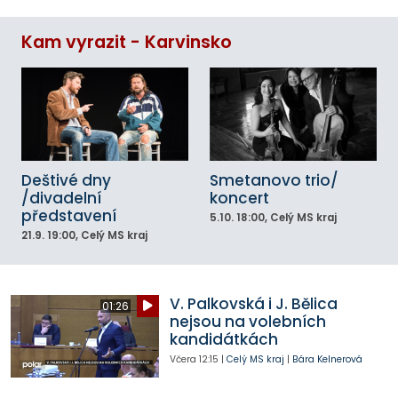
Kam vyrazit - Karvinsko
Deštivé dny
Smetanovo trio/
/divadelní
koncert
představení
5.10.
18:00
, Celý MS kraj
21.9.
19:00
, Celý MS kraj
V. Palkovská i J. Bělica
01:26
nejsou na volebních
kandidátkách
Včera
12:15
|
Celý MS kraj
|
Bára Kelnerová