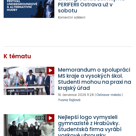
PERIFERII Ostrava už v
sobotu
Komerční sdělení
K tématu
Memorandum o spolupráci
01:19
MS kraje a vysokých škol.
Studenti mohou na praxi na
krajský úřad
16. července 2026
11:28
|
Ostrava-město
|
Yvona Fajtová
Nejlepší logo vymysleli
01:21
gymnazisté z Hrabůvky.
Studentská firma vyrábí
voskové ubrousky