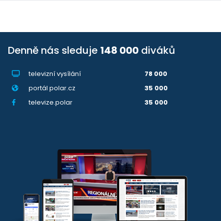
Denně nás sleduje
148 000
diváků
televizní vysílání
78 000
portál polar.cz
35 000
televize.polar
35 000