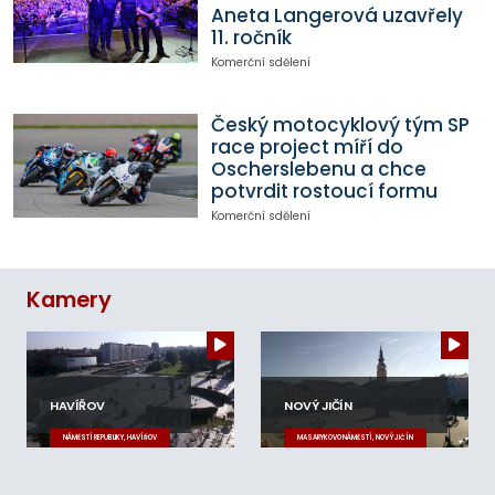
Aneta Langerová uzavřely
11. ročník
Komerční sdělení
Český motocyklový tým SP
race project míří do
Oscherslebenu a chce
potvrdit rostoucí formu
Komerční sdělení
Kamery
HAVÍŘOV
NOVÝ JIČÍN
NÁMĚSTÍ REPUBLIKY, HAVÍŘOV
MASARYKOVO NÁMĚSTÍ, NOVÝ JIČÍN