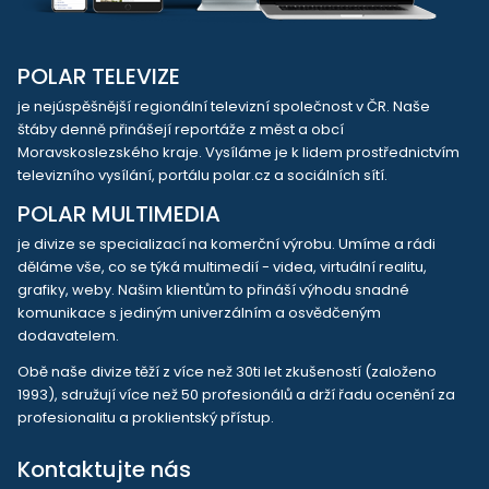
POLAR TELEVIZE
je nejúspěšnější regionální televizní společnost v ČR. Naše
štáby denně přinášejí reportáže z měst a obcí
Moravskoslezského kraje. Vysíláme je k lidem prostřednictvím
televizního vysílání, portálu polar.cz a sociálních sítí.
POLAR MULTIMEDIA
je divize se specializací na komerční výrobu. Umíme a rádi
děláme vše, co se týká multimedií - videa, virtuální realitu,
grafiky, weby. Našim klientům to přináší výhodu snadné
komunikace s jediným univerzálním a osvědčeným
dodavatelem.
Obě naše divize těží z více než 30ti let zkušeností (založeno
1993), sdružují více než 50 profesionálů a drží řadu ocenění za
profesionalitu a proklientský přístup.
Kontaktujte nás