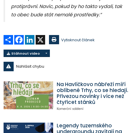
protiprávní. Navíc, pokud by ho takto vydali, tak
to obec bude stát nemalé prostředky.”
Sdílet
Facebook
LinkedIn
X
Vytisknout článek
Stáhnout video
Nahlásit chybu
Na Havlíčkovo nábřeží míří
oblíbené Trhy, co se hledají.
Přivezou novinky i více než
čtyřicet stánků
Komerční sdělení
Legendy tuzemského
undergroundu zavítají na