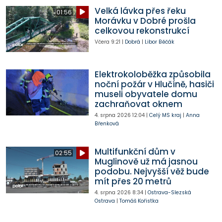
Velká lávka přes řeku
01:56
Morávku v Dobré prošla
celkovou rekonstrukcí
Včera
9:21
|
Dobrá
|
Libor Běčák
Elektrokoloběžka způsobila
noční požár v Hlučíně, hasiči
museli obyvatele domu
zachraňovat oknem
4. srpna 2026
12:04
|
Celý MS kraj
|
Anna
Břenková
Multifunkční dům v
02:55
Muglinově už má jasnou
podobu. Nejvyšší věž bude
mít přes 20 metrů
4. srpna 2026
8:34
|
Ostrava-Slezská
Ostrava
|
Tomáš Kořistka