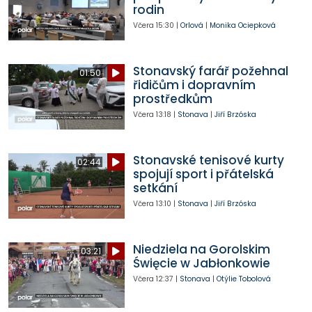
rodin
Včera
15:30
|
Orlová
|
Monika Ociepková
Stonavský farář požehnal
01:50
řidičům i dopravním
prostředkům
Včera
13:18
|
Stonava
|
Jiří Brzóska
Stonavské tenisové kurty
02:44
spojují sport i přátelská
setkání
Včera
13:10
|
Stonava
|
Jiří Brzóska
Niedziela na Gorolskim
03:21
Święcie w Jabłonkowie
Včera
12:37
|
Stonava
|
Otýlie Tobolová