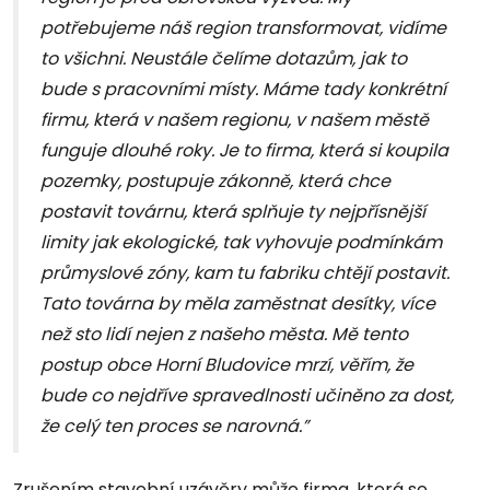
potřebujeme náš region transformovat, vidíme
to všichni. Neustále čelíme dotazům, jak to
bude s pracovními místy. Máme tady konkrétní
firmu, která v našem regionu, v našem městě
funguje dlouhé roky. Je to firma, která si koupila
pozemky, postupuje zákonně, která chce
postavit továrnu, která splňuje ty nejpřísnější
limity jak ekologické, tak vyhovuje podmínkám
průmyslové zóny, kam tu fabriku chtějí postavit.
Tato továrna by měla zaměstnat desítky, více
než sto lidí nejen z našeho města. Mě tento
postup obce Horní Bludovice mrzí, věřím, že
bude co nejdříve spravedlnosti učiněno za dost,
že celý ten proces se narovná.”
Zrušením stavební uzávěry může firma, která se