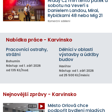
Hrady CZ míří tento pátek a
sobotu na Veveří s
Danielem Landou, Mirai,
Rybičkami 48 nebo Mig 21
Komerční sdělení
Nabídka práce - Karvinsko
Pracovníci ostrahy,
Dělníci v oblasti
strážní
výstavby a údržby
budov
Bohumín
Nástup: od 1. září 2026
Havířov
od 135 Kč/hod.
Nástup: od 1. září 2026
od 25 500 Kč/měsíc
Nejnovější zprávy - Karvinsko
Město Orlová chce
01:38
podpořit bydlení mladých