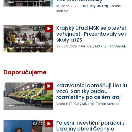
19. ledna 2026
13:16
|
Celý MS kraj
|
Tomáš
Kořistka
Krajský úřad MSK se otevřel
01:24
veřejnosti. Prezentovaly se i
školy a IZS
29. září 2025
14:04
|
Celý MS kraj
|
Jiří Cileček
Doporučujeme
Zdravotníci obměňují flotilu
01:18
vozů. Sanitky budou
rozmístěny po celém kraji
Včera
14:17
|
Celý MS kraj
|
Tomáš Kořistka
Falešní investiční poradci z
03:02
Ukrajiny obrali Čechy o