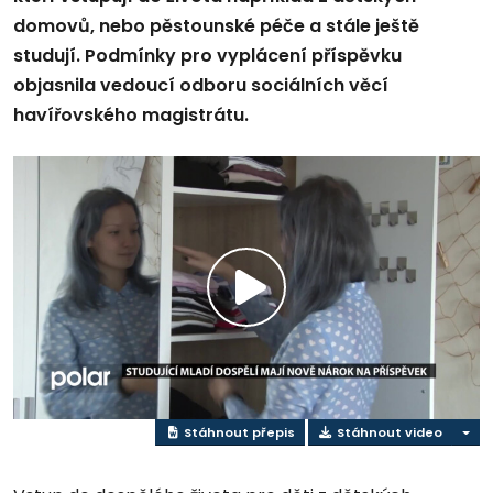
domovů, nebo pěstounské péče a stále ještě
studují. Podmínky pro vyplácení příspěvku
objasnila vedoucí odboru sociálních věcí
havířovského magistrátu.
Přehrát
video
Stáhnout přepis
Stáhnout video