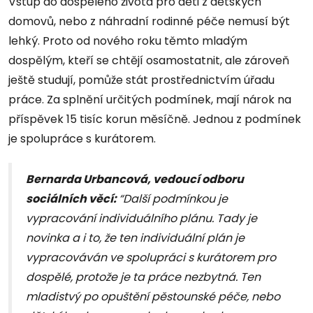
Vstup do dospělého života pro děti z dětských
domovů, nebo z náhradní rodinné péče nemusí být
lehký. Proto od nového roku těmto mladým
dospělým, kteří se chtějí osamostatnit, ale zároveň
ještě studují, pomůže stát prostřednictvím úřadu
práce. Za splnění určitých podmínek, mají nárok na
příspěvek 15 tisíc korun měsíčně. Jednou z podmínek
je spolupráce s kurátorem.
Bernarda Urbancová, vedoucí odboru
sociálních věcí:
“Další podmínkou je
vypracování individuálního plánu. Tady je
novinka a i to, že ten individuální plán je
vypracováván ve spolupráci s kurátorem pro
dospělé, protože je ta práce nezbytná. Ten
mladistvý po opuštění pěstounské péče, nebo