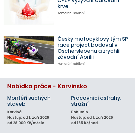
ČPZP vyzývá k darování
krve
Komerční sdělení
Český motocyklový tým SP
race project bodoval v
Oscherslebenu a zrychlil
závodní Aprilii
Komerční sdělení
Nabídka práce - Karvinsko
Montéři suchých
Pracovníci ostrahy,
staveb
strážní
Karviná
Bohumín
Nástup: od 1. září 2026
Nástup: od 1. září 2026
od 28 000 Kč/měsíc
od 135 Kč/hod.