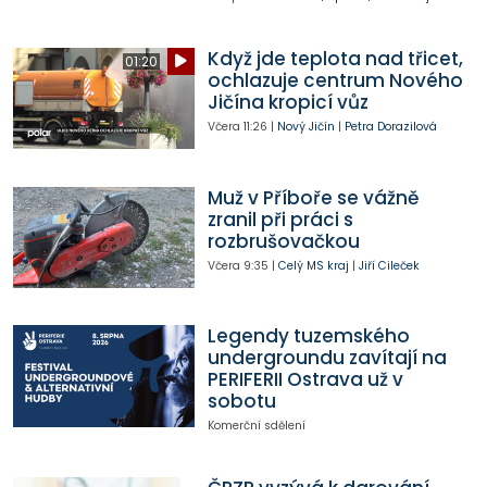
Když jde teplota nad třicet,
01:20
ochlazuje centrum Nového
Jičína kropicí vůz
Včera
11:26
|
Nový Jičín
|
Petra Dorazilová
Muž v Příboře se vážně
zranil při práci s
rozbrušovačkou
Včera
9:35
|
Celý MS kraj
|
Jiří Cileček
Legendy tuzemského
undergroundu zavítají na
PERIFERII Ostrava už v
sobotu
Komerční sdělení