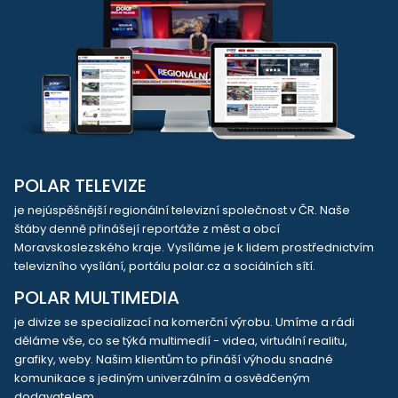
POLAR TELEVIZE
je nejúspěšnější regionální televizní společnost v ČR. Naše
štáby denně přinášejí reportáže z měst a obcí
Moravskoslezského kraje. Vysíláme je k lidem prostřednictvím
televizního vysílání, portálu polar.cz a sociálních sítí.
POLAR MULTIMEDIA
je divize se specializací na komerční výrobu. Umíme a rádi
děláme vše, co se týká multimedií - videa, virtuální realitu,
grafiky, weby. Našim klientům to přináší výhodu snadné
komunikace s jediným univerzálním a osvědčeným
dodavatelem.