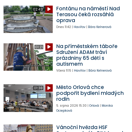
Fontánu na náměstí Nad
02:43
Terasou čeká rozsáhlá
oprava
Dnes
11:42
|
Havířov
|
Bára Kelnerová
Na příměstském táboře
01:21
Sdružení ADAM tráví
prázdniny 65 dětí s
autismem
Včera
11:15
|
Havířov
|
Bára Kelnerová
Město Orlová chce
01:38
podpořit bydlení mladých
rodin
5. srpna 2026
15:30
|
Orlová
|
Monika
Ociepková
Vánoční hvězda HSF