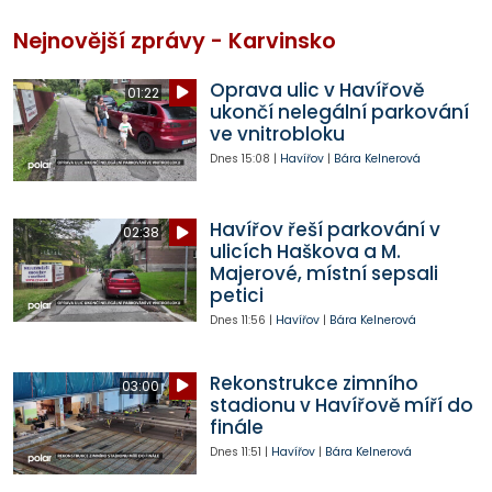
Nejnovější zprávy - Karvinsko
Oprava ulic v Havířově
01:22
ukončí nelegální parkování
ve vnitrobloku
Dnes
15:08
|
Havířov
|
Bára Kelnerová
Havířov řeší parkování v
02:38
ulicích Haškova a M.
Majerové, místní sepsali
petici
Dnes
11:56
|
Havířov
|
Bára Kelnerová
Rekonstrukce zimního
03:00
stadionu v Havířově míří do
finále
Dnes
11:51
|
Havířov
|
Bára Kelnerová