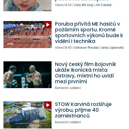
Včera
14:33
|
Celý MS kraj
|
Jiří Cileček
Poruba přivítá ME hasičů v
01:31
požárním sportu. Kromě
sportovních výkonů bude k
vidění i technika
Včera
15:43
|
Ostrava-Poruba
|
Jana Lipowská
Nový český film Bojovník
ukáže ikonická místa
Ostravy, místní ho uvidí
mezi prvními
Komerční sdělení
STOW Karviná rozšiřuje
05:00
výrobu, přijme 40
zaměstnanců
Komerční sdělení