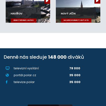
HAVÍŘOV
NOVÝ JIČÍN
NÁMĚSTÍ REPUBLIKY, HAVÍŘOV
MASARYKOVO NÁMĚSTÍ, NOVÝ JIČÍN
Denně nás sleduje
148 000
diváků
televizní vysílání
78 000
portál polar.cz
35 000
televize.polar
35 000