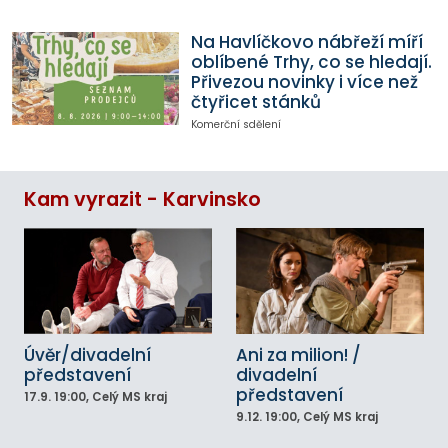
Na Havlíčkovo nábřeží míří
oblíbené Trhy, co se hledají.
Přivezou novinky i více než
čtyřicet stánků
Komerční sdělení
Kam vyrazit - Karvinsko
Úvěr/divadelní
Ani za milion! /
představení
divadelní
představení
17.9.
19:00
, Celý MS kraj
9.12.
19:00
, Celý MS kraj