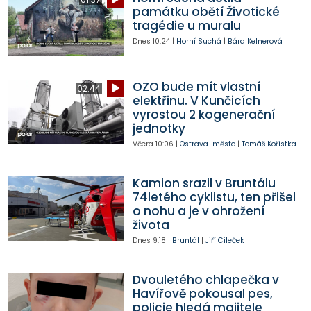
památku obětí Životické
tragédie u muralu
Dnes
10:24
|
Horní Suchá
|
Bára Kelnerová
OZO bude mít vlastní
02:44
elektřinu. V Kunčicích
vyrostou 2 kogenerační
jednotky
Včera
10:06
|
Ostrava-město
|
Tomáš Kořistka
Kamion srazil v Bruntálu
74letého cyklistu, ten přišel
o nohu a je v ohrožení
života
Dnes
9:18
|
Bruntál
|
Jiří Cileček
Dvouletého chlapečka v
Havířově pokousal pes,
policie hledá majitele