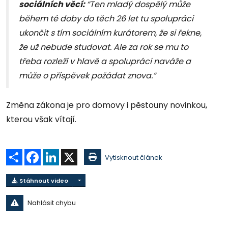
sociálních věcí:
“Ten mladý dospělý může
během té doby do těch 26 let tu spolupráci
ukončit s tím sociálním kurátorem, že si řekne,
že už nebude studovat. Ale za rok se mu to
třeba rozleží v hlavě a spolupráci naváže a
může o příspěvek požádat znova.”
Změna zákona je pro domovy i pěstouny novinkou,
kterou však vítají.
Sdílet
Facebook
LinkedIn
X
Vytisknout článek
Stáhnout video
Nahlásit chybu