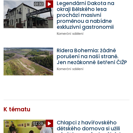
Legendární Dakota na
01:32
okraji Bělského lesa
prochází masivní
proměnou a nabídne
exkluzivní gastronomii
Komerční sdělení
Ridera Bohemia: žádné
porušení na naší straně.
Jen nezákonné šetření ČIŽP
Komerční sdělení
K tématu
Chlapci z havířovského
02:09
dětského domova si užili