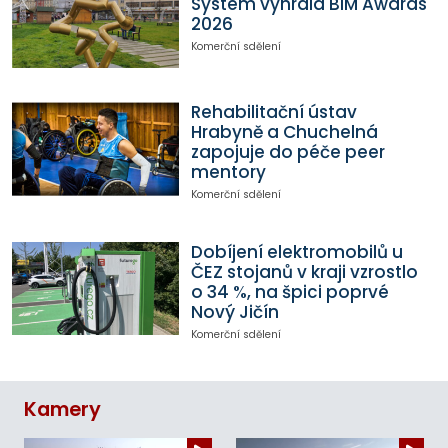
System vyhrála BIM Awards
2026
Komerční sdělení
Rehabilitační ústav
Hrabyně a Chuchelná
zapojuje do péče peer
mentory
Komerční sdělení
Dobíjení elektromobilů u
ČEZ stojanů v kraji vzrostlo
o 34 %, na špici poprvé
Nový Jičín
Komerční sdělení
Kamery