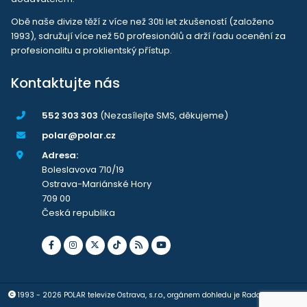
Obě naše divize těží z více než 30ti let zkušeností (založeno
1993), sdružují více než 50 profesionálů a drží řadu ocenění za
profesionalitu a proklientský přístup.
Kontaktujte nás
552 303 303
(Nezasílejte SMS, děkujeme)
polar@polar.cz
Adresa:
Boleslavova 710/19
Ostrava-Mariánské Hory
709 00
Česká republika
1993 - 2026 POLAR televize Ostrava, s.r.o., orgánem dohledu je Rada pro