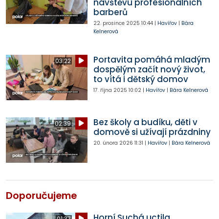
návštěvu profesionálních
barberů
22. prosince 2025
10:44
|
Havířov
|
Bára
Kelnerová
Portavita pomáhá mladým
03:22
dospělým začít nový život,
to vítá i dětský domov
17. října 2025
10:02
|
Havířov
|
Bára Kelnerová
Bez školy a budíku, děti v
02:39
domově si užívají prázdniny
20. února 2026
11:31
|
Havířov
|
Bára Kelnerová
Doporučujeme
Horní Suchá uctila
01:37