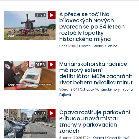
A přece se točí! Na
01:20
bíloveckých Nových
Dvorech se po 84 letech
roztočily lopatky
historického mlýna
Dnes
13:00
|
Bílovec
|
Michal Slonina
Mariánskohorská radnice
01:56
má nový externí
defibrilátor. Může zachránit
život během několika minut
Včera
19:04
|
Ostrava-Mariánské hory
|
Yvona
Fajtová
Opava rozšiřuje parkování.
02:33
Přibudou nová místa i
změny v parkovacích
zónách
5. srpna 2026
17:24
|
Opava
|
Yvona Fajtová