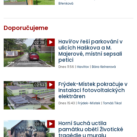
Břenková
Doporučujeme
Havířov řeší parkování v
02:38
ulicích Haškova a M.
Majerové, místní sepsali
petici
Dnes
11:56
|
Havířov
|
Bára Kelnerová
Frýdek-Místek pokračuje v
02:53
instalaci fotovoltaických
elektráren
Dnes
15:43
|
Frýdek-Místek
|
Tomáš Tikal
Horní Suchá uctila
01:37
památku obětí Životické
tragédie u muralu