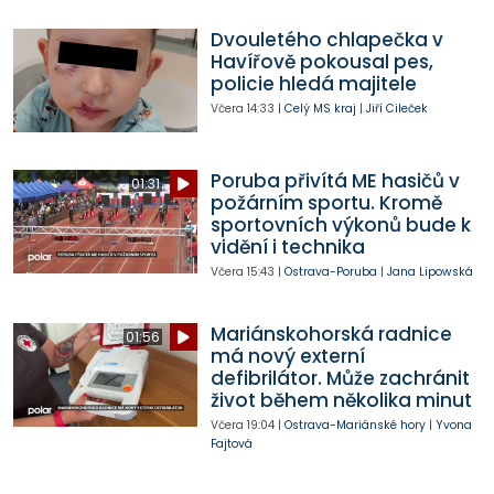
Dvouletého chlapečka v
Havířově pokousal pes,
policie hledá majitele
Včera
14:33
|
Celý MS kraj
|
Jiří Cileček
Poruba přivítá ME hasičů v
01:31
požárním sportu. Kromě
sportovních výkonů bude k
vidění i technika
Včera
15:43
|
Ostrava-Poruba
|
Jana Lipowská
Mariánskohorská radnice
01:56
má nový externí
defibrilátor. Může zachránit
život během několika minut
Včera
19:04
|
Ostrava-Mariánské hory
|
Yvona
Fajtová