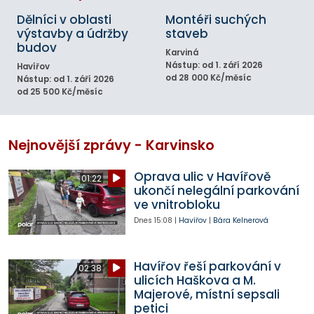
Dělníci v oblasti
Montéři suchých
výstavby a údržby
staveb
budov
Karviná
Nástup: od 1. září 2026
Havířov
od 28 000 Kč/měsíc
Nástup: od 1. září 2026
od 25 500 Kč/měsíc
Nejnovější zprávy - Karvinsko
Oprava ulic v Havířově
01:22
ukončí nelegální parkování
ve vnitrobloku
Dnes
15:08
|
Havířov
|
Bára Kelnerová
Havířov řeší parkování v
02:38
ulicích Haškova a M.
Majerové, místní sepsali
petici