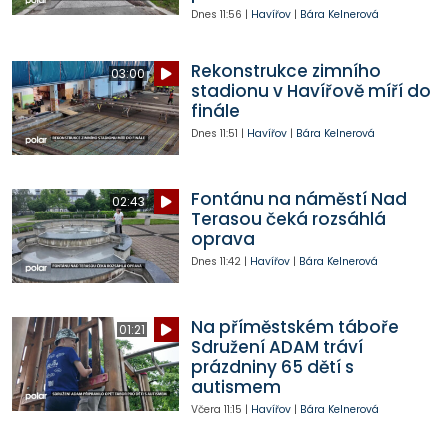
Dnes
11:56
|
Havířov
|
Bára Kelnerová
Rekonstrukce zimního
03:00
stadionu v Havířově míří do
finále
Dnes
11:51
|
Havířov
|
Bára Kelnerová
Fontánu na náměstí Nad
02:43
Terasou čeká rozsáhlá
oprava
Dnes
11:42
|
Havířov
|
Bára Kelnerová
Na příměstském táboře
01:21
Sdružení ADAM tráví
prázdniny 65 dětí s
autismem
Včera
11:15
|
Havířov
|
Bára Kelnerová