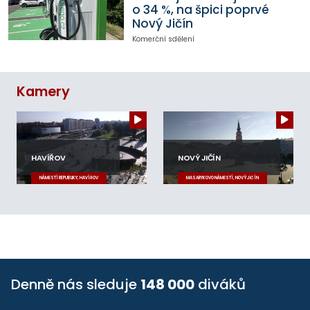
o 34 %, na špici poprvé
Nový Jičín
Komerční sdělení
Kamery
HAVÍŘOV
NOVÝ JIČÍN
NÁMĚSTÍ REPUBLIKY, HAVÍŘOV
MASARYKOVO NÁMĚSTÍ, NOVÝ JIČÍN
Denně nás sleduje
148 000
diváků