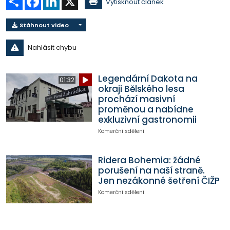
Vytisknout článek
Stáhnout video
Nahlásit chybu
Legendární Dakota na
01:32
okraji Bělského lesa
prochází masivní
proměnou a nabídne
exkluzivní gastronomii
Komerční sdělení
Ridera Bohemia: žádné
porušení na naší straně.
Jen nezákonné šetření ČIŽP
Komerční sdělení