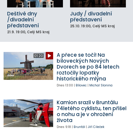
Deštivé dny
Judy / divadelní
/divadelní
představení
představení
25.10.
19:00
, Celý MS kraj
21.9.
19:00
, Celý MS kraj
A přece se točí! Na
01:20
bíloveckých Nových
Dvorech se po 84 letech
roztočily lopatky
historického mlýna
Dnes
13:00
|
Bílovec
|
Michal Slonina
Kamion srazil v Bruntálu
74letého cyklistu, ten přišel
o nohu a je v ohrožení
života
Dnes
9:18
|
Bruntál
|
Jiří Cileček