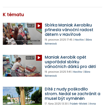
K tématu
Sbírka Maniak Aerobiku
01:21
přinesla vánoční radost
dětem v Havířově
19. prosince 2025
17:45
|
Havířov
|
Bára
Kelnerová
Maniak Aerobik opět
03:07
uspořádal sbírku
vánočních dárků pro děti
19. prosince 2025
11:41
|
Havířov
|
Bára
Kelnerová
Dítě z nudy poškodilo
strom. Nedal se zachránit a
musel být vyměněn
17. října 2025
13:30
|
Frýdek-Místek
|
Anna