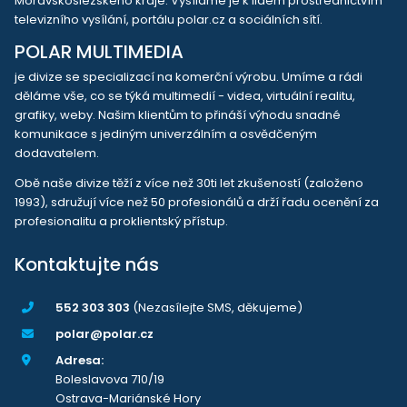
Moravskoslezského kraje. Vysíláme je k lidem prostřednictvím
televizního vysílání, portálu polar.cz a sociálních sítí.
POLAR MULTIMEDIA
je divize se specializací na komerční výrobu. Umíme a rádi
děláme vše, co se týká multimedií - videa, virtuální realitu,
grafiky, weby. Našim klientům to přináší výhodu snadné
komunikace s jediným univerzálním a osvědčeným
dodavatelem.
Obě naše divize těží z více než 30ti let zkušeností (založeno
1993), sdružují více než 50 profesionálů a drží řadu ocenění za
profesionalitu a proklientský přístup.
Kontaktujte nás
552 303 303
(Nezasílejte SMS, děkujeme)
polar@polar.cz
Adresa:
Boleslavova 710/19
Ostrava-Mariánské Hory