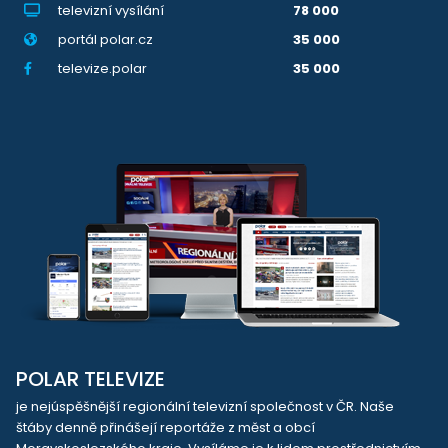
televizní vysílání
78 000
portál polar.cz
35 000
televize.polar
35 000
POLAR TELEVIZE
je nejúspěšnější regionální televizní společnost v ČR. Naše
štáby denně přinášejí reportáže z měst a obcí