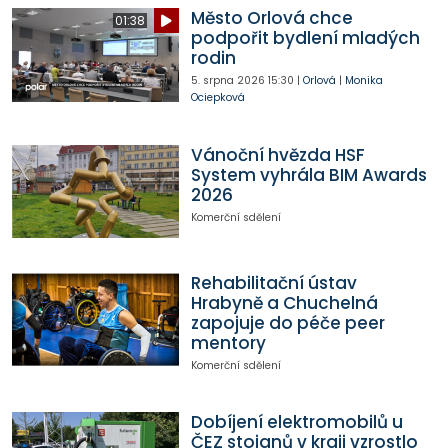
Město Orlová chce
01:38
podpořit bydlení mladých
rodin
5. srpna 2026
15:30
|
Orlová
|
Monika
Ociepková
Vánoční hvězda HSF
System vyhrála BIM Awards
2026
Komerční sdělení
Rehabilitační ústav
Hrabyně a Chuchelná
zapojuje do péče peer
mentory
Komerční sdělení
Dobíjení elektromobilů u
ČEZ stojanů v kraji vzrostlo