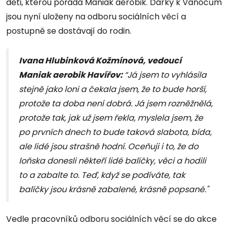
děti, kterou pořádá Maniak aerobik. Dárky k Vánocům
jsou nyní uloženy na odboru sociálních věcí a
postupně se dostávají do rodin.
Ivana Hlubinková Kožmínová, vedoucí
Maniak aerobik Havířov:
“Já jsem to vyhlásila
stejně jako loni a čekala jsem, že to bude horší,
protože ta doba není dobrá. Já jsem rozněžnělá,
protože tak, jak už jsem řekla, myslela jsem, že
po prvních dnech to bude taková slabota, bída,
ale lidé jsou strašně hodní. Oceňuji i to, že do
loňska donesli někteří lidé balíčky, věci a hodili
to a zabalte to. Teď, když se podíváte, tak
balíčky jsou krásně zabalené, krásně popsané."
Vedle pracovníků odboru sociálních věcí se do akce