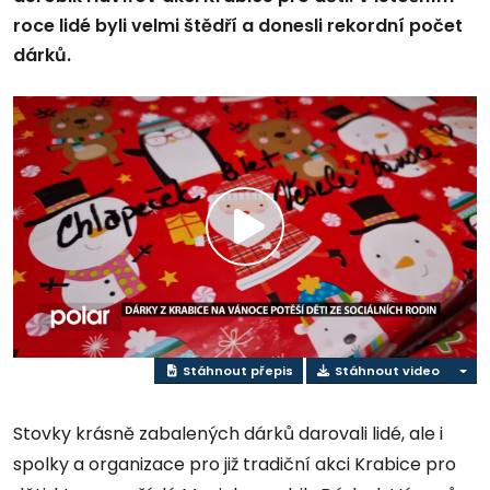
roce lidé byli velmi štědří a donesli rekordní počet
dárků.
Přehrát
video
Stáhnout přepis
Stáhnout video
Stovky krásně zabalených dárků darovali lidé, ale i
spolky a organizace pro již tradiční akci Krabice pro