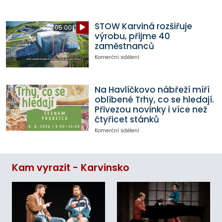
STOW Karviná rozšiřuje
05:00
výrobu, přijme 40
zaměstnanců
Komerční sdělení
Na Havlíčkovo nábřeží míří
oblíbené Trhy, co se hledají.
Přivezou novinky i více než
čtyřicet stánků
Komerční sdělení
Kam vyrazit - Karvinsko