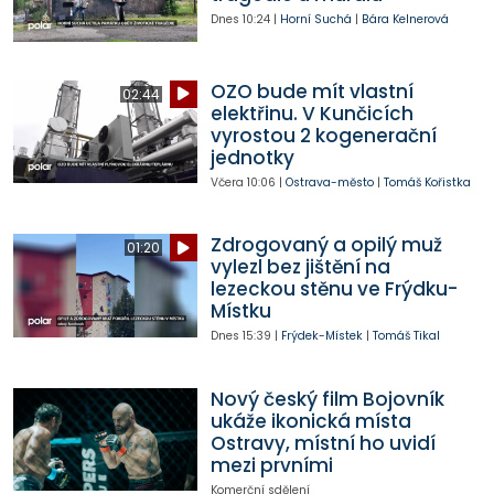
Dnes
10:24
|
Horní Suchá
|
Bára Kelnerová
OZO bude mít vlastní
02:44
elektřinu. V Kunčicích
vyrostou 2 kogenerační
jednotky
Včera
10:06
|
Ostrava-město
|
Tomáš Kořistka
Zdrogovaný a opilý muž
01:20
vylezl bez jištění na
lezeckou stěnu ve Frýdku-
Místku
Dnes
15:39
|
Frýdek-Místek
|
Tomáš Tikal
Nový český film Bojovník
ukáže ikonická místa
Ostravy, místní ho uvidí
mezi prvními
Komerční sdělení