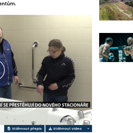
ientům.
řehrát
ideo
Stáhnout přepis
Stáhnout video