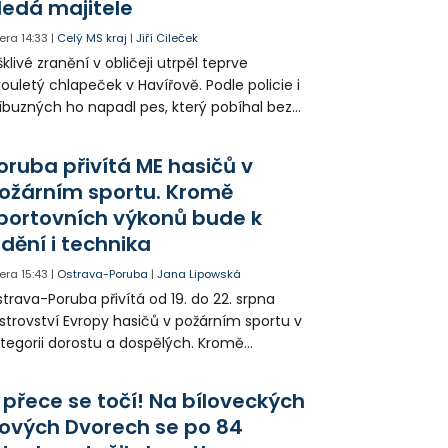
ledá majitele
era
14:33
|
Celý MS kraj
|
Jiří Cileček
klivé zranění v obličeji utrpěl teprve
ouletý chlapeček v Havířově. Podle policie i
íbuzných ho napadl pes, který pobíhal bez
dítka a náhubku. Majitel psa údajně z místa
ešel. Případem už se zabývá policie, která
oruba přivítá ME hasičů v
jitele psa hledá.
ožárním sportu. Kromě
portovních výkonů bude k
idění i technika
era
15:43
|
Ostrava-Poruba
|
Jana Lipowská
trava-Poruba přivítá od 19. do 22. srpna
strovství Evropy hasičů v požárním sportu v
tegorii dorostu a dospělých. Kromě
ortovních výkonů budou k vidění také
ázky historické i současné techniky.
 přece se točí! Na bíloveckých
ových Dvorech se po 84