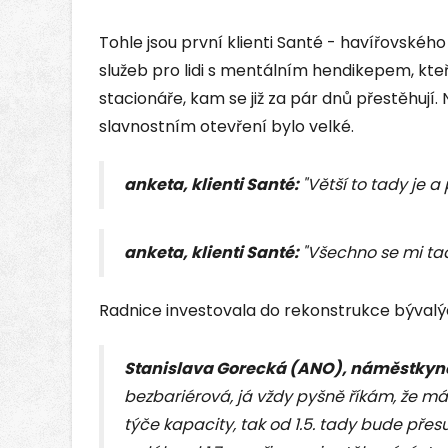
Tohle jsou první klienti Santé - havířovsk
služeb pro lidi s mentálním hendikepem, kte
stacionáře, kam se již za pár dnů přestěhují.
slavnostním otevření bylo velké.
anketa, klienti Santé:
"Větší to tady je a
anketa, klienti Santé:
"Všechno se mi tad
Radnice investovala do rekonstrukce bývalýc
Stanislava Gorecká (ANO), náměstkyn
bezbariérová, já vždy pyšně říkám, že m
týče kapacity, tak od 1.5. tady bude přes