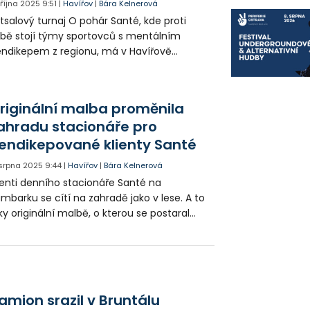
. října 2025
9:51
|
Havířov
|
Bára Kelnerová
tsalový turnaj O pohár Santé, kde proti
bě stojí týmy sportovců s mentálním
ndikepem z regionu, má v Havířově
ouholetou tradici. Organizátoři však museli
to kapitolu turnajů uzavřít.
riginální malba proměnila
ahradu stacionáře pro
endikepované klienty Santé
 srpna 2025
9:44
|
Havířov
|
Bára Kelnerová
ienti denního stacionáře Santé na
mbarku se cítí na zahradě jako v lese. A to
ky originální malbě, o kterou se postaral
kola Vavrous.
amion srazil v Bruntálu