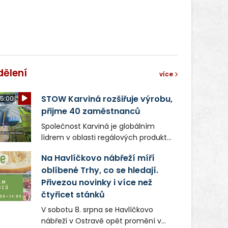
dělení
více
STOW Karviná rozšiřuje výrobu,
5:00
přijme 40 zaměstnanců
Společnost Karviná je globálním
lídrem v oblasti regálových produktů
a systémů, stabilním
Na Havlíčkovo nábřeží míří
zaměstnavatelem na Karvinsku a
oblíbené Trhy, co se hledají.
firmou s obrovským potenciálem.
Přivezou novinky i více než
čtyřicet stánků
V sobotu 8. srpna se Havlíčkovo
nábřeží v Ostravě opět promění v