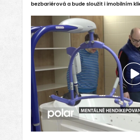
bezbariérová a bude sloužit i imobilním kl
P
v