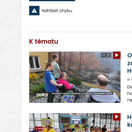
Nahlásit chybu
K tématu
O
01:20
z
H
8.
De
ha
ne
bu
na
H
01:23
k