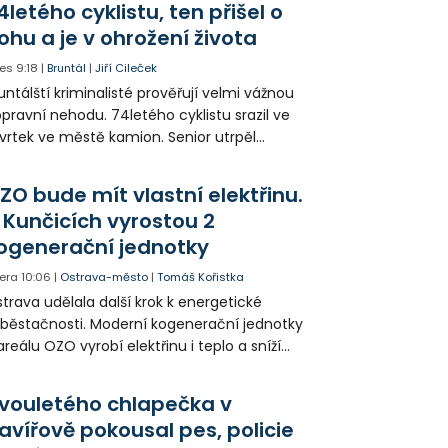
4letého cyklistu, ten přišel o
ohu a je v ohrožení života
es
9:18
|
Bruntál
|
Jiří Cileček
untálští kriminalisté prověřují velmi vážnou
pravní nehodu. 74letého cyklistu srazil ve
vrtek ve městě kamion. Senior utrpěl
vastující zranění nohy a v ohrožení života
l letecky přepraven do nemocnice. Policie
ZO bude mít vlastní elektřinu.
edá případné svědky.
 Kunčicích vyrostou 2
ogenerační jednotky
era
10:06
|
Ostrava-město
|
Tomáš Kořistka
trava udělala další krok k energetické
běstačnosti. Moderní kogenerační jednotky
areálu OZO vyrobí elektřinu i teplo a sníží
klady i emise. Malou elektrárnu postaví
olia přímo v Kunčicích.
vouletého chlapečka v
avířově pokousal pes, policie