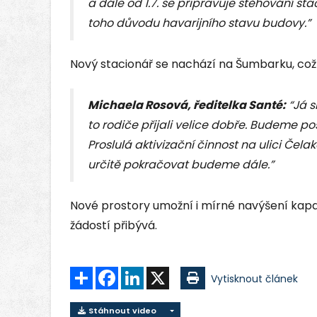
a dále od 1.7. se připravuje stěhování sta
toho důvodu havarijního stavu budovy.”
Nový stacionář se nachází na Šumbarku, což
Michaela Rosová, ředitelka Santé:
“Já s
to rodiče přijali velice dobře. Budeme pos
Proslulá aktivizační činnost na ulici Čela
určitě pokračovat budeme dále.”
Nové prostory umožní i mírné navýšení kapac
žádostí přibývá.
Sdílet
Facebook
LinkedIn
X
Vytisknout článek
Stáhnout video