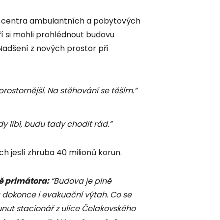
ého centra ambulantních a pobytových
ří si mohli prohlédnout budovu
 Nadšení z nových prostor při
 prostornější. Na stěhování se těším.”
y líbí, budu tady chodit rád.”
h jeslí zhruba 40 milionů korun.
ě primátora:
“Budova je plně
á dokonce i evakuační výtah. Co se
unut stacionář z ulice Čelakovského