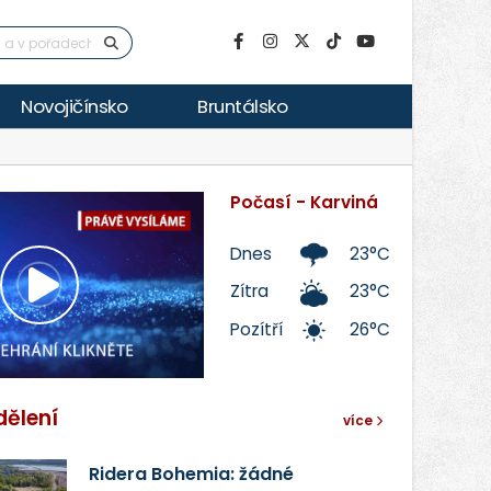
Novojičínsko
Bruntálsko
Počasí - Karviná
Dnes
23°C
Zítra
23°C
Přehrát
Pozítří
26°C
video
dělení
více
Ridera Bohemia: žádné