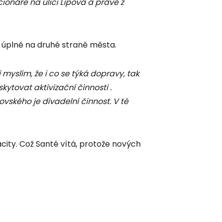
cionáře na ulici Lipová a právě z
 úplně na druhé straně města.
i myslím, že i co se týká dopravy, tak
kytovat aktivizační činnosti .
kovského je divadelní činnost. V té
ity. Což Santé vítá, protože nových