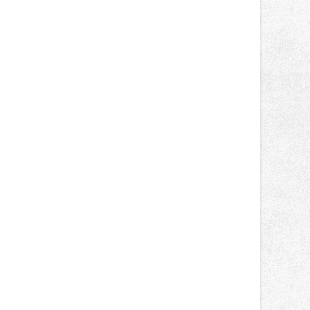
světa vrcholových zápasů, tentokrát
v MMA.