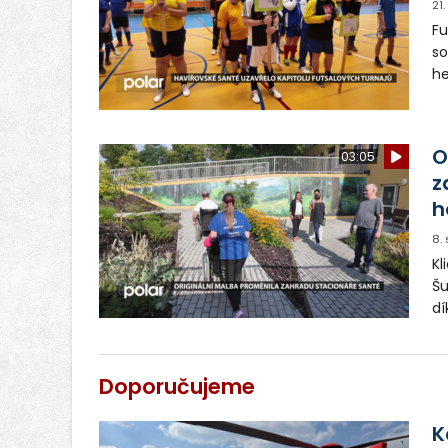
21
Fu
so
he
dl
tu
O
03:05
z
h
8.
Kl
Šu
dí
Ni
Doporučujeme
K