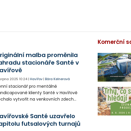
Komerční s
riginální malba proměnila
0
ahradu stacionáře Santé v
avířově
 srpna 2025
10:24
|
Havířov
|
Bára Kelnerová
nní stacionář pro mentálně
ndicapované klienty Santé v Havířově
chalo vytvořit na venkovních zdech
dovy originální malby. Zahrada tak získala
prosto jiný rozměr.
avířovské Santé uzavřelo
apitolu futsalových turnajů