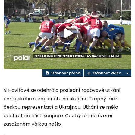
Přehrát
video
Stáhnout přepis
Stáhnout video
V Havířově se odehrálo poslední ragbyové utkání
evropského šampionátu ve skupině Trophy mezi
českou reprezentací a Ukrajinou. Utkání se mělo
odehrát na hřišti soupeře. Což by ale na území
zasaženém válkou nešlo.