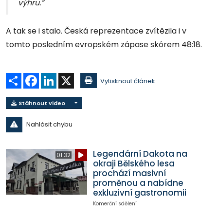
výhru.”
A tak se i stalo. Česká reprezentace zvítězila i v
tomto posledním evropském zápase skórem 48:18.
Sdílet
Facebook
LinkedIn
X
Vytisknout článek
Stáhnout video
Nahlásit chybu
Legendární Dakota na
01:32
okraji Bělského lesa
prochází masivní
proměnou a nabídne
exkluzivní gastronomii
Komerční sdělení