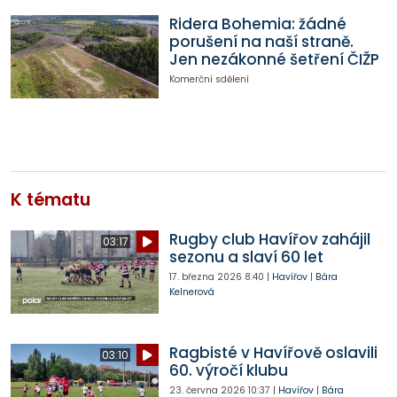
Ridera Bohemia: žádné
porušení na naší straně.
Jen nezákonné šetření ČIŽP
Komerční sdělení
K tématu
Rugby club Havířov zahájil
03:17
sezonu a slaví 60 let
17. března 2026
8:40
|
Havířov
|
Bára
Kelnerová
Ragbisté v Havířově oslavili
03:10
60. výročí klubu
23. června 2026
10:37
|
Havířov
|
Bára