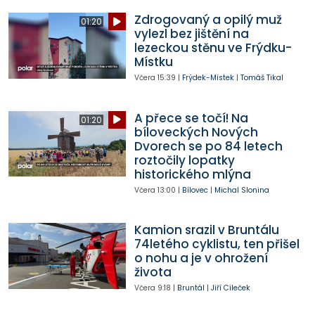
Zdrogovaný a opilý muž
01:20
vylezl bez jištění na
lezeckou stěnu ve Frýdku-
Místku
Včera
15:39
|
Frýdek-Místek
|
Tomáš Tikal
A přece se točí! Na
01:20
bíloveckých Nových
Dvorech se po 84 letech
roztočily lopatky
historického mlýna
Včera
13:00
|
Bílovec
|
Michal Slonina
Kamion srazil v Bruntálu
74letého cyklistu, ten přišel
o nohu a je v ohrožení
života
Včera
9:18
|
Bruntál
|
Jiří Cileček