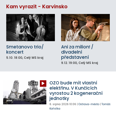
Kam vyrazit - Karvinsko
Smetanovo trio/
Ani za milion! /
koncert
divadelní
představení
5.10.
18:00
, Celý MS kraj
9.12.
19:00
, Celý MS kraj
OZO bude mít vlastní
02:44
elektřinu. V Kunčicích
vyrostou 2 kogenerační
jednotky
6. srpna 2026
10:06
|
Ostrava-město
|
Tomáš
Kořistka