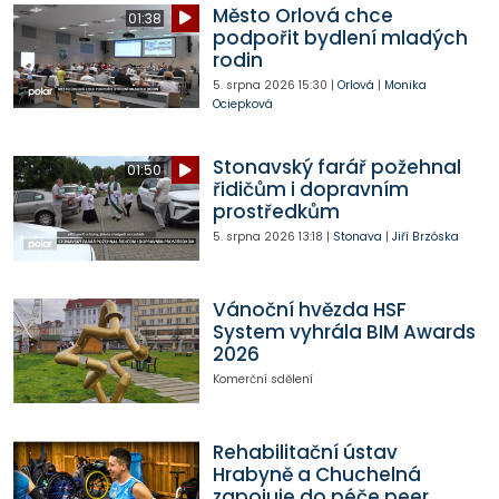
Město Orlová chce
01:38
podpořit bydlení mladých
rodin
5. srpna 2026
15:30
|
Orlová
|
Monika
Ociepková
Stonavský farář požehnal
01:50
řidičům i dopravním
prostředkům
5. srpna 2026
13:18
|
Stonava
|
Jiří Brzóska
Vánoční hvězda HSF
System vyhrála BIM Awards
2026
Komerční sdělení
Rehabilitační ústav
Hrabyně a Chuchelná
zapojuje do péče peer