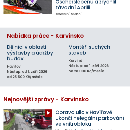
Oscherslebenu a zrychlil
závodní Aprilii
Komerční sdělení
Nabídka práce - Karvinsko
Dělníci v oblasti
Montéři suchých
výstavby a údržby
staveb
budov
Karviná
Nástup: od 1. září 2026
Havířov
od 28 000 Kč/měsíc
Nástup: od 1. září 2026
od 25 500 Kč/měsíc
Nejnovější zprávy - Karvinsko
Oprava ulic v Havířově
01:22
ukončí nelegální parkování
ve vnitrobloku