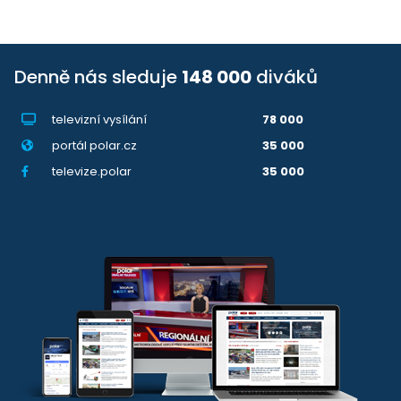
Denně nás sleduje
148 000
diváků
televizní vysílání
78 000
portál polar.cz
35 000
televize.polar
35 000