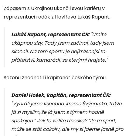
Zápasem s Ukrajinou ukončil svou kariéru v
reprezentaci rodák z Havířova Lukáš Rapant.
Lukáš Rapant, reprezentant ČR:
"Určitě
ukápnou slzy. Tady jsem začínal, tady jsem
skončil. Na tom sportu je nejkrásnější to
přátelství, kamarádi, se kterými hrajete."
Sezonu zhodnotil i kapitanát českého týmu.
Daniel Hošek, kapitán, reprezentant ČR:
"Vyhráli jsme všechno, kromě Švýcarska, takže
já si myslím, že já jsem s týmem hodně
spokojen.” Jak to vidíte dneska? “Je to sport,
může se stát cokoliv, ale my si jdeme jasně pro