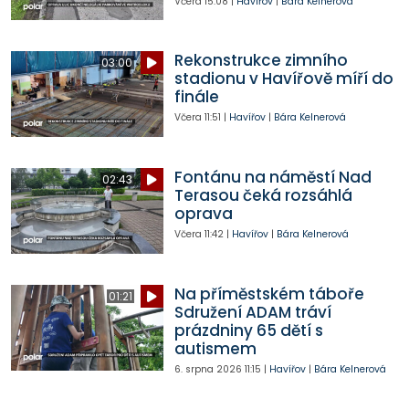
Včera
15:08
|
Havířov
|
Bára Kelnerová
Rekonstrukce zimního
03:00
stadionu v Havířově míří do
finále
Včera
11:51
|
Havířov
|
Bára Kelnerová
Fontánu na náměstí Nad
02:43
Terasou čeká rozsáhlá
oprava
Včera
11:42
|
Havířov
|
Bára Kelnerová
Na příměstském táboře
01:21
Sdružení ADAM tráví
prázdniny 65 dětí s
autismem
6. srpna 2026
11:15
|
Havířov
|
Bára Kelnerová