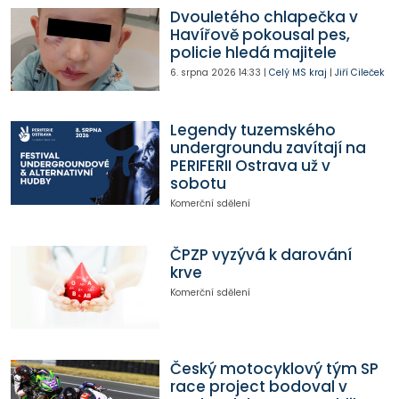
Dvouletého chlapečka v
Havířově pokousal pes,
policie hledá majitele
6. srpna 2026
14:33
|
Celý MS kraj
|
Jiří Cileček
Legendy tuzemského
undergroundu zavítají na
PERIFERII Ostrava už v
sobotu
Komerční sdělení
ČPZP vyzývá k darování
krve
Komerční sdělení
Český motocyklový tým SP
race project bodoval v