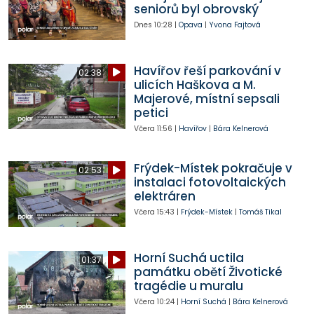
seniorů byl obrovský
Dnes
10:28
|
Opava
|
Yvona Fajtová
Havířov řeší parkování v
02:38
ulicích Haškova a M.
Majerové, místní sepsali
petici
Včera
11:56
|
Havířov
|
Bára Kelnerová
Frýdek-Místek pokračuje v
02:53
instalaci fotovoltaických
elektráren
Včera
15:43
|
Frýdek-Místek
|
Tomáš Tikal
Horní Suchá uctila
01:37
památku obětí Životické
tragédie u muralu
Včera
10:24
|
Horní Suchá
|
Bára Kelnerová