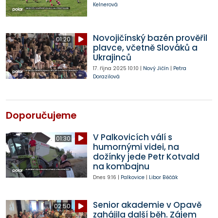
Kelnerová
Novojičínský bazén prověřil
01:20
plavce, včetně Slováků a
Ukrajinců
17. října 2025
10:10
|
Nový Jičín
|
Petra
Dorazilová
Doporučujeme
V Palkovicích válí s
01:30
humornými videi, na
dožínky jede Petr Kotvald
na kombajnu
Dnes
9:16
|
Palkovice
|
Libor Běčák
Senior akademie v Opavě
02:50
zahájila další běh. Zájem