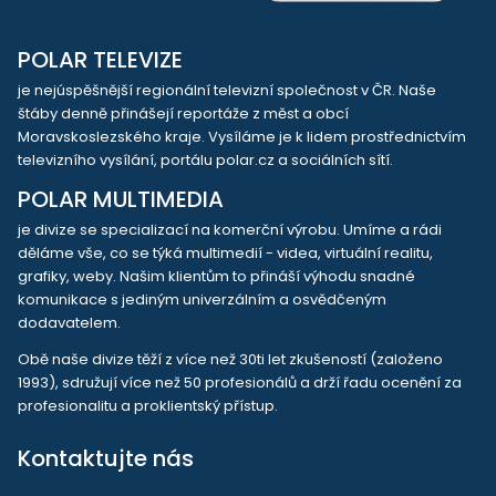
POLAR TELEVIZE
je nejúspěšnější regionální televizní společnost v ČR. Naše
štáby denně přinášejí reportáže z měst a obcí
Moravskoslezského kraje. Vysíláme je k lidem prostřednictvím
televizního vysílání, portálu polar.cz a sociálních sítí.
POLAR MULTIMEDIA
je divize se specializací na komerční výrobu. Umíme a rádi
děláme vše, co se týká multimedií - videa, virtuální realitu,
grafiky, weby. Našim klientům to přináší výhodu snadné
komunikace s jediným univerzálním a osvědčeným
dodavatelem.
Obě naše divize těží z více než 30ti let zkušeností (založeno
1993), sdružují více než 50 profesionálů a drží řadu ocenění za
profesionalitu a proklientský přístup.
Kontaktujte nás