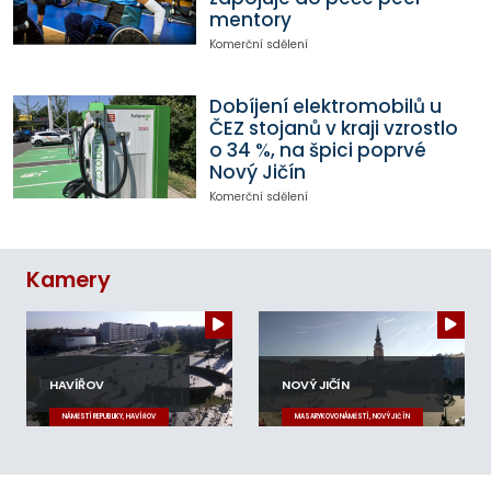
mentory
Komerční sdělení
Dobíjení elektromobilů u
ČEZ stojanů v kraji vzrostlo
o 34 %, na špici poprvé
Nový Jičín
Komerční sdělení
Kamery
HAVÍŘOV
NOVÝ JIČÍN
NÁMĚSTÍ REPUBLIKY, HAVÍŘOV
MASARYKOVO NÁMĚSTÍ, NOVÝ JIČÍN