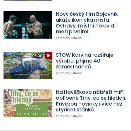
Nový český film Bojovník
ukáže ikonická místa
Ostravy, místní ho uvidí
mezi prvními
Komerční sdělení
STOW Karviná rozšiřuje
05:00
výrobu, přijme 40
zaměstnanců
Komerční sdělení
Na Havlíčkovo nábřeží míří
oblíbené Trhy, co se hledají.
Přivezou novinky i více než
čtyřicet stánků
Komerční sdělení