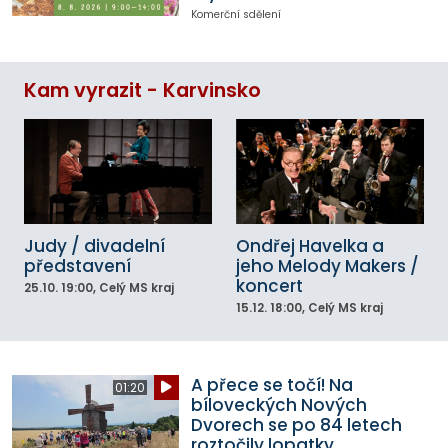
Komerční sdělení
Kam vyrazit - Karvinsko
Judy / divadelní
Ondřej Havelka a
představení
jeho Melody Makers /
koncert
25.10.
19:00
, Celý MS kraj
15.12.
18:00
, Celý MS kraj
A přece se točí! Na
01:20
bíloveckých Nových
Dvorech se po 84 letech
roztočily lopatky