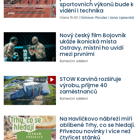
sportovních výkonů bude k
vidění i technika
Včera
15:43
|
Ostrava-Poruba
|
Jana Lipowská
Nový český film Bojovník
ukáže ikonická místa
Ostravy, místní ho uvidí
mezi prvními
Komerční sdělení
STOW Karviná rozšiřuje
05:00
výrobu, přijme 40
zaměstnanců
Komerční sdělení
Na Havlíčkovo nábřeží míří
oblíbené Trhy, co se hledají.
Přivezou novinky i více než
čtyřicet stánků