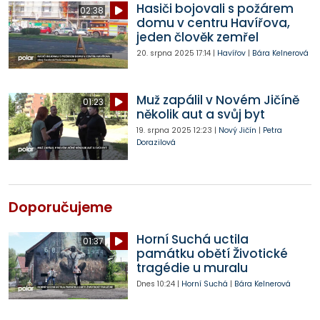
Hasiči bojovali s požárem
02:38
domu v centru Havířova,
jeden člověk zemřel
20. srpna 2025
17:14
|
Havířov
|
Bára Kelnerová
Muž zapálil v Novém Jičíně
01:23
několik aut a svůj byt
19. srpna 2025
12:23
|
Nový Jičín
|
Petra
Dorazilová
Doporučujeme
Horní Suchá uctila
01:37
památku obětí Životické
tragédie u muralu
Dnes
10:24
|
Horní Suchá
|
Bára Kelnerová