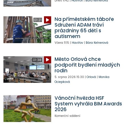
Dnes
11:42
|
Havířov
|
Bára Kelnerová
Na příměstském táboře
01:21
Sdružení ADAM tráví
prázdniny 65 dětí s
autismem
Včera
11:15
|
Havířov
|
Bára Kelnerová
Město Orlová chce
01:38
podpořit bydlení mladých
rodin
5. srpna 2026
15:30
|
Orlová
|
Monika
Ociepková
Vánoční hvězda HSF
System vyhrála BIM Awards
2026
Komerční sdělení