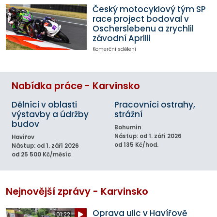
Český motocyklový tým SP
race project bodoval v
Oscherslebenu a zrychlil
závodní Aprilii
Komerční sdělení
Nabídka práce - Karvinsko
Dělníci v oblasti
Pracovníci ostrahy,
výstavby a údržby
strážní
budov
Bohumín
Nástup: od 1. září 2026
Havířov
od 135 Kč/hod.
Nástup: od 1. září 2026
od 25 500 Kč/měsíc
Nejnovější zprávy - Karvinsko
Oprava ulic v Havířově
01:22