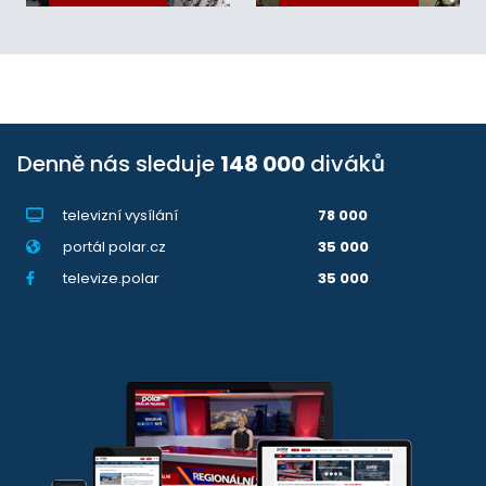
Denně nás sleduje
148 000
diváků
televizní vysílání
78 000
portál polar.cz
35 000
televize.polar
35 000