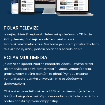
POLAR TELEVIZE
je nejúspěšnější regionální televizní společnost v ČR. Naše
štáby denně přinášejí reportáže z měst a obcí
Moravskoslezského kraje. Vysíláme je k lidem prostřednictvím
televizního vysílání, portálu polar.cz a sociálních sítí.
POLAR MULTIMEDIA
je divize se specializací na komerční výrobu. Umíme a rádi
děláme vše, co se týká multimedií - videa, virtuální realitu,
grafiky, weby. Našim klientům to přináší výhodu snadné
komunikace s jediným univerzálním a osvědčeným
dodavatelem.
Obě naše divize těží z více než 30ti let zkušeností (založeno
1993), sdružují více než 50 profesionálů a drží řadu ocenění za
profesionalitu a proklientský přístup.