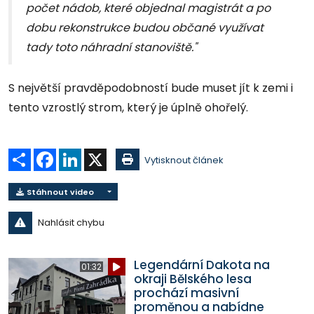
počet nádob, které objednal magistrát a po
dobu rekonstrukce budou občané využívat
tady toto náhradní stanoviště."
S největší pravděpodobností bude muset jít k zemi i
tento vzrostlý strom, který je úplně ohořelý.
Sdílet
Facebook
LinkedIn
X
Vytisknout článek
Stáhnout video
Nahlásit chybu
Legendární Dakota na
01:32
okraji Bělského lesa
prochází masivní
proměnou a nabídne