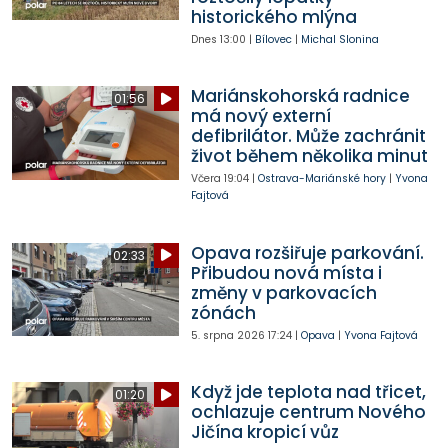
historického mlýna
Dnes
13:00
|
Bílovec
|
Michal Slonina
Mariánskohorská radnice
01:56
má nový externí
defibrilátor. Může zachránit
život během několika minut
Včera
19:04
|
Ostrava-Mariánské hory
|
Yvona
Fajtová
Opava rozšiřuje parkování.
02:33
Přibudou nová místa i
změny v parkovacích
zónách
5. srpna 2026
17:24
|
Opava
|
Yvona Fajtová
Když jde teplota nad třicet,
01:20
ochlazuje centrum Nového
Jičína kropicí vůz