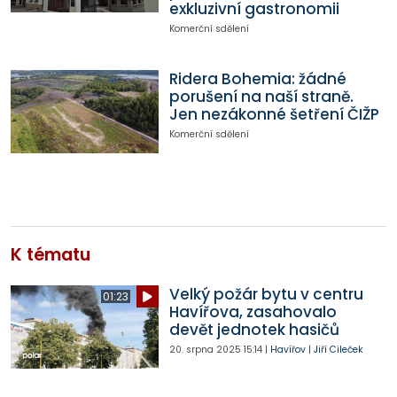
exkluzivní gastronomii
Komerční sdělení
Ridera Bohemia: žádné
porušení na naší straně.
Jen nezákonné šetření ČIŽP
Komerční sdělení
K tématu
Velký požár bytu v centru
01:23
Havířova, zasahovalo
devět jednotek hasičů
20. srpna 2025
15:14
|
Havířov
|
Jiří Cileček