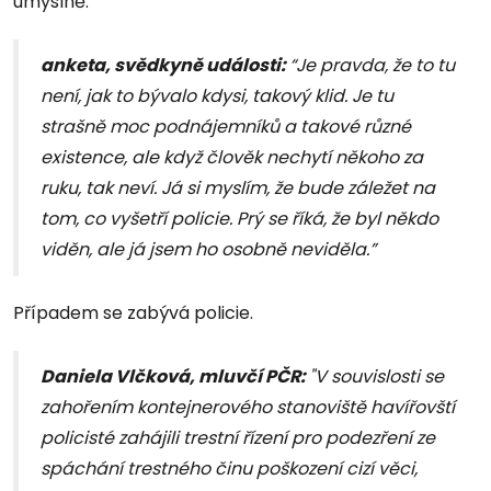
úmyslně.
anketa, svědkyně události:
“Je pravda, že to tu
není, jak to bývalo kdysi, takový klid. Je tu
strašně moc podnájemníků a takové různé
existence, ale když člověk nechytí někoho za
ruku, tak neví. Já si myslím, že bude záležet na
tom, co vyšetří policie. Prý se říká, že byl někdo
viděn, ale já jsem ho osobně neviděla.”
Případem se zabývá policie.
Daniela Vlčková, mluvčí PČR:
"V souvislosti se
zahořením kontejnerového stanoviště havířovští
policisté zahájili trestní řízení pro podezření ze
spáchání trestného činu poškození cizí věci,