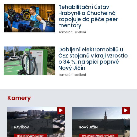
Rehabilitační ústav
Hrabyně a Chuchelná
zapojuje do péče peer
mentory
Komerční sdělení
Dobíjení elektromobilů u
ČEZ stojanů v kraji vzrostlo
o 34 %, na špici poprvé
Nový Jičín
Komerční sdělení
Kamery
HAVÍŘOV
NOVÝ JIČÍN
NÁMĚSTÍ REPUBLIKY, HAVÍŘOV
MASARYKOVO NÁMĚSTÍ, NOVÝ JIČÍN