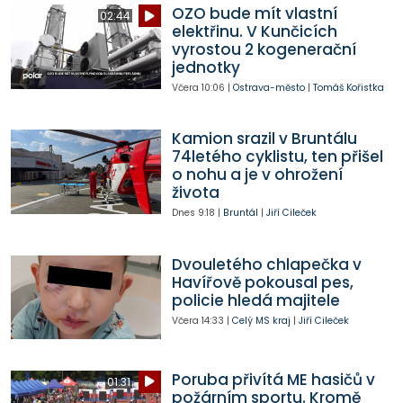
OZO bude mít vlastní
02:44
elektřinu. V Kunčicích
vyrostou 2 kogenerační
jednotky
Včera
10:06
|
Ostrava-město
|
Tomáš Kořistka
Kamion srazil v Bruntálu
74letého cyklistu, ten přišel
o nohu a je v ohrožení
života
Dnes
9:18
|
Bruntál
|
Jiří Cileček
Dvouletého chlapečka v
Havířově pokousal pes,
policie hledá majitele
Včera
14:33
|
Celý MS kraj
|
Jiří Cileček
Poruba přivítá ME hasičů v
01:31
požárním sportu. Kromě