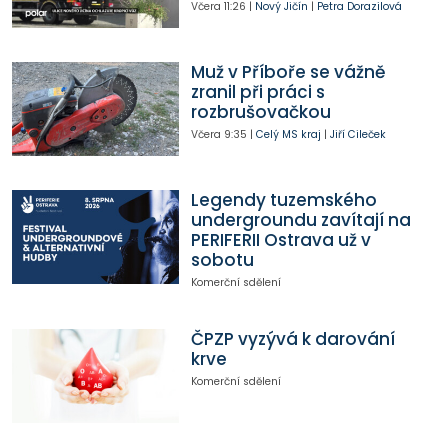
Včera
11:26
|
Nový Jičín
|
Petra Dorazilová
Muž v Příboře se vážně
zranil při práci s
rozbrušovačkou
Včera
9:35
|
Celý MS kraj
|
Jiří Cileček
Legendy tuzemského
undergroundu zavítají na
PERIFERII Ostrava už v
sobotu
Komerční sdělení
ČPZP vyzývá k darování
krve
Komerční sdělení