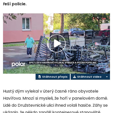
řeší policie.
Přehrát
video
Stáhnout přepis
Stáhnout video
Hustý dým vylekal v úterý časně ráno obyvatele
Havířova. Mnozí si mysleli, že hoří v panelovém domě.
Lidé do Družstevnické ulici ihned volali hasiče. Záhy se
ukázalo, že někdo zapálil kontejnerové stanoviště.