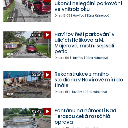
ukončí nelegální parkování
ve vnitrobloku
Dnes
15:08
|
Havířov
|
Bára Kelnerová
Havířov řeší parkování v
02:38
ulicích Haškova a M.
Majerové, místní sepsali
petici
Dnes
11:56
|
Havířov
|
Bára Kelnerová
Rekonstrukce zimního
03:00
stadionu v Havířově míří do
finále
Dnes
11:51
|
Havířov
|
Bára Kelnerová
Fontánu na náměstí Nad
02:43
Terasou čeká rozsáhlá
oprava