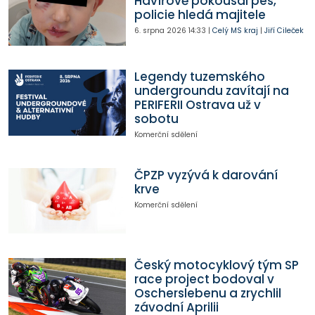
Havířově pokousal pes,
policie hledá majitele
6. srpna 2026
14:33
|
Celý MS kraj
|
Jiří Cileček
Legendy tuzemského
undergroundu zavítají na
PERIFERII Ostrava už v
sobotu
Komerční sdělení
ČPZP vyzývá k darování
krve
Komerční sdělení
Český motocyklový tým SP
race project bodoval v
Oscherslebenu a zrychlil
závodní Aprilii