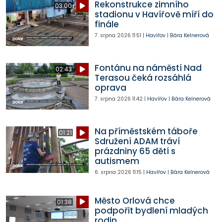
Rekonstrukce zimního
03:00
stadionu v Havířově míří do
finále
7. srpna 2026
11:51
|
Havířov
|
Bára Kelnerová
Fontánu na náměstí Nad
02:43
Terasou čeká rozsáhlá
oprava
7. srpna 2026
11:42
|
Havířov
|
Bára Kelnerová
Na příměstském táboře
01:21
Sdružení ADAM tráví
prázdniny 65 dětí s
autismem
6. srpna 2026
11:15
|
Havířov
|
Bára Kelnerová
Město Orlová chce
01:38
podpořit bydlení mladých
rodin