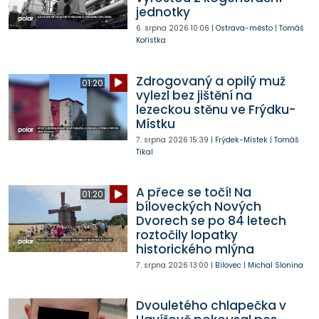
jednotky
6. srpna 2026
10:06
|
Ostrava-město
|
Tomáš
Kořistka
Zdrogovaný a opilý muž
01:20
vylezl bez jištění na
lezeckou stěnu ve Frýdku-
Místku
7. srpna 2026
15:39
|
Frýdek-Místek
|
Tomáš
Tikal
A přece se točí! Na
01:20
bíloveckých Nových
Dvorech se po 84 letech
roztočily lopatky
historického mlýna
7. srpna 2026
13:00
|
Bílovec
|
Michal Slonina
Dvouletého chlapečka v