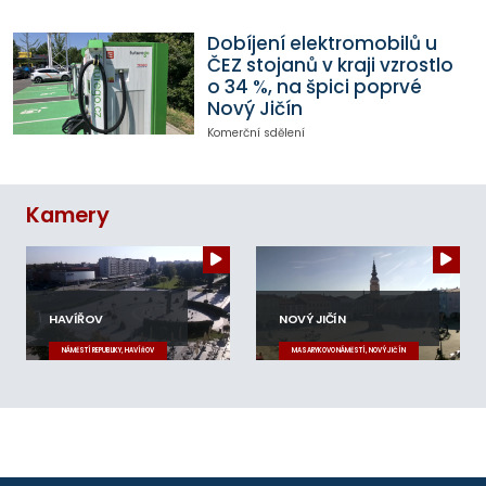
Dobíjení elektromobilů u
ČEZ stojanů v kraji vzrostlo
o 34 %, na špici poprvé
Nový Jičín
Komerční sdělení
Kamery
HAVÍŘOV
NOVÝ JIČÍN
NÁMĚSTÍ REPUBLIKY, HAVÍŘOV
MASARYKOVO NÁMĚSTÍ, NOVÝ JIČÍN