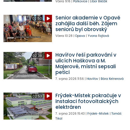
Včera
9:16
|
Palkovice
|
Libor Běčák
Senior akademie v Opavě
02:50
zahájila další běh. Zájem
seniorů byl obrovský
Včera
10:28
|
Opava
|
Yvona Fajtová
Havířov řeší parkování v
02:38
ulicích Haškova a M.
Majerové, místní sepsali
petici
7. srpna 2026
11:56
|
Havířov
|
Bára Kelnerová
Frýdek-Místek pokračuje v
02:53
instalaci fotovoltaických
elektráren
7. srpna 2026
15:43
|
Frýdek-Místek
|
Tomáš
Tikal