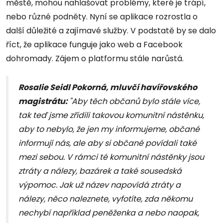
městě, mohou nahlašovat problémy, které je trápí,
nebo různé podněty. Nyní se aplikace rozrostla o
další důležité a zajímavé služby. V podstatě by se dalo
říct, že aplikace funguje jako web a Facebook
dohromady. Zájem o platformu stále narůstá.
Rosalie Seidl Pokorná, mluvčí havířovského
magistrátu:
"Aby těch občanů bylo stále více,
tak teď jsme zřídili takovou komunitní nástěnku,
aby to nebylo, že jen my informujeme, občané
informují nás, ale aby si občané povídali také
mezi sebou. V rámci té komunitní nástěnky jsou
ztráty a nálezy, bazárek a také sousedská
výpomoc. Jak už název napovídá ztráty a
nálezy, něco naleznete, vyfotíte, zda někomu
nechybí například peněženka a nebo naopak,