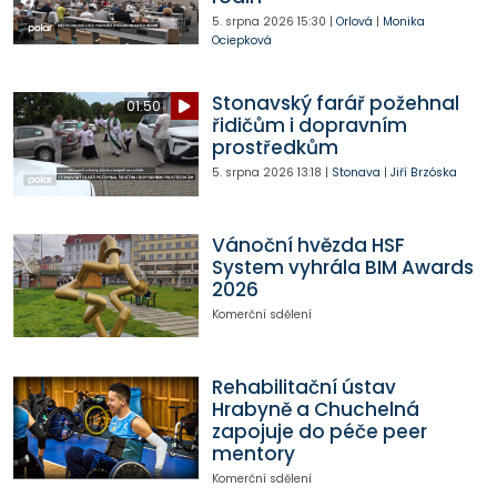
5. srpna 2026
15:30
|
Orlová
|
Monika
Ociepková
Stonavský farář požehnal
01:50
řidičům i dopravním
prostředkům
5. srpna 2026
13:18
|
Stonava
|
Jiří Brzóska
Vánoční hvězda HSF
System vyhrála BIM Awards
2026
Komerční sdělení
Rehabilitační ústav
Hrabyně a Chuchelná
zapojuje do péče peer
mentory
Komerční sdělení