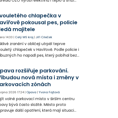
areálu OZO vyrobí elektřinu i teplo a sníží
klady i emise. Malou elektrárnu postaví
olia přímo v Kunčicích.
vouletého chlapečka v
avířově pokousal pes, policie
ledá majitele
era
14:33
|
Celý MS kraj
|
Jiří Cileček
klivé zranění v obličeji utrpěl teprve
ouletý chlapeček v Havířově. Podle policie i
íbuzných ho napadl pes, který pobíhal bez
dítka a náhubku. Majitel psa údajně z místa
ešel. Případem už se zabývá policie, která
pava rozšiřuje parkování.
jitele psa hledá.
řibudou nová místa i změny v
arkovacích zónách
 srpna 2026
17:24
|
Opava
|
Yvona Fajtová
jít volné parkovací místo v širším centru
avy bývá často složité. Město proto
ipravuje další opatření, která mají situaci
epšit. Vznikají nová parkovací stání, mění se