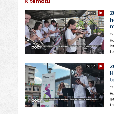
K tématu
Z
01:22
h
m
22
Ha
le
fe
pr
pr
Z
03:54
H
t
22
Ha
le
fe
pr