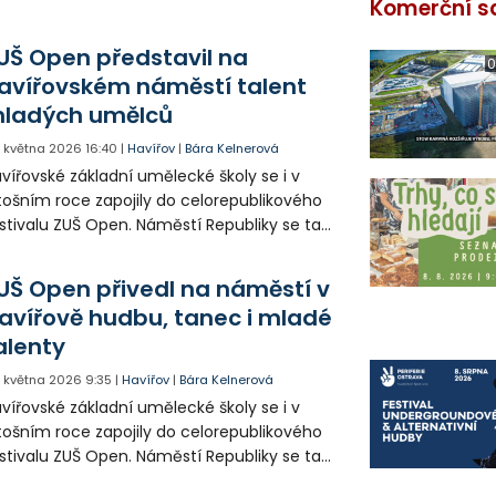
Komerční s
UŠ Open představil na
0
avířovském náměstí talent
ladých umělců
. května 2026
16:40
|
Havířov
|
Bára Kelnerová
vířovské základní umělecké školy se i v
tošním roce zapojily do celorepublikového
stivalu ZUŠ Open. Náměstí Republiky se tak
oměnilo v otevřenou scénu, kde žáci
ezentovali všechny obory.
UŠ Open přivedl na náměstí v
avířově hudbu, tanec i mladé
alenty
. května 2026
9:35
|
Havířov
|
Bára Kelnerová
vířovské základní umělecké školy se i v
tošním roce zapojily do celorepublikového
stivalu ZUŠ Open. Náměstí Republiky se tak
oměnilo v otevřenou scénu, kde žáci