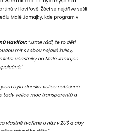
to všem ukázat. To byla myšlenka
rtinů v Havířově. Žáci se nejdříve sešli
areálu Malé Jamajky, kde program v
inů Havířov:
“Jsme rádi, že to děti
budou mít s sebou nějaké kulisy,
 místní účastníky na Malé Jamajce.
společně:"
 jsem byla dneska velice natěšená
me tady velice moc transparentů a
 co vlastně tvoříme u nás v ZUŠ a aby