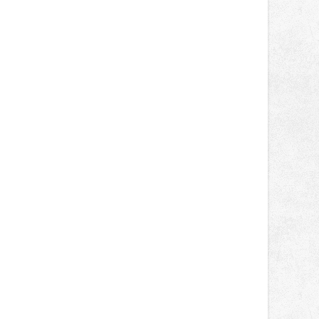
světa vrcholových zápasů, tentokrát
v MMA.