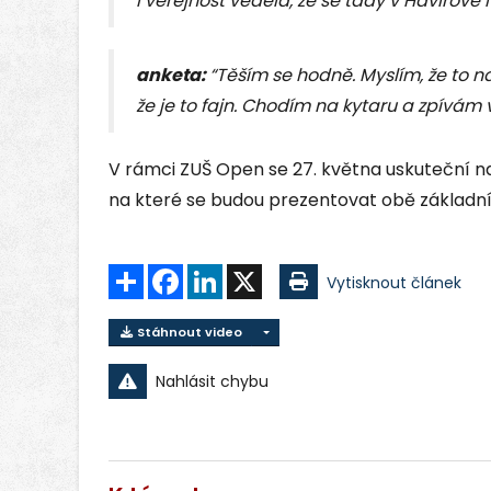
i veřejnost věděla, že se tady v Havířově 
anketa:
“Těším se hodně. Myslím, že to na
že je to fajn. Chodím na kytaru a zpívám 
V rámci ZUŠ Open se 27. května uskuteční na
na které se budou prezentovat obě základní
Sdílet
Facebook
LinkedIn
X
Vytisknout článek
Stáhnout video
Nahlásit chybu