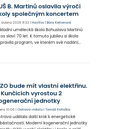
ezentovali všechny obory.
UŠ B. Martinů oslavila výročí
koly společným koncertem
. dubna 2026
8:32
|
Havířov
|
Bára Kelnerová
kladní umělecká škola Bohuslava Martinů
tos slaví 70 let. K tomuto jubileu si škola
ipravila program, ve kterém své nadání
edstavili všichni žáci a zapojili se také
edagogové.
ZO bude mít vlastní elektřinu.
 Kunčicích vyrostou 2
ogenerační jednotky
era
10:06
|
Ostrava-město
|
Tomáš Kořistka
trava udělala další krok k energetické
běstačnosti. Moderní kogenerační jednotky