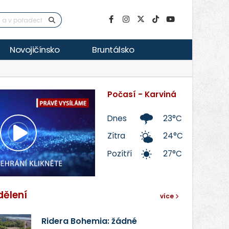
Novojičínsko
Bruntálsko
Počasí - Karviná
Dnes
23°C
Zítra
24°C
Přehrát
Pozítří
27°C
video
dělení
více
Ridera Bohemia: žádné