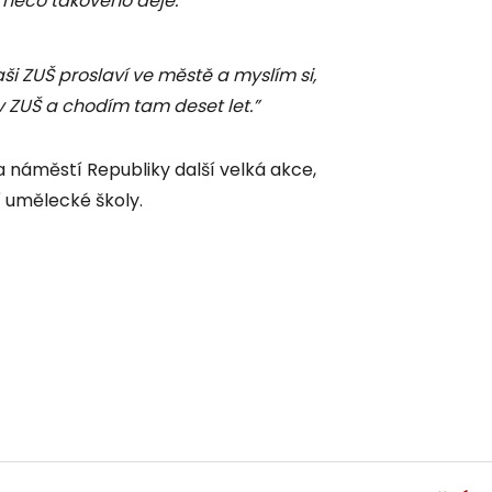
i něco takového děje."
ši ZUŠ proslaví ve městě a myslím si,
v ZUŠ a chodím tam deset let.”
 náměstí Republiky další velká akce,
 umělecké školy.