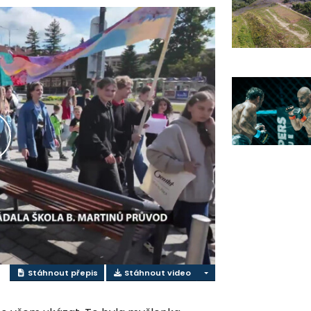
řehrát
ideo
Stáhnout přepis
Stáhnout video