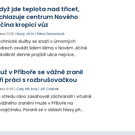
ganizace dopravy a některé novinky čekají
dyž jde teplota nad třicet,
ké řidiče v parkovacích zónách.
chlazuje centrum Nového
ičína kropicí vůz
era
11:26
|
Nový Jičín
|
Petra Dorazilová
chnické služby se snaží v úmorných
drech osvěžit lidem klima v Novém Jičíně.
kolikrát denně projíždí ulice nejvíce
hřátého centra kropící vůz. Zvýšila se také
tenzita zálivky květinových záhonů.
už v Příboře se vážně zranil
ři práci s rozbrušovačkou
era
9:35
|
Celý MS kraj
|
Jiří Cileček
 středu ráno zasahovali záchranáři i vrtulník
vážného zranění muže v Příboře na
vojičínsku. Poranil se v oblasti hlavy při
áci s rozbrušovačkou. Následně byl
tulníkem přepraven do ostravské fakultní
emocnice.