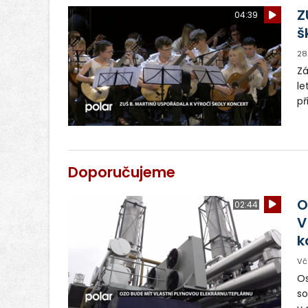
pr
Z
04:39
š
28
Zá
le
př
př
p
Doporučujeme
O
02:44
V
k
Vč
Os
so