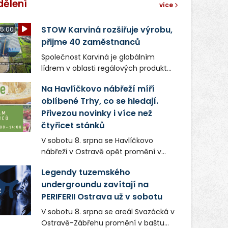
dělení
více
STOW Karviná rozšiřuje výrobu,
5:00
přijme 40 zaměstnanců
Společnost Karviná je globálním
lídrem v oblasti regálových produktů
a systémů, stabilním
Na Havlíčkovo nábřeží míří
zaměstnavatelem na Karvinsku a
oblíbené Trhy, co se hledají.
firmou s obrovským potenciálem.
Přivezou novinky i více než
čtyřicet stánků
V sobotu 8. srpna se Havlíčkovo
nábřeží v Ostravě opět promění v
místo plné vůní, chutí a poctivých
Legendy tuzemského
lokálních výrobků. Trhy, co se hledají
undergroundu zavítají na
tentokrát nabídnou více než čtyřicet
PERIFERII Ostrava už v sobotu
pečlivě vybraných stánků s kvalitní
gastronomií, farmářskými produkty,
V sobotu 8. srpna se areál Svazácká v
designem i řemeslnou tvorbou.
Ostravě-Zábřehu promění v baštu