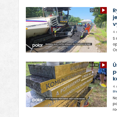
ob
vy
R
01:33
j
v
4.
S 
op
Os
op
Ú
03:14
p
k
4.
Bř
Na
po
ro
Mí