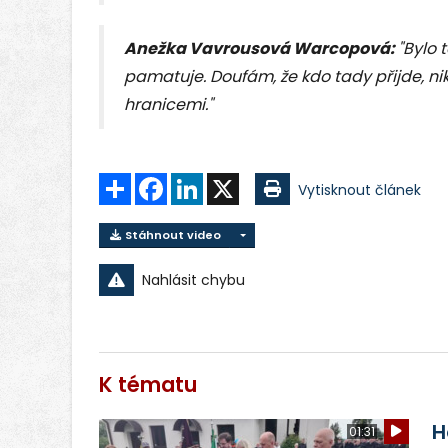
Anežka Vavrousová Warcopová:
"Bylo 
pamatuje. Doufám, že kdo tady přijde, nik
hranicemi."
Sdílet
Facebook
LinkedIn
X
Vytisknout článek
Stáhnout video
Nahlásit chybu
K tématu
H
01:31