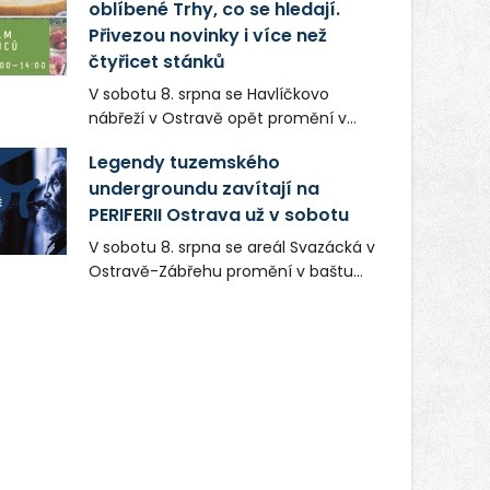
oblíbené Trhy, co se hledají.
Přivezou novinky i více než
čtyřicet stánků
V sobotu 8. srpna se Havlíčkovo
nábřeží v Ostravě opět promění v
místo plné vůní, chutí a poctivých
Legendy tuzemského
lokálních výrobků. Trhy, co se hledají
undergroundu zavítají na
tentokrát nabídnou více než čtyřicet
PERIFERII Ostrava už v sobotu
pečlivě vybraných stánků s kvalitní
gastronomií, farmářskými produkty,
V sobotu 8. srpna se areál Svazácká v
designem i řemeslnou tvorbou.
Ostravě-Zábřehu promění v baštu
Návštěvníci se mohou těšit nejen na
undergroundové a alternativní
oblíbené stálice, ale také na řadu
hudby. Uskuteční se zde totiž první
novinek, které v Ostravě běžně
ročník festivalu PERIFERIE Ostrava.
nepotkají.
Brány areálu se otevřou půlhodinu po
poledni, na příchozí čekají koncerty,
autorská čtení a rozhovory.
Vstupenky v ceně 450 Kč jsou v
prodeji.