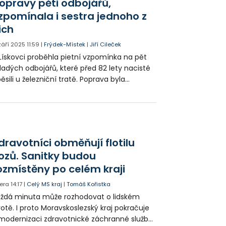
opravy pěti odbojářů,
rnisáž.
zpomínala i sestra jednoho z
ich
 září 2025
11:59
|
Frýdek-Místek
|
Jiří Cileček
Lískovci proběhla pietní vzpomínka na pět
adých odbojářů, které před 82 lety nacisté
ěsili u železniční tratě. Poprava byla
dvetou za sabotáž na německém
ničním vlaku. Aktu se zúčastnili zástupci
sta i příbuzní popravených.
dravotníci obměňují flotilu
ozů. Sanitky budou
ozmístěny po celém kraji
era
14:17
|
Celý MS kraj
|
Tomáš Kořistka
ždá minuta může rozhodovat o lidském
votě. I proto Moravskoslezský kraj pokračuje
modernizaci zdravotnické záchranné služby