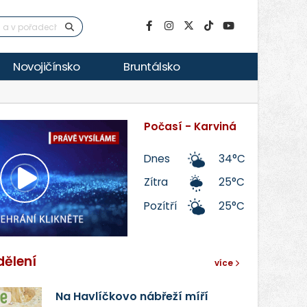
Novojičínsko
Bruntálsko
Počasí - Karviná
Dnes
34°C
Zítra
25°C
Přehrát
Pozítří
25°C
video
dělení
více
Na Havlíčkovo nábřeží míří