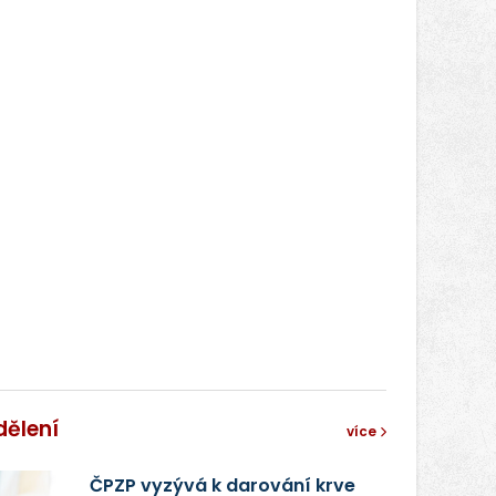
dělení
více
ČPZP vyzývá k darování krve