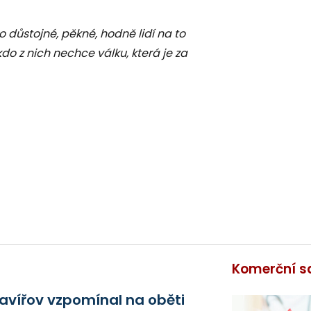
to důstojné, pěkné, hodně lidí na to
do z nich nechce válku, která je za
Komerční s
avířov vzpomínal na oběti