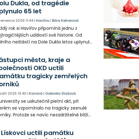
olu Dukla, od tragédie
plynulo 65 let
 července 2026
11:44
|
Havířov
|
Bára Kelnerová
ždý rok si Havířov připomíná jednu z
jtragičtějších událostí své historie. Od
lního neštěstí na Dole Dukla letos uplynulo
 let. Pietní akt u památníku na městském
bitově byl věnován památce 108 horníků,
ástupci města, kraje a
eří při tragédii přišli o život.
polečnosti OKD uctili
amátku tragicky zemřelých
orníků
. září 2025
13:40
|
Karviná
|
Gabriela Stašová
univerzity se uskutečnil pietní akt, při
erém se vzpomínalo na tragicky zesnulé
rníky. Protože se navíc nezadržitelně blíží
nec černouhelné těžby, připomínkou této
lké éry je také putovní výstava fotografií,
 Lískovci uctili památku
erou při této příležitosti otevřela speciální