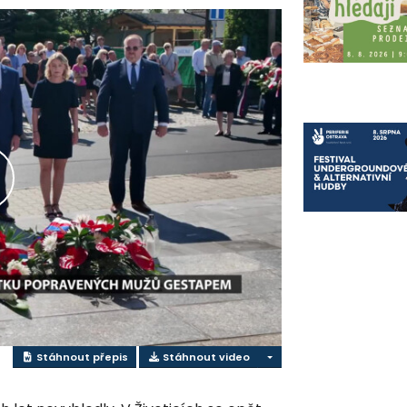
řehrát
ideo
Stáhnout přepis
Stáhnout video