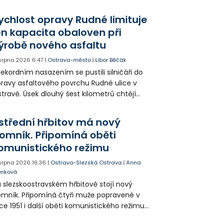
yvatelům nabízí volně přístupné sportovní
žití.
ychlost opravy Rudné limituje
en kapacita obaloven při
ýrobě nového asfaltu
 srpna 2026
6:47
|
Ostrava-město
|
Libor Běčák
rekordním nasazením se pustili silničáři do
ravy asfaltového povrchu Rudné ulice v
travě. Úsek dlouhý šest kilometrů chtějí
ravit během 20 dnů.
střední hřbitov má nový
omník. Připomíná oběti
omunistického režimu
 srpna 2026
16:36
|
Ostrava-Slezská Ostrava
|
Anna
enková
 slezskoostravském hřbitově stojí nový
mník. Připomíná čtyři muže popravené v
ce 1951 i další oběti komunistického režimu.
sto uložení jejich ostatků zůstalo příbuzným