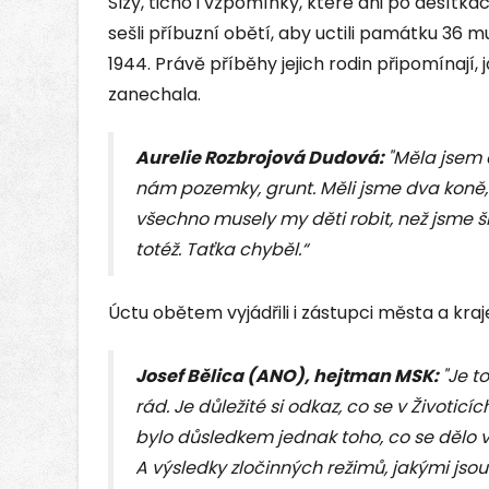
Slzy, ticho i vzpomínky, které ani po desítkác
sešli příbuzní obětí, aby uctili památku 3
1944. Právě příběhy jejich rodin připomínají, 
zanechala.
Aurelie Rozbrojová Dudová:
"Měla jsem d
nám pozemky, grunt. Měli jsme dva koně, p
všechno musely my děti robit, než jsme šly
totéž. Taťka chyběl.“
Úctu obětem vyjádřili i zástupci města a kraj
Josef Bělica (ANO), hejtman MSK:
"Je t
rád. Je důležité si odkaz, co se v Životicíc
bylo důsledkem jednak toho, co se dělo v
A výsledky zločinných režimů, jakými jso