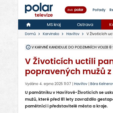
Pořady
R
MS kraj
Ostrava
K
Domů
Karvinsko
Havířov
V Životicích uc
V KARVINÉ KANDIDUJE DO PODZIMNÍCH VOLEB 8 
ŠEST JEDNOTEK HASIČŮ ZASAHOVALO U POŽÁRU
HOŘELO NA DVOU HEKTARECH A ZNIČENO BYLO 3
KARVINÁ ZNÁ BUDOUCÍ PODOBU AREÁLU LODIČ
MORAVSKOSLEZŠTÍ POLICISTÉ ODHALILI MEZINÁ
LÁKALI LIDI NA ZISKY Z KRYPTOMĚN, INFO A VIDE
MINISTESTVO ŽIVOTNÍHO PROSTŘEDÍ PŘEVZALO
A ROZHODLO, ŽE VINÍK ZA ŠKODY PO ZAVEZENÍ 
EVROPSKÝ ŽALOBCE V OSTRAVĚ ŽALUJE 5 LIDÍ A
SLEZSKÁ OSTRAVA PŘIPRAVUJE PROJEKTOVOU D
FRÝDEK-MÍSTEK DOKONČIL STAVBU VOLNOČASOVÉ
HNUTÍ ANO V HAVÍŘOVĚ NEZAŘADÍ HEJTMANA JO
VĚRA PALKOVSKÁ UŽ NEBUDE KANDIDOVAT NA PR
FOTBALISTA LAURI LAINE SE VRACÍ Z BANÍKU OS
F-M DOKONČIL PRVNÍ STUPEŇ PROJEKTOVÉ
V Životicích uctili p
popravených mužů z 
Vydáno 4. srpna 2025 11:07 |
Havířov
|
Bára Kelnero
U památníku v Havířově-Životicích se usk
mužů, které před 81 lety zavraždilo gestapo.
pamětníci i představitelé města a kraje.