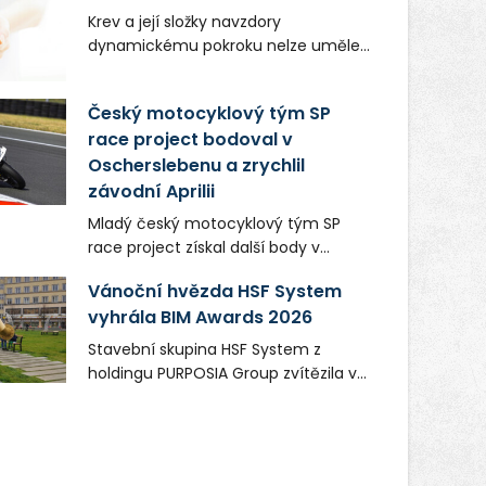
Krev a její složky navzdory
dynamickému pokroku nelze uměle
vyrobit. Zdravotnictví se tudíž bez
ochoty lidí darovat tuto
Český motocyklový tým SP
nenahraditelnou tělní tekutinu
race project bodoval v
neobejde. Naléhavá potřeba doplnit
Oscherslebenu a zrychlil
krevní zásoby nastává vždy v létě,
kdy stoupá počet úrazů. Česká
závodní Aprilii
průmyslová zdravotní pojišťovna
Mladý český motocyklový tým SP
(ČPZP) apeluje na všechny, kteří se
race project získal další body v
těší dobrému zdraví, aby se stali
mezinárodním šampionátu EURO
pravidelnými dárci krve.
Vánoční hvězda HSF System
MOTO. Při závodním víkendu, který se
vyhrála BIM Awards 2026
konal od 31. července do 2. srpna na
německém okruhu Oschersleben,
Stavební skupina HSF System z
obsadil Filip Novotný ve třídě
holdingu PURPOSIA Group zvítězila v
Supersport desáté a jedenácté
soutěži Construsoft BIM Awards 2026
místo. Maks Palmowski dokončil oba
v kategorii Projekty veřejného zájmu.
závody kategorie Sportbike na
Ocenění získala ocelová Vánoční
dvanácté příčce. Přestože výsledky
hvězda, která vznikla pro Ostravské
zůstaly za očekáváním týmu, důležitý