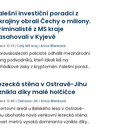
do provozu nyní zamířilo 14 nových sanitek
bavených nejmodernější technikou.
alešní investiční poradci z
krajiny obrali Čechy o miliony.
riminalisté z MS kraje
asahovali v Kyjevě
era
10:14
|
Celý MS kraj
|
Anna Břenková
ravskoslezští policisté odhalili mezinárodní
ng podvodníků, kteří lákali lidi na
hádkové zisky z kryptoměn. Falešní poradci
lámanou češtinou volali obětem z
rajinského call centra a připravili Čechy o
ezecká stěna v Ostravě-Jihu
sítky až stovky milionů korun. Na padesátce
znikla díky malé holčičce
movních prohlídek v Kyjevě se podíleli i
ští vyšetřovatelé.
era
13:48
|
Ostrava-Jih
|
Anna Břenková
ortovní areál u Bělského lesa v Ostravě-
hu obohatila nová venkovní lezecká stěna.
set metrů vysoká dominanta vznikla díky
rticipativnímu rozpočtu a místním