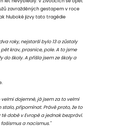
h let nevybledly. V Životicích se opět
6 mužů zavražděných gestapem v roce
jak hluboké jizvy tato tragédie
va roky, nejstarší bylo 13 a zůstaly
ět krav, prasnice, pole. A to jsme
 do školy. A přišla jsem ze školy a
e.
o velmi dojemné, já jsem za to velmi
h stalo, připomínat. Právě proto, že to
 té době v Evropě a jednak bezpráví.
u fašismus a nacismus."