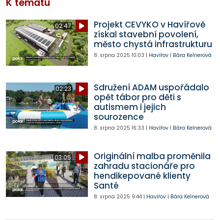
K tématu
Projekt CEVYKO v Havířově
02:47
získal stavební povolení,
město chystá infrastrukturu
8. srpna 2025
10:03
|
Havířov
|
Bára Kelnerová
Sdružení ADAM uspořádalo
02:23
opět tábor pro děti s
autismem i jejich
sourozence
8. srpna 2025
16:33
|
Havířov
|
Bára Kelnerová
Originální malba proměnila
03:05
zahradu stacionáře pro
hendikepované klienty
Santé
8. srpna 2025
9:44
|
Havířov
|
Bára Kelnerová