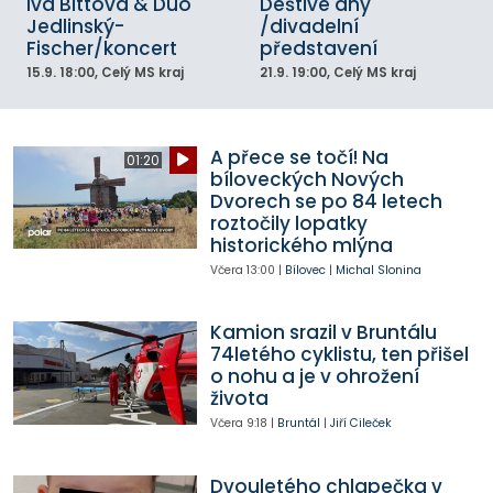
Iva Bittová & Duo
Deštivé dny
Jedlinský-
/divadelní
Fischer/koncert
představení
15.9.
18:00
, Celý MS kraj
21.9.
19:00
, Celý MS kraj
A přece se točí! Na
01:20
bíloveckých Nových
Dvorech se po 84 letech
roztočily lopatky
historického mlýna
Včera
13:00
|
Bílovec
|
Michal Slonina
Kamion srazil v Bruntálu
74letého cyklistu, ten přišel
o nohu a je v ohrožení
života
Včera
9:18
|
Bruntál
|
Jiří Cileček
Dvouletého chlapečka v