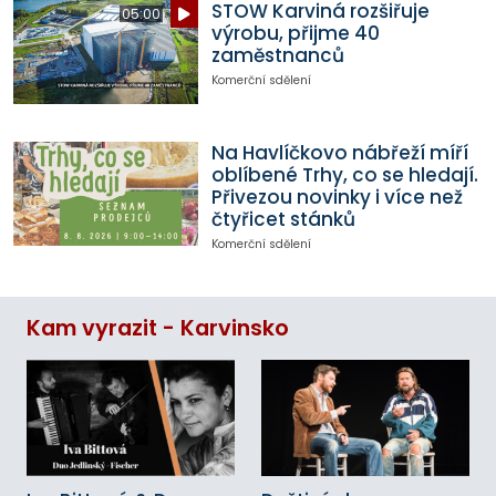
STOW Karviná rozšiřuje
05:00
výrobu, přijme 40
zaměstnanců
Komerční sdělení
Na Havlíčkovo nábřeží míří
oblíbené Trhy, co se hledají.
Přivezou novinky i více než
čtyřicet stánků
Komerční sdělení
Kam vyrazit - Karvinsko