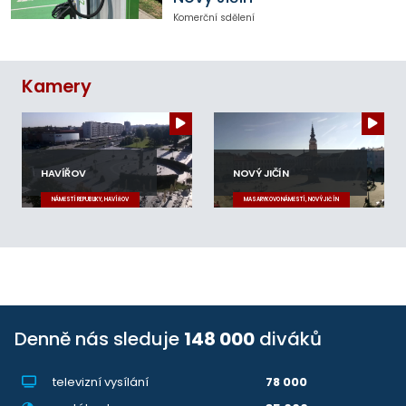
Komerční sdělení
Kamery
HAVÍŘOV
NOVÝ JIČÍN
NÁMĚSTÍ REPUBLIKY, HAVÍŘOV
MASARYKOVO NÁMĚSTÍ, NOVÝ JIČÍN
Denně nás sleduje
148 000
diváků
televizní vysílání
78 000