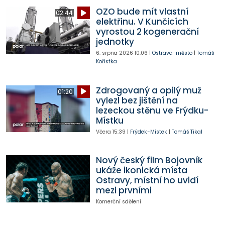
OZO bude mít vlastní
02:44
elektřinu. V Kunčicích
vyrostou 2 kogenerační
jednotky
6. srpna 2026
10:06
|
Ostrava-město
|
Tomáš
Kořistka
Zdrogovaný a opilý muž
01:20
vylezl bez jištění na
lezeckou stěnu ve Frýdku-
Místku
Včera
15:39
|
Frýdek-Místek
|
Tomáš Tikal
Nový český film Bojovník
ukáže ikonická místa
Ostravy, místní ho uvidí
mezi prvními
Komerční sdělení