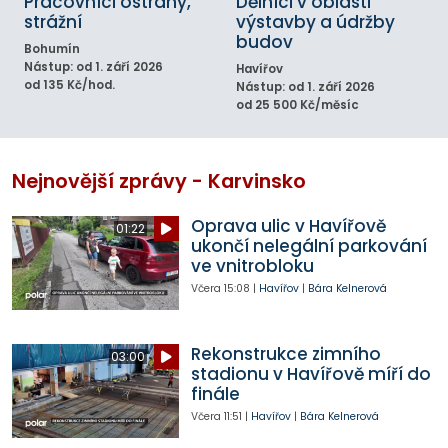
Pracovníci ostrahy,
Dělníci v oblasti
strážní
výstavby a údržby
budov
Bohumín
Nástup: od 1. září 2026
Havířov
od 135 Kč/hod.
Nástup: od 1. září 2026
od 25 500 Kč/měsíc
Nejnovější zprávy - Karvinsko
Oprava ulic v Havířově
01:22
ukončí nelegální parkování
ve vnitrobloku
Včera
15:08
|
Havířov
|
Bára Kelnerová
Rekonstrukce zimního
03:00
stadionu v Havířově míří do
finále
Včera
11:51
|
Havířov
|
Bára Kelnerová