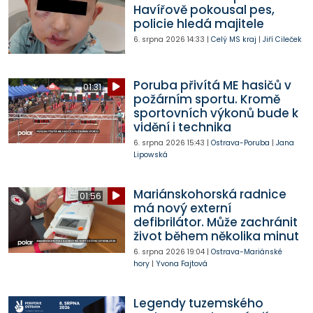
Havířově pokousal pes,
policie hledá majitele
6. srpna 2026
14:33
|
Celý MS kraj
|
Jiří Cileček
Poruba přivítá ME hasičů v
01:31
požárním sportu. Kromě
sportovních výkonů bude k
vidění i technika
6. srpna 2026
15:43
|
Ostrava-Poruba
|
Jana
Lipowská
Mariánskohorská radnice
01:56
má nový externí
defibrilátor. Může zachránit
život během několika minut
6. srpna 2026
19:04
|
Ostrava-Mariánské
hory
|
Yvona Fajtová
Legendy tuzemského