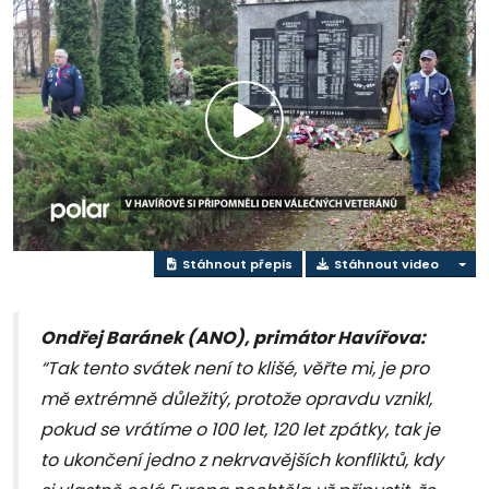
Přehrát
video
Stáhnout přepis
Stáhnout video
Ondřej Baránek (ANO), primátor Havířova:
“Tak tento svátek není to klišé, věřte mi, je pro
mě extrémně důležitý, protože opravdu vznikl,
pokud se vrátíme o 100 let, 120 let zpátky, tak je
to ukončení jedno z nekrvavějších konfliktů, kdy