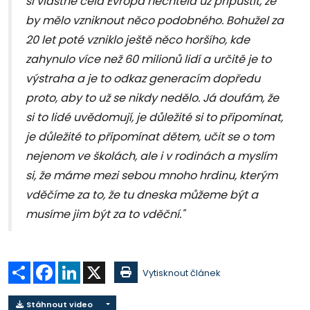
si vlastně celá Evropa nechtěla už připustit, že
by mělo vzniknout něco podobného. Bohužel za
20 let poté vzniklo ještě něco horšího, kde
zahynulo více než 60 milionů lidí a určitě je to
výstraha a je to odkaz generacím dopředu
proto, aby to už se nikdy nedělo. Já doufám, že
si to lidé uvědomují, je důležité si to připomínat,
je důležité to připomínat dětem, učit se o tom
nejenom ve školách, ale i v rodinách a myslím
si, že máme mezi sebou mnoho hrdinu, kterým
vděčíme za to, že tu dneska můžeme být a
musíme jim být za to vděční."
Sdílet
Facebook
LinkedIn
X
Vytisknout článek
Stáhnout video