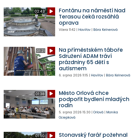
Fontánu na náměstí Nad
02:43
Terasou čeká rozsáhlá
oprava
Včera
11:42
|
Havířov
|
Bára Kelnerová
Na příměstském táboře
01:21
Sdružení ADAM tráví
prázdniny 65 dětí s
autismem
6. srpna 2026
11:15
|
Havířov
|
Bára Kelnerová
Město Orlová chce
01:38
podpořit bydlení mladých
rodin
5. srpna 2026
15:30
|
Orlová
|
Monika
Ociepková
Stonavský farář požehnal
01:50