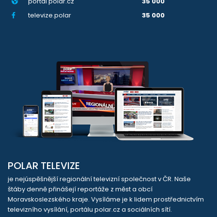
portál polar.cz
35 000
televize.polar
35 000
POLAR TELEVIZE
je nejúspěšnější regionální televizní společnost v ČR. Naše
štáby denně přinášejí reportáže z měst a obcí
Moravskoslezského kraje. Vysíláme je k lidem prostřednictvím
televizního vysílání, portálu polar.cz a sociálních sítí.