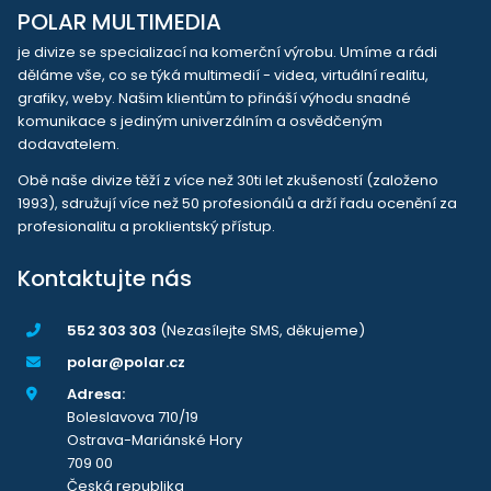
POLAR MULTIMEDIA
je divize se specializací na komerční výrobu. Umíme a rádi
děláme vše, co se týká multimedií - videa, virtuální realitu,
grafiky, weby. Našim klientům to přináší výhodu snadné
komunikace s jediným univerzálním a osvědčeným
dodavatelem.
Obě naše divize těží z více než 30ti let zkušeností (založeno
1993), sdružují více než 50 profesionálů a drží řadu ocenění za
profesionalitu a proklientský přístup.
Kontaktujte nás
552 303 303
(Nezasílejte SMS, děkujeme)
polar@polar.cz
Adresa:
Boleslavova 710/19
Ostrava-Mariánské Hory
709 00
Česká republika