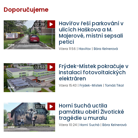
Doporučujeme
Havířov řeší parkování v
02:38
ulicích Haškova a M.
Majerové, místní sepsali
petici
Včera
11:56
|
Havířov
|
Bára Kelnerová
Frýdek-Místek pokračuje v
02:53
instalaci fotovoltaických
elektráren
Včera
15:43
|
Frýdek-Místek
|
Tomáš Tikal
Horní Suchá uctila
01:37
památku obětí Životické
tragédie u muralu
Včera
10:24
|
Horní Suchá
|
Bára Kelnerová