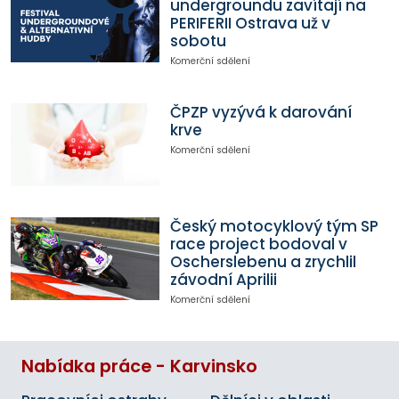
undergroundu zavítají na
PERIFERII Ostrava už v
sobotu
Komerční sdělení
ČPZP vyzývá k darování
krve
Komerční sdělení
Český motocyklový tým SP
race project bodoval v
Oscherslebenu a zrychlil
závodní Aprilii
Komerční sdělení
Nabídka práce - Karvinsko