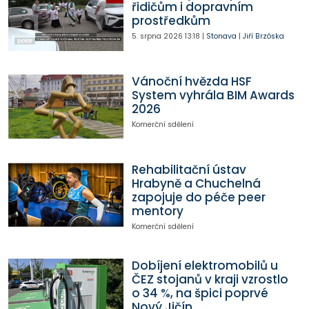
řidičům i dopravním
prostředkům
5. srpna 2026
13:18
|
Stonava
|
Jiří Brzóska
Vánoční hvězda HSF
System vyhrála BIM Awards
2026
Komerční sdělení
Rehabilitační ústav
Hrabyně a Chuchelná
zapojuje do péče peer
mentory
Komerční sdělení
Dobíjení elektromobilů u
ČEZ stojanů v kraji vzrostlo
o 34 %, na špici poprvé
Nový Jičín