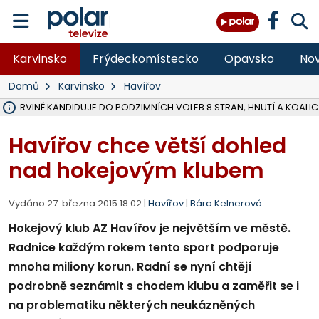
Karvinsko
Frýdeckomístecko
Opavsko
Nov
Domů
Karvinsko
Havířov
V KARVINÉ KANDIDUJE DO PODZIMNÍCH VOLEB 8 STRAN, HNUTÍ A KOALIC
ÚOHS DAL ZÁTORU POKUTU 100 000 ZA CHYBY V ZAKÁZCE NA OBN
AREÁL LODIČEK V KARVINÉ SE PŘIPRAVUJE NA VELKOU REKONSTRUKC
KARVINÁ ZNÁ BUDOUCÍ PODOBU AREÁLU LODIČKY V PARKU BOŽEN
MORAVSKOSLEZŠTÍ POLICISTÉ ODHALILI MEZINÁRODNÍ GANG PODVO
LÁKALI LIDI NA ZISKY Z KRYPTOMĚN, INFO A VIDEO NA POLAR.CZ
MINISTESTVO ŽIVOTNÍHO PROSTŘEDÍ PŘEVZALO VYŠETŘOVÁNÍ KAU
A ROZHODLO, ŽE VINÍK ZA ŠKODY PO ZAVEZENÍ TUNAMI ODPADU NE
MUŽ V PŘÍBOŘE SE VÁŽNĚ ZRANIL PŘI PRÁCI S ROZBRUŠOVAČKOU, I
SLEZSKÁ OSTRAVA PŘIPRAVUJE PROJEKTOVOU DOKUMENTACI PRO 
FRÝDEK-MÍSTEK DOKONČIL STAVBU VOLNOČASOVÉHO AREÁLU NA RIVI
HNUTÍ ANO V HAVÍŘOVĚ NEZAŘADÍ HEJTMANA JOSEFA BĚLICU NA V
MS KRAJ VYBUDUJE ZA 40 MILIONŮ V JABLUNKOVĚ NOVÝ MOST PŘES O
FOTBALISTA LAURI LAINE SE VRACÍ Z BANÍKU OSTRAVA NA PŮL ROK
F-M DOKONČIL VOLNOČASOVÝ AREÁL RIVKA PARK ZA 62 MILIONŮ,
Havířov chce větší dohled
nad hokejovým klubem
Vydáno 27. března 2015 18:02 |
Havířov
|
Bára Kelnerová
Hokejový klub AZ Havířov je největším ve městě.
Radnice každým rokem tento sport podporuje
mnoha miliony korun. Radní se nyní chtějí
podrobně seznámit s chodem klubu a zaměřit se i
na problematiku některých neukázněných