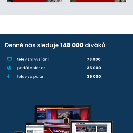
Denně nás sleduje
148 000
diváků
televizní vysílání
78 000
portál polar.cz
35 000
televize.polar
35 000