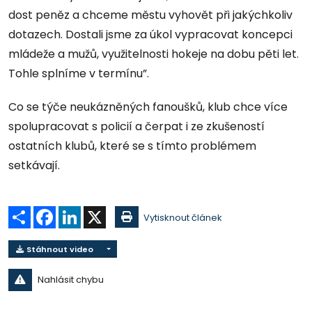
dost peněz a chceme městu vyhovět při jakýchkoliv
dotazech. Dostali jsme za úkol vypracovat koncepci
mládeže a mužů, využitelnosti hokeje na dobu pěti let.
Tohle splníme v termínu”.
Co se týče neukázněných fanoušků, klub chce více
spolupracovat s policií a čerpat i ze zkušeností
ostatních klubů, které se s tímto problémem
setkávají.
Sdílet
Facebook
LinkedIn
X
Vytisknout článek
Stáhnout video
Nahlásit chybu