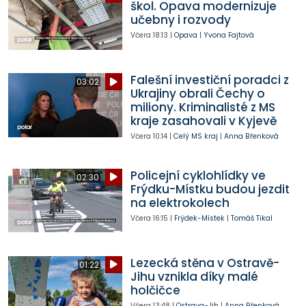
škol. Opava modernizuje
učebny i rozvody
Včera
18:13
|
Opava
|
Yvona Fajtová
Falešní investiční poradci z
03:02
Ukrajiny obrali Čechy o
miliony. Kriminalisté z MS
kraje zasahovali v Kyjevě
Včera
10:14
|
Celý MS kraj
|
Anna Břenková
Policejní cyklohlídky ve
02:30
Frýdku-Místku budou jezdit
na elektrokolech
Včera
16:15
|
Frýdek-Místek
|
Tomáš Tikal
Lezecká stěna v Ostravě-
01:22
Jihu vznikla díky malé
holčičce
Včera
13:48
|
Ostrava-Jih
|
Anna Břenková