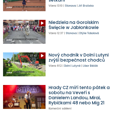
setkání
Včera
13:10
|
Stonava
|
Jiří Brzóska
Niedziela na Gorolskim
03:21
Święcie w Jabłonkowie
Včera
12:37
|
Stonava
|
Otýlie Tobolová
Nový chodník v Dolní Lutyni
01:41
zvýší bezpečnost chodců
Včera
8:12
|
Dolní Lutyně
|
Libor Běčák
Hrady CZ míří tento pátek a
sobotu na Veveří s
Danielem Landou, Mirai,
Rybičkami 48 nebo Mig 21
Komerční sdělení