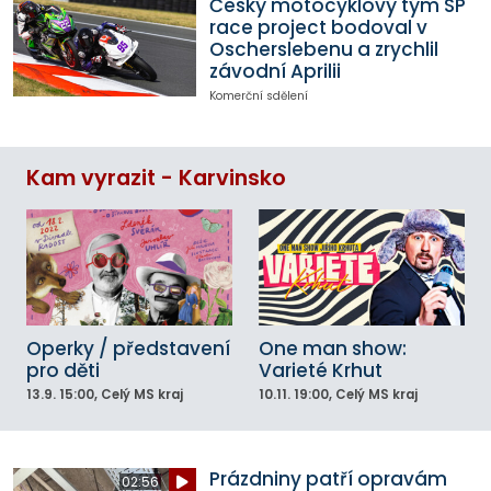
Český motocyklový tým SP
race project bodoval v
Oscherslebenu a zrychlil
závodní Aprilii
Komerční sdělení
Kam vyrazit - Karvinsko
Operky / představení
One man show:
pro děti
Varieté Krhut
13.9.
15:00
, Celý MS kraj
10.11.
19:00
, Celý MS kraj
Prázdniny patří opravám
02:56