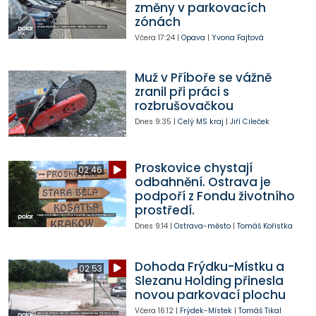
změny v parkovacích
zónách
Včera
17:24
|
Opava
|
Yvona Fajtová
Muž v Příboře se vážně
zranil při práci s
rozbrušovačkou
Dnes
9:35
|
Celý MS kraj
|
Jiří Cileček
Proskovice chystají
02:46
odbahnění. Ostrava je
podpoří z Fondu životního
prostředí.
Dnes
9:14
|
Ostrava-město
|
Tomáš Kořistka
Dohoda Frýdku-Místku a
02:53
Slezanu Holding přinesla
novou parkovací plochu
Včera
16:12
|
Frýdek-Místek
|
Tomáš Tikal