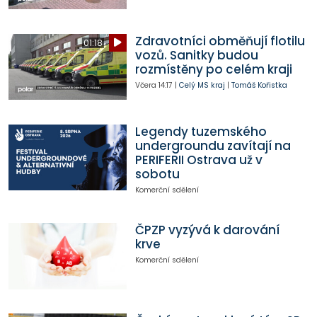
Zdravotníci obměňují flotilu
01:18
vozů. Sanitky budou
rozmístěny po celém kraji
Včera
14:17
|
Celý MS kraj
|
Tomáš Kořistka
Legendy tuzemského
undergroundu zavítají na
PERIFERII Ostrava už v
sobotu
Komerční sdělení
ČPZP vyzývá k darování
krve
Komerční sdělení