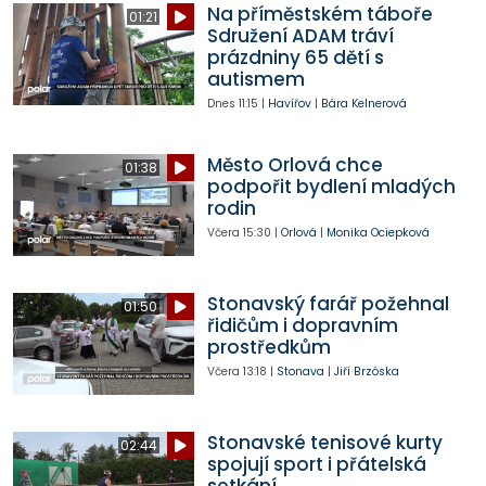
Na příměstském táboře
01:21
Sdružení ADAM tráví
prázdniny 65 dětí s
autismem
Dnes
11:15
|
Havířov
|
Bára Kelnerová
Město Orlová chce
01:38
podpořit bydlení mladých
rodin
Včera
15:30
|
Orlová
|
Monika Ociepková
Stonavský farář požehnal
01:50
řidičům i dopravním
prostředkům
Včera
13:18
|
Stonava
|
Jiří Brzóska
Stonavské tenisové kurty
02:44
spojují sport i přátelská