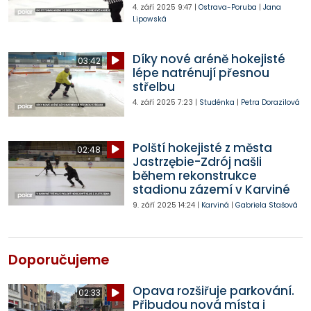
4. září 2025
9:47
|
Ostrava-Poruba
|
Jana
Lipowská
Díky nové aréně hokejisté
03:42
lépe natrénují přesnou
střelbu
4. září 2025
7:23
|
Studénka
|
Petra Dorazilová
Polští hokejisté z města
02:48
Jastrzębie-Zdrój našli
během rekonstrukce
stadionu zázemí v Karviné
9. září 2025
14:24
|
Karviná
|
Gabriela Stašová
Doporučujeme
Opava rozšiřuje parkování.
02:33
Přibudou nová místa i