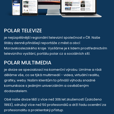
POLAR TELEVIZE
je nejúspěšnější regionální televizní společnost v ČR. Naše
štáby denně přinášejí reportáže z měst a obcí
Moravskoslezského kraje. Vysíláme je k lidem prostřednictvím
televizního vysílání, portálu polar.cz a sociálních sítí.
POLAR MULTIMEDIA
je divize se specializací na komerční výrobu. Umíme a rádi
děláme vše, co se týká multimedií - videa, virtuální realitu,
grafiky, weby. Našim klientům to přináší výhodu snadné
komunikace s jediným univerzálním a osvědčeným
dodavatelem.
Obě naše divize těží z více než 30ti let zkušeností (založeno
1993), sdružují více než 50 profesionálů a drží řadu ocenění za
profesionalitu a proklientský přístup.