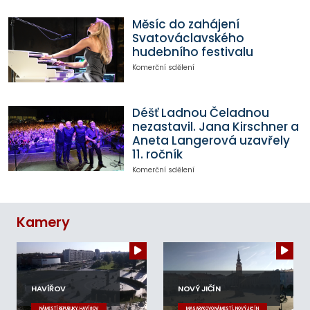
Měsíc do zahájení
Svatováclavského
hudebního festivalu
Komerční sdělení
Déšť Ladnou Čeladnou
nezastavil. Jana Kirschner a
Aneta Langerová uzavřely
11. ročník
Komerční sdělení
Kamery
HAVÍŘOV
NOVÝ JIČÍN
NÁMĚSTÍ REPUBLIKY, HAVÍŘOV
MASARYKOVO NÁMĚSTÍ, NOVÝ JIČÍN