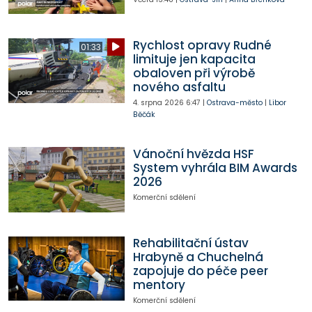
Rychlost opravy Rudné
01:33
limituje jen kapacita
obaloven při výrobě
nového asfaltu
4. srpna 2026
6:47
|
Ostrava-město
|
Libor
Běčák
Vánoční hvězda HSF
System vyhrála BIM Awards
2026
Komerční sdělení
Rehabilitační ústav
Hrabyně a Chuchelná
zapojuje do péče peer
mentory
Komerční sdělení