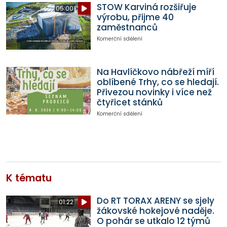
STOW Karviná rozšiřuje
05:00
výrobu, přijme 40
zaměstnanců
Komerční sdělení
Na Havlíčkovo nábřeží míří
oblíbené Trhy, co se hledají.
Přivezou novinky i více než
čtyřicet stánků
Komerční sdělení
K tématu
Do RT TORAX ARENY se sjely
01:22
žákovské hokejové naděje.
O pohár se utkalo 12 týmů