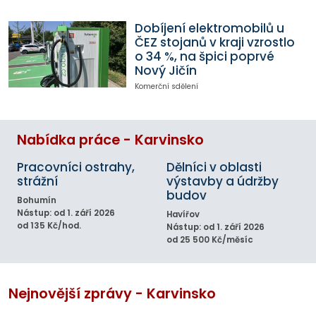
Dobíjení elektromobilů u
ČEZ stojanů v kraji vzrostlo
o 34 %, na špici poprvé
Nový Jičín
Komerční sdělení
Nabídka práce - Karvinsko
Pracovníci ostrahy,
Dělníci v oblasti
strážní
výstavby a údržby
budov
Bohumín
Nástup: od 1. září 2026
Havířov
od 135 Kč/hod.
Nástup: od 1. září 2026
od 25 500 Kč/měsíc
Nejnovější zprávy - Karvinsko