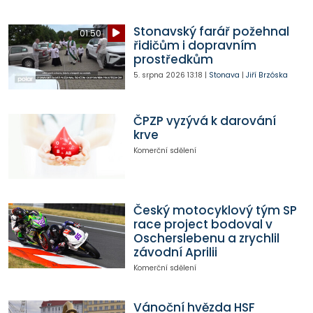
Stonavský farář požehnal
01:50
řidičům i dopravním
prostředkům
5. srpna 2026
13:18
|
Stonava
|
Jiří Brzóska
ČPZP vyzývá k darování
krve
Komerční sdělení
Český motocyklový tým SP
race project bodoval v
Oscherslebenu a zrychlil
závodní Aprilii
Komerční sdělení
Vánoční hvězda HSF