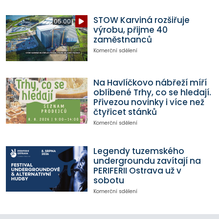
STOW Karviná rozšiřuje
05:00
výrobu, přijme 40
zaměstnanců
Komerční sdělení
Na Havlíčkovo nábřeží míří
oblíbené Trhy, co se hledají.
Přivezou novinky i více než
čtyřicet stánků
Komerční sdělení
Legendy tuzemského
undergroundu zavítají na
PERIFERII Ostrava už v
sobotu
Komerční sdělení