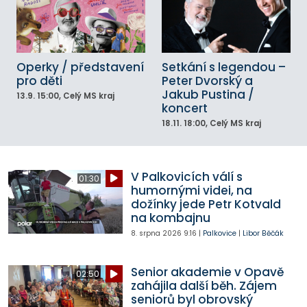
Operky / představení
Setkání s legendou –
pro děti
Peter Dvorský a
Jakub Pustina /
13.9.
15:00
, Celý MS kraj
koncert
18.11.
18:00
, Celý MS kraj
V Palkovicích válí s
01:30
humornými videi, na
dožínky jede Petr Kotvald
na kombajnu
8. srpna 2026
9:16
|
Palkovice
|
Libor Běčák
Senior akademie v Opavě
02:50
zahájila další běh. Zájem
seniorů byl obrovský