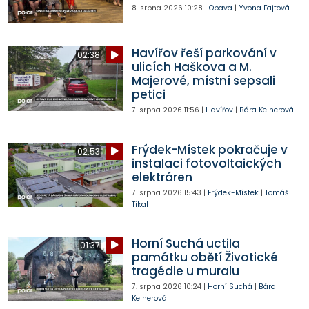
8. srpna 2026
10:28
|
Opava
|
Yvona Fajtová
Havířov řeší parkování v
02:38
ulicích Haškova a M.
Majerové, místní sepsali
petici
7. srpna 2026
11:56
|
Havířov
|
Bára Kelnerová
Frýdek-Místek pokračuje v
02:53
instalaci fotovoltaických
elektráren
7. srpna 2026
15:43
|
Frýdek-Místek
|
Tomáš
Tikal
Horní Suchá uctila
01:37
památku obětí Životické
tragédie u muralu
7. srpna 2026
10:24
|
Horní Suchá
|
Bára
Kelnerová