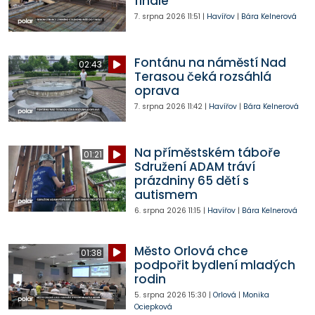
finále
7. srpna 2026
11:51
|
Havířov
|
Bára Kelnerová
Fontánu na náměstí Nad
02:43
Terasou čeká rozsáhlá
oprava
7. srpna 2026
11:42
|
Havířov
|
Bára Kelnerová
Na příměstském táboře
01:21
Sdružení ADAM tráví
prázdniny 65 dětí s
autismem
6. srpna 2026
11:15
|
Havířov
|
Bára Kelnerová
Město Orlová chce
01:38
podpořit bydlení mladých
rodin
5. srpna 2026
15:30
|
Orlová
|
Monika
Ociepková