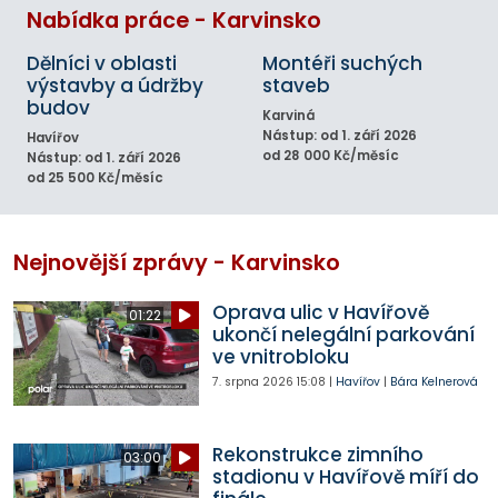
Nabídka práce - Karvinsko
Dělníci v oblasti
Montéři suchých
výstavby a údržby
staveb
budov
Karviná
Nástup: od 1. září 2026
Havířov
od 28 000 Kč/měsíc
Nástup: od 1. září 2026
od 25 500 Kč/měsíc
Nejnovější zprávy - Karvinsko
Oprava ulic v Havířově
01:22
ukončí nelegální parkování
ve vnitrobloku
7. srpna 2026
15:08
|
Havířov
|
Bára Kelnerová
Rekonstrukce zimního
03:00
stadionu v Havířově míří do