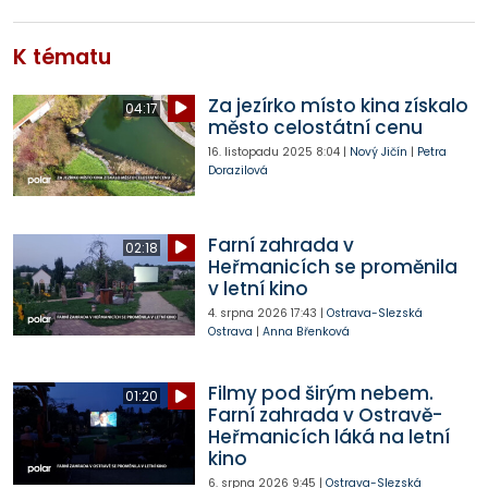
K tématu
Za jezírko místo kina získalo
04:17
město celostátní cenu
16. listopadu 2025
8:04
|
Nový Jičín
|
Petra
Dorazilová
Farní zahrada v
02:18
Heřmanicích se proměnila
v letní kino
4. srpna 2026
17:43
|
Ostrava-Slezská
Ostrava
|
Anna Břenková
Filmy pod širým nebem.
01:20
Farní zahrada v Ostravě-
Heřmanicích láká na letní
kino
6. srpna 2026
9:45
|
Ostrava-Slezská