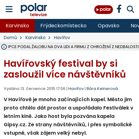
Karvinsko
Frýdeckomístecko
Opavsko
Nov
Domů
Karvinsko
Havířov
ÁSTUPCE PODAL ŽALOBU NA DVA LIDI A FIRMU Z OHROŽENÍ Z NEDBALOSTI
NA BÍLOVECKÝCH NOVÝCH DVORECH SE PO 84 LETECH ROZTOČILY L
KARVINSKÉ MOŘE ZÍSKÁ NOVÉ GASTRO ZÁZEMÍ S VYHLÍDKOVOU TER
REKONSTRUKCE MATEŘSKÉ ŠKOLY V CHLEBIČOVĚ MÍŘÍ DO FINÁLE, VÍ
CYKLISTU (74) SRAZIL V BRUNTÁLU KAMION, JE V OHROŽENÍ ŽIVOTA,
POLICIE HLEDÁ PŘÍPADNÉ SVĚDKY, KTEŘÍ POMŮŽOU OBJASNIT PRŮ
MS KRAJ DOKONČIL OPRAVU SILNICE MEZI VRBNEM A HEŘMANOVICEM
SMVAK NABÍZÍ V DOBĚ SUCHA VODU OBCÍM A FIRMÁM, CISTERNY JE
F-M POKRAČUJE V INSTALACI FOTOVOLTAICKÝCH ELEKTRÁREN, REP
SENIOR AKADEMIE V OPAVĚ ZAHÁJILA DALŠÍ BĚH, REPORTÁŽ NA POL
PLANETÁRIUM V OSTRAVĚ CHYSTÁ POZOROVÁNÍ ČÁSTEČNÉHO ZATMĚ
OPRAVA ULIC V HAVÍŘOVĚ UKONČÍ NELEGÁLNÍ PARKOVÁNÍ VE VNI
V HAVÍŘOVĚ SE TĚŽCE ZRANIL MOTORKÁŘ PO SRÁŽCE S AUTEM, INF
FC BANÍK OSTRAVA PROHRÁL V HRADCI KRÁLOVÉ 1:2, OD 43. MINUTY 
MOTORKÁŘ SRAZIL VE F-M NA PŘECHODU CHODCE, DLE POLICIE
Havířovský festival by si
zasloužil více návštěvníků
Vydáno 13. července 2015 17:06 |
Havířov
|
Bára Kelnerová
V Havířově je mnoho začínajících kapel. Město jim
proto chtělo dát prostor a uspořádalo Festiválek v
letním kině. Jako host byla pozvána kapela
Gipsy.cz. Ze strany návštěvníků, i přes symbolické
vstupné, však zájem velký nebyl.