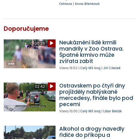
Ostrava
|
Anna Břenková
Doporučujeme
Neukáznění lidé krmili
00:25
mandrily v Zoo Ostrava.
Špatné krmivo může
zvířata zabít
Včera
16:52
|
Celý MS kraj
|
Jiří Cileček
Ostravskem po čtyři dny
02:42
projížděly nablýskané
mercedesy, finále bylo pod
pecemi
Včera
10:00
|
Celý MS kraj
|
Libor Běčák
Alkohol a drogy navedly
řidiče do příkopu a