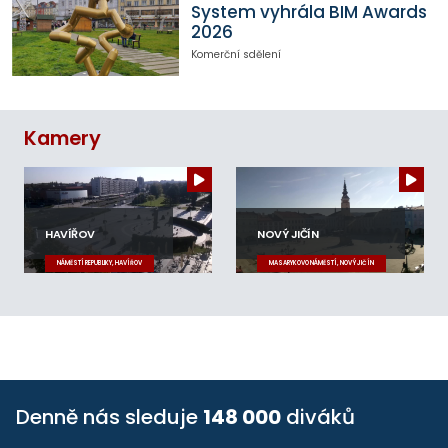
System vyhrála BIM Awards
2026
Komerční sdělení
Kamery
HAVÍŘOV
NOVÝ JIČÍN
NÁMĚSTÍ REPUBLIKY, HAVÍŘOV
MASARYKOVO NÁMĚSTÍ, NOVÝ JIČÍN
Denně nás sleduje
148 000
diváků