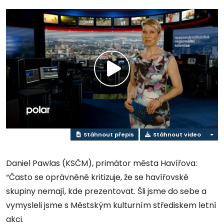
Přehrát
video
Stáhnout přepis
Stáhnout video
Daniel Pawlas (KSČM), primátor města Havířova:
“Často se oprávněně kritizuje, že se havířovské
skupiny nemají, kde prezentovat. Šli jsme do sebe a
vymysleli jsme s Městským kulturním střediskem letní
akci.