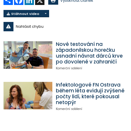
Vytisknout článek
Stáhnout video
Nahlásit chybu
Nové testování na
západonilskou horečku
usnadní návrat dárců krve
po dovolené v zahraničí
Komerční sdělení
Infektologové FN Ostrava
během léta evidují zvýšené
počty lidí, které pokousal
netopýr
Komerční sdělení