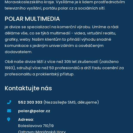
Moravskoslezského kraje. Vysíláme je k lidem prostřednictvím
televizního vysílání, portálu polar.cz a sociálních sítí.
POLAR MULTIMEDIA
je divize se specializací na komerční výrobu. Umíme a rádi
děláme vše, co se týká multimedií - videa, virtuální realitu,
grafiky, weby. Našim klientům to přináší výhodu snadné
komunikace s jediným univerzálním a osvědčeným
dodavatelem.
Obě naše divize těží z více než 30ti let zkušeností (založeno
1993), sdružují více než 50 profesionálů a drží řadu ocenění za
profesionalitu a proklientský přístup.
Kontaktujte nás
552 303 303
(Nezasílejte SMS, děkujeme)
polar@polar.cz
Adresa:
Boleslavova 710/19
Ostrava-Mariánské Hory