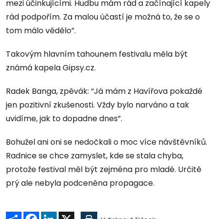
mezi účinkujícími. Hudbu mám rád a začínající kapely
rád podpořím. Za malou účastí je možná to, že se o
tom málo vědělo”.
Takovým hlavním tahounem festivalu měla být
známá kapela Gipsy.cz.
Radek Banga, zpěvák: “Já mám z Havířova pokaždé
jen pozitivní zkušenosti. Vždy bylo narváno a tak
uvidíme, jak to dopadne dnes”.
Bohužel ani oni se nedočkali o moc více návštěvníků.
Radnice se chce zamyslet, kde se stala chyba,
protože festival měl být zejména pro mladé. Určitě
prý ale nebyla podceněna propagace.
Sdílet
Facebook
LinkedIn
X