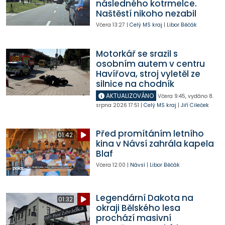
následného kotrmelce.
Naštěstí nikoho nezabil
Včera
13:27
|
Celý MS kraj
|
Libor Běčák
Motorkář se srazil s
osobním autem v centru
Havířova, stroj vyletěl ze
silnice na chodník
AKTUALIZOVÁNO
Včera
9:45
,
vydáno 8.
srpna 2026
17:51
|
Celý MS kraj
|
Jiří Cileček
Před promítáním letního
01:42
kina v Návsí zahrála kapela
Blaf
Včera
12:00
|
Návsí
|
Libor Běčák
Legendární Dakota na
01:32
okraji Bělského lesa
prochází masivní