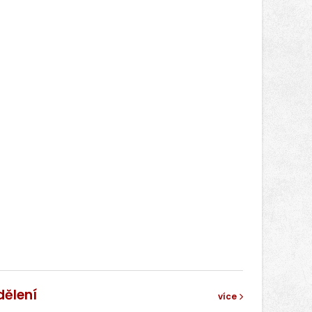
dělení
více