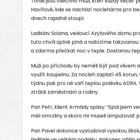
Tohle jsou všechno muži, kteří každý večer 
Havířově, kde se nachází noclehárna pro be
dnech rapidně stoupl.
Ladislav Solana, vedoucí Azylového domu pr
tuto chvíli úplně plná a nabízíme takzvanou vo
a zdarma přečkat noc v teple. Dostanou tepl
Muži po příchodu by neměli být pod vlivem 
využít koupelnu. Za nocleh zaplatí 45 korun, 
týdnu pak pro ně vaří teplou polévku ADRA. V
ztrátě zaměstnání a rodiny.
Pan Petr, klient Armády spásy: “Spal jsem ve
měl omrzliny a skoro mi museli amputovat pr
Pan Pavel dokonce vystudoval vysokou školu
ředitele ve velkém podniku. Nakonec přišlo p