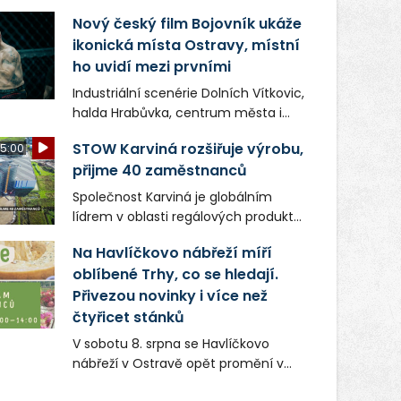
Nový český film Bojovník ukáže
ikonická místa Ostravy, místní
ho uvidí mezi prvními
Industriální scenérie Dolních Vítkovic,
halda Hrabůvka, centrum města i
další ikonická místa Ostravy se objeví
STOW Karviná rozšiřuje výrobu,
5:00
v novém filmu Bojovník, který vstoupí
přijme 40 zaměstnanců
do kin už 13. srpna. Režiséři Vojtěch
Frič a Tomáš Dianiška si
Společnost Karviná je globálním
moravskoslezskou metropoli
lídrem v oblasti regálových produktů
nevybrali náhodou – její syrová
a systémů, stabilním
atmosféra se stala přirozenou
Na Havlíčkovo nábřeží míří
zaměstnavatelem na Karvinsku a
součástí příběhu bývalého
oblíbené Trhy, co se hledají.
firmou s obrovským potenciálem.
boxerského šampiona Hoffa (Milan
Přivezou novinky i více než
Ondrík), jenž se po letech vrací do
čtyřicet stánků
světa vrcholových zápasů, tentokrát
V sobotu 8. srpna se Havlíčkovo
v MMA.
nábřeží v Ostravě opět promění v
místo plné vůní, chutí a poctivých