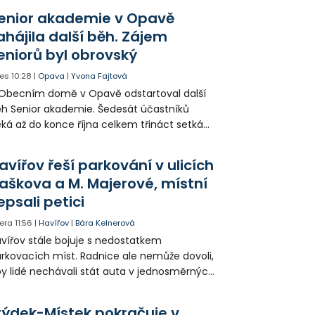
opagaci Palkovic ztvárnili starosta Radim
enior akademie v Opavě
ča a místostarosta David Kula.
ahájila další běh. Zájem
eniorů byl obrovský
es
10:28
|
Opava
|
Yvona Fajtová
Obecním domě v Opavě odstartoval další
h Senior akademie. Šedesát účastníků
ká až do konce října celkem třináct setkání
ných odborných přednášek i poznávání
sta. Na závěr převezmou úspěšní
avířov řeší parkování v ulicích
solventi certifikáty o absolvování studia a
aškova a M. Majerové, místní
obné dárky.
epsali petici
era
11:56
|
Havířov
|
Bára Kelnerová
vířov stále bojuje s nedostatkem
rkovacích míst. Radnice ale nemůže dovoli,
y lidé nechávali stát auta v jednosměrných
icích, kde nezbývá místo pro průjezd IZS.
tuace se teď řeší v jednom vnitrobloku, kde
rýdek-Místek pokračuje v