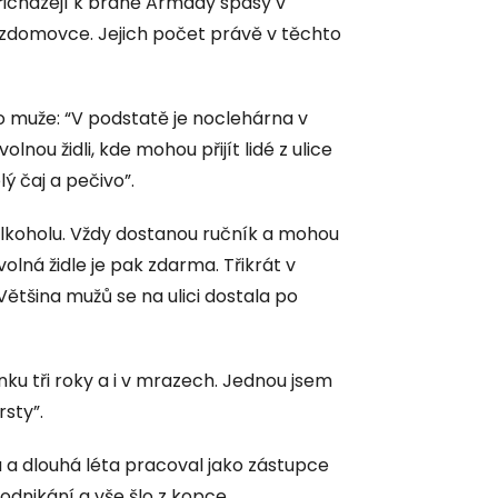
přicházejí k bráně Armády spásy v
zdomovce. Jejich počet právě v těchto
o muže: “V podstatě je noclehárna v
lnou židli, kde mohou přijít lidé z ulice
ý čaj a pečivo”.
alkoholu. Vždy dostanou ručník a mohou
volná židle je pak zdarma. Třikrát v
ětšina mužů se na ulici dostala po
nku tři roky a i v mrazech. Jednou jsem
sty”.
 a dlouhá léta pracoval jako zástupce
odnikání a vše šlo z kopce.