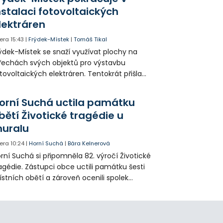
 někteří obyvatelé rozhodli sepsat petici.
nstalaci fotovoltaických
lektráren
era
15:43
|
Frýdek-Místek
|
Tomáš Tikal
ýdek-Místek se snaží využívat plochy na
řechách svých objektů pro výstavbu
tovoltaických elektráren. Tentokrát přišla
da na 11. Základní školu ve Frýdku.
orní Suchá uctila památku
bětí Životické tragédie u
uralu
era
10:24
|
Horní Suchá
|
Bára Kelnerová
rní Suchá si připomněla 82. výročí Životické
agédie. Zástupci obce uctili památku šesti
stních obětí a zároveň ocenili spolek
votice Sobě za zpřístupnění informací o
agédii prostřednictvím QR kódů u
amátníků.