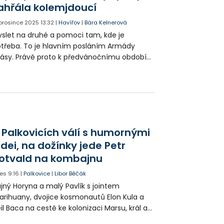
ahřála kolemjdoucí
 prosince 2025
13:32
|
Havířov
|
Bára Kelnerová
slet na druhé a pomoci tam, kde je
třeba. To je hlavním posláním Armády
ásy. Právě proto k předvánočnímu období
 neodmyslitelně řadí i tradiční rozlévání
lévky potřebným na náměstí Republiky v
vířově.
 Palkovicích válí s humornými
idei, na dožínky jede Petr
otvald na kombajnu
es
9:16
|
Palkovice
|
Libor Běčák
jný Horyna a malý Pavlík s jointem
rihuany, dvojice kosmonautů Elon Kula a
il Baca na cestě ke kolonizaci Marsu, král a
šek a mnoho dalších postav už při