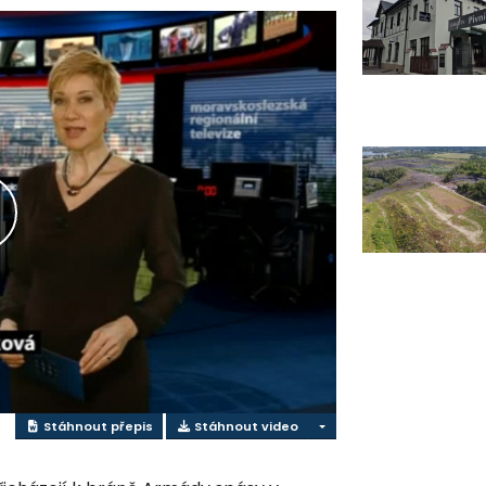
řehrát
ideo
Stáhnout přepis
Stáhnout video