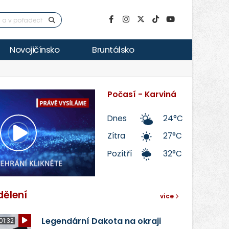
Novojičínsko
Bruntálsko
Počasí - Karviná
Dnes
24°C
Zítra
27°C
Přehrát
Pozítří
32°C
video
dělení
více
Legendární Dakota na okraji
01:32