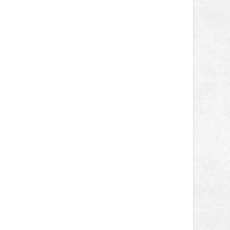
lokálních výrobků. Trhy, co se hledají
tentokrát nabídnou více než čtyřicet
pečlivě vybraných stánků s kvalitní
gastronomií, farmářskými produkty,
designem i řemeslnou tvorbou.
Návštěvníci se mohou těšit nejen na
oblíbené stálice, ale také na řadu
novinek, které v Ostravě běžně
nepotkají.