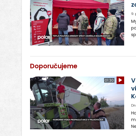
z
9.
My
po
sp
už
po
Ha
Doporučujeme
V
01:30
v
K
Dn
Ha
ma
Ne
ša