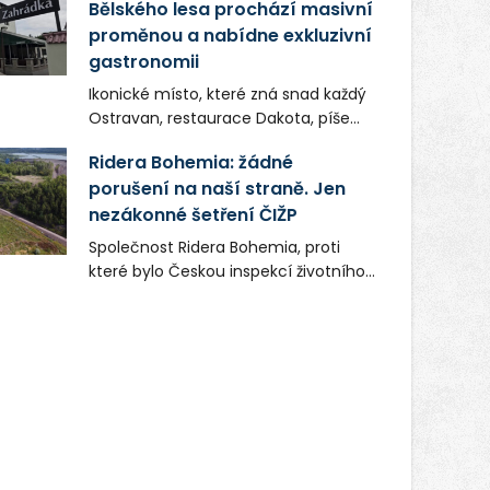
Bělského lesa prochází masivní
proměnou a nabídne exkluzivní
gastronomii
Ikonické místo, které zná snad každý
Ostravan, restaurace Dakota, píše
novou kapitolu. Silná mateřská
Ridera Bohemia: žádné
společnost Dang Investment Group
porušení na naší straně. Jen
s.r.o. investuje do projektu přes 50
nezákonné šetření ČIŽP
milionů korun. Cílem je přinést
Ostravě dva špičkové gastronomické
Společnost Ridera Bohemia, proti
koncepty, které v regionu dosud
které bylo Českou inspekcí životního
chyběly, luxusní středomořskou
prostředí (ČIŽP) čtyři roky vedeno
kuchyni a autentickou asijskou
vykonstruované řízení, při realizaci
gastronomii.
OVS na heřmanické haldě
postupovala v souladu se zákonem a
zadáním státního podniku DIAMO a v
této souvislosti nelze hovořit o
žádném odpadu. Ridera od počátku
označovala řízení ČIŽP za nezákonné
a domáhala se práva na spravedlivý