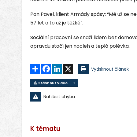
Pan Pavel, klient Armády spásy: “Mě už se n
57 let a to už je těžké”.
Sociální pracovní se snaží lidem bez domo
opravdu stačí jen nocleh a teplá polévka.
Sdílet
Facebook
LinkedIn
X
Vytisknout článek
Stáhnout video
Nahlásit chybu
K tématu