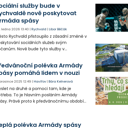
ociální služby bude v
ychvaldě nově poskytovat
rmáda spásy
. ledna 2026
13:40
|
Rychvald
|
Libor Běčák
sto Rychvald přistoupilo z zásadní změně v
skytování sociálních služeb svým
0
čanům. Nově bude tyto služby v
zšířeném rozsahu zajišťovat Armáda spásy.
ředvánoční polévka Armády
pásy pomáhá lidem v nouzi
 prosince 2025
12:49
|
Havířov
|
Bára Kelnerová
slet na druhé a pomoci tam, kde je
třeba. To je hlavním posláním Armády
ásy. Právě proto k předvánočnímu období
 neodmyslitelně řadí i tradiční rozlévání
lévky potřebným na náměstí Republiky v
vířově.
eplá polévka Armády spásy