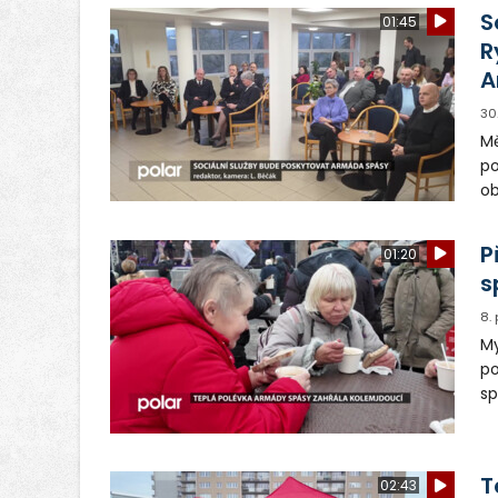
S
01:45
R
A
30
Mě
po
ob
ro
P
01:20
s
8.
My
po
sp
už
po
Ha
T
02:43