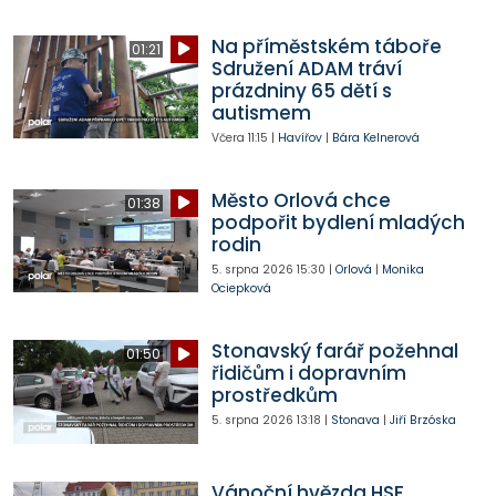
Na příměstském táboře
01:21
Sdružení ADAM tráví
prázdniny 65 dětí s
autismem
Včera
11:15
|
Havířov
|
Bára Kelnerová
Město Orlová chce
01:38
podpořit bydlení mladých
rodin
5. srpna 2026
15:30
|
Orlová
|
Monika
Ociepková
Stonavský farář požehnal
01:50
řidičům i dopravním
prostředkům
5. srpna 2026
13:18
|
Stonava
|
Jiří Brzóska
Vánoční hvězda HSF