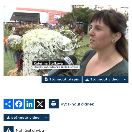
Přehrát
video
Stáhnout přepis
Stáhnout video
Sdílet
Facebook
LinkedIn
X
Vytisknout článek
Stáhnout video
Nahlásit chybu