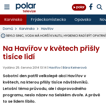
Karvinsko
Frýdeckomístecko
Opavsko
Nov
Domů
Karvinsko
Havířov
Ě PŘIBYLO SINIC, VODA MÁ HORŠÍ KVALITU, HYGIENICI RADÍ BÝT OPATRNÍ
ÚOHS DAL ZÁTORU POKUTU 100 000 ZA CHYBY V ZAKÁZCE NA OBN
AREÁL LODIČEK V KARVINÉ SE PŘIPRAVUJE NA VELKOU REKONSTRUKC
KARVINÁ ZNÁ BUDOUCÍ PODOBU AREÁLU LODIČKY V PARKU BOŽEN
CYKLISTU (74) SRAZIL V BRUNTÁLU KAMION, JE V OHROŽENÍ ŽIVOTA,
POLICIE HLEDÁ PŘÍPADNÉ SVĚDKY, KTEŘÍ POMŮŽOU OBJASNIT PRŮ
RADNÍ OSTRAVY A POSLANKYNĚ A. HOFFMANNOVÁ ZA PIRÁTY PODA
NA POSTUP MINISTERSTVA ŽIVOTNÍHO PROSTŘEDÍ V KAUZE HALDY 
MUŽ V PŘÍBOŘE SE VÁŽNĚ ZRANIL PŘI PRÁCI S ROZBRUŠOVAČKOU, I
SLEZSKÁ OSTRAVA PŘIPRAVUJE PROJEKTOVOU DOKUMENTACI PRO 
PODEZŘELÝ BALÍČEK ZASTAVIL PROVOZ NA NÁDRAŽÍ VE F-M, ČEKÁ 
CHLAPEČKA (2) V HAVÍŘOVĚ POKOUSAL PES, POLICIE HLEDÁ MAJITEL
MS KRAJ VYBUDUJE ZA 40 MILIONŮ V JABLUNKOVĚ NOVÝ MOST PŘES O
FOTBALISTA LAURI LAINE SE VRACÍ Z BANÍKU OSTRAVA NA PŮL ROK
F-M DOKONČIL VOLNOČASOVÝ AREÁL RIVKA PARK ZA 62 MILIONŮ,
Na Havířov v květech přišly
tisíce lidí
Vydáno 25. června 2014 13:14 |
Havířov
|
Bára Kelnerová
Sobotní den patřil velkolepé akci Havířov v
květech, na kterou přišly tisíce návštěvníků.
Letošní téma průvodu, ale i doprovodného
programu, neslo název na Selském dvoře. A právě
to se lidem líbilo.