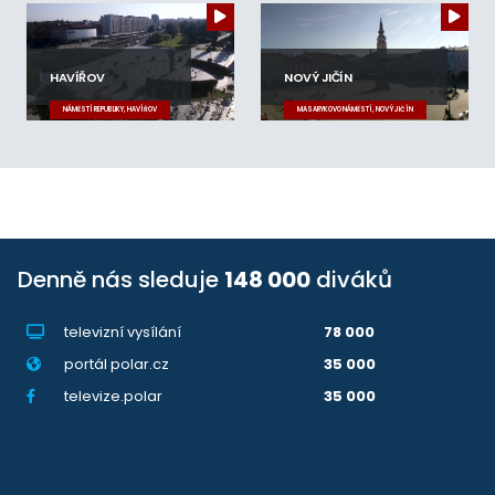
HAVÍŘOV
NOVÝ JIČÍN
NÁMĚSTÍ REPUBLIKY, HAVÍŘOV
MASARYKOVO NÁMĚSTÍ, NOVÝ JIČÍN
Denně nás sleduje
148 000
diváků
televizní vysílání
78 000
portál polar.cz
35 000
televize.polar
35 000