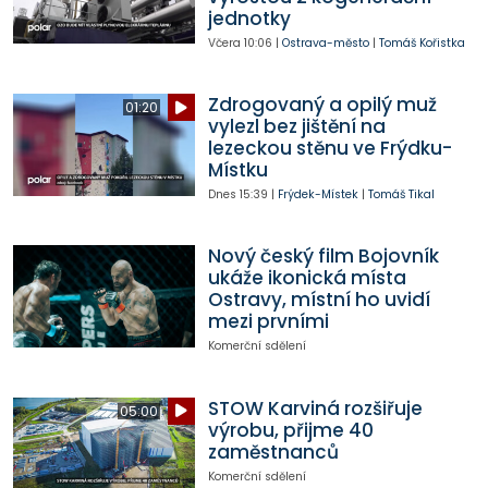
jednotky
Včera
10:06
|
Ostrava-město
|
Tomáš Kořistka
Zdrogovaný a opilý muž
01:20
vylezl bez jištění na
lezeckou stěnu ve Frýdku-
Místku
Dnes
15:39
|
Frýdek-Místek
|
Tomáš Tikal
Nový český film Bojovník
ukáže ikonická místa
Ostravy, místní ho uvidí
mezi prvními
Komerční sdělení
STOW Karviná rozšiřuje
05:00
výrobu, přijme 40
zaměstnanců
Komerční sdělení