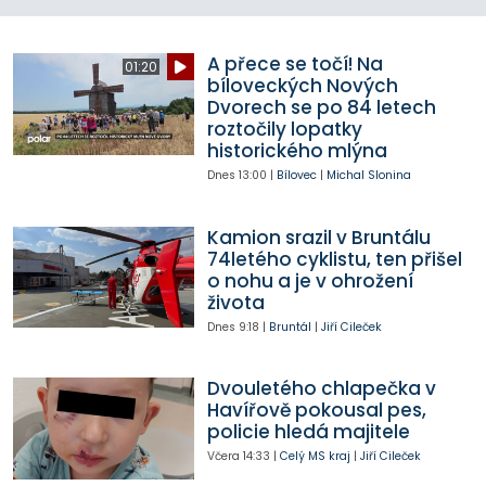
A přece se točí! Na
01:20
bíloveckých Nových
Dvorech se po 84 letech
roztočily lopatky
historického mlýna
Dnes
13:00
|
Bílovec
|
Michal Slonina
Kamion srazil v Bruntálu
74letého cyklistu, ten přišel
o nohu a je v ohrožení
života
Dnes
9:18
|
Bruntál
|
Jiří Cileček
Dvouletého chlapečka v
Havířově pokousal pes,
policie hledá majitele
Včera
14:33
|
Celý MS kraj
|
Jiří Cileček