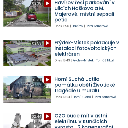
Havířov řeší parkování v
02:38
ulicích Haškova a M.
Majerové, místní sepsali
petici
Dnes
11:56
|
Havířov
|
Bára Kelnerová
Frýdek-Místek pokračuje v
02:53
instalaci fotovoltaických
elektráren
Dnes
15:43
|
Frýdek-Místek
|
Tomáš Tikal
Horní Suchá uctila
01:37
památku obětí Životické
tragédie u muralu
Dnes
10:24
|
Horní Suchá
|
Bára Kelnerová
OZO bude mít vlastní
02:44
elektřinu. V Kunčicích
vyrostou 2 kogenerační