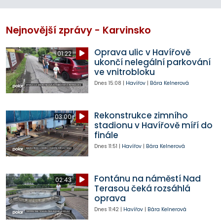
Nejnovější zprávy - Karvinsko
Oprava ulic v Havířově
01:22
ukončí nelegální parkování
ve vnitrobloku
Dnes
15:08
|
Havířov
|
Bára Kelnerová
Rekonstrukce zimního
03:00
stadionu v Havířově míří do
finále
Dnes
11:51
|
Havířov
|
Bára Kelnerová
Fontánu na náměstí Nad
02:43
Terasou čeká rozsáhlá
oprava
Dnes
11:42
|
Havířov
|
Bára Kelnerová