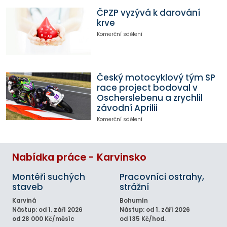
ČPZP vyzývá k darování
krve
Komerční sdělení
Český motocyklový tým SP
race project bodoval v
Oscherslebenu a zrychlil
závodní Aprilii
Komerční sdělení
Nabídka práce - Karvinsko
Montéři suchých
Pracovníci ostrahy,
staveb
strážní
Karviná
Bohumín
Nástup: od 1. září 2026
Nástup: od 1. září 2026
od 28 000 Kč/měsíc
od 135 Kč/hod.