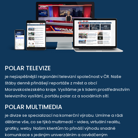
POLAR TELEVIZE
je nejúspěšnější regionální televizní společnost v ČR. Naše
štáby denně přinášejí reportáže z měst a obcí
Moravskoslezského kraje. Vysíláme je k lidem prostřednictvím
televizního vysílání, portálu polar.cz a sociálních sítí.
POLAR MULTIMEDIA
je divize se specializací na komerční výrobu. Umíme a rádi
děláme vše, co se týká multimedií - videa, virtuální realitu,
grafiky, weby. Našim klientům to přináší výhodu snadné
komunikace s jediným univerzálním a osvědčeným