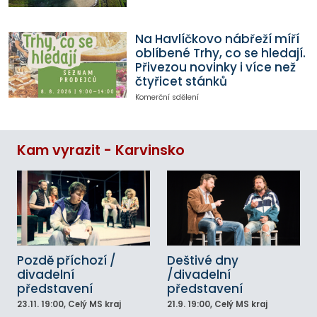
Na Havlíčkovo nábřeží míří
oblíbené Trhy, co se hledají.
Přivezou novinky i více než
čtyřicet stánků
Komerční sdělení
Kam vyrazit - Karvinsko
Pozdě příchozí /
Deštivé dny
divadelní
/divadelní
představení
představení
23.11.
19:00
, Celý MS kraj
21.9.
19:00
, Celý MS kraj