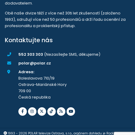
dodavatelem.
Obě naše divize těží z více než 30ti let zkušeností (založeno
1993), sdružují více než 50 profesionálů a drží řadu ocenění za
profesionalitu a proklientský přístup.
Kontaktujte nás
552 303 303
(Nezasílejte SMS, děkujeme)
polar@polar.cz
Adresa:
Boleslavova 710/19
Ostrava-Mariánské Hory
709 00
Česká republika
1993 - 2026 POLAR televize Ostrava, s.r.o., orgánem dohledu je Rada pro