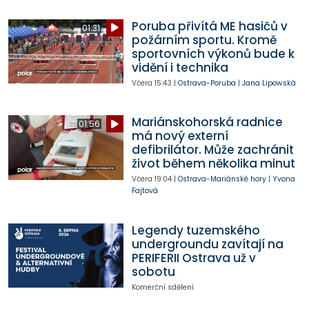
Poruba přivítá ME hasičů v
01:31
požárním sportu. Kromě
sportovních výkonů bude k
vidění i technika
Včera
15:43
|
Ostrava-Poruba
|
Jana Lipowská
Mariánskohorská radnice
01:56
má nový externí
defibrilátor. Může zachránit
život během několika minut
Včera
19:04
|
Ostrava-Mariánské hory
|
Yvona
Fajtová
Legendy tuzemského
undergroundu zavítají na
PERIFERII Ostrava už v
sobotu
Komerční sdělení