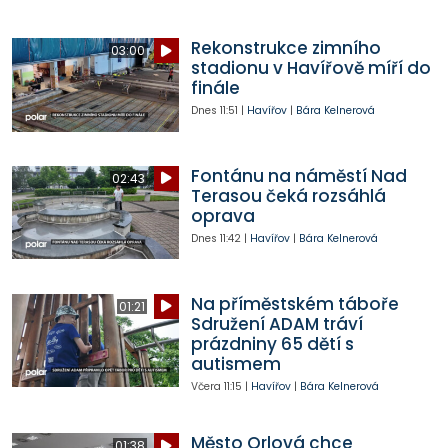
Rekonstrukce zimního
03:00
stadionu v Havířově míří do
finále
Dnes
11:51
|
Havířov
|
Bára Kelnerová
Fontánu na náměstí Nad
02:43
Terasou čeká rozsáhlá
oprava
Dnes
11:42
|
Havířov
|
Bára Kelnerová
Na příměstském táboře
01:21
Sdružení ADAM tráví
prázdniny 65 dětí s
autismem
Včera
11:15
|
Havířov
|
Bára Kelnerová
Město Orlová chce
01:38