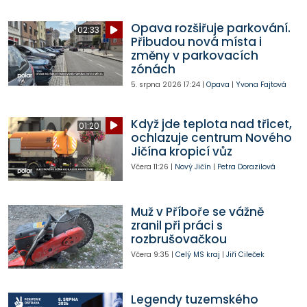
Opava rozšiřuje parkování.
02:33
Přibudou nová místa i
změny v parkovacích
zónách
5. srpna 2026
17:24
|
Opava
|
Yvona Fajtová
Když jde teplota nad třicet,
01:20
ochlazuje centrum Nového
Jičína kropicí vůz
Včera
11:26
|
Nový Jičín
|
Petra Dorazilová
Muž v Příboře se vážně
zranil při práci s
rozbrušovačkou
Včera
9:35
|
Celý MS kraj
|
Jiří Cileček
Legendy tuzemského