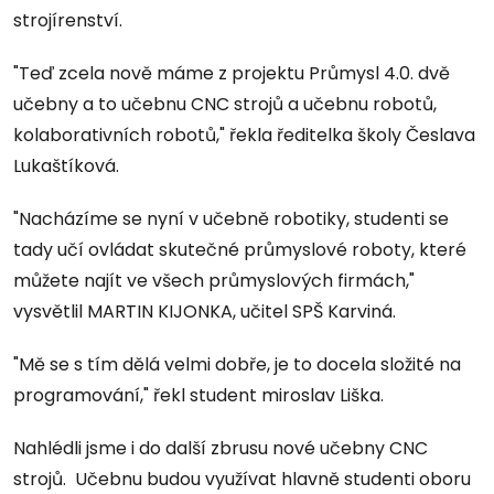
strojírenství.
"Teď zcela nově máme z projektu Průmysl 4.0. dvě
učebny a to učebnu CNC strojů a učebnu robotů,
kolaborativních robotů," řekla ředitelka školy Česlava
Lukaštíková.
"Nacházíme se nyní v učebně robotiky, studenti se
tady učí ovládat skutečné průmyslové roboty, které
můžete najít ve všech průmyslových firmách,"
vysvětlil MARTIN KIJONKA, učitel SPŠ Karviná.
"Mě se s tím dělá velmi dobře, je to docela složité na
programování," řekl student miroslav Liška.
Nahlédli jsme i do další zbrusu nové učebny CNC
strojů. Učebnu budou využívat hlavně studenti oboru