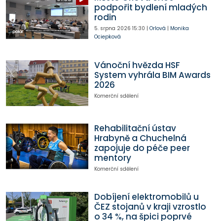
podpořit bydlení mladých
rodin
5. srpna 2026
15:30
|
Orlová
|
Monika
Ociepková
Vánoční hvězda HSF
System vyhrála BIM Awards
2026
Komerční sdělení
Rehabilitační ústav
Hrabyně a Chuchelná
zapojuje do péče peer
mentory
Komerční sdělení
Dobíjení elektromobilů u
ČEZ stojanů v kraji vzrostlo
o 34 %, na špici poprvé