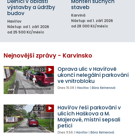
Dělníci v oblasti
Montéři suchých
výstavby a údržby
staveb
budov
Karviná
Nástup: od 1. září 2026
Havířov
od 28 000 Kč/měsíc
Nástup: od 1. září 2026
od 25 500 Kč/měsíc
Nejnovější zprávy - Karvinsko
Oprava ulic v Havířově
01:22
ukončí nelegální parkování
ve vnitrobloku
Dnes
15:08
|
Havířov
|
Bára Kelnerová
Havířov řeší parkování v
02:38
ulicích Haškova a M.
Majerové, místní sepsali
petici
Dnes
11:56
|
Havířov
|
Bára Kelnerová