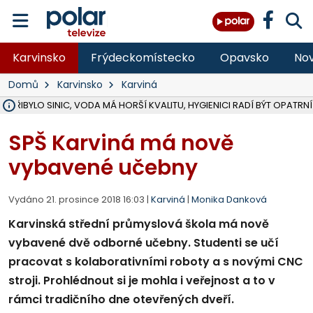
Karvinsko
Frýdeckomístecko
Opavsko
Nov
Domů
Karvinsko
Karviná
Ě PŘIBYLO SINIC, VODA MÁ HORŠÍ KVALITU, HYGIENICI RADÍ BÝT OPATRNÍ
ÚOHS DAL ZÁTORU POKUTU 100 000 ZA CHYBY V ZAKÁZCE NA OBN
AREÁL LODIČEK V KARVINÉ SE PŘIPRAVUJE NA VELKOU REKONSTRUKC
KARVINÁ ZNÁ BUDOUCÍ PODOBU AREÁLU LODIČKY V PARKU BOŽEN
CYKLISTU (74) SRAZIL V BRUNTÁLU KAMION, JE V OHROŽENÍ ŽIVOTA,
POLICIE HLEDÁ PŘÍPADNÉ SVĚDKY, KTEŘÍ POMŮŽOU OBJASNIT PRŮ
RADNÍ OSTRAVY A POSLANKYNĚ A. HOFFMANNOVÁ ZA PIRÁTY PODA
NA POSTUP MINISTERSTVA ŽIVOTNÍHO PROSTŘEDÍ V KAUZE HALDY 
MUŽ V PŘÍBOŘE SE VÁŽNĚ ZRANIL PŘI PRÁCI S ROZBRUŠOVAČKOU, I
SLEZSKÁ OSTRAVA PŘIPRAVUJE PROJEKTOVOU DOKUMENTACI PRO 
PODEZŘELÝ BALÍČEK ZASTAVIL PROVOZ NA NÁDRAŽÍ VE F-M, ČEKÁ 
CHLAPEČKA (2) V HAVÍŘOVĚ POKOUSAL PES, POLICIE HLEDÁ MAJITEL
MS KRAJ VYBUDUJE ZA 40 MILIONŮ V JABLUNKOVĚ NOVÝ MOST PŘES O
FOTBALISTA LAURI LAINE SE VRACÍ Z BANÍKU OSTRAVA NA PŮL ROK
F-M DOKONČIL VOLNOČASOVÝ AREÁL RIVKA PARK ZA 62 MILIONŮ,
SPŠ Karviná má nově
vybavené učebny
Vydáno 21. prosince 2018 16:03 |
Karviná
|
Monika Danková
Karvinská střední průmyslová škola má nově
vybavené dvě odborné učebny. Studenti se učí
pracovat s kolaborativními roboty a s novými CNC
stroji. Prohlédnout si je mohla i veřejnost a to v
rámci tradičního dne otevřených dveří.