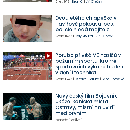
Dnes
9:18
|
Bruntál
|
Jiří Cileček
Dvouletého chlapečka v
Havířově pokousal pes,
policie hledá majitele
Včera
14:33
|
Celý MS kraj
|
Jiří Cileček
Poruba přivítá ME hasičů v
01:31
požárním sportu. Kromě
sportovních výkonů bude k
vidění i technika
Včera
15:43
|
Ostrava-Poruba
|
Jana Lipowská
Nový český film Bojovník
ukáže ikonická místa
Ostravy, místní ho uvidí
mezi prvními
Komerční sdělení