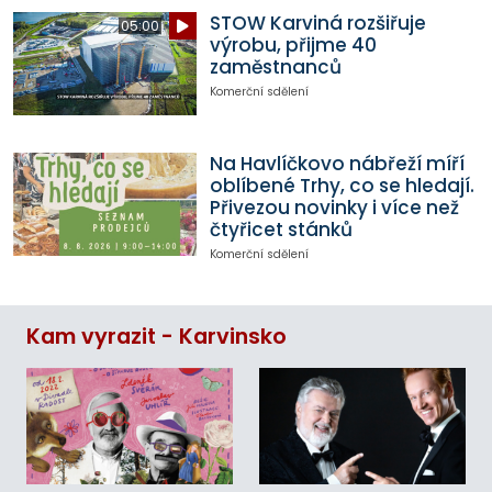
STOW Karviná rozšiřuje
05:00
výrobu, přijme 40
zaměstnanců
Komerční sdělení
Na Havlíčkovo nábřeží míří
oblíbené Trhy, co se hledají.
Přivezou novinky i více než
čtyřicet stánků
Komerční sdělení
Kam vyrazit - Karvinsko