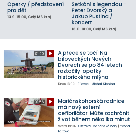
Operky / představení
Setkání s legendou –
pro děti
Peter Dvorský a
Jakub Pustina /
13.9.
15:00
, Celý MS kraj
koncert
18.11.
18:00
, Celý MS kraj
A přece se točí! Na
01:20
bíloveckých Nových
Dvorech se po 84 letech
roztočily lopatky
historického mlýna
Dnes
13:00
|
Bílovec
|
Michal Slonina
Mariánskohorská radnice
01:56
má nový externí
defibrilátor. Může zachránit
život během několika minut
Včera
19:04
|
Ostrava-Mariánské hory
|
Yvona
Fajtová