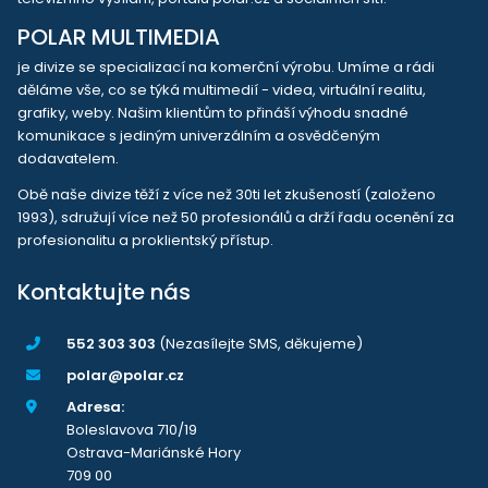
POLAR MULTIMEDIA
je divize se specializací na komerční výrobu. Umíme a rádi
děláme vše, co se týká multimedií - videa, virtuální realitu,
grafiky, weby. Našim klientům to přináší výhodu snadné
komunikace s jediným univerzálním a osvědčeným
dodavatelem.
Obě naše divize těží z více než 30ti let zkušeností (založeno
1993), sdružují více než 50 profesionálů a drží řadu ocenění za
profesionalitu a proklientský přístup.
Kontaktujte nás
552 303 303
(Nezasílejte SMS, děkujeme)
polar@polar.cz
Adresa:
Boleslavova 710/19
Ostrava-Mariánské Hory
709 00