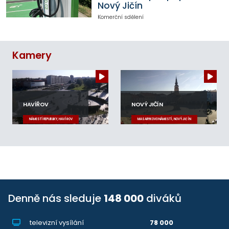
Nový Jičín
Komerční sdělení
Kamery
HAVÍŘOV
NOVÝ JIČÍN
NÁMĚSTÍ REPUBLIKY, HAVÍŘOV
MASARYKOVO NÁMĚSTÍ, NOVÝ JIČÍN
Denně nás sleduje
148 000
diváků
televizní vysílání
78 000