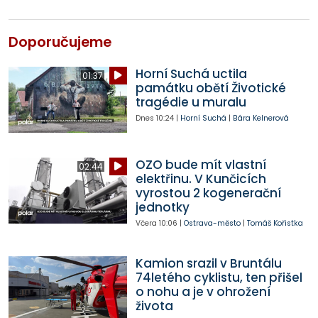
Doporučujeme
Horní Suchá uctila
01:37
památku obětí Životické
tragédie u muralu
Dnes
10:24
|
Horní Suchá
|
Bára Kelnerová
OZO bude mít vlastní
02:44
elektřinu. V Kunčicích
vyrostou 2 kogenerační
jednotky
Včera
10:06
|
Ostrava-město
|
Tomáš Kořistka
Kamion srazil v Bruntálu
74letého cyklistu, ten přišel
o nohu a je v ohrožení
života