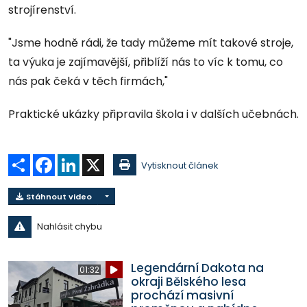
strojírenství.
"Jsme hodně rádi, že tady můžeme mít takové stroje,
ta výuka je zajímavější, přiblíží nás to víc k tomu, co
nás pak čeká v těch firmách,"
Praktické ukázky připravila škola i v dalších učebnách.
Sdílet
Facebook
LinkedIn
X
Vytisknout článek
Stáhnout video
Nahlásit chybu
Legendární Dakota na
01:32
okraji Bělského lesa
prochází masivní