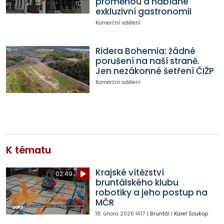
proměnou a nabídne
exkluzivní gastronomii
Komerční sdělení
Ridera Bohemia: žádné
porušení na naší straně.
Jen nezákonné šetření ČIŽP
Komerční sdělení
K tématu
Krajské vítězství
02:49
bruntálského klubu
robotiky a jeho postup na
MČR
18. února 2026
14:17
|
Bruntál
|
Karel Soukop