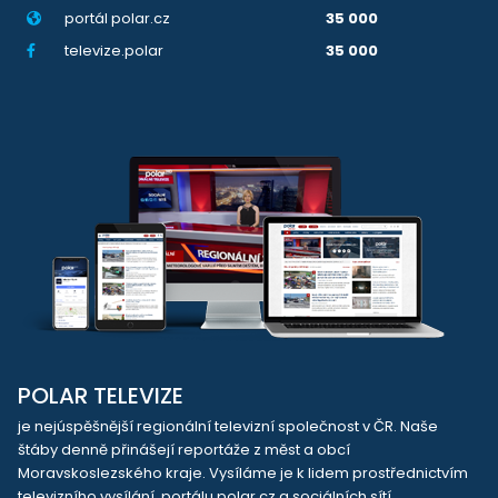
portál polar.cz
35 000
televize.polar
35 000
POLAR TELEVIZE
je nejúspěšnější regionální televizní společnost v ČR. Naše
štáby denně přinášejí reportáže z měst a obcí
Moravskoslezského kraje. Vysíláme je k lidem prostřednictvím
televizního vysílání, portálu polar.cz a sociálních sítí.