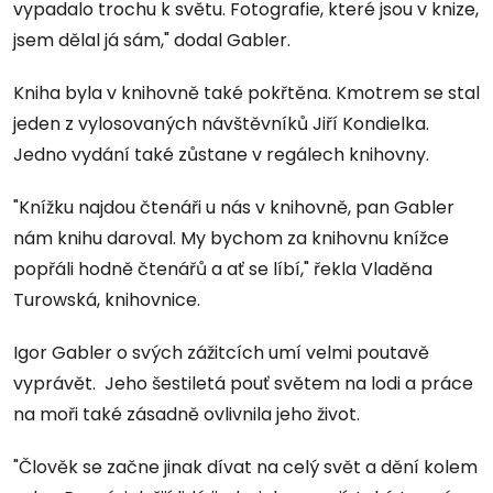
vypadalo trochu k světu. Fotografie, které jsou v knize,
jsem dělal já sám," dodal Gabler.
Kniha byla v knihovně také pokřtěna. Kmotrem se stal
jeden z vylosovaných návštěvníků Jiří Kondielka.
Jedno vydání také zůstane v regálech knihovny.
"Knížku najdou čtenáři u nás v knihovně, pan Gabler
nám knihu daroval. My bychom za knihovnu knížce
popřáli hodně čtenářů a ať se líbí," řekla Vladěna
Turowská, knihovnice.
Igor Gabler o svých zážitcích umí velmi poutavě
vyprávět. Jeho šestiletá pouť světem na lodi a práce
na moři také zásadně ovlivnila jeho život.
"Člověk se začne jinak dívat na celý svět a dění kolem