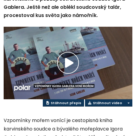
Gablera. Ještě než ale oblékl soudcovský talár,
procestoval kus světa jako námořník.
Přehrát
video
Stáhnout přepis
Stáhnout video
Vzpomínky mořem vonící je cestopisná kniha
karvinského soudce a bývalého mořeplavce Igora