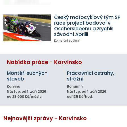
Český motocyklový tým SP
race project bodoval v
Oscherslebenu a zrychlil
závodní Aprilii
Komerční sdělení
Nabídka práce - Karvinsko
Montéři suchých
Pracovníci ostrahy,
staveb
strážní
Karviná
Bohumín
Nástup: od 1. září 2026
Nástup: od 1. září 2026
od 28 000 Kč/měsíc
od 135 Kč/hod.
Nejnovější zprávy - Karvinsko