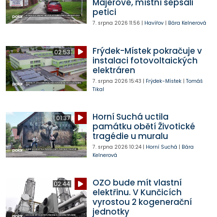
Majerové, místní sepsali
petici
7. srpna 2026
11:56
|
Havířov
|
Bára Kelnerová
Frýdek-Místek pokračuje v
02:53
instalaci fotovoltaických
elektráren
7. srpna 2026
15:43
|
Frýdek-Místek
|
Tomáš
Tikal
Horní Suchá uctila
01:37
památku obětí Životické
tragédie u muralu
7. srpna 2026
10:24
|
Horní Suchá
|
Bára
Kelnerová
OZO bude mít vlastní
02:44
elektřinu. V Kunčicích
vyrostou 2 kogenerační
jednotky