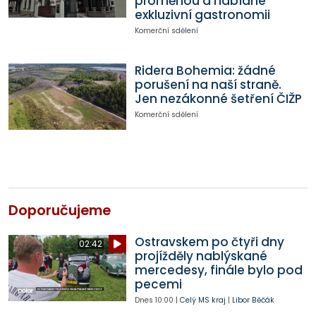
proměnou a nabídne
exkluzivní gastronomii
Komerční sdělení
Ridera Bohemia: žádné
porušení na naší straně.
Jen nezákonné šetření ČIŽP
Komerční sdělení
Doporučujeme
Ostravskem po čtyři dny
02:42
projížděly nablýskané
mercedesy, finále bylo pod
pecemi
Dnes
10:00
|
Celý MS kraj
|
Libor Běčák