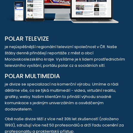
POLAR TELEVIZE
je nejúspěšnější regionální televizní společnost v ČR. Naše
štáby denně přinášejí reportáže z měst a obcí
Moravskoslezského kraje. Vysíláme je k lidem prostřednictvím
televizního vysílání, portálu polar.cz a sociálních sítí.
POLAR MULTIMEDIA
je divize se specializací na komerční výrobu. Umíme a rádi
děláme vše, co se týká multimedií - videa, virtuální realitu,
grafiky, weby. Našim klientům to přináší výhodu snadné
komunikace s jediným univerzálním a osvědčeným
dodavatelem.
Obě naše divize těží z více než 30ti let zkušeností (založeno
1993), sdružují více než 50 profesionálů a drží řadu ocenění za
profesionalitu a proklientský přístup.