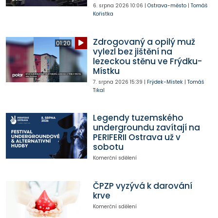
6. srpna 2026
10:06
|
Ostrava-město
|
Tomáš
Kořistka
Zdrogovaný a opilý muž
01:20
vylezl bez jištění na
lezeckou stěnu ve Frýdku-
Místku
7. srpna 2026
15:39
|
Frýdek-Místek
|
Tomáš
Tikal
Legendy tuzemského
undergroundu zavítají na
PERIFERII Ostrava už v
sobotu
Komerční sdělení
ČPZP vyzývá k darování
krve
Komerční sdělení