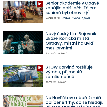
Senior akademie v Opavě
02:50
zahájila další běh. Zájem
seniorů byl obrovský
Včera
10:28
|
Opava
|
Yvona Fajtová
Nový český film Bojovník
ukáže ikonická místa
Ostravy, místní ho uvidí
mezi prvními
Komerční sdělení
STOW Karviná rozšiřuje
05:00
výrobu, přijme 40
zaměstnanců
Komerční sdělení
Na Havlíčkovo nábřeží míří
oblíbené Trhy, co se hledají.