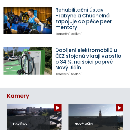
Rehabilitační ústav
Hrabyně a Chuchelná
zapojuje do péče peer
mentory
Komerční sdělení
Dobíjení elektromobilů u
ČEZ stojanů v kraji vzrostlo
o 34 %, na špici poprvé
Nový Jičín
Komerční sdělení
Kamery
HAVÍŘOV
NOVÝ JIČÍN