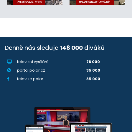
NÁMĚSTÍ REPUBLIKY, HAVÍŘOV
MASARYKOVO NÁMĚSTÍ, NOVÝ JIČÍN
Denně nás sleduje
148 000
diváků
televizní vysílání
78 000
portál polar.cz
35 000
televize.polar
35 000