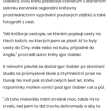
Gablera. Svou knihu představil čtenářům v literárním
salonku karvinské regionální knihovny
prostřednictvím vyprávění poutavých zážitků a také
fotografií z cest.
"Má knížka je cestopis, ve kterém popisuji cesty na
třech lodích, na kterých jsem se plavil. Ať to byly
cesty do Číny, Indie nebo na Kubu, případně do
Anglie," prozradil autor knihy Igor Gabler.
K námořní plavbě se dostal Igor Gabler po skončení
studia na průmyslové škole a čtyřměsíční praxi na
Dunaji. Na moři pak strávil celých šest let. Knihu
Vzpomínky mořem vonící psal Igor Gabler rok a půl.
"Já toho materiálu mám strašně moc, takže mi to
trvalo, než jsem to dal trochu dohromady a aby to