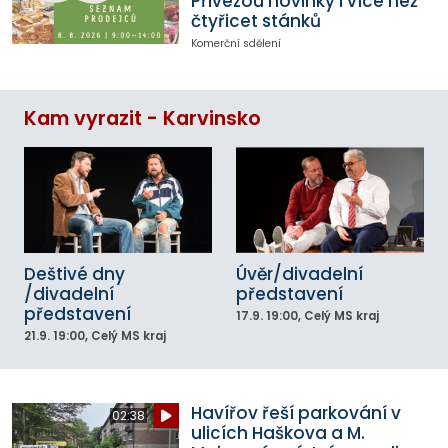
Přivezou novinky i více než
čtyřicet stánků
Komerční sdělení
Kam vyrazit - Karvinsko
Deštivé dny
Úvěr/divadelní
/divadelní
představení
představení
17.9.
19:00
, Celý MS kraj
21.9.
19:00
, Celý MS kraj
Havířov řeší parkování v
02:38
ulicích Haškova a M.