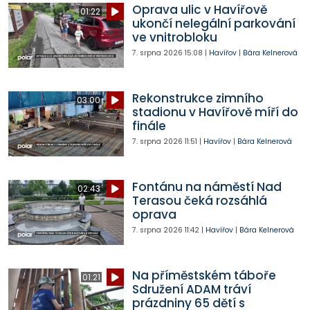
Oprava ulic v Havířově
01:22
ukončí nelegální parkování
ve vnitrobloku
7. srpna 2026
15:08
|
Havířov
|
Bára Kelnerová
Rekonstrukce zimního
03:00
stadionu v Havířově míří do
finále
7. srpna 2026
11:51
|
Havířov
|
Bára Kelnerová
Fontánu na náměstí Nad
02:43
Terasou čeká rozsáhlá
oprava
7. srpna 2026
11:42
|
Havířov
|
Bára Kelnerová
Na příměstském táboře
01:21
Sdružení ADAM tráví
prázdniny 65 dětí s