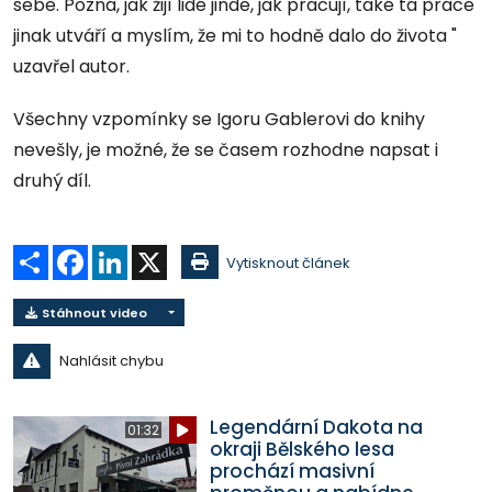
sebe. Pozná, jak žijí lidé jinde, jak pracují, také ta práce
jinak utváří a myslím, že mi to hodně dalo do života "
uzavřel autor.
Všechny vzpomínky se Igoru Gablerovi do knihy
nevešly, je možné, že se časem rozhodne napsat i
druhý díl.
Sdílet
Facebook
LinkedIn
X
Vytisknout článek
Stáhnout video
Nahlásit chybu
Legendární Dakota na
01:32
okraji Bělského lesa
prochází masivní