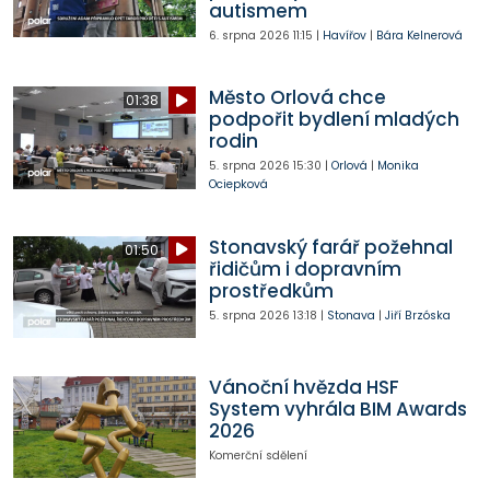
autismem
6. srpna 2026
11:15
|
Havířov
|
Bára Kelnerová
Město Orlová chce
01:38
podpořit bydlení mladých
rodin
5. srpna 2026
15:30
|
Orlová
|
Monika
Ociepková
Stonavský farář požehnal
01:50
řidičům i dopravním
prostředkům
5. srpna 2026
13:18
|
Stonava
|
Jiří Brzóska
Vánoční hvězda HSF
System vyhrála BIM Awards
2026
Komerční sdělení