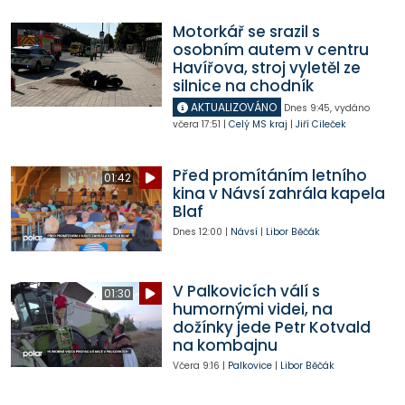
Motorkář se srazil s
osobním autem v centru
Havířova, stroj vyletěl ze
silnice na chodník
AKTUALIZOVÁNO
Dnes
9:45
,
vydáno
včera
17:51
|
Celý MS kraj
|
Jiří Cileček
Před promítáním letního
01:42
kina v Návsí zahrála kapela
Blaf
Dnes
12:00
|
Návsí
|
Libor Běčák
V Palkovicích válí s
01:30
humornými videi, na
dožínky jede Petr Kotvald
na kombajnu
Včera
9:16
|
Palkovice
|
Libor Běčák