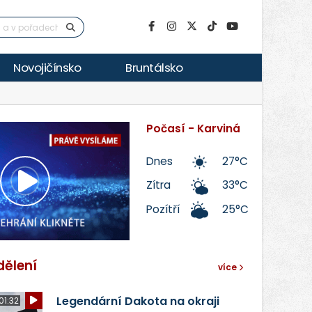
Novojičínsko
Bruntálsko
Počasí - Karviná
Dnes
27°C
Zítra
33°C
Přehrát
Pozítří
25°C
video
dělení
více
Legendární Dakota na okraji
01:32