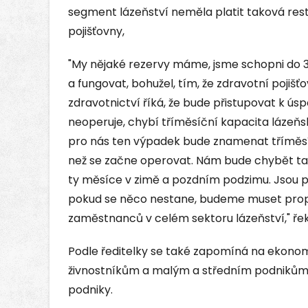
segment lázeňství neměla platit taková rest
pojišťovny,
"My nějaké rezervy máme, jsme schopni do 3
a fungovat, bohužel, tím, že zdravotní pojišť
zdravotnictví říká, že bude přistupovat k ú
neoperuje, chybí tříměsíční kapacita lázeňsk
pro nás ten výpadek bude znamenat tříměsíč
než se začne operovat. Nám bude chybět ta n
ty měsíce v zimě a pozdním podzimu. Jsou pro
pokud se něco nestane, budeme muset prop
zaměstnanců v celém sektoru lázeňství," řekla
Podle ředitelky se také zapomíná na ekon
živnostníkům a malým a středním podnikům,
podniky.