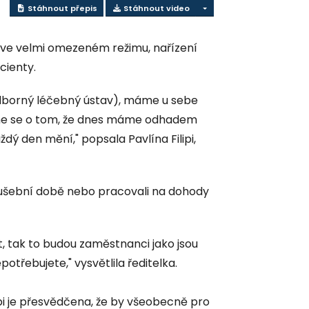
Stáhnout přepis
Stáhnout video
jí ve velmi omezeném režimu, nařízení
acienty.
borný léčebný ústav), máme u sebe
íme se o tom, že dnes máme odhadem
ždý den mění," popsala Pavlína Filipi,
zkušební době nebo pracovali na dohody
 tak to budou zaměstnanci jako jsou
potřebujete," vysvětlila ředitelka.
ipi je přesvědčena, že by všeobecně pro