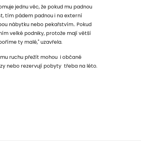
domuje jednu věc, že pokud mu padnou
t, tím pádem padnou i na externí
obou nábytku nebo pekařstvím.. Pokud
m velké podniky, protože mají větší
říme ty malé," uzavřela.
ému ruchu přežít mohou i občané
zy nebo rezervují pobyty třeba na léto.