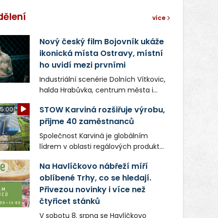
dělení
více
Nový český film Bojovník ukáže
ikonická místa Ostravy, místní
ho uvidí mezi prvními
Industriální scenérie Dolních Vítkovic,
halda Hrabůvka, centrum města i
další ikonická místa Ostravy se objeví
STOW Karviná rozšiřuje výrobu,
5:00
v novém filmu Bojovník, který vstoupí
přijme 40 zaměstnanců
do kin už 13. srpna. Režiséři Vojtěch
Frič a Tomáš Dianiška si
Společnost Karviná je globálním
moravskoslezskou metropoli
lídrem v oblasti regálových produktů
nevybrali náhodou – její syrová
a systémů, stabilním
atmosféra se stala přirozenou
Na Havlíčkovo nábřeží míří
zaměstnavatelem na Karvinsku a
součástí příběhu bývalého
oblíbené Trhy, co se hledají.
firmou s obrovským potenciálem.
boxerského šampiona Hoffa (Milan
Přivezou novinky i více než
Ondrík), jenž se po letech vrací do
čtyřicet stánků
světa vrcholových zápasů, tentokrát
V sobotu 8. srpna se Havlíčkovo