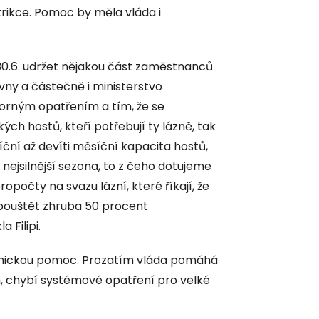
rikce. Pomoc by měla vláda i
0.6. udržet nějakou část zaměstnanců
ovny a částečně i ministerstvo
sporným opatřením a tím, že se
ých hostů, kteří potřebují ty lázně, tak
ní až devíti měsíční kapacita hostů,
ejsilnější sezona, to z čeho dotujeme
počty na svazu lázní, které říkají, že
ouštět zhruba 50 procent
 Filipi.
omickou pomoc. Prozatím vláda pomáhá
 chybí systémové opatření pro velké