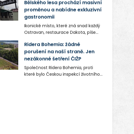
Bělského lesa prochází masivní
proměnou a nabídne exkluzivní
gastronomii
Ikonické místo, které zná snad každý
Ostravan, restaurace Dakota, píše
novou kapitolu. Silná mateřská
Ridera Bohemia: žádné
společnost Dang Investment Group
porušení na naší straně. Jen
s.r.o. investuje do projektu přes 50
nezákonné šetření ČIŽP
milionů korun. Cílem je přinést
Ostravě dva špičkové gastronomické
Společnost Ridera Bohemia, proti
koncepty, které v regionu dosud
které bylo Českou inspekcí životního
chyběly, luxusní středomořskou
prostředí (ČIŽP) čtyři roky vedeno
kuchyni a autentickou asijskou
vykonstruované řízení, při realizaci
gastronomii.
OVS na heřmanické haldě
postupovala v souladu se zákonem a
zadáním státního podniku DIAMO a v
této souvislosti nelze hovořit o
žádném odpadu. Ridera od počátku
označovala řízení ČIŽP za nezákonné
a domáhala se práva na spravedlivý