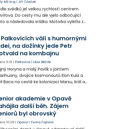
lý MS kraj
|
Jiří Cileček
dle svědků jel velkou rychlostí centrem
vířova. Do cesty mu ale vjelo odbočující
to a následovala srážka. Motorka vylétla ze
lnice, prorazila zábradlí a stroj skončil na
odníku. Motorkář utrpěl velmi vážná
 Palkovicích válí s humornými
anění a byl letecky přepraven do
idei, na dožínky jede Petr
emocnice.
otvald na kombajnu
era
9:16
|
Palkovice
|
Libor Běčák
jný Horyna a malý Pavlík s jointem
rihuany, dvojice kosmonautů Elon Kula a
il Baca na cestě ke kolonizaci Marsu, král a
šek a mnoho dalších postav už při
opagaci Palkovic ztvárnili starosta Radim
enior akademie v Opavě
ča a místostarosta David Kula.
ahájila další běh. Zájem
eniorů byl obrovský
era
10:28
|
Opava
|
Yvona Fajtová