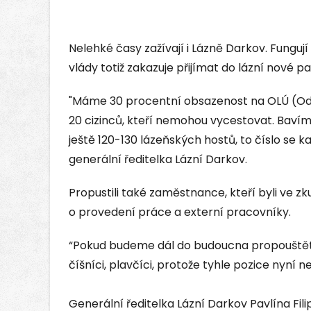
Nelehké časy zažívají i Lázně Darkov. Fungu
vlády totiž zakazuje přijímat do lázní nové p
"Máme 30 procentní obsazenost na OLÚ (Od
20 cizinců, kteří nemohou vycestovat. Bav
ještě 120-130 lázeňských hostů, to číslo se ka
generální ředitelka Lázní Darkov.
Propustili také zaměstnance, kteří byli ve 
o provedení práce a externí pracovníky.
“Pokud budeme dál do budoucna propouštět,
číšníci, plavčíci, protože tyhle pozice nyní ne
Generální ředitelka Lázní Darkov Pavlína Fil