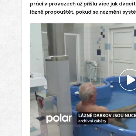
práci v provozech už přišla více jak dvací
lázně propouštět, pokud se nezmění systé
P
v