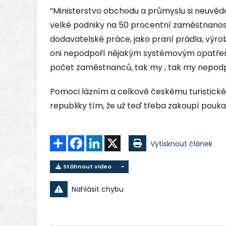
“Ministerstvo obchodu a průmyslu si neuvě
velké podniky na 50 procentní zaměstnanos
dodavatelské práce, jako praní prádla, výr
oni nepodpoří nějakým systémovým opatření
počet zaměstnanců, tak my , tak my nepodpo
Pomoci lázním a celkově českému turistick
republiky tím, že už teď třeba zakoupí pouka
Sdílet
Facebook
LinkedIn
X
Vytisknout článek
Stáhnout video
Nahlásit chybu