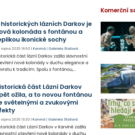
Komerční s
 historických lázních Darkov je
ová kolonáda s fontánou a
eplikou ikonické sochy
. srpna 2025
16:50
|
Karviná
|
Gabriela Stašová
storická část lázní Darkov zažila slavnostní
evření nové kolonády v duchu elegance a
0
vratu k tradicím. Spolu s fontánou,
ohacenou o světelné a zvukové efekty,
la odhalena také replika sochy Živý
istorická část Lázní Darkov
amen, která je po léta symbolem Lázní
pět ožila, a to novou fontánou
rkov.
e světelnými a zvukovými
fekty
. srpna 2025
13:20
|
Karviná
|
Gabriela Stašová
storická část Lázní Darkov v Karviné zažila
avnostní otevření nové kolonády v duchu