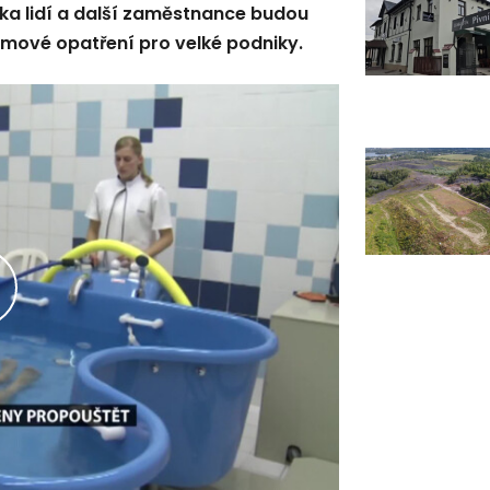
tka lidí a další zaměstnance budou
mové opatření pro velké podniky.
řehrát
ideo