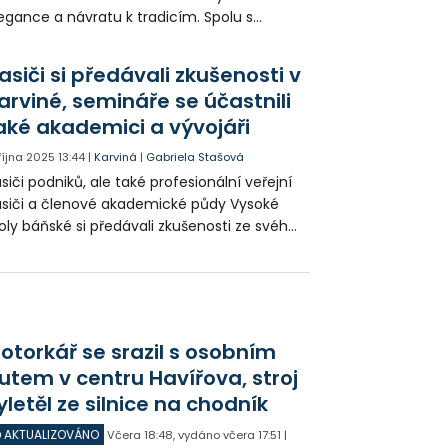
egance a návratu k tradicím. Spolu s
ntánou, obohacenou o světelné a zvukové
ekty, byla odhalena také replika sochy Živý
asiči si předávali zkušenosti v
amen, která je po léta symbolem Lázní
arviné, semináře se účastnili
rkov.
aké akademici a vývojáři
 října 2025
13:44
|
Karviná
|
Gabriela Stašová
siči podniků, ale také profesionální veřejní
siči a členové akademické půdy Vysoké
oly báňské si předávali zkušenosti ze svého
oru v Karviné. Na odborném semináři , který
 věnoval jak teorii, tak i praxi, se sešli
stupci všech příslušných organizací a
egmentů.
otorkář se srazil s osobním
utem v centru Havířova, stroj
yletěl ze silnice na chodník
AKTUALIZOVÁNO
Včera
18:48
,
vydáno včera
17:51
|