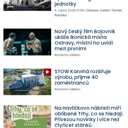
jednotky
6. srpna 2026
10:06
|
Ostrava-město
|
Tomáš
Kořistka
Nový český film Bojovník
ukáže ikonická místa
Ostravy, místní ho uvidí
mezi prvními
Komerční sdělení
STOW Karviná rozšiřuje
05:00
výrobu, přijme 40
zaměstnanců
Komerční sdělení
Na Havlíčkovo nábřeží míří
oblíbené Trhy, co se hledají.
Přivezou novinky i více než
čtyřicet stánků