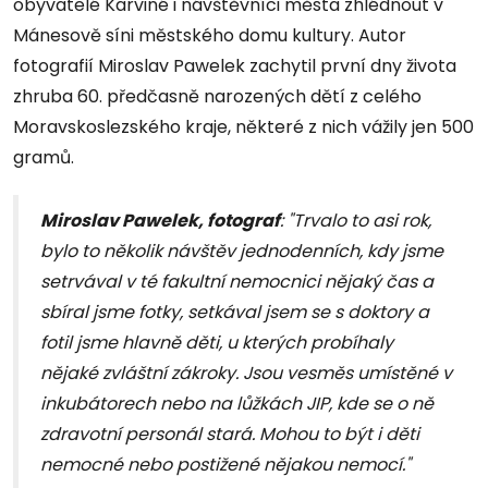
obyvatelé Karviné i návštěvníci města zhlédnout v
Mánesově síni městského domu kultury. Autor
fotografií Miroslav Pawelek zachytil první dny života
zhruba 60. předčasně narozených dětí z celého
Moravskoslezského kraje, některé z nich vážily jen 500
gramů.
Miroslav Pawelek, fotograf
: "Trvalo to asi rok,
bylo to několik návštěv jednodenních, kdy jsme
setrvával v té fakultní nemocnici nějaký čas a
sbíral jsme fotky, setkával jsem se s doktory a
fotil jsme hlavně děti, u kterých probíhaly
nějaké zvláštní zákroky. Jsou vesměs umístěné v
inkubátorech nebo na lůžkách JIP, kde se o ně
zdravotní personál stará. Mohou to být i děti
nemocné nebo postižené nějakou nemocí."