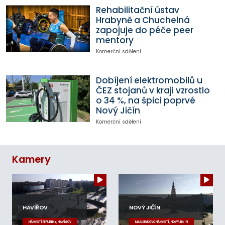
Rehabilitační ústav
Hrabyně a Chuchelná
zapojuje do péče peer
mentory
Komerční sdělení
Dobíjení elektromobilů u
ČEZ stojanů v kraji vzrostlo
o 34 %, na špici poprvé
Nový Jičín
Komerční sdělení
Kamery
HAVÍŘOV
NOVÝ JIČÍN
NÁMĚSTÍ REPUBLIKY, HAVÍŘOV
MASARYKOVO NÁMĚSTÍ, NOVÝ JIČÍN