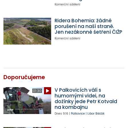
Komerční sdělení
Ridera Bohemia: žádné
porušení na naší straně.
Jen nezákonné šetření ČIŽP
Komerční sdělení
Doporučujeme
V Palkovicích válí s
01:30
humornými videi, na
dožínky jede Petr Kotvald
na kombajnu
Dnes
9:16
|
Palkovice
|
Libor Běčák