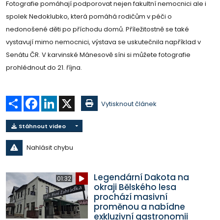
Fotografie pomáhají podporovat nejen fakultní nemocnici ale i
spolek Nedoklubko, která pomáhá rodičům v péči o
nedonošené děti po příchodu domů. Příležitostně se také
vystavují mimo nemocnici, výstava se uskutečnila například v
Senátu ČR. V karvinské Mánesově síni si můžete fotografie
prohlédnout do 21. října.
Sdílet
Facebook
LinkedIn
X
Vytisknout článek
Stáhnout video
Nahlásit chybu
Legendární Dakota na
01:32
okraji Bělského lesa
prochází masivní
proměnou a nabídne
exkluzivní gastronomii