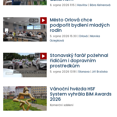
6. srpna 2026
11:15
|
Havířov
|
Bára Kelnerová
Město Orlová chce
01:38
podpořit bydlení mladých
rodin
5. srpna 2026
15:30
|
Orlová
|
Monika
Ociepková
Stonavský farář požehnal
01:50
řidičům i dopravním
prostředkům
5. srpna 2026
13:18
|
Stonava
|
Jiří Brzóska
Vánoční hvězda HSF
System vyhrála BIM Awards
2026
Komerční sdělení