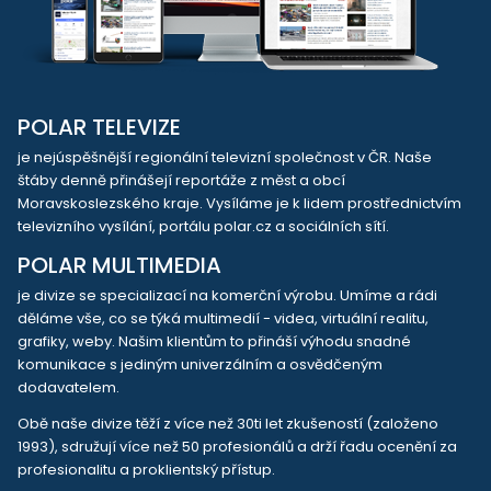
POLAR TELEVIZE
je nejúspěšnější regionální televizní společnost v ČR. Naše
štáby denně přinášejí reportáže z měst a obcí
Moravskoslezského kraje. Vysíláme je k lidem prostřednictvím
televizního vysílání, portálu polar.cz a sociálních sítí.
POLAR MULTIMEDIA
je divize se specializací na komerční výrobu. Umíme a rádi
děláme vše, co se týká multimedií - videa, virtuální realitu,
grafiky, weby. Našim klientům to přináší výhodu snadné
komunikace s jediným univerzálním a osvědčeným
dodavatelem.
Obě naše divize těží z více než 30ti let zkušeností (založeno
1993), sdružují více než 50 profesionálů a drží řadu ocenění za
profesionalitu a proklientský přístup.