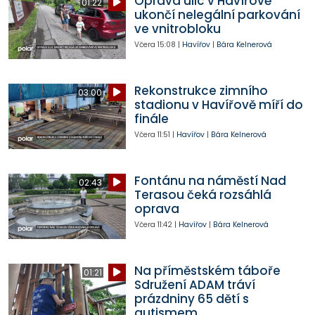
Oprava ulic v Havířově
01:22
ukončí nelegální parkování
ve vnitrobloku
Včera
15:08
|
Havířov
|
Bára Kelnerová
Rekonstrukce zimního
03:00
stadionu v Havířově míří do
finále
Včera
11:51
|
Havířov
|
Bára Kelnerová
Fontánu na náměstí Nad
02:43
Terasou čeká rozsáhlá
oprava
Včera
11:42
|
Havířov
|
Bára Kelnerová
Na příměstském táboře
01:21
Sdružení ADAM tráví
prázdniny 65 dětí s
autismem