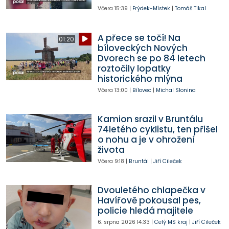
Včera
15:39
|
Frýdek-Místek
|
Tomáš Tikal
A přece se točí! Na
01:20
bíloveckých Nových
Dvorech se po 84 letech
roztočily lopatky
historického mlýna
Včera
13:00
|
Bílovec
|
Michal Slonina
Kamion srazil v Bruntálu
74letého cyklistu, ten přišel
o nohu a je v ohrožení
života
Včera
9:18
|
Bruntál
|
Jiří Cileček
Dvouletého chlapečka v
Havířově pokousal pes,
policie hledá majitele
6. srpna 2026
14:33
|
Celý MS kraj
|
Jiří Cileček