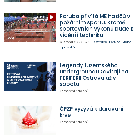
Poruba přivítá ME hasičů v
01:31
požárním sportu. Kromě
sportovních výkonů bude k
vidění i technika
6. srpna 2026
15:43
|
Ostrava-Poruba
|
Jana
Lipowská
Legendy tuzemského
undergroundu zavítají na
PERIFERII Ostrava už v
sobotu
Komerční sdělení
ČPZP vyzývá k darování
krve
Komerční sdělení