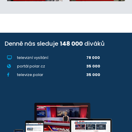
Denně nás sleduje
148 000
diváků
televizní vysílání
78 000
portál polar.cz
35 000
televize.polar
35 000