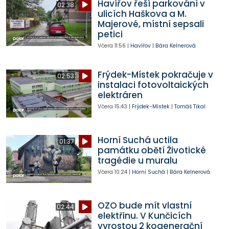
Havířov řeší parkování v
02:38
ulicích Haškova a M.
Majerové, místní sepsali
petici
Včera
11:56
|
Havířov
|
Bára Kelnerová
Frýdek-Místek pokračuje v
02:53
instalaci fotovoltaických
elektráren
Včera
15:43
|
Frýdek-Místek
|
Tomáš Tikal
Horní Suchá uctila
01:37
památku obětí Životické
tragédie u muralu
Včera
10:24
|
Horní Suchá
|
Bára Kelnerová
OZO bude mít vlastní
02:44
elektřinu. V Kunčicích
vyrostou 2 kogenerační