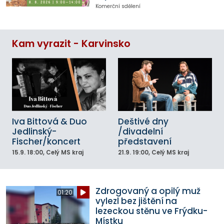
Komerční sdělení
Kam vyrazit - Karvinsko
Iva Bittová & Duo
Deštivé dny
Jedlinský-
/divadelní
Fischer/koncert
představení
15.9.
18:00
, Celý MS kraj
21.9.
19:00
, Celý MS kraj
Zdrogovaný a opilý muž
01:20
vylezl bez jištění na
lezeckou stěnu ve Frýdku-
Místku