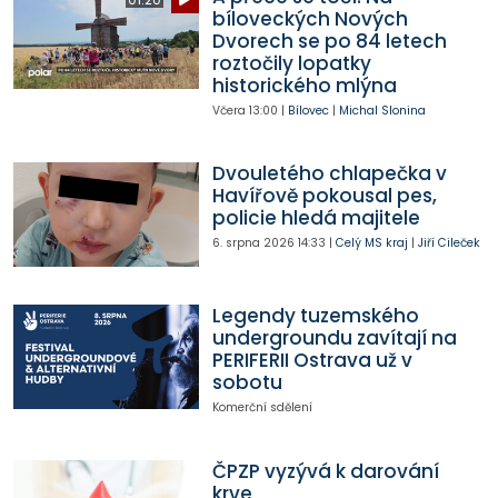
bíloveckých Nových
Dvorech se po 84 letech
roztočily lopatky
historického mlýna
Včera
13:00
|
Bílovec
|
Michal Slonina
Dvouletého chlapečka v
Havířově pokousal pes,
policie hledá majitele
6. srpna 2026
14:33
|
Celý MS kraj
|
Jiří Cileček
Legendy tuzemského
undergroundu zavítají na
PERIFERII Ostrava už v
sobotu
Komerční sdělení
ČPZP vyzývá k darování
krve