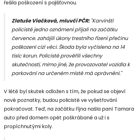
řešila poškození s pojišťovnou.
Zlatuše Viačková, mluvčí PČR:
"Karvinští
policisté jedno oznámení přijali na začátku
července. zahájili úkony trestního řízení přečinu
poškození cizí věci. Škoda byla vyčíslena na 14
tisíc korun. Policisté prověřili všechny
skutečnosti, mimo jiné, že provozovatel vozidla k
parkování na určeném místě má oprávnění."
V létě byl skutek odložen s tím, že pokud se objeví
nové poznatky, budou policisté ve vyšetřování
pokračovat. Teď, na začátku října našla paní Tamara
auto před domem opět poškrábané a už i s
propíchnutými koly.