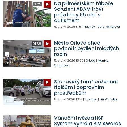
Na příměstském táboře
01:21
Sdružení ADAM tráví
prázdniny 65 dětí s
autismem
6. srpna 2026
11:15
|
Havířov
|
Bára Kelnerová
Město Orlová chce
01:38
podpořit bydlení mladých
rodin
5. srpna 2026
15:30
|
Orlová
|
Monika
Ociepková
Stonavský farář požehnal
01:50
řidičům i dopravním
prostředkům
5. srpna 2026
13:18
|
Stonava
|
Jiří Brzóska
Vánoční hvězda HSF
System vyhrála BIM Awards