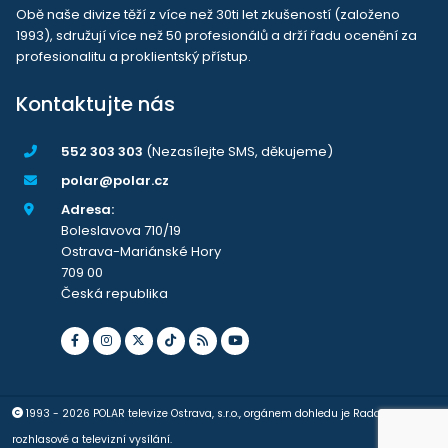
Obě naše divize těží z více než 30ti let zkušeností (založeno
1993), sdružují více než 50 profesionálů a drží řadu ocenění za
profesionalitu a proklientský přístup.
Kontaktujte nás
552 303 303
(Nezasílejte SMS, děkujeme)
polar@polar.cz
Adresa:
Boleslavova 710/19
Ostrava-Mariánské Hory
709 00
Česká republika
1993 - 2026 POLAR televize Ostrava, s.r.o., orgánem dohledu je Rada pro
rozhlasové a televizní vysílání.