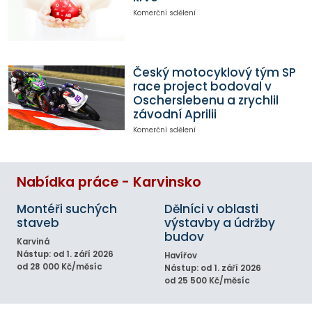
Komerční sdělení
Český motocyklový tým SP
race project bodoval v
Oscherslebenu a zrychlil
závodní Aprilii
Komerční sdělení
Nabídka práce - Karvinsko
Montéři suchých
Dělníci v oblasti
staveb
výstavby a údržby
budov
Karviná
Nástup: od 1. září 2026
Havířov
od 28 000 Kč/měsíc
Nástup: od 1. září 2026
od 25 500 Kč/měsíc