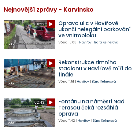
Nejnovější zprávy - Karvinsko
Oprava ulic v Havířově
01:22
ukončí nelegální parkování
ve vnitrobloku
Včera
15:08
|
Havířov
|
Bára Kelnerová
Rekonstrukce zimního
03:00
stadionu v Havířově míří do
finále
Včera
11:51
|
Havířov
|
Bára Kelnerová
Fontánu na náměstí Nad
02:43
Terasou čeká rozsáhlá
oprava
Včera
11:42
|
Havířov
|
Bára Kelnerová