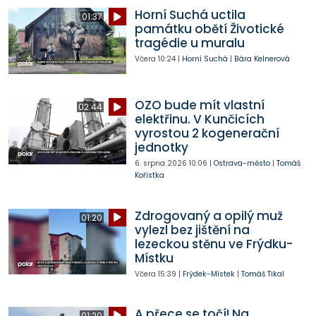
Horní Suchá uctila
01:37
památku obětí Životické
tragédie u muralu
Včera
10:24
|
Horní Suchá
|
Bára Kelnerová
OZO bude mít vlastní
02:44
elektřinu. V Kunčicích
vyrostou 2 kogenerační
jednotky
6. srpna 2026
10:06
|
Ostrava-město
|
Tomáš
Kořistka
Zdrogovaný a opilý muž
01:20
vylezl bez jištění na
lezeckou stěnu ve Frýdku-
Místku
Včera
15:39
|
Frýdek-Místek
|
Tomáš Tikal
A přece se točí! Na
01:20