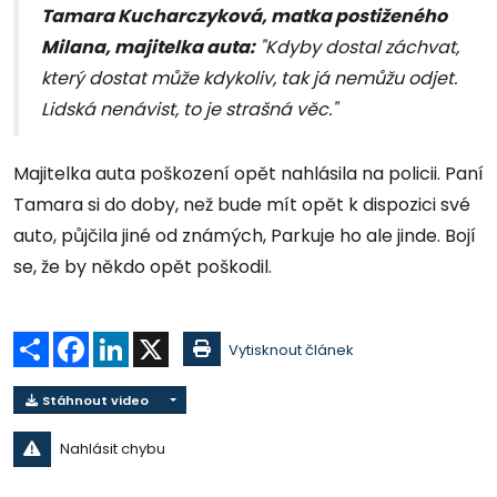
Tamara Kucharczyková, matka postiženého
Milana, majitelka auta:
"Kdyby dostal záchvat,
který dostat může kdykoliv, tak já nemůžu odjet.
Lidská nenávist, to je strašná věc."
Majitelka auta poškození opět nahlásila na policii. Paní
Tamara si do doby, než bude mít opět k dispozici své
auto, půjčila jiné od známých, Parkuje ho ale jinde. Bojí
se, že by někdo opět poškodil.
Sdílet
Facebook
LinkedIn
X
Vytisknout článek
Stáhnout video
Nahlásit chybu