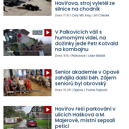
Havířova, stroj vyletěl ze
silnice na chodník
Dnes
17:51
|
Celý MS kraj
|
Jiří Cileček
V Palkovicích válí s
01:30
humornými videi, na
dožínky jede Petr Kotvald
na kombajnu
Dnes
9:16
|
Palkovice
|
Libor Běčák
Senior akademie v Opavě
02:50
zahájila další běh. Zájem
seniorů byl obrovský
Dnes
10:28
|
Opava
|
Yvona Fajtová
Havířov řeší parkování v
02:38
ulicích Haškova a M.
Majerové, místní sepsali
petici