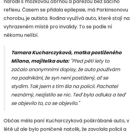
narodil s mozkovou obrnou a parézou bez sacího
reflexu. Časem se přidala epilepsie, má Parkinsonovu
chorobu, je autista. Rodina využívá auto, které stojí na
vyhrazeném místě pro invalidy. To se podle ní
někomu nelíbí.
Tamara Kucharczyková, matka postiženého
Milana, majitelka auta:
"Před pěti lety to
začalo anonymními dopisy, že auto používám
na podnikání, že syn není postižený, ať se
stydím. Tak jsem s tím šla na policii. Pachatel
neznámý, nezjistilo se nic. Teď byla odluka a teď
se objevilo to, co se objevilo."
Občas měla paní Kucharczyková poškrábané auto, v
létě už ale bylo poničené natolik, že zavolala policii a