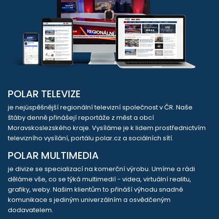
POLAR TELEVIZE
je nejúspěšnější regionální televizní společnost v ČR. Naše
štáby denně přinášejí reportáže z měst a obcí
Moravskoslezského kraje. Vysíláme je k lidem prostřednictvím
televizního vysílání, portálu polar.cz a sociálních sítí.
POLAR MULTIMEDIA
je divize se specializací na komerční výrobu. Umíme a rádi
děláme vše, co se týká multimedií - videa, virtuální realitu,
grafiky, weby. Našim klientům to přináší výhodu snadné
komunikace s jediným univerzálním a osvědčeným
dodavatelem.