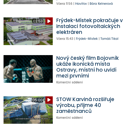
Včera
11:56
|
Havířov
|
Bára Kelnerová
Frýdek-Místek pokračuje v
02:53
instalaci fotovoltaických
elektráren
Včera
15:43
|
Frýdek-Místek
|
Tomáš Tikal
Nový český film Bojovník
ukáže ikonická místa
Ostravy, místní ho uvidí
mezi prvními
Komerční sdělení
STOW Karviná rozšiřuje
05:00
výrobu, přijme 40
zaměstnanců
Komerční sdělení