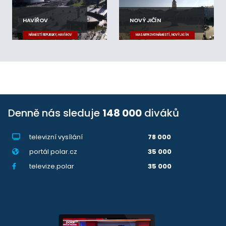
HAVÍŘOV
NOVÝ JIČÍN
NÁMĚSTÍ REPUBLIKY, HAVÍŘOV
MASARYKOVO NÁMĚSTÍ, NOVÝ JIČÍN
Denně nás sleduje
148 000
diváků
televizní vysílání
78 000
portál polar.cz
35 000
televize.polar
35 000