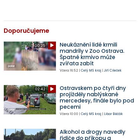
Doporučujeme
Neukáznění lidé krmili
00:25
mandrily v Zoo Ostrava.
Špatné krmivo může
zvířata zabít
Včera
16:52
|
Celý MS kraj
|
Jiří Cileček
Ostravskem po čtyři dny
02:42
projížděly nablýskané
mercedesy, finále bylo pod
pecemi
Včera
10:00
|
Celý MS kraj
|
Libor Běčák
Alkohol a drogy navedly
řidiče do příkopu a