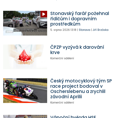
Stonavský farář požehnal
01:50
řidičům i dopravním
prostředkům
5. srpna 2026
13:18
|
Stonava
|
Jiří Brzóska
ČPZP vyzývá k darování
krve
Komerční sdělení
Český motocyklový tým SP
race project bodoval v
Oscherslebenu a zrychlil
závodní Aprilii
Komerční sdělení
Vánoční hvězda HSF