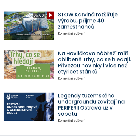
STOW Karviná rozšiřuje
05:00
výrobu, přijme 40
zaměstnanců
Komerční sdělení
Na Havlíčkovo nábřeží míří
oblíbené Trhy, co se hledají.
Přivezou novinky i více než
čtyřicet stánků
Komerční sdělení
Legendy tuzemského
undergroundu zavítají na
PERIFERII Ostrava už v
sobotu
Komerční sdělení