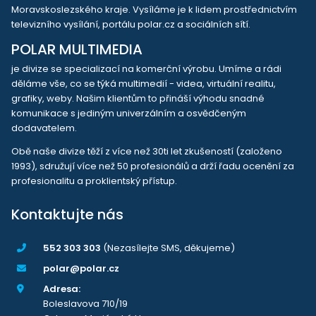
Moravskoslezského kraje. Vysíláme je k lidem prostřednictvím
televizního vysílání, portálu polar.cz a sociálních sítí.
POLAR MULTIMEDIA
je divize se specializací na komerční výrobu. Umíme a rádi
děláme vše, co se týká multimedií - videa, virtuální realitu,
grafiky, weby. Našim klientům to přináší výhodu snadné
komunikace s jediným univerzálním a osvědčeným
dodavatelem.
Obě naše divize těží z více než 30ti let zkušeností (založeno
1993), sdružují více než 50 profesionálů a drží řadu ocenění za
profesionalitu a proklientský přístup.
Kontaktujte nás
552 303 303
(Nezasílejte SMS, děkujeme)
polar@polar.cz
Adresa:
Boleslavova 710/19