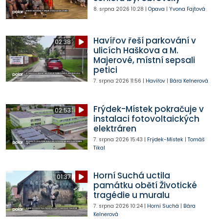
8. srpna 2026
10:28
|
Opava
|
Yvona Fajtová
Havířov řeší parkování v
02:38
ulicích Haškova a M.
Majerové, místní sepsali
petici
7. srpna 2026
11:56
|
Havířov
|
Bára Kelnerová
Frýdek-Místek pokračuje v
02:53
instalaci fotovoltaických
elektráren
7. srpna 2026
15:43
|
Frýdek-Místek
|
Tomáš
Tikal
Horní Suchá uctila
01:37
památku obětí Životické
tragédie u muralu
7. srpna 2026
10:24
|
Horní Suchá
|
Bára
Kelnerová