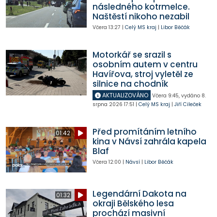
následného kotrmelce.
Naštěstí nikoho nezabil
Včera
13:27
|
Celý MS kraj
|
Libor Běčák
Motorkář se srazil s
osobním autem v centru
Havířova, stroj vyletěl ze
silnice na chodník
AKTUALIZOVÁNO
Včera
9:45
,
vydáno 8.
srpna 2026
17:51
|
Celý MS kraj
|
Jiří Cileček
Před promítáním letního
01:42
kina v Návsí zahrála kapela
Blaf
Včera
12:00
|
Návsí
|
Libor Běčák
Legendární Dakota na
01:32
okraji Bělského lesa
prochází masivní