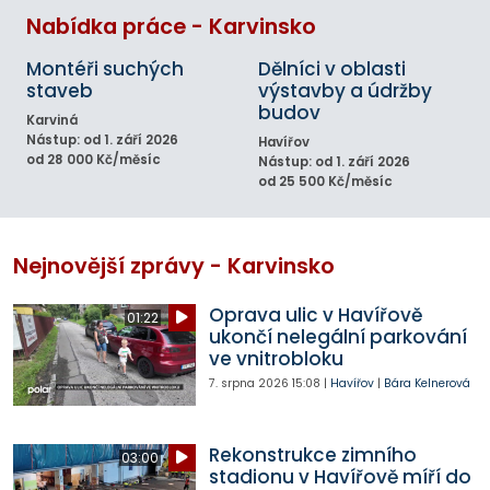
Nabídka práce - Karvinsko
Montéři suchých
Dělníci v oblasti
staveb
výstavby a údržby
budov
Karviná
Nástup: od 1. září 2026
Havířov
od 28 000 Kč/měsíc
Nástup: od 1. září 2026
od 25 500 Kč/měsíc
Nejnovější zprávy - Karvinsko
Oprava ulic v Havířově
01:22
ukončí nelegální parkování
ve vnitrobloku
7. srpna 2026
15:08
|
Havířov
|
Bára Kelnerová
Rekonstrukce zimního
03:00
stadionu v Havířově míří do