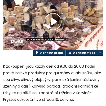
Přehrát
video
Stáhnout přepis
Stáhnout video
K zakoupení jsou každý den od 9.00 do 20.00 hodin
pravé italské produkty pro gurmány a labužníky, jako
jsou olivy, olivový olej, sýry, parmská šunka, těstoviny,
uzeniny a další. Karviná pořádá i tradiční Farmářské
trhy, ty nejbližší se u centrální tržnice v Karviné-
Fryštát uskuteční ve středu 16. června.