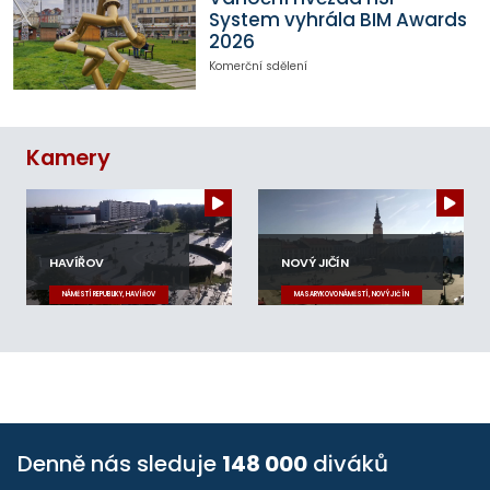
System vyhrála BIM Awards
2026
Komerční sdělení
Kamery
HAVÍŘOV
NOVÝ JIČÍN
NÁMĚSTÍ REPUBLIKY, HAVÍŘOV
MASARYKOVO NÁMĚSTÍ, NOVÝ JIČÍN
Denně nás sleduje
148 000
diváků