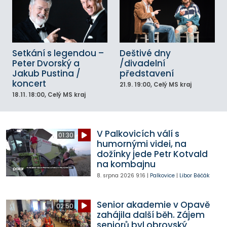
Setkání s legendou –
Deštivé dny
Peter Dvorský a
/divadelní
Jakub Pustina /
představení
koncert
21.9.
19:00
, Celý MS kraj
18.11.
18:00
, Celý MS kraj
V Palkovicích válí s
01:30
humornými videi, na
dožínky jede Petr Kotvald
na kombajnu
8. srpna 2026
9:16
|
Palkovice
|
Libor Běčák
Senior akademie v Opavě
02:50
zahájila další běh. Zájem
seniorů byl obrovský