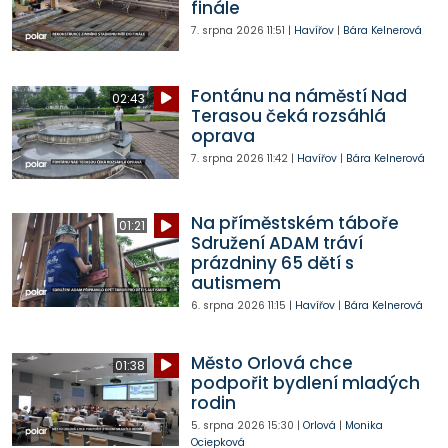
finále
7. srpna 2026
11:51
|
Havířov
|
Bára Kelnerová
Fontánu na náměstí Nad
02:43
Terasou čeká rozsáhlá
oprava
7. srpna 2026
11:42
|
Havířov
|
Bára Kelnerová
Na příměstském táboře
01:21
Sdružení ADAM tráví
prázdniny 65 dětí s
autismem
6. srpna 2026
11:15
|
Havířov
|
Bára Kelnerová
Město Orlová chce
01:38
podpořit bydlení mladých
rodin
5. srpna 2026
15:30
|
Orlová
|
Monika
Ociepková