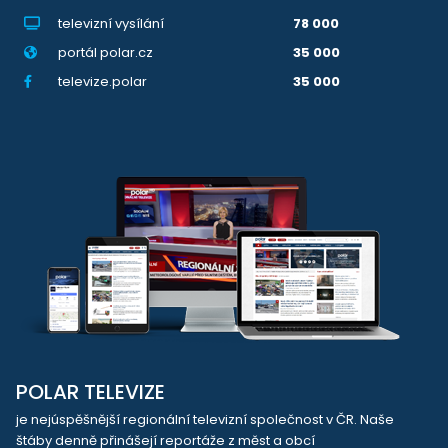
televizní vysílání
78 000
portál polar.cz
35 000
televize.polar
35 000
POLAR TELEVIZE
je nejúspěšnější regionální televizní společnost v ČR. Naše
štáby denně přinášejí reportáže z měst a obcí