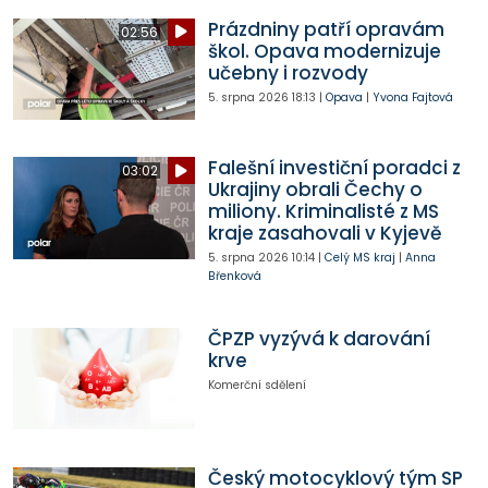
Prázdniny patří opravám
02:56
škol. Opava modernizuje
učebny i rozvody
5. srpna 2026
18:13
|
Opava
|
Yvona Fajtová
Falešní investiční poradci z
03:02
Ukrajiny obrali Čechy o
miliony. Kriminalisté z MS
kraje zasahovali v Kyjevě
5. srpna 2026
10:14
|
Celý MS kraj
|
Anna
Břenková
ČPZP vyzývá k darování
krve
Komerční sdělení
Český motocyklový tým SP