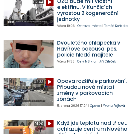
OZO bude mít vlastní
02:44
elektřinu. V Kunčicích
vyrostou 2 kogenerační
jednotky
Včera
10:06
|
Ostrava-město
|
Tomáš Kořistka
Dvouletého chlapečka v
Havířově pokousal pes,
policie hledá majitele
Včera
14:33
|
Celý MS kraj
|
Jiří Cileček
Opava rozšiřuje parkování.
02:33
Přibudou nová místa i
změny v parkovacích
zónách
5. srpna 2026
17:24
|
Opava
|
Yvona Fajtová
Když jde teplota nad třicet,
01:20
ochlazuje centrum Nového