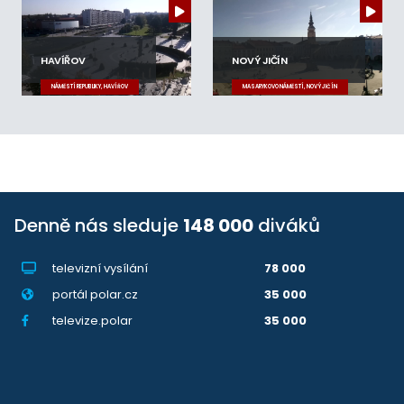
HAVÍŘOV
NOVÝ JIČÍN
NÁMĚSTÍ REPUBLIKY, HAVÍŘOV
MASARYKOVO NÁMĚSTÍ, NOVÝ JIČÍN
Denně nás sleduje
148 000
diváků
televizní vysílání
78 000
portál polar.cz
35 000
televize.polar
35 000