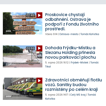
Proskovice chystají
02:46
odbahnění. Ostrava je
podpoří z Fondu životního
prostředí.
Včera
9:14
|
Ostrava-město
|
Tomáš Kořistka
Dohoda Frýdku-Místku a
02:53
Slezanu Holding přinesla
novou parkovací plochu
5. srpna 2026
16:12
|
Frýdek-Místek
|
Tomáš
Tikal
Zdravotníci obměňují flotilu
01:18
vozů. Sanitky budou
rozmístěny po celém kraji
5. srpna 2026
14:17
|
Celý MS kraj
|
Tomáš
Kořistka