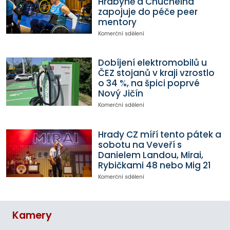
Hrabyně a Chuchelná
zapojuje do péče peer
mentory
Komerční sdělení
Dobíjení elektromobilů u
ČEZ stojanů v kraji vzrostlo
o 34 %, na špici poprvé
Nový Jičín
Komerční sdělení
Hrady CZ míří tento pátek a
sobotu na Veveří s
Danielem Landou, Mirai,
Rybičkami 48 nebo Mig 21
Komerční sdělení
Kamery