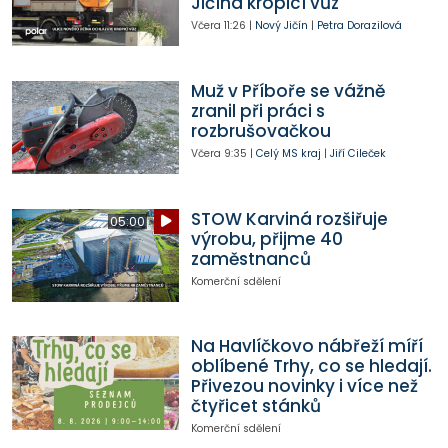
Jičína kropicí vůz
Včera
11:26
|
Nový Jičín
|
Petra Dorazilová
Muž v Příboře se vážně
zranil při práci s
rozbrušovačkou
Včera
9:35
|
Celý MS kraj
|
Jiří Cileček
STOW Karviná rozšiřuje
05:00
výrobu, přijme 40
zaměstnanců
Komerční sdělení
Na Havlíčkovo nábřeží míří
oblíbené Trhy, co se hledají.
Přivezou novinky i více než
čtyřicet stánků
Komerční sdělení