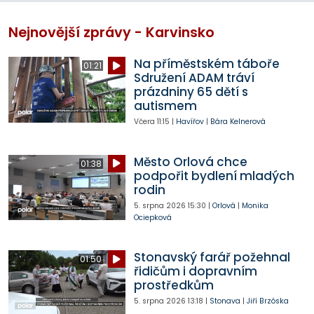
Nejnovější zprávy - Karvinsko
Na příměstském táboře
01:21
Sdružení ADAM tráví
prázdniny 65 dětí s
autismem
Včera
11:15
|
Havířov
|
Bára Kelnerová
Město Orlová chce
01:38
podpořit bydlení mladých
rodin
5. srpna 2026
15:30
|
Orlová
|
Monika
Ociepková
Stonavský farář požehnal
01:50
řidičům i dopravním
prostředkům
5. srpna 2026
13:18
|
Stonava
|
Jiří Brzóska