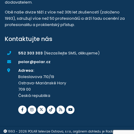
dodavatelem.
Obě naše divize těží z více než 30ti let zkušeností (založeno
1993), sdružují více než 50 profesionálů a drží řadu ocenění za
profesionalitu a proklientský přístup.
Kontaktujte nás
552 303 303
(Nezasílejte SMS, děkujeme)
polar@polar.cz
Adresa:
Boleslavova 710/19
Ostrava-Mariánské Hory
709 00
Česká republika
1993 - 2026 POLAR televize Ostrava, s.r.o., orgánem dohledu je Rada pro