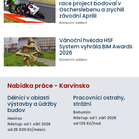
race project bodoval v
Oscherslebenu a zrychlil
závodní Aprilii
Komerční sdělení
Vánoční hvězda HSF
System vyhrála BIM Awards
2026
Komerční sdělení
Nabídka práce - Karvinsko
Dělníci v oblasti
Pracovníci ostrahy,
výstavby a údržby
strážní
budov
Bohumín
Nástup: od 1. září 2026
Havířov
od 135 Kč/hod.
Nástup: od 1. září 2026
od 25 500 Kč/měsíc