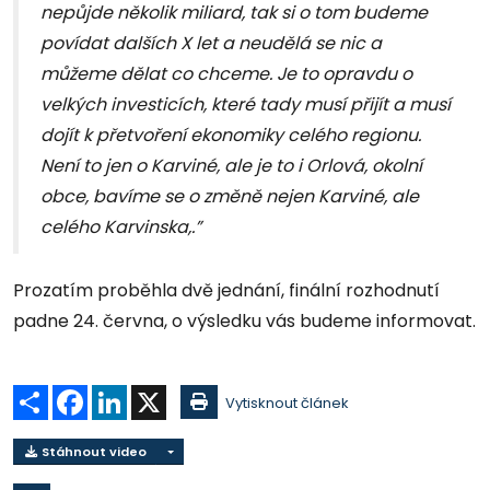
nepůjde několik miliard, tak si o tom budeme
povídat dalších X let a neudělá se nic a
můžeme dělat co chceme. Je to opravdu o
velkých investicích, které tady musí přijít a musí
dojít k přetvoření ekonomiky celého regionu.
Není to jen o Karviné, ale je to i Orlová, okolní
obce, bavíme se o změně nejen Karviné, ale
celého Karvinska,.”
Prozatím proběhla dvě jednání, finální rozhodnutí
padne 24. června, o výsledku vás budeme informovat.
Sdílet
Facebook
LinkedIn
X
Vytisknout článek
Stáhnout video