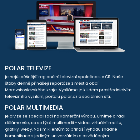
POLAR TELEVIZE
je nejúspěšnější regionální televizní společnost v ČR. Naše
štáby denně přinášejí reportáže z měst a obcí
Moravskoslezského kraje. Vysíláme je k lidem prostřednictvím
televizního vysílání, portálu polar.cz a sociálních sítí.
POLAR MULTIMEDIA
je divize se specializací na komerční výrobu. Umíme a rádi
děláme vše, co se týká multimedií - videa, virtuální realitu,
grafiky, weby. Našim klientům to přináší výhodu snadné
komunikace s jediným univerzálním a osvědčeným