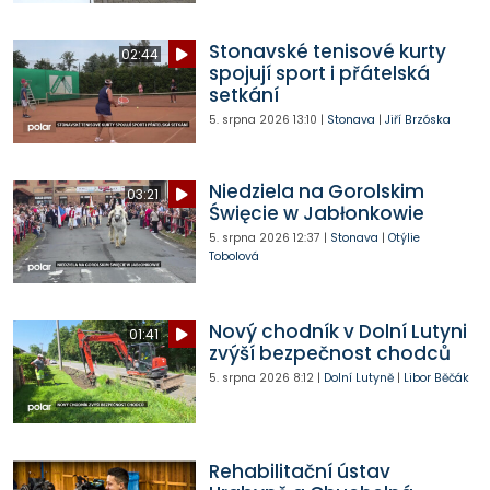
Stonavské tenisové kurty
02:44
spojují sport i přátelská
setkání
5. srpna 2026
13:10
|
Stonava
|
Jiří Brzóska
Niedziela na Gorolskim
03:21
Święcie w Jabłonkowie
5. srpna 2026
12:37
|
Stonava
|
Otýlie
Tobolová
Nový chodník v Dolní Lutyni
01:41
zvýší bezpečnost chodců
5. srpna 2026
8:12
|
Dolní Lutyně
|
Libor Běčák
Rehabilitační ústav