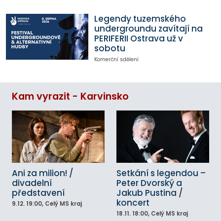
Legendy tuzemského
undergroundu zavítají na
PERIFERII Ostrava už v
sobotu
Komerční sdělení
Kam vyrazit - Karvinsko
Ani za milion! /
Setkání s legendou –
divadelní
Peter Dvorský a
představení
Jakub Pustina /
koncert
9.12.
19:00
, Celý MS kraj
18.11.
18:00
, Celý MS kraj