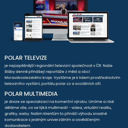
POLAR TELEVIZE
je nejúspěšnější regionální televizní společnost v ČR. Naše
štáby denně přinášejí reportáže z měst a obcí
Moravskoslezského kraje. Vysíláme je k lidem prostřednictvím
televizního vysílání, portálu polar.cz a sociálních sítí.
POLAR MULTIMEDIA
je divize se specializací na komerční výrobu. Umíme a rádi
děláme vše, co se týká multimedií - videa, virtuální realitu,
grafiky, weby. Našim klientům to přináší výhodu snadné
komunikace s jediným univerzálním a osvědčeným
dodavatelem.