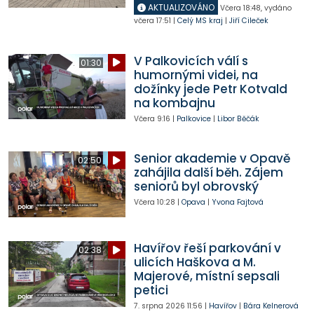
AKTUALIZOVÁNO
Včera
18:48
,
vydáno
včera
17:51
|
Celý MS kraj
|
Jiří Cileček
V Palkovicích válí s
01:30
humornými videi, na
dožínky jede Petr Kotvald
na kombajnu
Včera
9:16
|
Palkovice
|
Libor Běčák
Senior akademie v Opavě
02:50
zahájila další běh. Zájem
seniorů byl obrovský
Včera
10:28
|
Opava
|
Yvona Fajtová
Havířov řeší parkování v
02:38
ulicích Haškova a M.
Majerové, místní sepsali
petici
7. srpna 2026
11:56
|
Havířov
|
Bára Kelnerová