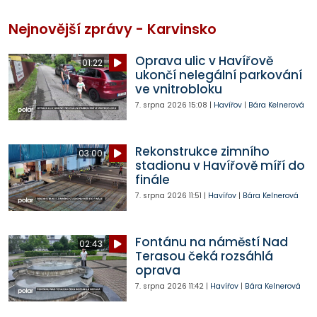
Nejnovější zprávy - Karvinsko
Oprava ulic v Havířově
01:22
ukončí nelegální parkování
ve vnitrobloku
7. srpna 2026
15:08
|
Havířov
|
Bára Kelnerová
Rekonstrukce zimního
03:00
stadionu v Havířově míří do
finále
7. srpna 2026
11:51
|
Havířov
|
Bára Kelnerová
Fontánu na náměstí Nad
02:43
Terasou čeká rozsáhlá
oprava
7. srpna 2026
11:42
|
Havířov
|
Bára Kelnerová