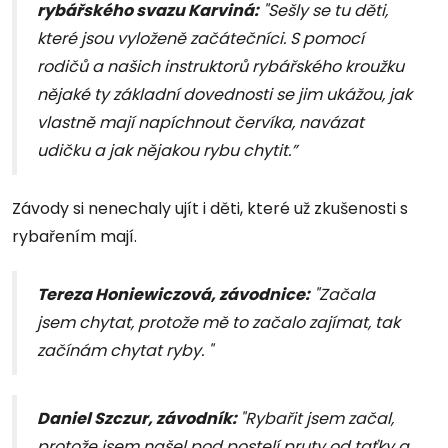
rybářského svazu Karviná:
"Sešly se tu děti,
které jsou vyloženě začátečníci. S pomocí
rodičů a našich instruktorů rybářského kroužku
nějaké ty základní dovednosti se jim ukážou, jak
vlastně mají napíchnout červíka, navázat
udičku a jak nějakou rybu chytit.”
Závody si nenechaly ujít i děti, které už zkušenosti s
rybařením mají.
Tereza Honiewiczová, závodnice:
"Začala
jsem chytat, protože mě to začalo zajímat, tak
začínám chytat ryby. "
Daniel Szczur, závodník:
"Rybařit jsem začal,
protože jsem našel pod postelí pruty od taťky a