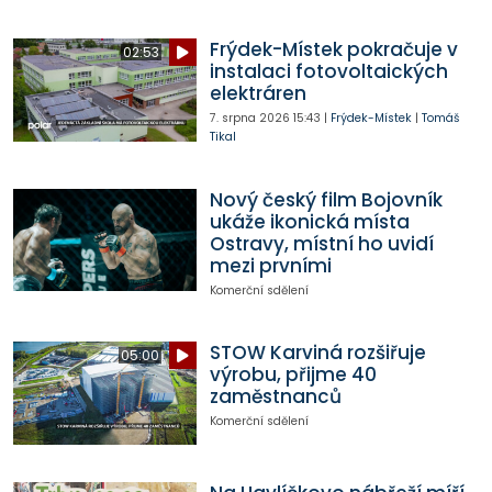
Frýdek-Místek pokračuje v
02:53
instalaci fotovoltaických
elektráren
7. srpna 2026
15:43
|
Frýdek-Místek
|
Tomáš
Tikal
Nový český film Bojovník
ukáže ikonická místa
Ostravy, místní ho uvidí
mezi prvními
Komerční sdělení
STOW Karviná rozšiřuje
05:00
výrobu, přijme 40
zaměstnanců
Komerční sdělení