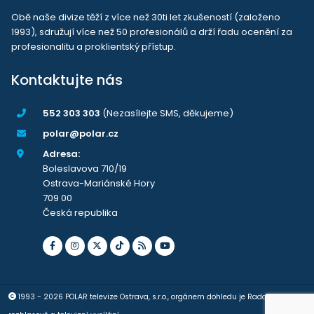
Obě naše divize těží z více než 30ti let zkušeností (založeno
1993), sdružují více než 50 profesionálů a drží řadu ocenění za
profesionalitu a proklientský přístup.
Kontaktujte nás
552 303 303
(Nezasílejte SMS, děkujeme)
polar@polar.cz
Adresa:
Boleslavova 710/19
Ostrava-Mariánské Hory
709 00
Česká republika
1993 - 2026 POLAR televize Ostrava, s.r.o., orgánem dohledu je Rada pro