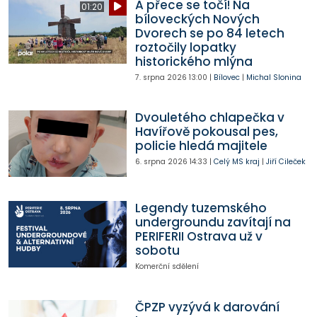
A přece se točí! Na
01:20
bíloveckých Nových
Dvorech se po 84 letech
roztočily lopatky
historického mlýna
7. srpna 2026
13:00
|
Bílovec
|
Michal Slonina
Dvouletého chlapečka v
Havířově pokousal pes,
policie hledá majitele
6. srpna 2026
14:33
|
Celý MS kraj
|
Jiří Cileček
Legendy tuzemského
undergroundu zavítají na
PERIFERII Ostrava už v
sobotu
Komerční sdělení
ČPZP vyzývá k darování