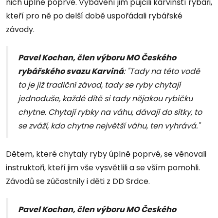
nich úplně poprvé. Vybavení jim půjčili karvinští rybáři,
kteří pro ně po delší době uspořádali rybářské
závody.
Pavel Kochan, člen výboru MO Českého
rybářského svazu Karviná
: "Tady na této vodě
to je již tradiční závod, tady se ryby chytají
jednoduše, každé dítě si tady nějakou rybičku
chytne. Chytají rybky na váhu, dávají do sítky, to
se zváží, kdo chytne největší váhu, ten vyhrává."
Dětem, které chytaly ryby úplně poprvé, se věnovali
instruktoři, kteří jim vše vysvětlili a se vším pomohli.
Závodů se zúčastnily i děti z DD Srdce.
Pavel Kochan, člen výboru MO Českého