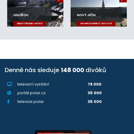
HAVÍŘOV
NOVÝ JIČÍN
NÁMĚSTÍ REPUBLIKY, HAVÍŘOV
MASARYKOVO NÁMĚSTÍ, NOVÝ JIČÍN
Denně nás sleduje
148 000
diváků
televizní vysílání
78 000
portál polar.cz
35 000
televize.polar
35 000