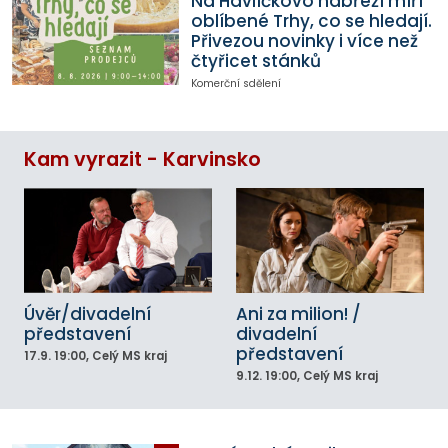
Na Havlíčkovo nábřeží míří
oblíbené Trhy, co se hledají.
Přivezou novinky i více než
čtyřicet stánků
Komerční sdělení
Kam vyrazit - Karvinsko
Úvěr/divadelní
Ani za milion! /
představení
divadelní
představení
17.9.
19:00
, Celý MS kraj
9.12.
19:00
, Celý MS kraj