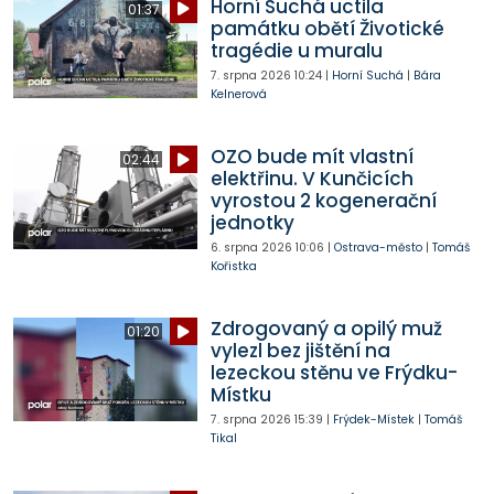
Horní Suchá uctila
01:37
památku obětí Životické
tragédie u muralu
7. srpna 2026
10:24
|
Horní Suchá
|
Bára
Kelnerová
OZO bude mít vlastní
02:44
elektřinu. V Kunčicích
vyrostou 2 kogenerační
jednotky
6. srpna 2026
10:06
|
Ostrava-město
|
Tomáš
Kořistka
Zdrogovaný a opilý muž
01:20
vylezl bez jištění na
lezeckou stěnu ve Frýdku-
Místku
7. srpna 2026
15:39
|
Frýdek-Místek
|
Tomáš
Tikal