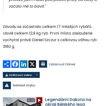
začalo mě to bavit."
Závodu se zúčastnilo celkem 17 mladých rybářů.
Ulovili celkem 12,9 kg ryb. První místo zaslouženě
vychytal právě Daniel Szczur s celkovou váhou ryb
3180 g.
Sdílet
Facebook
LinkedIn
X
Vytisknout článek
Stáhnout video
Nahlásit chybu
Legendární Dakota na
01:32
okraji Bělského lesa