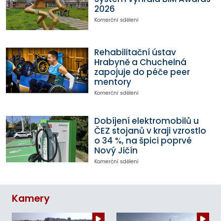
2026
Komerční sdělení
Rehabilitační ústav
Hrabyně a Chuchelná
zapojuje do péče peer
mentory
Komerční sdělení
Dobíjení elektromobilů u
ČEZ stojanů v kraji vzrostlo
o 34 %, na špici poprvé
Nový Jičín
Komerční sdělení
Kamery