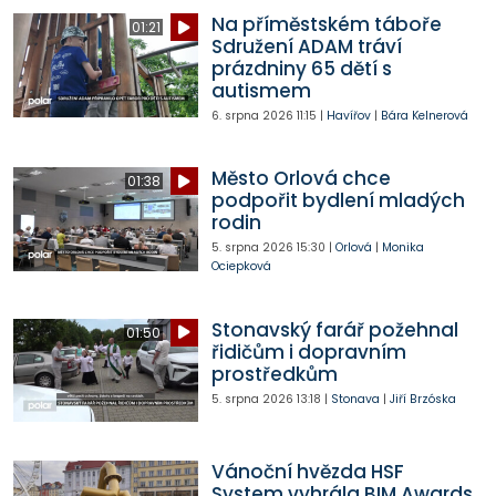
Na příměstském táboře
01:21
Sdružení ADAM tráví
prázdniny 65 dětí s
autismem
6. srpna 2026
11:15
|
Havířov
|
Bára Kelnerová
Město Orlová chce
01:38
podpořit bydlení mladých
rodin
5. srpna 2026
15:30
|
Orlová
|
Monika
Ociepková
Stonavský farář požehnal
01:50
řidičům i dopravním
prostředkům
5. srpna 2026
13:18
|
Stonava
|
Jiří Brzóska
Vánoční hvězda HSF
System vyhrála BIM Awards