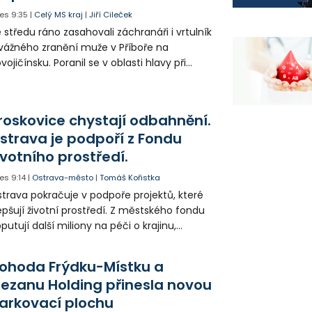
es
9:35
|
Celý MS kraj
|
Jiří Cileček
 středu ráno zasahovali záchranáři i vrtulník
vážného zranění muže v Příboře na
vojičínsku. Poranil se v oblasti hlavy při
áci s rozbrušovačkou. Následně byl
tulníkem přepraven do ostravské fakultní
emocnice.
roskovice chystají odbahnění.
strava je podpoří z Fondu
ivotního prostředí.
es
9:14
|
Ostrava-město
|
Tomáš Kořistka
trava pokračuje v podpoře projektů, které
epšují životní prostředí. Z městského fondu
putují další miliony na péči o krajinu,
řejný prostor i environmentální výchovu
tí a mládeže.
ohoda Frýdku-Místku a
lezanu Holding přinesla novou
arkovací plochu