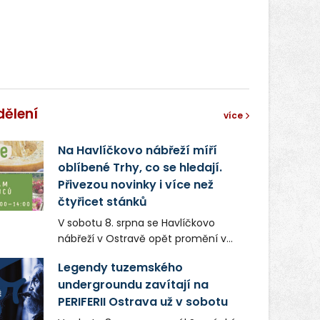
dělení
více
Na Havlíčkovo nábřeží míří
oblíbené Trhy, co se hledají.
Přivezou novinky i více než
čtyřicet stánků
V sobotu 8. srpna se Havlíčkovo
nábřeží v Ostravě opět promění v
místo plné vůní, chutí a poctivých
Legendy tuzemského
lokálních výrobků. Trhy, co se hledají
undergroundu zavítají na
tentokrát nabídnou více než čtyřicet
PERIFERII Ostrava už v sobotu
pečlivě vybraných stánků s kvalitní
gastronomií, farmářskými produkty,