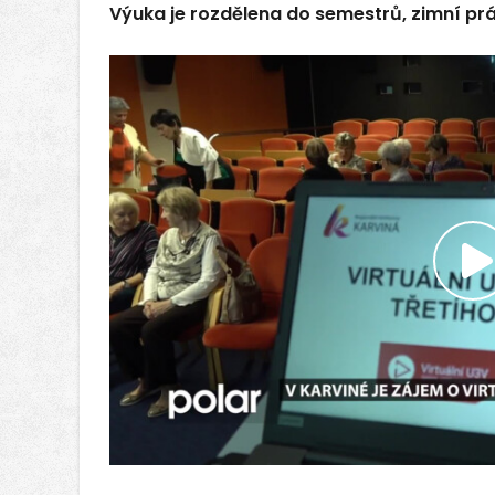
Výuka je rozdělena do semestrů, zimní prá
P
v