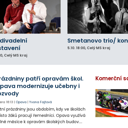
divadelní
Smetanovo trio/ kon
stavení
5.10.
18:00
, Celý MS kraj
00
, Celý MS kraj
rázdniny patří opravám škol.
Komerční s
pava modernizuje učebny i
ozvody
era
18:13
|
Opava
|
Yvona Fajtová
tní prázdniny jsou obdobím, kdy ve školách
sto žáků pracují řemeslníci. Opava využívá
lné měsíce k opravám školských budov.
tos jsou díky obnově školek po