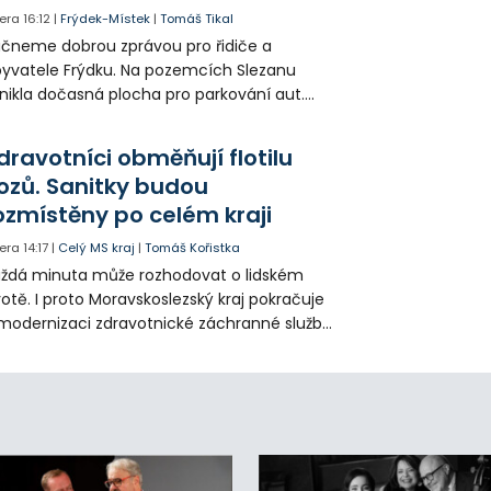
era
16:12
|
Frýdek-Místek
|
Tomáš Tikal
čneme dobrou zprávou pro řidiče a
yvatele Frýdku. Na pozemcích Slezanu
nikla dočasná plocha pro parkování aut.
ohodlo se na tom město s vedením
olečnosti Slezan Holding.
dravotníci obměňují flotilu
ozů. Sanitky budou
ozmístěny po celém kraji
era
14:17
|
Celý MS kraj
|
Tomáš Kořistka
ždá minuta může rozhodovat o lidském
votě. I proto Moravskoslezský kraj pokračuje
modernizaci zdravotnické záchranné služby
do provozu nyní zamířilo 14 nových sanitek
bavených nejmodernější technikou.