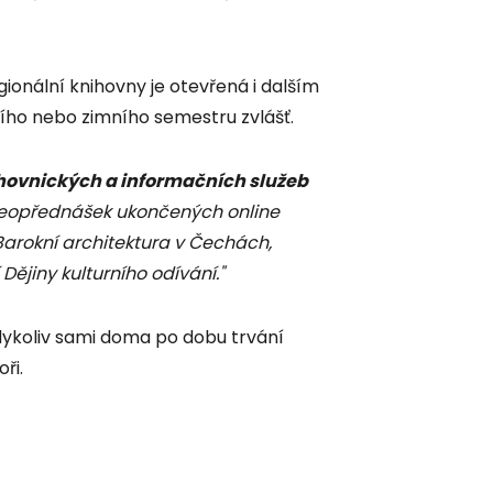
egionální knihovny je otevřená i dalším
ího nebo zimního semestru zvlášť.
hovnických a informačních služeb
videopřednášek ukončených online
Barokní architektura v Čechách,
Dějiny kulturního odívání."
dykoliv sami doma po dobu trvání
ři.