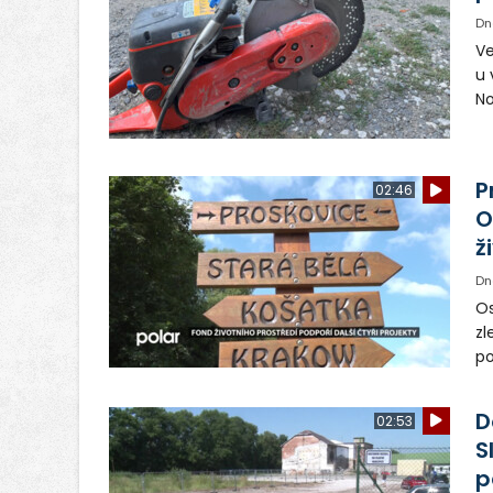
Dn
Ve
u 
No
pr
vr
n
P
02:46
O
ž
Dn
Os
zl
po
ve
dě
D
02:53
S
p