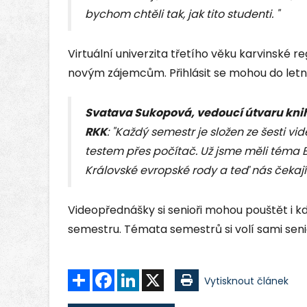
bychom chtěli tak, jak tito studenti. "
Virtuální univerzita třetího věku karvinské r
novým zájemcům. Přihlásit se mohou do letn
Svatava Sukopová, vedoucí útvaru kni
RKK
: "Každý semestr je složen ze šesti 
testem přes počítač. Už jsme měli téma 
Královské evropské rody a teď nás čekají 
Videopřednášky si senioři mohou pouštět i k
semestru. Témata semestrů si volí sami senio
Sdílet
Facebook
LinkedIn
X
Vytisknout článek