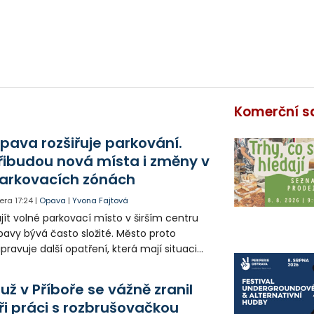
Komerční s
pava rozšiřuje parkování.
řibudou nová místa i změny v
arkovacích zónách
era
17:24
|
Opava
|
Yvona Fajtová
jít volné parkovací místo v širším centru
avy bývá často složité. Město proto
ipravuje další opatření, která mají situaci
epšit. Vznikají nová parkovací stání, mění se
ganizace dopravy a některé novinky čekají
už v Příboře se vážně zranil
ké řidiče v parkovacích zónách.
ři práci s rozbrušovačkou