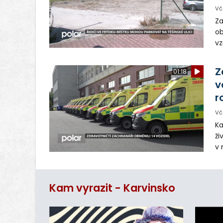
Vč
Za
ob
vz
D
sp
Z
01:18
v
r
Vč
Ka
ži
v 
– 
vy
Kam vyrazit - Karvinsko