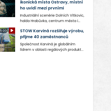
ikonická místa Ostravy, místní
ho uvidí mezi prvními
Industriální scenérie Dolních Vítkovic,
halda Hrabůvka, centrum města i
další ikonická místa Ostravy se objeví
STOW Karviná rozšiřuje výrobu,
5:00
v novém filmu Bojovník, který vstoupí
přijme 40 zaměstnanců
do kin už 13. srpna. Režiséři Vojtěch
Frič a Tomáš Dianiška si
Společnost Karviná je globálním
moravskoslezskou metropoli
lídrem v oblasti regálových produktů
nevybrali náhodou – její syrová
a systémů, stabilním
atmosféra se stala přirozenou
zaměstnavatelem na Karvinsku a
součástí příběhu bývalého
firmou s obrovským potenciálem.
boxerského šampiona Hoffa (Milan
Ondrík), jenž se po letech vrací do
světa vrcholových zápasů, tentokrát
v MMA.