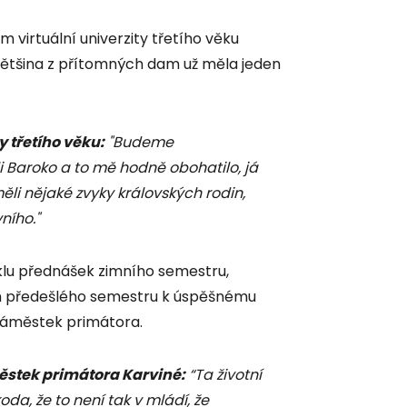
 virtuální univerzity třetího věku
 Většina z přítomných dam už měla jeden
y třetího věku:
"Budeme
i Baroko a to mě hodně obohatilo, já
ěli nějaké zvyky královských rodin,
ního."
yklu přednášek zimního semestru,
 předešlého semestru k úspěšnému
náměstek primátora.
ěstek primátora Karviné:
“Ta životní
da, že to není tak v mládí, že