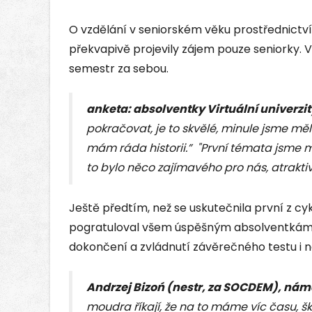
O vzdělání v seniorském věku prostřednictvím
překvapivě projevily zájem pouze seniorky.
semestr za sebou.
anketa: absolventky Virtuální univerzit
pokračovat, je to skvělé, minule jsme měl
mám ráda historii.” "První témata jsme m
to bylo něco zajímavého pro nás, atraktiv
Ještě předtím, než se uskutečnila první z c
pogratuloval všem úspěšným absolventkám
dokončení a zvládnutí závěrečného testu i 
Andrzej Bizoń (nestr, za SOCDEM), nám
moudra říkají, že na to máme víc času, ško