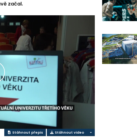
vě začal.
0
řehrát
ideo
Stáhnout přepis
Stáhnout video