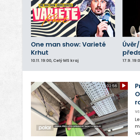
One man show: Varieté
Úvěr/
Krhut
před
10.11.
19:00
, Celý MS kraj
17.9.
19:
P
02:56
O
r
Vč
Le
mí
vo
Le