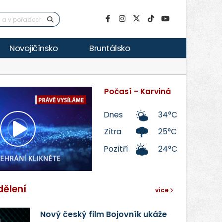
Novojičínsko
Bruntálsko
Počasí - Karviná
Dnes
34°C
Zítra
25°C
Přehrát
Pozítří
24°C
video
dělení
více
Nový český film Bojovník ukáže