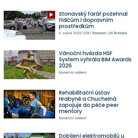
Stonavský farář požehnal
01:50
řidičům i dopravním
prostředkům
5. srpna 2026
13:18
|
Stonava
|
Jiří Brzóska
Vánoční hvězda HSF
System vyhrála BIM Awards
2026
Komerční sdělení
Rehabilitační ústav
Hrabyně a Chuchelná
zapojuje do péče peer
mentory
Komerční sdělení
Dobíjení elektromobilů u