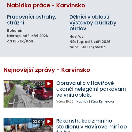
Nabídka práce - Karvinsko
Pracovníci ostrahy,
Dělníci v oblasti
strážní
výstavby a údržby
budov
Bohumín
Nástup: od 1. září 2026
Havířov
od 135 Kč/hod.
Nástup: od 1. září 2026
od 25 500 Kč/měsíc
Nejnovější zprávy - Karvinsko
Oprava ulic v Havířově
01:22
ukončí nelegální parkování
ve vnitrobloku
Včera
15:08
|
Havířov
|
Bára Kelnerová
Rekonstrukce zimního
03:00
stadionu v Havířově míří do