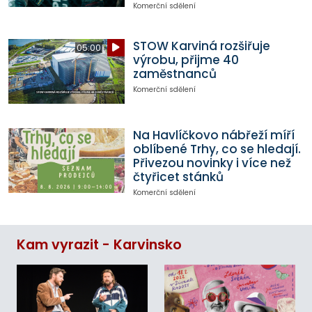
Komerční sdělení
STOW Karviná rozšiřuje
05:00
výrobu, přijme 40
zaměstnanců
Komerční sdělení
Na Havlíčkovo nábřeží míří
oblíbené Trhy, co se hledají.
Přivezou novinky i více než
čtyřicet stánků
Komerční sdělení
Kam vyrazit - Karvinsko