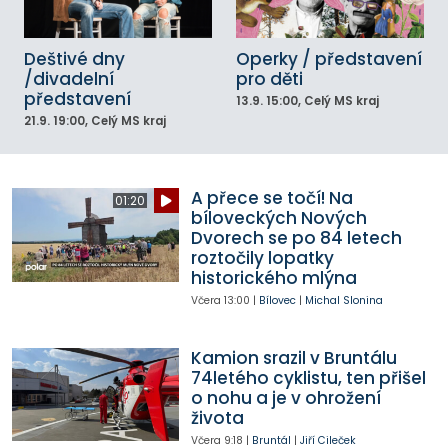
Deštivé dny
Operky / představení
/divadelní
pro děti
představení
13.9.
15:00
, Celý MS kraj
21.9.
19:00
, Celý MS kraj
A přece se točí! Na
01:20
bíloveckých Nových
Dvorech se po 84 letech
roztočily lopatky
historického mlýna
Včera
13:00
|
Bílovec
|
Michal Slonina
Kamion srazil v Bruntálu
74letého cyklistu, ten přišel
o nohu a je v ohrožení
života
Včera
9:18
|
Bruntál
|
Jiří Cileček