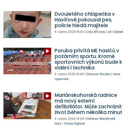
Dvouletého chlapečka v
Havířově pokousal pes,
policie hledá majitele
6. srpna 2026
14:33
|
Celý MS kraj
|
Jiří Cileček
Poruba přivítá ME hasičů v
01:31
požárním sportu. Kromě
sportovních výkonů bude k
vidění i technika
6. srpna 2026
15:43
|
Ostrava-Poruba
|
Jana
Lipowská
Mariánskohorská radnice
01:56
má nový externí
defibrilátor. Může zachránit
život během několika minut
6. srpna 2026
19:04
|
Ostrava-Mariánské
hory
|
Yvona Fajtová