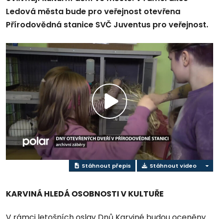
Ledová města bude pro veřejnost otevřena
Přírodovědná stanice SVČ Juventus pro veřejnost.
Přehrát
video
Stáhnout přepis
Stáhnout video
KARVINÁ HLEDÁ OSOBNOSTI V KULTUŘE
V rámci letošních oslav Dnů Karviné budou oceněny