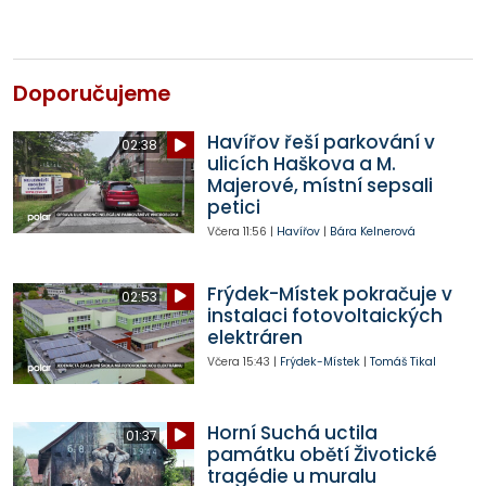
Doporučujeme
Havířov řeší parkování v
02:38
ulicích Haškova a M.
Majerové, místní sepsali
petici
Včera
11:56
|
Havířov
|
Bára Kelnerová
Frýdek-Místek pokračuje v
02:53
instalaci fotovoltaických
elektráren
Včera
15:43
|
Frýdek-Místek
|
Tomáš Tikal
Horní Suchá uctila
01:37
památku obětí Životické
tragédie u muralu