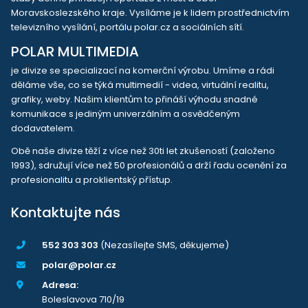
Moravskoslezského kraje. Vysíláme je k lidem prostřednictvím
televizního vysílání, portálu polar.cz a sociálních sítí.
POLAR MULTIMEDIA
je divize se specializací na komerční výrobu. Umíme a rádi
děláme vše, co se týká multimedií - videa, virtuální realitu,
grafiky, weby. Našim klientům to přináší výhodu snadné
komunikace s jediným univerzálním a osvědčeným
dodavatelem.
Obě naše divize těží z více než 30ti let zkušeností (založeno
1993), sdružují více než 50 profesionálů a drží řadu ocenění za
profesionalitu a proklientský přístup.
Kontaktujte nás
552 303 303
(Nezasílejte SMS, děkujeme)
polar@polar.cz
Adresa:
Boleslavova 710/19