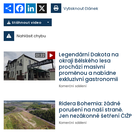
Sdílet
Facebook
LinkedIn
X
Vytisknout článek
Stáhnout video
Nahlásit chybu
Legendární Dakota na
01:32
okraji Bělského lesa
prochází masivní
proměnou a nabídne
exkluzivní gastronomii
Komerční sdělení
Ridera Bohemia: žádné
porušení na naší straně.
Jen nezákonné šetření ČIŽP
Komerční sdělení