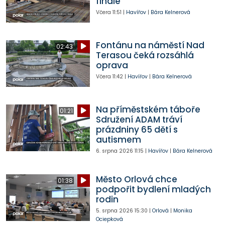
finále
Včera
11:51
|
Havířov
|
Bára Kelnerová
Fontánu na náměstí Nad
02:43
Terasou čeká rozsáhlá
oprava
Včera
11:42
|
Havířov
|
Bára Kelnerová
Na příměstském táboře
01:21
Sdružení ADAM tráví
prázdniny 65 dětí s
autismem
6. srpna 2026
11:15
|
Havířov
|
Bára Kelnerová
Město Orlová chce
01:38
podpořit bydlení mladých
rodin
5. srpna 2026
15:30
|
Orlová
|
Monika
Ociepková