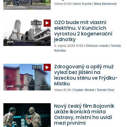
Včera
10:24
|
Horní Suchá
|
Bára Kelnerová
OZO bude mít vlastní
02:44
elektřinu. V Kunčicích
vyrostou 2 kogenerační
jednotky
6. srpna 2026
10:06
|
Ostrava-město
|
Tomáš
Kořistka
Zdrogovaný a opilý muž
01:20
vylezl bez jištění na
lezeckou stěnu ve Frýdku-
Místku
Včera
15:39
|
Frýdek-Místek
|
Tomáš Tikal
Nový český film Bojovník
ukáže ikonická místa
Ostravy, místní ho uvidí
mezi prvními