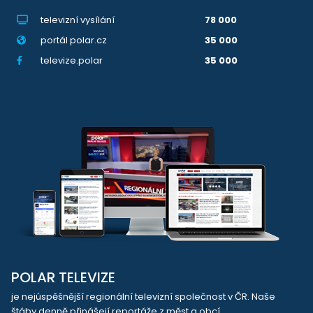
televizní vysílání
78 000
portál polar.cz
35 000
televize.polar
35 000
POLAR TELEVIZE
je nejúspěšnější regionální televizní společnost v ČR. Naše
štáby denně přinášejí reportáže z měst a obcí