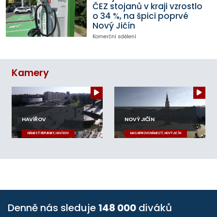
ČEZ stojanů v kraji vzrostlo
o 34 %, na špici poprvé
Nový Jičín
Komerční sdělení
Kamery
HAVÍŘOV
NOVÝ JIČÍN
NÁMĚSTÍ REPUBLIKY, HAVÍŘOV
MASARYKOVO NÁMĚSTÍ, NOVÝ JIČÍN
Denně nás sleduje
148 000
diváků