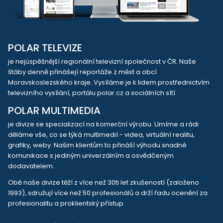
POLAR TELEVIZE
je nejúspěšnější regionální televizní společnost v ČR. Naše
štáby denně přinášejí reportáže z měst a obcí
Moravskoslezského kraje. Vysíláme je k lidem prostřednictvím
televizního vysílání, portálu polar.cz a sociálních sítí.
POLAR MULTIMEDIA
je divize se specializací na komerční výrobu. Umíme a rádi
děláme vše, co se týká multimedií - videa, virtuální realitu,
grafiky, weby. Našim klientům to přináší výhodu snadné
komunikace s jediným univerzálním a osvědčeným
dodavatelem.
Obě naše divize těží z více než 30ti let zkušeností (založeno
1993), sdružují více než 50 profesionálů a drží řadu ocenění za
profesionalitu a proklientský přístup.