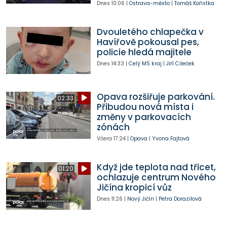
Dnes
10:06
|
Ostrava-město
|
Tomáš Kořistka
Dvouletého chlapečka v
Havířově pokousal pes,
policie hledá majitele
Dnes
14:33
|
Celý MS kraj
|
Jiří Cileček
Opava rozšiřuje parkování.
02:33
Přibudou nová místa i
změny v parkovacích
zónách
Včera
17:24
|
Opava
|
Yvona Fajtová
Když jde teplota nad třicet,
01:20
ochlazuje centrum Nového
Jičína kropicí vůz
Dnes
11:26
|
Nový Jičín
|
Petra Dorazilová