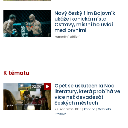
Nový český film Bojovník
ukáže ikonická místa
Ostravy, místní ho uvidí
mezi prvními
Komerční sdělení
K tématu
Opět se uskutečnila Noc
02:06
literatury, která probíhá ve
více než devadesáti
českých městech
27. září 2025
13:10
|
Karviná
|
Gabriela
Stašová