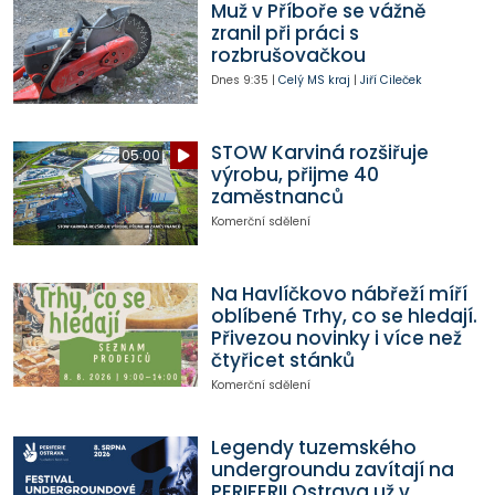
Muž v Příboře se vážně
zranil při práci s
rozbrušovačkou
Dnes
9:35
|
Celý MS kraj
|
Jiří Cileček
STOW Karviná rozšiřuje
05:00
výrobu, přijme 40
zaměstnanců
Komerční sdělení
Na Havlíčkovo nábřeží míří
oblíbené Trhy, co se hledají.
Přivezou novinky i více než
čtyřicet stánků
Komerční sdělení
Legendy tuzemského
undergroundu zavítají na
PERIFERII Ostrava už v