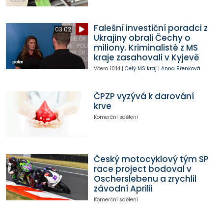
Falešní investiční poradci z
03:02
Ukrajiny obrali Čechy o
miliony. Kriminalisté z MS
kraje zasahovali v Kyjevě
Včera
10:14
|
Celý MS kraj
|
Anna Břenková
ČPZP vyzývá k darování
krve
Komerční sdělení
Český motocyklový tým SP
race project bodoval v
Oscherslebenu a zrychlil
závodní Aprilii
Komerční sdělení