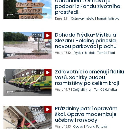
odbahnění. Ostrava je
podpoří z Fondu životního
prostředí.
Dnes
9:14
|
Ostrava-město
|
Tomáš Kořistka
Dohoda Frýdku-Místku a
02:53
Slezanu Holding přinesla
novou parkovací plochu
Včera
16:12
|
Frýdek-Místek
|
Tomáš Tikal
Zdravotníci obměňují flotilu
01:18
vozů. Sanitky budou
rozmístěny po celém kraji
Včera
14:17
|
Celý MS kraj
|
Tomáš Kořistka
Prázdniny patří opravám
02:56
škol. Opava modernizuje
učebny i rozvody
Včera
18:13
|
Opava
|
Yvona Fajtová