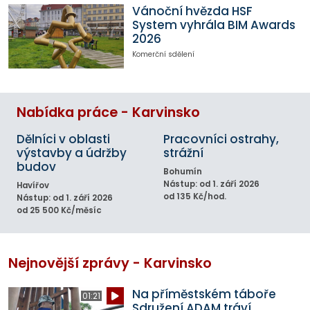
Vánoční hvězda HSF
System vyhrála BIM Awards
2026
Komerční sdělení
Nabídka práce - Karvinsko
Dělníci v oblasti
Pracovníci ostrahy,
výstavby a údržby
strážní
budov
Bohumín
Nástup: od 1. září 2026
Havířov
od 135 Kč/hod.
Nástup: od 1. září 2026
od 25 500 Kč/měsíc
Nejnovější zprávy - Karvinsko
Na příměstském táboře
01:21
Sdružení ADAM tráví