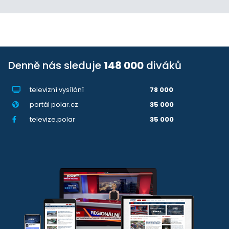
Denně nás sleduje
148 000
diváků
televizní vysílání
78 000
portál polar.cz
35 000
televize.polar
35 000