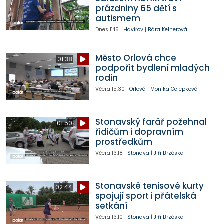
prázdniny 65 dětí s
autismem
Dnes
11:15
|
Havířov
|
Bára Kelnerová
Město Orlová chce
01:38
podpořit bydlení mladých
rodin
Včera
15:30
|
Orlová
|
Monika Ociepková
Stonavský farář požehnal
01:50
řidičům i dopravním
prostředkům
Včera
13:18
|
Stonava
|
Jiří Brzóska
Stonavské tenisové kurty
02:44
spojují sport i přátelská
setkání
Včera
13:10
|
Stonava
|
Jiří Brzóska