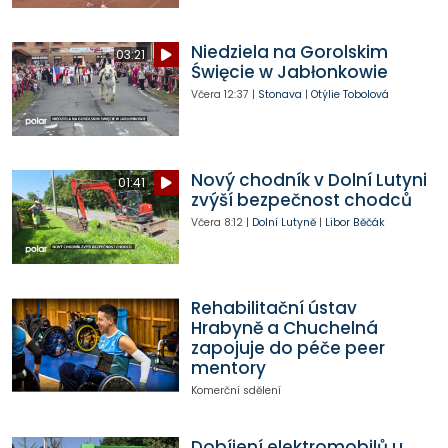
Niedziela na Gorolskim
03:21
Święcie w Jabłonkowie
Včera
12:37
|
Stonava
|
Otýlie Tobolová
Nový chodník v Dolní Lutyni
01:41
zvýší bezpečnost chodců
Včera
8:12
|
Dolní Lutyně
|
Libor Běčák
Rehabilitační ústav
Hrabyně a Chuchelná
zapojuje do péče peer
mentory
Komerční sdělení
Dobíjení elektromobilů u