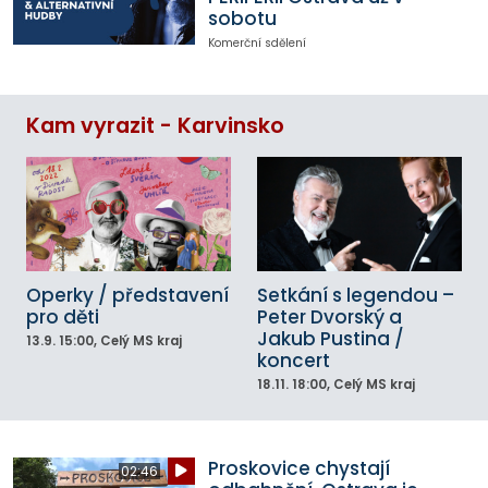
sobotu
Komerční sdělení
Kam vyrazit - Karvinsko
Operky / představení
Setkání s legendou –
pro děti
Peter Dvorský a
Jakub Pustina /
13.9.
15:00
, Celý MS kraj
koncert
18.11.
18:00
, Celý MS kraj
Proskovice chystají
02:46