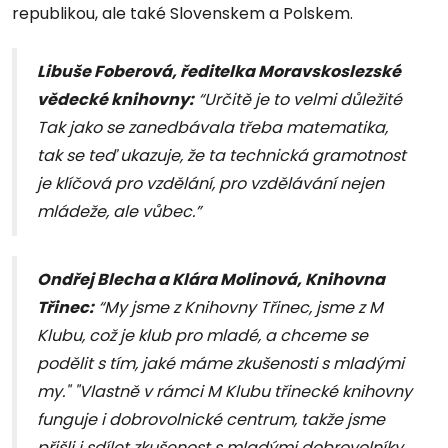
republikou, ale také Slovenskem a Polskem.
Libuše Foberová, ředitelka Moravskoslezské
vědecké knihovny:
“Určitě je to velmi důležité
Tak jako se zanedbávala třeba matematika,
tak se teď ukazuje, že ta technická gramotnost
je klíčová pro vzdělání, pro vzdělávání nejen
mládeže, ale vůbec.”
Ondřej Blecha a Klára Molinová, Knihovna
Třinec:
“My jsme z Knihovny Třinec, jsme z M
Klubu, což je klub pro mladé, a chceme se
podělit s tím, jaké máme zkušenosti s mladými
my." "Vlastně v rámci M Klubu třinecké knihovny
funguje i dobrovolnické centrum, takže jsme
přišli i sdílet zkušenost s mladými dobrovolníky,