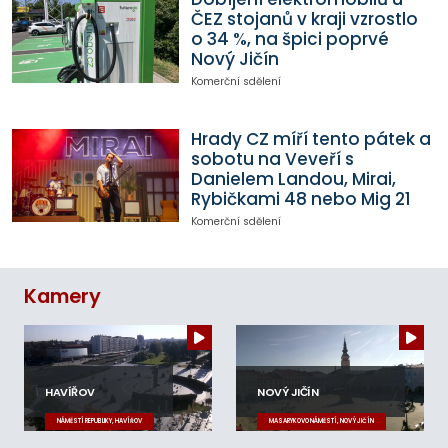
ČEZ stojanů v kraji vzrostlo
o 34 %, na špici poprvé
Nový Jičín
Komerční sdělení
Hrady CZ míří tento pátek a
sobotu na Veveří s
Danielem Landou, Mirai,
Rybičkami 48 nebo Mig 21
Komerční sdělení
Kamery
HAVÍŘOV
NOVÝ JIČÍN
NÁMĚSTÍ REPUBLIKY, HAVÍŘOV
MASARYKOVO NÁMĚSTÍ, NOVÝ JIČÍN