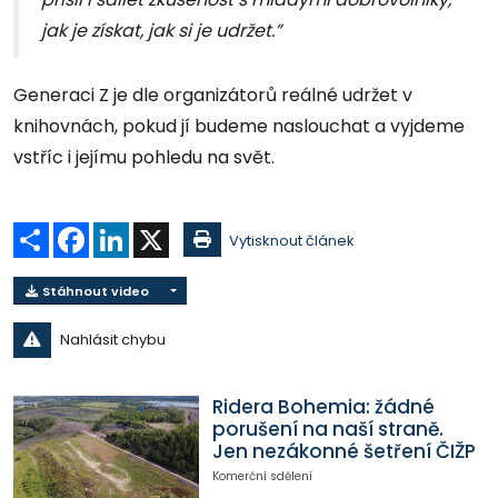
jak je získat, jak si je udržet.”
Generaci Z je dle organizátorů reálné udržet v
knihovnách, pokud jí budeme naslouchat a vyjdeme
vstříc i jejímu pohledu na svět.
Sdílet
Facebook
LinkedIn
X
Vytisknout článek
Stáhnout video
Nahlásit chybu
Ridera Bohemia: žádné
porušení na naší straně.
Jen nezákonné šetření ČIŽP
Komerční sdělení