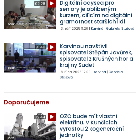
Digitální odysea pro
02:28
seniory je oblíbeným
kurzem, cílícím na digitální
gramotnost starších lidí
13. září 2025
11:20
|
Karviná
|
Gabriela Stašová
Karvinou navštívil
01:48
spisovatel Štěpán Javůrek,
spisovatel z Krušných hor a
krajiny Sudet
18. října 2025
12:09
|
Karviná
|
Gabriela
Stašová
Doporučujeme
OZO bude mít vlastní
02:44
elektřinu. V Kunčicích
vyrostou 2 kogenerační
jednotky