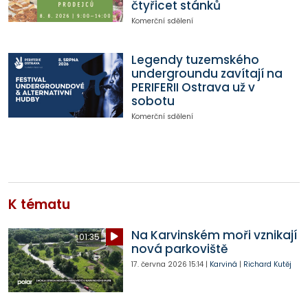
čtyřicet stánků
Komerční sdělení
Legendy tuzemského
undergroundu zavítají na
PERIFERII Ostrava už v
sobotu
Komerční sdělení
K tématu
Na Karvinském moři vznikají
01:35
nová parkoviště
17. června 2026
15:14
|
Karviná
|
Richard Kutěj