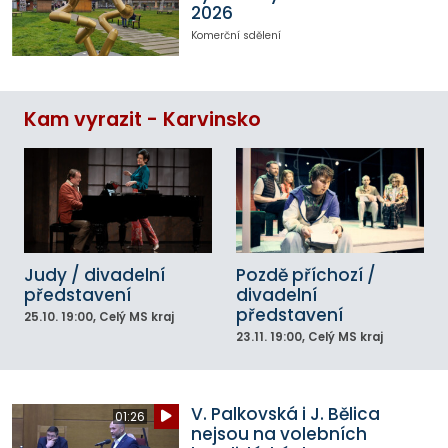
2026
Komerční sdělení
Kam vyrazit - Karvinsko
Judy / divadelní
Pozdě příchozí /
představení
divadelní
představení
25.10.
19:00
, Celý MS kraj
23.11.
19:00
, Celý MS kraj
V. Palkovská i J. Bělica
01:26
nejsou na volebních