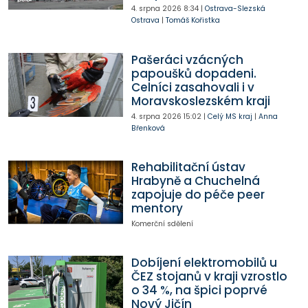
4. srpna 2026
8:34
|
Ostrava-Slezská
Ostrava
|
Tomáš Kořistka
Pašeráci vzácných
papoušků dopadeni.
Celníci zasahovali i v
Moravskoslezském kraji
4. srpna 2026
15:02
|
Celý MS kraj
|
Anna
Břenková
Rehabilitační ústav
Hrabyně a Chuchelná
zapojuje do péče peer
mentory
Komerční sdělení
Dobíjení elektromobilů u
ČEZ stojanů v kraji vzrostlo
o 34 %, na špici poprvé
Nový Jičín