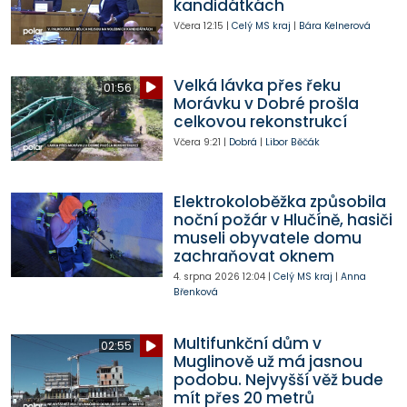
kandidátkách
Včera
12:15
|
Celý MS kraj
|
Bára Kelnerová
Velká lávka přes řeku
01:56
Morávku v Dobré prošla
celkovou rekonstrukcí
Včera
9:21
|
Dobrá
|
Libor Běčák
Elektrokoloběžka způsobila
noční požár v Hlučíně, hasiči
museli obyvatele domu
zachraňovat oknem
4. srpna 2026
12:04
|
Celý MS kraj
|
Anna
Břenková
Multifunkční dům v
02:55
Muglinově už má jasnou
podobu. Nejvyšší věž bude
mít přes 20 metrů