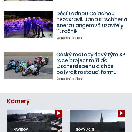
Déšť Ladnou Čeladnou
nezastavil. Jana Kirschner a
Aneta Langerová uzavřely
11. ročník
Komerční sdělení
Český motocyklový tým SP
race project míří do
Oscherslebenu a chce
potvrdit rostoucí formu
Komerční sdělení
Kamery
HAVÍŘOV
NOVÝ JIČÍN