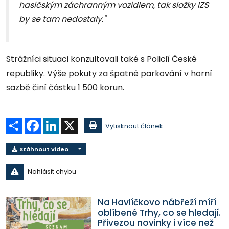
hasičským záchranným vozidlem, tak složky IZS
by se tam nedostaly."
Strážníci situaci konzultovali také s Policií České
republiky. Výše pokuty za špatné parkování v horní
sazbě činí částku 1 500 korun.
Sdílet
Facebook
LinkedIn
X
Vytisknout článek
Stáhnout video
Nahlásit chybu
Na Havlíčkovo nábřeží míří
oblíbené Trhy, co se hledají.
Přivezou novinky i více než