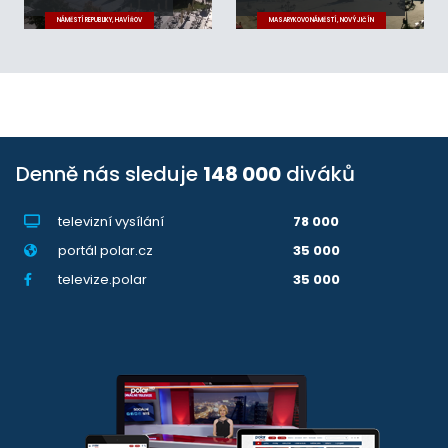
NÁMĚSTÍ REPUBLIKY, HAVÍŘOV
MASARYKOVO NÁMĚSTÍ, NOVÝ JIČÍN
Denně nás sleduje
148 000
diváků
televizní vysílání
78 000
portál polar.cz
35 000
televize.polar
35 000