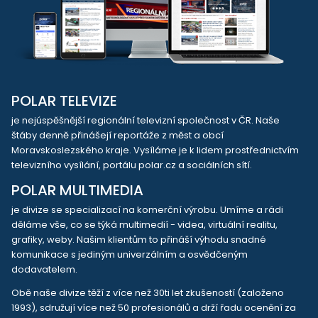
POLAR TELEVIZE
je nejúspěšnější regionální televizní společnost v ČR. Naše
štáby denně přinášejí reportáže z měst a obcí
Moravskoslezského kraje. Vysíláme je k lidem prostřednictvím
televizního vysílání, portálu polar.cz a sociálních sítí.
POLAR MULTIMEDIA
je divize se specializací na komerční výrobu. Umíme a rádi
děláme vše, co se týká multimedií - videa, virtuální realitu,
grafiky, weby. Našim klientům to přináší výhodu snadné
komunikace s jediným univerzálním a osvědčeným
dodavatelem.
Obě naše divize těží z více než 30ti let zkušeností (založeno
1993), sdružují více než 50 profesionálů a drží řadu ocenění za