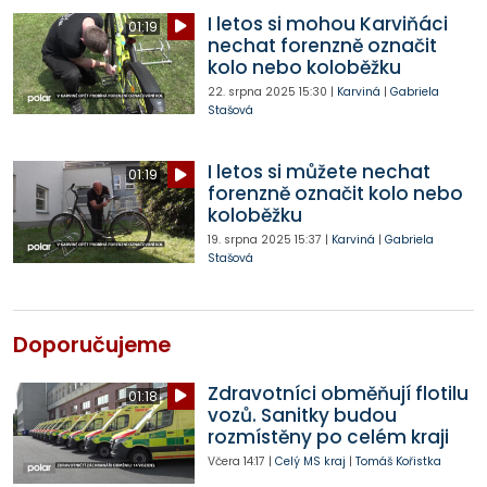
I letos si mohou Karviňáci
01:19
nechat forenzně označit
kolo nebo koloběžku
22. srpna 2025
15:30
|
Karviná
|
Gabriela
Stašová
I letos si můžete nechat
01:19
forenzně označit kolo nebo
koloběžku
19. srpna 2025
15:37
|
Karviná
|
Gabriela
Stašová
Doporučujeme
Zdravotníci obměňují flotilu
01:18
vozů. Sanitky budou
rozmístěny po celém kraji
Včera
14:17
|
Celý MS kraj
|
Tomáš Kořistka