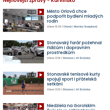
Nejnovější zprávy - Karvinsko
Město Orlová chce
01:38
podpořit bydlení mladých
rodin
Včera
15:30
|
Orlová
|
Monika Ociepková
Stonavský farář požehnal
01:50
řidičům i dopravním
prostředkům
Včera
13:18
|
Stonava
|
Jiří Brzóska
Stonavské tenisové kurty
02:44
spojují sport i přátelská
setkání
Včera
13:10
|
Stonava
|
Jiří Brzóska
Niedziela na Gorolskim
03:21