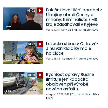
Falešní investiční poradci z
03:02
Ukrajiny obrali Čechy o
miliony. Kriminalisté z MS
kraje zasahovali v Kyjevě
Včera
10:14
|
Celý MS kraj
|
Anna Břenková
Lezecká stěna v Ostravě-
01:22
Jihu vznikla díky malé
holčičce
Včera
13:48
|
Ostrava-Jih
|
Anna Břenková
Rychlost opravy Rudné
01:33
limituje jen kapacita
obaloven při výrobě
nového asfaltu
4. srpna 2026
6:47
|
Ostrava-město
|
Libor
Běčák