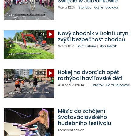
Święcie w Jabłonkowie
Včera
12:37
|
Stonava
|
Otýlie Tobolová
Nový chodník v Dolní Lutyni
01:41
zvýší bezpečnost chodců
Včera
8:12
|
Dolní Lutyně
|
Libor Běčák
Hokej na dvorcích opět
01:21
rozhýbal havířovské děti
4. srpna 2026
14:33
|
Havířov
|
Bára Kelnerová
Měsíc do zahájení
Svatováclavského
hudebního festivalu
Komerční sdělení