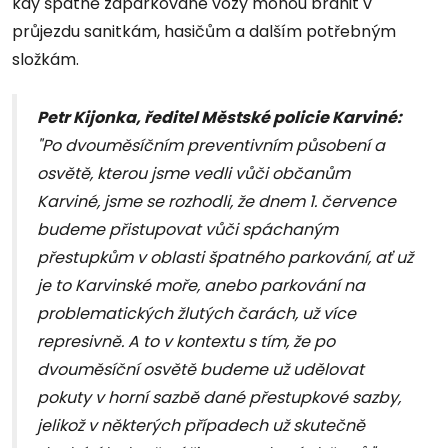
kdy špatně zaparkované vozy mohou bránit v
průjezdu sanitkám, hasičům a dalším potřebným
složkám.
Petr Kijonka, ředitel Městské policie Karviné:
"Po dvouměsíčním preventivním působení a
osvětě, kterou jsme vedli vůči občanům
Karviné, jsme se rozhodli, že dnem 1. července
budeme přistupovat vůči spáchaným
přestupkům v oblasti špatného parkování, ať už
je to Karvinské moře, anebo parkování na
problematických žlutých čarách, už více
represivně. A to v kontextu s tím, že po
dvouměsíční osvětě budeme už udělovat
pokuty v horní sazbě dané přestupkové sazby,
jelikož v některých případech už skutečně