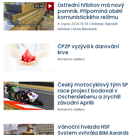
Ústřední hřbitov má nový
03:14
pomník. Připomíná oběti
komunistického režimu
4. srpna 2026
16:36
|
Ostrava-Slezská
Ostrava
|
Anna Břenková
ČPZP vyzývá k darování
krve
Komerční sdělení
Český motocyklový tým SP
race project bodoval v
Oscherslebenu a zrychlil
závodní Aprilii
Komerční sdělení
Vánoční hvězda HSF
System vyhrála BIM Awards