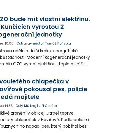
ZO bude mít vlastní elektřinu.
 Kunčicích vyrostou 2
ogenerační jednotky
es
10:06
|
Ostrava-město
|
Tomáš Kořistka
trava udělala další krok k energetické
běstačnosti. Moderní kogenerační jednotky
areálu OZO vyrobí elektřinu i teplo a sníží
klady i emise. Malou elektrárnu postaví
olia přímo v Kunčicích.
vouletého chlapečka v
avířově pokousal pes, policie
ledá majitele
es
14:33
|
Celý MS kraj
|
Jiří Cileček
klivé zranění v obličeji utrpěl teprve
ouletý chlapeček v Havířově. Podle policie i
íbuzných ho napadl pes, který pobíhal bez
dítka a náhubku. Majitel psa údajně z místa