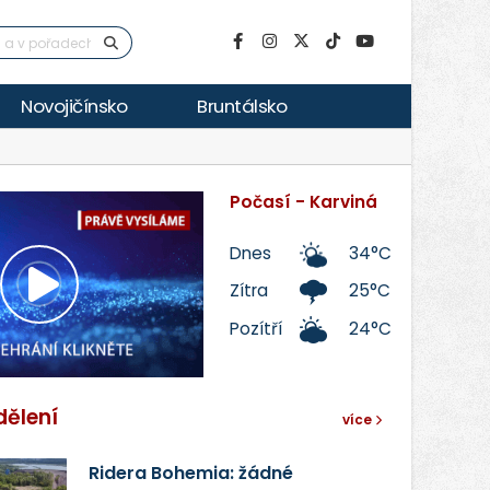
Novojičínsko
Bruntálsko
Počasí - Karviná
Dnes
34°C
Zítra
25°C
Přehrát
Pozítří
24°C
video
dělení
více
Ridera Bohemia: žádné