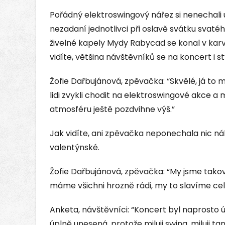
Pořádný elektroswingový nářez si nenechali u
nezadaní jednotlivci při oslavě svátku svat
živelné kapely Mydy Rabycad se konal v ka
vidíte, většina návštěvníků se na koncert i st
Žofie Dařbujánová, zpěvačka: “Skvělé, já to m
lidi zvykli chodit na elektroswingové akce a 
atmosféru ještě pozdvihne výš.”
Jak vidíte, ani zpěvačka neponechala nic ná
valentýnské.
Žofie Dařbujánová, zpěvačka: “My jsme tako
máme všichni hrozně rádi, my to slavíme cel
Anketa, návštěvníci: “Koncert byl naprosto ú
úplně unesená, protože miluji swing, miluji t