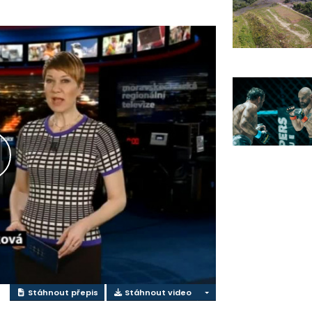
řehrát
ideo
Stáhnout přepis
Stáhnout video