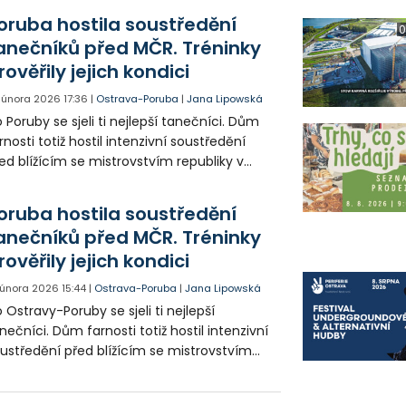
oruba hostila soustředění
0
anečníků před MČR. Tréninky
rověřily jejich kondici
. února 2026
17:36
|
Ostrava-Poruba
|
Jana Lipowská
 Poruby se sjeli ti nejlepší tanečníci. Dům
rnosti totiž hostil intenzivní soustředění
ed blížícím se mistrovstvím republiky v
tinskoamerických tancích.
oruba hostila soustředění
anečníků před MČR. Tréninky
rověřily jejich kondici
. února 2026
15:44
|
Ostrava-Poruba
|
Jana Lipowská
 Ostravy-Poruby se sjeli ti nejlepší
nečníci. Dům farnosti totiž hostil intenzivní
ustředění před blížícím se mistrovstvím
publiky v latinskoamerických tancích.