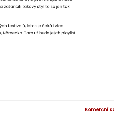
 zatančili, takový styl to se jen tak
h festivalů, letos je čeká i více
ku, Německa. Tam už bude jejich playlist
Komerční s