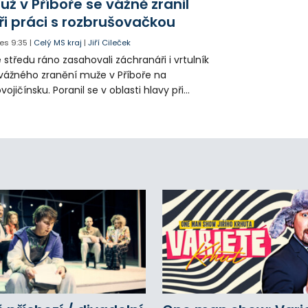
už v Příboře se vážně zranil
ři práci s rozbrušovačkou
es
9:35
|
Celý MS kraj
|
Jiří Cileček
 středu ráno zasahovali záchranáři i vrtulník
vážného zranění muže v Příboře na
vojičínsku. Poranil se v oblasti hlavy při
áci s rozbrušovačkou. Následně byl
tulníkem přepraven do ostravské fakultní
emocnice.