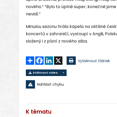
nového.” “Bylo to úplně super, konečně jsme si
nevidí.”
Minulou sezonu hrála kapela na většině českýc
koncertů v zahraničí, vystoupí v Anglii, Pols
složený i z písní z nového alba.
Sdílet
Facebook
LinkedIn
X
Vytisknout článek
Stáhnout video
Nahlásit chybu
K tématu