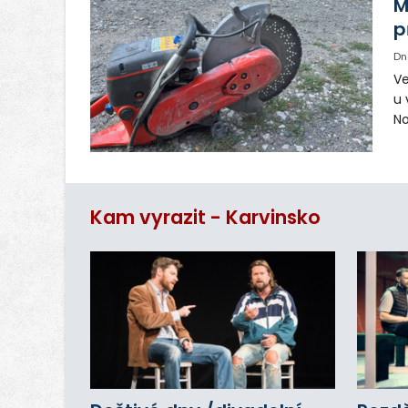
M
p
Dn
Ve
u 
No
pr
vr
n
Kam vyrazit - Karvinsko