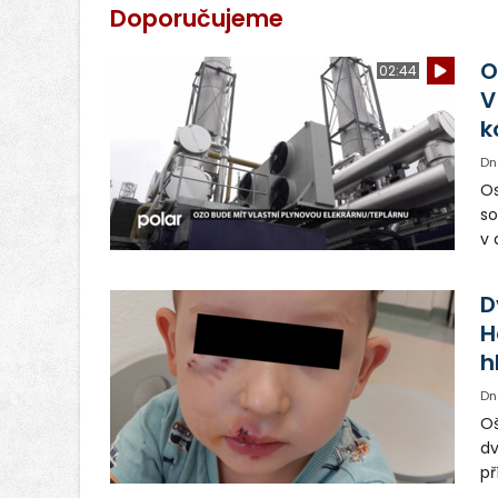
Doporučujeme
O
02:44
V
k
Dn
Os
so
v 
ná
Ve
D
H
h
Dn
Oš
dv
př
vo