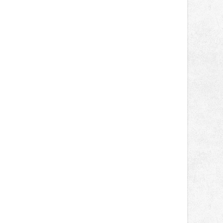
světa vrcholových zápasů, tentokrát
v MMA.