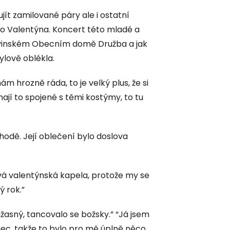
jít zamilované páry ale i ostatní
ého Valentýna. Koncert této mladé a
rvinském Obecním domě Družba a jak
ylově oblékla.
ám hrozně ráda, to je velký plus, že si
mají to spojené s těmi kostýmy, to tu
hodě. Její oblečení bylo doslova
vá valentýnská kapela, protože my se
ý rok.”
žasný, tancovalo se božsky.” “Já jsem
anec, takže to bylo pro mě úplně něco