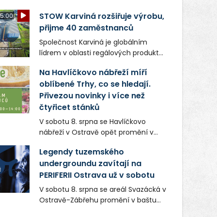
STOW Karviná rozšiřuje výrobu,
5:00
přijme 40 zaměstnanců
Společnost Karviná je globálním
lídrem v oblasti regálových produktů
a systémů, stabilním
Na Havlíčkovo nábřeží míří
zaměstnavatelem na Karvinsku a
oblíbené Trhy, co se hledají.
firmou s obrovským potenciálem.
Přivezou novinky i více než
čtyřicet stánků
V sobotu 8. srpna se Havlíčkovo
nábřeží v Ostravě opět promění v
místo plné vůní, chutí a poctivých
Legendy tuzemského
lokálních výrobků. Trhy, co se hledají
undergroundu zavítají na
tentokrát nabídnou více než čtyřicet
PERIFERII Ostrava už v sobotu
pečlivě vybraných stánků s kvalitní
gastronomií, farmářskými produkty,
V sobotu 8. srpna se areál Svazácká v
designem i řemeslnou tvorbou.
Ostravě-Zábřehu promění v baštu
Návštěvníci se mohou těšit nejen na
undergroundové a alternativní