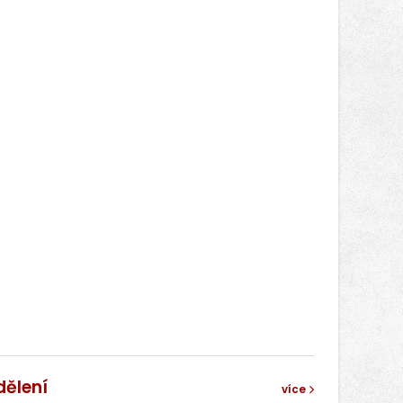
dělení
více