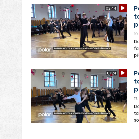
P
02:44
t
p
19
Do
fa
př
la
P
01:24
t
p
17
Do
ta
so
re