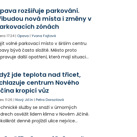
ešel. Případem už se zabývá policie, která
pava rozšiřuje parkování.
jitele psa hledá.
řibudou nová místa i změny v
arkovacích zónách
era
17:24
|
Opava
|
Yvona Fajtová
jít volné parkovací místo v širším centru
avy bývá často složité. Město proto
ipravuje další opatření, která mají situaci
epšit. Vznikají nová parkovací stání, mění se
ganizace dopravy a některé novinky čekají
dyž jde teplota nad třicet,
ké řidiče v parkovacích zónách.
chlazuje centrum Nového
ičína kropicí vůz
es
11:26
|
Nový Jičín
|
Petra Dorazilová
chnické služby se snaží v úmorných
drech osvěžit lidem klima v Novém Jičíně.
kolikrát denně projíždí ulice nejvíce
hřátého centra kropící vůz. Zvýšila se také
tenzita zálivky květinových záhonů.