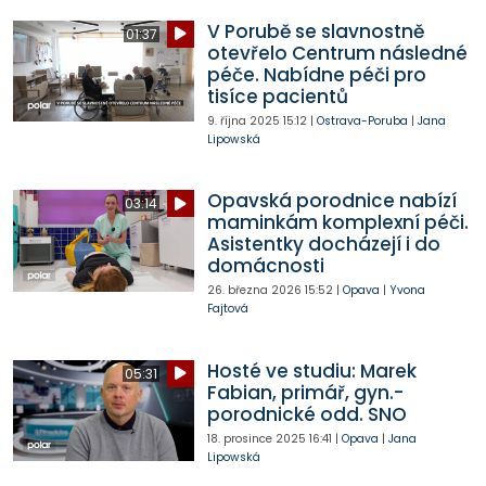
V Porubě se slavnostně
01:37
otevřelo Centrum následné
péče. Nabídne péči pro
tisíce pacientů
9. října 2025
15:12
|
Ostrava-Poruba
|
Jana
Lipowská
Opavská porodnice nabízí
03:14
maminkám komplexní péči.
Asistentky docházejí i do
domácnosti
26. března 2026
15:52
|
Opava
|
Yvona
Fajtová
Hosté ve studiu: Marek
05:31
Fabian, primář, gyn.-
porodnické odd. SNO
18. prosince 2025
16:41
|
Opava
|
Jana
Lipowská