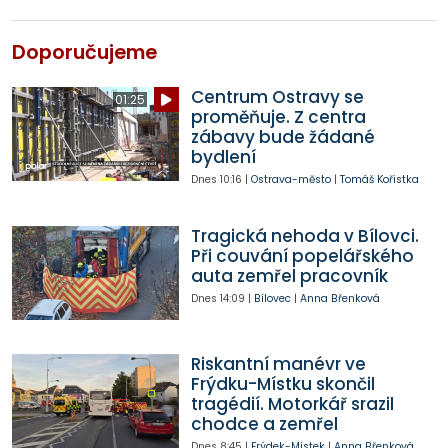
Doporučujeme
Centrum Ostravy se
01:25
proměňuje. Z centra
zábavy bude žádané
bydlení
Dnes
10:16
|
Ostrava-město
|
Tomáš Kořistka
Tragická nehoda v Bílovci.
Při couvání popelářského
auta zemřel pracovník
Dnes
14:09
|
Bílovec
|
Anna Břenková
Riskantní manévr ve
Frýdku-Místku skončil
tragédií. Motorkář srazil
chodce a zemřel
Dnes
8:45
|
Frýdek-Místek
|
Anna Břenková