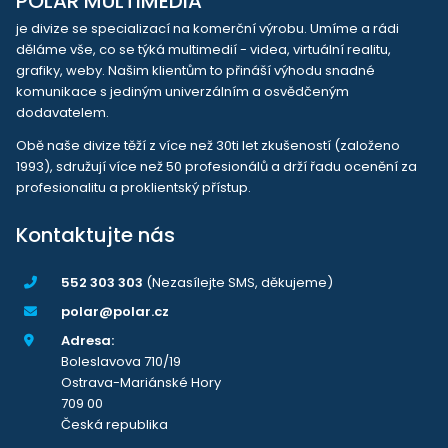
POLAR MULTIMEDIA
je divize se specializací na komerční výrobu. Umíme a rádi
děláme vše, co se týká multimedií - videa, virtuální realitu,
grafiky, weby. Našim klientům to přináší výhodu snadné
komunikace s jediným univerzálním a osvědčeným
dodavatelem.
Obě naše divize těží z více než 30ti let zkušeností (založeno
1993), sdružují více než 50 profesionálů a drží řadu ocenění za
profesionalitu a proklientský přístup.
Kontaktujte nás
552 303 303
(Nezasílejte SMS, děkujeme)
polar@polar.cz
Adresa:
Boleslavova 710/19
Ostrava-Mariánské Hory
709 00
Česká republika