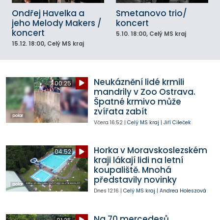
Ondřej Havelka a
Smetanovo trio/
jeho Melody Makers /
koncert
koncert
5.10.
18:00
, Celý MS kraj
15.12.
18:00
, Celý MS kraj
Neukáznění lidé krmili
00:25
mandrily v Zoo Ostrava.
Špatné krmivo může
zvířata zabít
Včera
16:52
|
Celý MS kraj
|
Jiří Cileček
Horka v Moravskoslezském
04:52
kraji lákají lidi na letní
koupaliště. Mnohá
představily novinky
Dnes
12:16
|
Celý MS kraj
|
Andrea Holeszová
Na 70 mercedesů