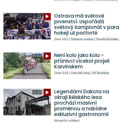
Ostrava má světové
01:22
prvenství. Uspořádá
světový šampionát v para
hokeji už počtvrté
Dnes
14:13
|
Ostrava-město
|
Tomáš Kořistka
Není kolo jako kolo -
01:34
příznivci vícekol projeli
Karvinskem
Dnes
11:42
|
Celý MS kraj
|
Jiří Brzóska
Legendární Dakota na
01:32
okraji Bělského lesa
prochází masivní
proměnou a nabídne
exkluzivní gastronomii
Komerční sdělení