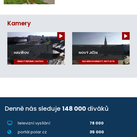
Kamery
HAVÍŘOV
NOVÝ JIČÍN
NÁMĚSTÍ REPUBLIKY, HAVÍŘOV
MASARYKOVO NÁMĚSTÍ, NOVÝ JIČÍN
Denně nás sleduje
148 000
diváků
televizní vysílání
78 000
portál polar.cz
35 000