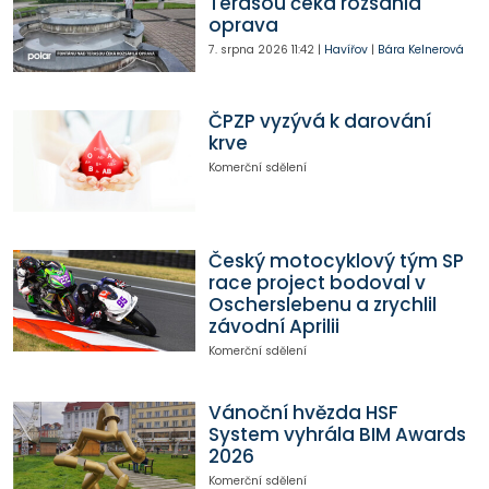
Terasou čeká rozsáhlá
oprava
7. srpna 2026
11:42
|
Havířov
|
Bára Kelnerová
ČPZP vyzývá k darování
krve
Komerční sdělení
Český motocyklový tým SP
race project bodoval v
Oscherslebenu a zrychlil
závodní Aprilii
Komerční sdělení
Vánoční hvězda HSF
System vyhrála BIM Awards
2026
Komerční sdělení