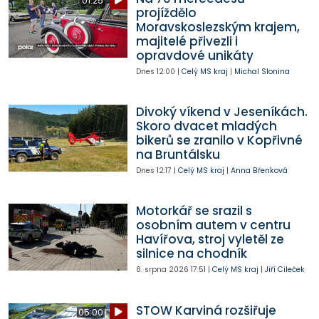
01:25
projíždělo
Moravskoslezským krajem,
majitelé přivezli i
opravdové unikáty
Dnes
12:00
|
Celý MS kraj
|
Michal Slonina
Divoký víkend v Jeseníkách.
Skoro dvacet mladých
bikerů se zranilo v Kopřivné
na Bruntálsku
Dnes
12:17
|
Celý MS kraj
|
Anna Břenková
Motorkář se srazil s
osobním autem v centru
Havířova, stroj vyletěl ze
silnice na chodník
8. srpna 2026
17:51
|
Celý MS kraj
|
Jiří Cileček
STOW Karviná rozšiřuje
05:00