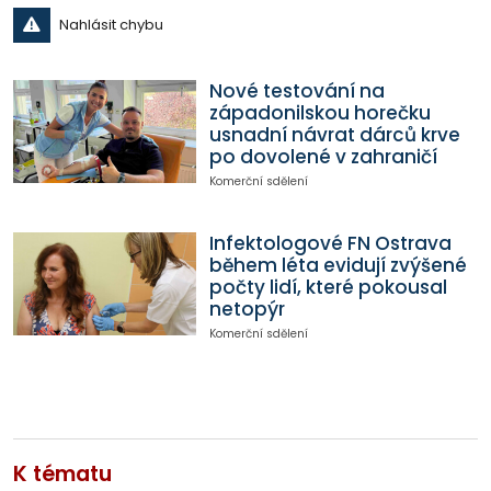
Nahlásit chybu
Nové testování na
západonilskou horečku
usnadní návrat dárců krve
po dovolené v zahraničí
Komerční sdělení
Infektologové FN Ostrava
během léta evidují zvýšené
počty lidí, které pokousal
netopýr
Komerční sdělení
K tématu