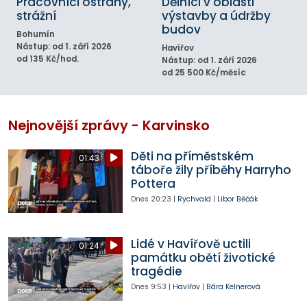
Pracovníci ostrahy,
Dělníci v oblasti
strážní
výstavby a údržby
budov
Bohumín
Nástup: od 1. září 2026
Havířov
od 135 Kč/hod.
Nástup: od 1. září 2026
od 25 500 Kč/měsíc
Nejnovější zprávy - Karvinsko
Děti na příměstském
01:43
táboře žily příběhy Harryho
Pottera
Dnes
20:23
|
Rychvald
|
Libor Běčák
Lidé v Havířově uctili
01:24
památku obětí životické
tragédie
Dnes
9:53
|
Havířov
|
Bára Kelnerová