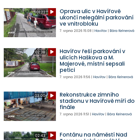
Oprava ulic v Havířově
01:22
ukončí nelegální parkování
ve vnitrobloku
7. srpna 2026
15:08
|
Havířov
|
Bára Kelnerová
Havířov řeší parkování v
02:38
ulicích Haškova a M.
Majerové, místní sepsali
petici
7. srpna 2026
11:56
|
Havířov
|
Bára Kelnerová
Rekonstrukce zimního
03:00
stadionu v Havířově míří do
finále
7. srpna 2026
11:51
|
Havířov
|
Bára Kelnerová
Fontánu na náměstí Nad
02:43