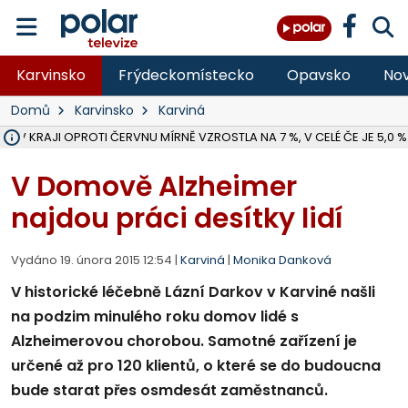
Karvinsko
Frýdeckomístecko
Opavsko
Nov
Domů
Karvinsko
Karviná
 V KRAJI OPROTI ČERVNU MÍRNĚ VZROSTLA NA 7 %, V CELÉ ČE JE 5,0 %
MOTORKÁŘ VE F-M BĚHEM PŘEDJÍŽDĚNÍ SRAZIL CHODCE A ZEMŘEL, 
HYGIENICI KONTROLUJÍ V MSK LETNÍ TÁBORY, ZDRAVOTNÍ SITUACE J
NA BÍLOVECKÝCH NOVÝCH DVORECH SE PO 84 LETECH ROZTOČILY L
KARVINSKÉ MOŘE ZÍSKÁ NOVÉ GASTRO ZÁZEMÍ S VYHLÍDKOVOU TER
ZÁCHRANÁŘI ZASAHOVALI O VÍKENDU U DEVÍTI ZRANĚNÝCH BIKERŮ 
KRAJSKÝ SOUD V OSTRAVĚ ŘEŠÍ GANG, KTERÝ OBCHODOVAL S ČE
BORŮVKOVÝ FESTIVAL V ÚVALNĚ ZASKOČIL VELKÝ ZÁJEM NÁVŠTĚVNÍ
MS KRAJ DOKONČIL OPRAVU SILNICE MEZI VRBNEM A HEŘMANOVICEM
ŘSD V RÁMCI UZAVÍRKY SILNICE PŘES MĚSTO ALBRECHTICE OPRAVÍ I M
V BÍLOVCI BOURAL POPELÁŘSKÝ VŮZ PŘI COUVÁNÍ DO SLOUPU, MU
PLANETÁRIUM V OSTRAVĚ CHYSTÁ POZOROVÁNÍ ČÁSTEČNÉHO ZATMĚ
OPRAVA ULIC V HAVÍŘOVĚ UKONČÍ NELEGÁLNÍ PARKOVÁNÍ VE VNI
FC BANÍK OSTRAVA PROHRÁL V HRADCI KRÁLOVÉ 1:2, OD 43. MINUTY 
ÚŘADY PRÁCE V MSK EVIDOVALY V ČERVENCI 54 949 LIDÍ BEZ PR
V Domově Alzheimer
najdou práci desítky lidí
Vydáno 19. února 2015 12:54 |
Karviná
|
Monika Danková
V historické léčebně Lázní Darkov v Karviné našli
na podzim minulého roku domov lidé s
Alzheimerovou chorobou. Samotné zařízení je
určené až pro 120 klientů, o které se do budoucna
bude starat přes osmdesát zaměstnanců.